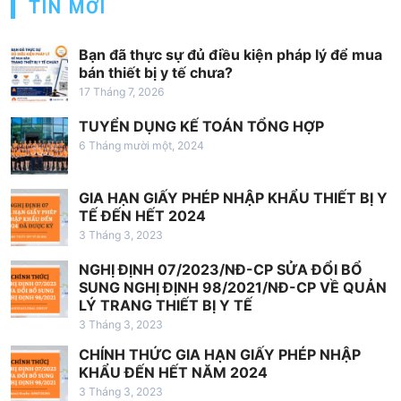
TIN MỚI
Bạn đã thực sự đủ điều kiện pháp lý để mua
bán thiết bị y tế chưa?
17 Tháng 7, 2026
TUYỂN DỤNG KẾ TOÁN TỔNG HỢP
6 Tháng mười một, 2024
GIA HẠN GIẤY PHÉP NHẬP KHẨU THIẾT BỊ Y
TẾ ĐẾN HẾT 2024
3 Tháng 3, 2023
NGHỊ ĐỊNH 07/2023/NĐ-CP SỬA ĐỔI BỔ
SUNG NGHỊ ĐỊNH 98/2021/NĐ-CP VỀ QUẢN
LÝ TRANG THIẾT BỊ Y TẾ
3 Tháng 3, 2023
CHÍNH THỨC GIA HẠN GIẤY PHÉP NHẬP
KHẨU ĐẾN HẾT NĂM 2024
3 Tháng 3, 2023