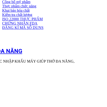
Công bố mỹ phẩm
Dịch
Thực phẩm chức năng
vụ
Khai báo hóa chất
khác
Kiểm tra chất lượng
ISO 22000 THỰC PHẨM
CHỨNG NHẬN FDA
ĐĂNG KÍ MÃ SỐ DUNS
ĐA NĂNG
C NHẬP KHẨU MÁY GIÚP THỞ ĐA NĂNG,