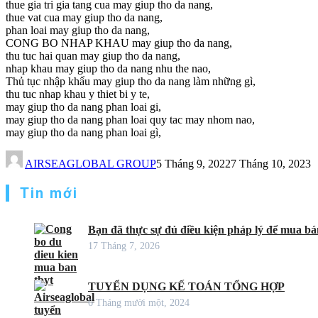
thue gia tri gia tang cua may giup tho da nang,
thue vat cua may giup tho da nang,
phan loai may giup tho da nang,
CONG BO NHAP KHAU may giup tho da nang,
thu tuc hai quan may giup tho da nang,
nhap khau may giup tho da nang nhu the nao,
Thủ tục nhập khẩu may giup tho da nang làm những gì,
thu tuc nhap khau y thiet bi y te,
may giup tho da nang phan loai gi,
may giup tho da nang phan loai quy tac may nhom nao,
may giup tho da nang phan loai gì,
AIRSEAGLOBAL GROUP
5 Tháng 9, 2022
7 Tháng 10, 2023
Tin mới
Bạn đã thực sự đủ điều kiện pháp lý để mua bán
17 Tháng 7, 2026
TUYỂN DỤNG KẾ TOÁN TỔNG HỢP
6 Tháng mười một, 2024