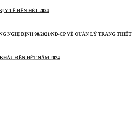
Ị Y TẾ ĐẾN HẾT 2024
UNG NGHỊ ĐỊNH 98/2021/NĐ-CP VỀ QUẢN LÝ TRANG THIẾT 
 KHẨU ĐẾN HẾT NĂM 2024