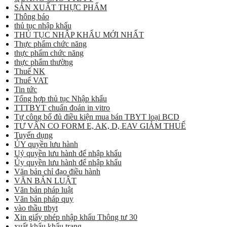
SẢN XUẤT THỰC PHẨM
Thông báo
thủ tục nhập khẩu
THỦ TỤC NHẬP KHẨU MỚI NHẤT
Thực phẩm chức năng
thực phẩm chức năng
thực phẩm thường
Thuế NK
Thuế VAT
Tin tức
Tổng hợp thủ tục Nhập khẩu
TTTBYT chuẩn đoán in vitro
Tự công bố đủ điều kiện mua bán TBYT loại BCD
TƯ VẤN CO FORM E, AK, D, EAV GIẢM THUẾ
Tuyển dụng
ỦY quyền lưu hành
Uỷ quyền lưu hành để nhập khẩu
Ủy quyền lưu hành để nhập khẩu
Văn bản chỉ đạo điều hành
VĂN BẢN LUẬT
Văn bản pháp luật
Văn bản pháp quy
vào thầu ttbyt
Xin giấy phép nhập khẩu Thông tư 30
xuất khẩu khẩu trang