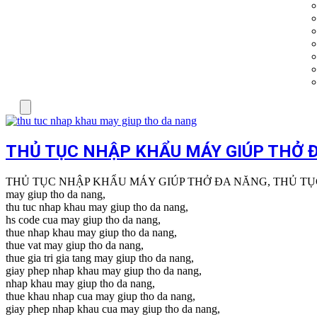
Menu
THỦ TỤC NHẬP KHẨU MÁY GIÚP THỞ 
THỦ TỤC NHẬP KHẨU MÁY GIÚP THỞ ĐA NĂNG, THỦ TỤ
may giup tho da nang,
thu tuc nhap khau may giup tho da nang,
hs code cua may giup tho da nang,
thue nhap khau may giup tho da nang,
thue vat may giup tho da nang,
thue gia tri gia tang may giup tho da nang,
giay phep nhap khau may giup tho da nang,
nhap khau may giup tho da nang,
thue khau nhap cua may giup tho da nang,
giay phep nhap khau cua may giup tho da nang,