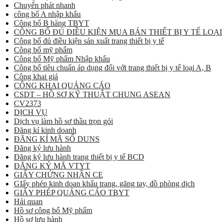
Chuyển phát nhanh
công bố A nhập khẩu
Công bố B hàng TBYT
CÔNG BỐ ĐỦ ĐIỀU KIỆN MUA BÁN THIẾT BỊ Y TẾ LOẠI
Công bố đủ điều kiện sản xuất trang thiết bị y tế
Công bố mỹ phẩm
Công bố Mỹ phẩm Nhập khẩu
Công bố tiêu chuẩn áp dụng đối với trang thiết bị y tế loại A, B
Công khai giá
CÔNG KHAI QUẢNG CÁO
CSDT – HỒ SƠ KỸ THUẬT CHUNG ASEAN
CV2373
DỊCH VỤ
Dịch vụ làm hồ sơ thầu trọn gói
Đăng kí kinh doanh
ĐĂNG KÍ MÃ SỐ DUNS
Đăng ký lưu hành
Đăng ký lưu hành trang thiết bị y tế BCD
ĐĂNG KÝ MÃ VTYT
GIẤY CHỨNG NHẬN CE
GIấy phép kinh doan khẩu trang, găng tay, đồ phòng dịch
GIẤY PHÉP QUẢNG CÁO TBYT
Hải quan
Hồ sơ công bố Mỹ phẩm
Hồ sơ lưu hành