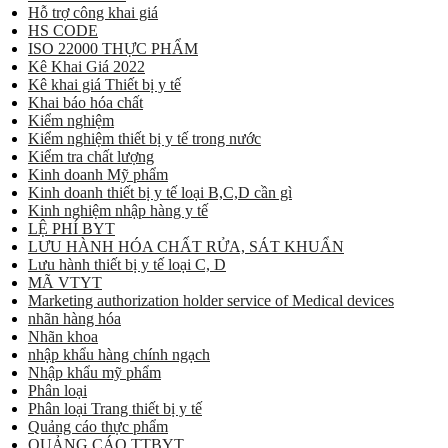
Hỗ trợ công khai giá
HS CODE
ISO 22000 THỰC PHẨM
Kê Khai Giá 2022
Kê khai giá Thiết bị y tế
Khai báo hóa chất
Kiểm nghiệm
Kiểm nghiệm thiết bị y tế trong nước
Kiểm tra chất lượng
Kinh doanh Mỹ phẩm
Kinh doanh thiết bị y tế loại B,C,D cần gì
Kinh nghiệm nhập hàng y tế
LỆ PHÍ BYT
LƯU HÀNH HÓA CHẤT RỬA, SÁT KHUẨN
Lưu hành thiết bị y tế loại C, D
MÃ VTYT
Marketing authorization holder service of Medical devices
nhãn hàng hóa
Nhãn khoa
nhập khẩu hàng chính ngạch
Nhập khẩu mỹ phẩm
Phân loại
Phân loại Trang thiết bị y tế
Quảng cáo thực phẩm
QUẢNG CÁO TTBYT