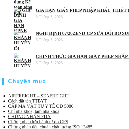
GIA HẠN GIẤY PHÉP NHẬP KHẨU THIẾT B
3 Tháng 3, 2023
NGHỊ ĐỊNH 07/2023/NĐ-CP SỬA ĐỔI BỔ S
3 Tháng 3, 2023
CHÍNH THỨC GIA HẠN GIẤY PHÉP NHẬP
3 Tháng 3, 2023
Chuyên mục
AIRFREIGHT – SEAFREIGHT
Cách đặt tên TTBYT
CẤP MÃ VẬT TƯ Y TẾ QĐ 5086
Chỉ nha khoa, tăm nha khoa
CHỨNG NHẬN FDA
Chứng nhận lưu hành tự do CFS
Chứng nhận tiêu chuẩn chất lượng ISO 13485