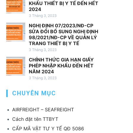
h
KHẨU THIẾT BỊ Y TẾ ĐẾN HẾT
v
2024
ụ
3 Tháng 3, 2023
x
NGHỊ ĐỊNH 07/2023/NĐ-CP
u
SỬA ĐỔI BỔ SUNG NGHỊ ĐỊNH
ấ
98/2021/NĐ-CP VỀ QUẢN LÝ
t
TRANG THIẾT BỊ Y TẾ
k
3 Tháng 3, 2023
h
CHÍNH THỨC GIA HẠN GIẤY
ẩ
PHÉP NHẬP KHẨU ĐẾN HẾT
u
NĂM 2024
T
3 Tháng 3, 2023
B
CHUYÊN MỤC
Y
T
AIRFREIGHT – SEAFREIGHT
Cách đặt tên TTBYT
CẤP MÃ VẬT TƯ Y TẾ QĐ 5086