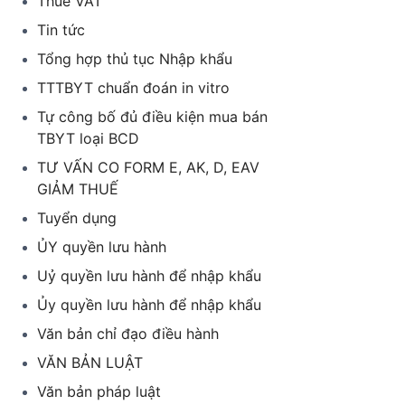
Thuế VAT
Tin tức
Tổng hợp thủ tục Nhập khẩu
TTTBYT chuẩn đoán in vitro
Tự công bố đủ điều kiện mua bán
TBYT loại BCD
TƯ VẤN CO FORM E, AK, D, EAV
GIẢM THUẾ
Tuyển dụng
ỦY quyền lưu hành
Uỷ quyền lưu hành để nhập khẩu
Ủy quyền lưu hành để nhập khẩu
Văn bản chỉ đạo điều hành
VĂN BẢN LUẬT
Văn bản pháp luật