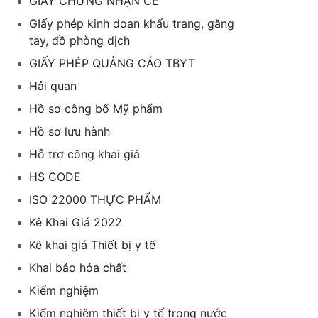
GIẤY CHỨNG NHẬN CE
GIấy phép kinh doan khẩu trang, găng
tay, đồ phòng dịch
GIẤY PHÉP QUẢNG CÁO TBYT
Hải quan
Hồ sơ công bố Mỹ phẩm
Hồ sơ lưu hành
Hỗ trợ công khai giá
HS CODE
ISO 22000 THỰC PHẨM
Kê Khai Giá 2022
Kê khai giá Thiết bị y tế
Khai báo hóa chất
Kiểm nghiệm
Kiểm nghiệm thiết bị y tế trong nước