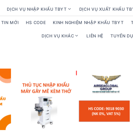
DỊCH VỤ NHẬP KHẨU TBYT
DỊCH VỤ XUẤT KHẨU T
S
h
TIN MỚI
HS CODE
KINH NGHIỆM NHẬP KHẨU TBYT
o
w
DỊCH VỤ KHÁC
LIÊN HỆ
TUYỂN D
S
s
h
u
o
b
w
m
s
e
u
n
b
u
m
f
e
o
n
r
u
D
f
ị
o
c
r