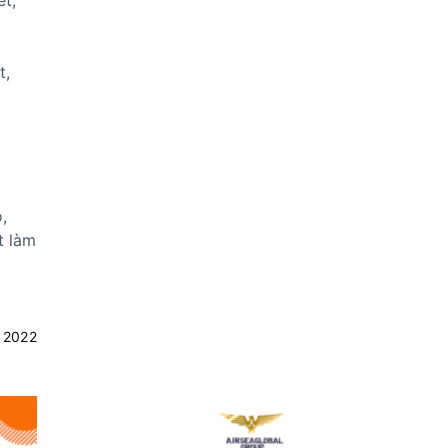
et,
t,
,
t làm
 2022