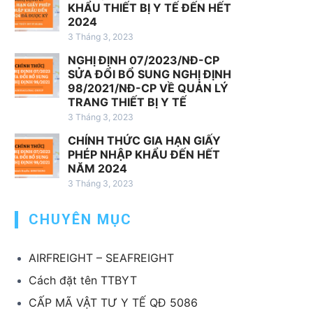
h
KHẨU THIẾT BỊ Y TẾ ĐẾN HẾT
v
2024
ụ
3 Tháng 3, 2023
x
NGHỊ ĐỊNH 07/2023/NĐ-CP
u
SỬA ĐỔI BỔ SUNG NGHỊ ĐỊNH
ấ
98/2021/NĐ-CP VỀ QUẢN LÝ
t
TRANG THIẾT BỊ Y TẾ
k
3 Tháng 3, 2023
h
CHÍNH THỨC GIA HẠN GIẤY
ẩ
PHÉP NHẬP KHẨU ĐẾN HẾT
u
NĂM 2024
T
3 Tháng 3, 2023
B
CHUYÊN MỤC
Y
T
AIRFREIGHT – SEAFREIGHT
Cách đặt tên TTBYT
CẤP MÃ VẬT TƯ Y TẾ QĐ 5086