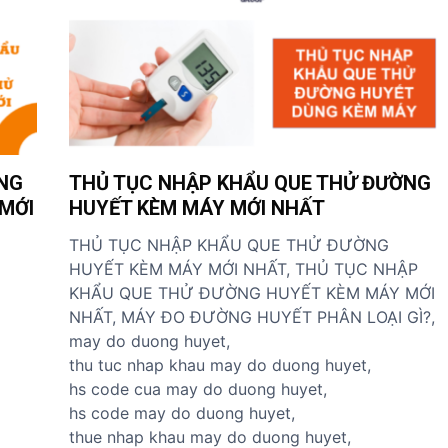
NG
THỦ TỤC NHẬP KHẨU QUE THỬ ĐƯỜNG
MỚI
HUYẾT KÈM MÁY MỚI NHẤT
THỦ TỤC NHẬP KHẨU QUE THỬ ĐƯỜNG
HUYẾT KÈM MÁY MỚI NHẤT, THỦ TỤC NHẬP
KHẨU QUE THỬ ĐƯỜNG HUYẾT KÈM MÁY MỚI
NHẤT, MÁY ĐO ĐƯỜNG HUYẾT PHÂN LOẠI GÌ?,
may do duong huyet,
thu tuc nhap khau may do duong huyet,
hs code cua may do duong huyet,
hs code may do duong huyet,
thue nhap khau may do duong huyet,