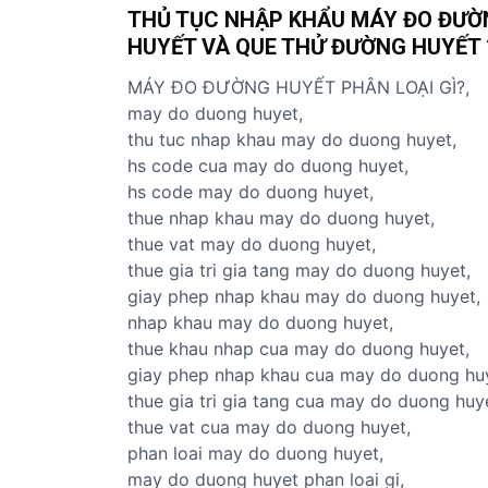
THỦ TỤC NHẬP KHẨU MÁY ĐO ĐƯỜ
ủ
HUYẾT VÀ QUE THỬ ĐƯỜNG HUYẾT 
t
ụ
MÁY ĐO ĐƯỜNG HUYẾT PHÂN LOẠI GÌ?,
c
may do duong huyet,
c
thu tuc nhap khau may do duong huyet,
á
hs code cua may do duong huyet,
c
hs code may do duong huyet,
m
thue nhap khau may do duong huyet,
ặ
thue vat may do duong huyet,
t
thue gia tri gia tang may do duong huyet,
h
giay phep nhap khau may do duong huyet,
à
nhap khau may do duong huyet,
n
thue khau nhap cua may do duong huyet,
g
giay phep nhap khau cua may do duong hu
thue gia tri gia tang cua may do duong huy
thue vat cua may do duong huyet,
phan loai may do duong huyet,
may do duong huyet phan loai gi,