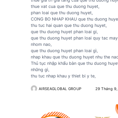
thue gia tri gia tang cua que thu duong huy
thue vat cua que thu duong huyet,
phan loai que thu duong huyet,
CONG BO NHAP KHAU que thu duong huye
thu tuc hai quan que thu duong huyet,
que thu duong huyet phan loai gi,
que thu duong huyet phan loai quy tac may
nhom nao,
que thu duong huyet phan loai gì,
nhap khau que thu duong huyet nhu the nao
Thủ tục nhập khẩu bàn que thu duong huye
những gì,
thu tuc nhap khau y thiet bi y te,
AIRSEAGLOBAL GROUP
29 Tháng 9,