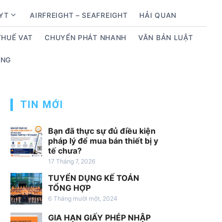
BYT
AIRFREIGHT – SEAFREIGHT
HẢI QUAN
S
h
THUẾ VAT
CHUYỂN PHÁT NHANH
VĂN BẢN LUẬT
o
w
ỤNG
s
u
b
m
TIN MỚI
e
n
Bạn đã thực sự đủ điều kiện
u
pháp lý để mua bán thiết bị y
tế chưa?
f
17 Tháng 7, 2026
o
r
TUYỂN DỤNG KẾ TOÁN
D
TỔNG HỢP
ị
6 Tháng mười một, 2024
c
GIA HẠN GIẤY PHÉP NHẬP