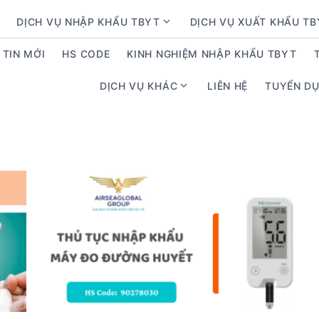
DỊCH VỤ NHẬP KHẨU TBYT
DỊCH VỤ XUẤT KHẨU T
S
h
TIN MỚI
HS CODE
KINH NGHIỆM NHẬP KHẨU TBYT
o
w
DỊCH VỤ KHÁC
LIÊN HỆ
TUYỂN D
S
s
h
u
o
b
w
m
s
e
u
n
b
u
m
f
e
o
n
r
u
D
f
ị
o
c
r