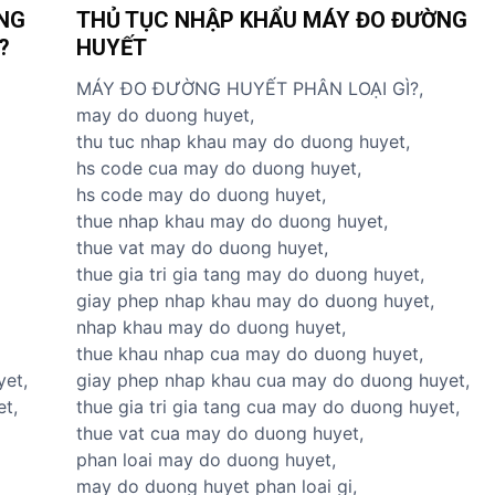
h
NG
THỦ TỤC NHẬP KHẨU MÁY ĐO ĐƯỜNG
D
v
?
HUYẾT
ị
ụ
c
n
MÁY ĐO ĐƯỜNG HUYẾT PHÂN LOẠI GÌ?,
h
h
may do duong huyet,
v
ậ
thu tuc nhap khau may do duong huyet,
ụ
p
hs code cua may do duong huyet,
k
k
hs code may do duong huyet,
h
h
thue nhap khau may do duong huyet,
á
ẩ
thue vat may do duong huyet,
c
u
thue gia tri gia tang may do duong huyet,
T
giay phep nhap khau may do duong huyet,
B
nhap khau may do duong huyet,
Y
thue khau nhap cua may do duong huyet,
T
yet,
giay phep nhap khau cua may do duong huyet,
et,
thue gia tri gia tang cua may do duong huyet,
thue vat cua may do duong huyet,
phan loai may do duong huyet,
may do duong huyet phan loai gi,