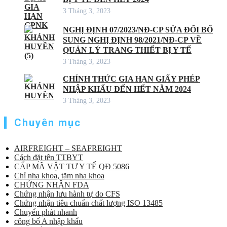
3 Tháng 3, 2023
NGHỊ ĐỊNH 07/2023/NĐ-CP SỬA ĐỔI BỔ
SUNG NGHỊ ĐỊNH 98/2021/NĐ-CP VỀ
QUẢN LÝ TRANG THIẾT BỊ Y TẾ
3 Tháng 3, 2023
CHÍNH THỨC GIA HẠN GIẤY PHÉP
NHẬP KHẨU ĐẾN HẾT NĂM 2024
3 Tháng 3, 2023
Chuyên mục
AIRFREIGHT – SEAFREIGHT
Cách đặt tên TTBYT
CẤP MÃ VẬT TƯ Y TẾ QĐ 5086
Chỉ nha khoa, tăm nha khoa
CHỨNG NHẬN FDA
Chứng nhận lưu hành tự do CFS
Chứng nhận tiêu chuẩn chất lượng ISO 13485
Chuyển phát nhanh
công bố A nhập khẩu