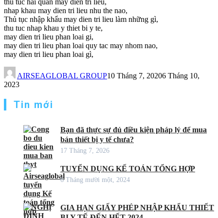
thu tuc hai quan may dien tri lieu,
nhap khau may dien tri lieu nhu the nao,
Thủ tục nhập khẩu may dien tri lieu làm những gì,
thu tuc nhap khau y thiet bi y te,
may dien tri lieu phan loai gi,
may dien tri lieu phan loai quy tac may nhom nao,
may dien tri lieu phan loai gì,
AIRSEAGLOBAL GROUP
10 Tháng 7, 2020
6 Tháng 10,
2023
Tin mới
Bạn đã thực sự đủ điều kiện pháp lý để mua
bán thiết bị y tế chưa?
17 Tháng 7, 2026
TUYỂN DỤNG KẾ TOÁN TỔNG HỢP
6 Tháng mười một, 2024
GIA HẠN GIẤY PHÉP NHẬP KHẨU THIẾT
BỊ Y TẾ ĐẾN HẾT 2024