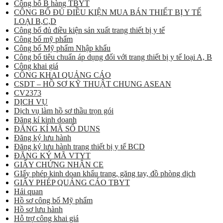
Công bố B hàng TBYT
CÔNG BỐ ĐỦ ĐIỀU KIỆN MUA BÁN THIẾT BỊ Y TẾ
LOẠI B,C,D
Công bố đủ điều kiện sản xuất trang thiết bị y tế
Công bố mỹ phẩm
Công bố Mỹ phẩm Nhập khẩu
Công bố tiêu chuẩn áp dụng đối với trang thiết bị y tế loại A, B
Công khai giá
CÔNG KHAI QUẢNG CÁO
CSDT – HỒ SƠ KỸ THUẬT CHUNG ASEAN
CV2373
DỊCH VỤ
Dịch vụ làm hồ sơ thầu trọn gói
Đăng kí kinh doanh
ĐĂNG KÍ MÃ SỐ DUNS
Đăng ký lưu hành
Đăng ký lưu hành trang thiết bị y tế BCD
ĐĂNG KÝ MÃ VTYT
GIẤY CHỨNG NHẬN CE
GIấy phép kinh doan khẩu trang, găng tay, đồ phòng dịch
GIẤY PHÉP QUẢNG CÁO TBYT
Hải quan
Hồ sơ công bố Mỹ phẩm
Hồ sơ lưu hành
Hỗ trợ công khai giá