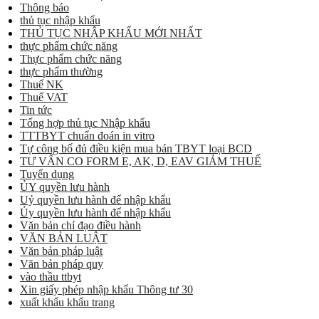
Thông báo
thủ tục nhập khẩu
THỦ TỤC NHẬP KHẨU MỚI NHẤT
thực phẩm chức năng
Thực phẩm chức năng
thực phẩm thường
Thuế NK
Thuế VAT
Tin tức
Tổng hợp thủ tục Nhập khẩu
TTTBYT chuẩn đoán in vitro
Tự công bố đủ điều kiện mua bán TBYT loại BCD
TƯ VẤN CO FORM E, AK, D, EAV GIẢM THUẾ
Tuyển dụng
ỦY quyền lưu hành
Uỷ quyền lưu hành để nhập khẩu
Ủy quyền lưu hành để nhập khẩu
Văn bản chỉ đạo điều hành
VĂN BẢN LUẬT
Văn bản pháp luật
Văn bản pháp quy
vào thầu ttbyt
Xin giấy phép nhập khẩu Thông tư 30
xuất khẩu khẩu trang