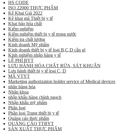
HS CODE
ISO 22000 THỰC PHẨM
Kê Khai Giá 2022
Kê khai giá Thiết bị y tế
Khai báo hóa chất
Kiểm nghiệm
Kiểm nghiệm thiết bị y tế trong nước
Kiểm tra chất lượng
Kinh doanh Mỹ phẩm
Kinh doanh thiết bị y tế loại B,C,D cần gì
Kinh nghiệm nhập hàng y tế
LỆ PHÍ BYT
LƯU HÀNH HÓA CHẤT RỬA, SÁT KHUẨN
Lưu hành thiết bị y tế loại C, D
MÃ VTYT
Marketing authorization holder service of Medical devices
nhãn hàng hóa
Nhãn khoa
nhập khẩu hàng chính ngạch
Nhập khẩu mỹ phẩm
Phân loại
Phân loại Trang thiết bị y tế
Quảng cáo thực phẩm
QUẢNG CÁO TTBYT
SẢN XUẤT THỰC PHẨM