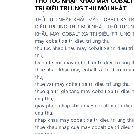
THỦ TỤC NHẬP KHẨU MÁY COBALT
ủ
TRỊ ĐIỀU TRỊ UNG THƯ MỚI NHẤT
t
ụ
THỦ TỤC NHẬP KHẨU MÁY COBALT XẠ TR
c
ĐIỀU TRỊ UNG THƯ MỚI NHẤT, THỦ TỤC 
c
KHẨU MÁY COBALT XẠ TRỊ ĐIỀU TRỊ UNG 
á
may cobalt xa tri dieu tri ung thu,
c
thu tuc nhap khau may cobalt xa tri dieu tri
m
thu,
ặ
hs code cua may cobalt xa tri dieu tri ung t
t
thue nhap khau may cobalt xa tri dieu tri u
h
thu,
à
thue vat may cobalt xa tri dieu tri ung thu,
n
thue gia tri gia tang may cobalt xa tri dieu t
g
ung thu,
giay phep nhap khau may cobalt xa tri dieu 
ung thu,
nhap khau may cobalt xa tri dieu tri ung thu
thue khau nhap cua may cobalt xa tri dieu t