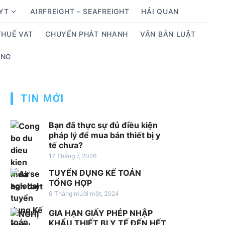
BYT
AIRFREIGHT – SEAFREIGHT
HẢI QUAN
S
h
THUẾ VAT
CHUYỂN PHÁT NHANH
VĂN BẢN LUẬT
o
w
ỤNG
s
u
b
TIN MỚI
m
e
n
Bạn đã thực sự đủ điều kiện
pháp lý để mua bán thiết bị y
u
tế chưa?
f
17 Tháng 7, 2026
o
TUYỂN DỤNG KẾ TOÁN
r
TỔNG HỢP
D
6 Tháng mười một, 2024
ị
c
GIA HẠN GIẤY PHÉP NHẬP
h
KHẨU THIẾT BỊ Y TẾ ĐẾN HẾT