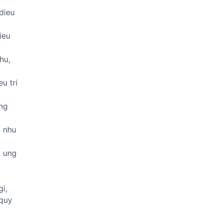
dieu
ieu
hu,
u tri
ung
u nhu
i ung
gi,
 quy