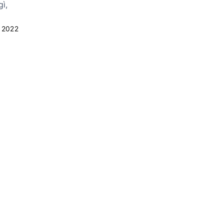
gì,
 2022