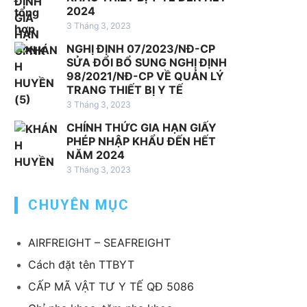
2024
v
3 Tháng 3, 2023
ụ
x
NGHỊ ĐỊNH 07/2023/NĐ-CP
u
SỬA ĐỔI BỔ SUNG NGHỊ ĐỊNH
98/2021/NĐ-CP VỀ QUẢN LÝ
ấ
TRANG THIẾT BỊ Y TẾ
t
3 Tháng 3, 2023
k
h
CHÍNH THỨC GIA HẠN GIẤY
PHÉP NHẬP KHẨU ĐẾN HẾT
ẩ
NĂM 2024
u
3 Tháng 3, 2023
T
B
CHUYÊN MỤC
Y
T
AIRFREIGHT – SEAFREIGHT
Cách đặt tên TTBYT
CẤP MÃ VẬT TƯ Y TẾ QĐ 5086