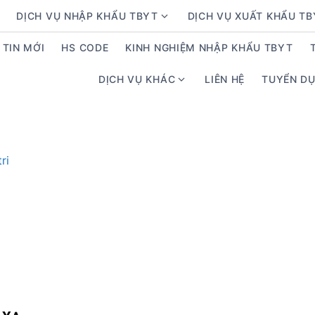
DỊCH VỤ NHẬP KHẨU TBYT
DỊCH VỤ XUẤT KHẨU T
S
h
TIN MỚI
HS CODE
KINH NGHIỆM NHẬP KHẨU TBYT
o
w
DỊCH VỤ KHÁC
LIÊN HỆ
TUYỂN D
S
s
h
u
o
b
w
m
s
e
u
n
b
u
m
f
e
o
n
r
u
D
f
ị
o
c
r
h