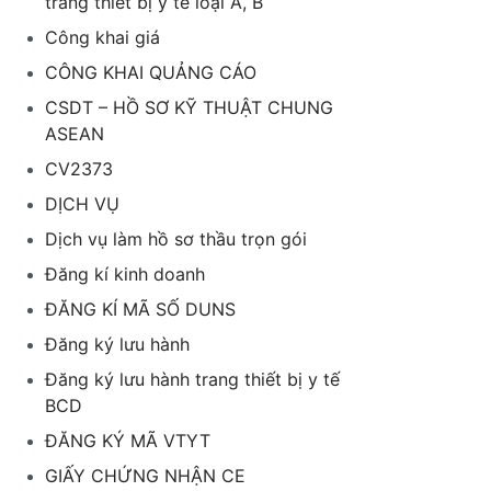
trang thiết bị y tế loại A, B
Công khai giá
CÔNG KHAI QUẢNG CÁO
CSDT – HỒ SƠ KỸ THUẬT CHUNG
ASEAN
CV2373
DỊCH VỤ
Dịch vụ làm hồ sơ thầu trọn gói
Đăng kí kinh doanh
ĐĂNG KÍ MÃ SỐ DUNS
Đăng ký lưu hành
Đăng ký lưu hành trang thiết bị y tế
BCD
ĐĂNG KÝ MÃ VTYT
GIẤY CHỨNG NHẬN CE