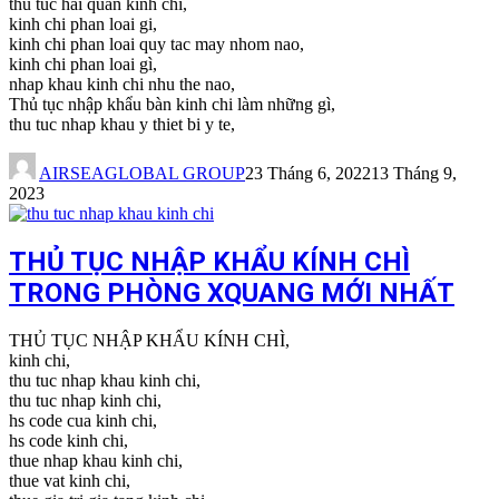
thu tuc hai quan kinh chi,
kinh chi phan loai gi,
kinh chi phan loai quy tac may nhom nao,
kinh chi phan loai gì,
nhap khau kinh chi nhu the nao,
Thủ tục nhập khẩu bàn kinh chi làm những gì,
thu tuc nhap khau y thiet bi y te,
AIRSEAGLOBAL GROUP
23 Tháng 6, 2022
13 Tháng 9,
2023
THỦ TỤC NHẬP KHẨU KÍNH CHÌ
TRONG PHÒNG XQUANG MỚI NHẤT
THỦ TỤC NHẬP KHẨU KÍNH CHÌ,
kinh chi,
thu tuc nhap khau kinh chi,
thu tuc nhap kinh chi,
hs code cua kinh chi,
hs code kinh chi,
thue nhap khau kinh chi,
thue vat kinh chi,