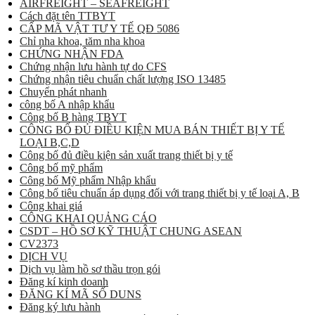
AIRFREIGHT – SEAFREIGHT
Cách đặt tên TTBYT
CẤP MÃ VẬT TƯ Y TẾ QĐ 5086
Chỉ nha khoa, tăm nha khoa
CHỨNG NHẬN FDA
Chứng nhận lưu hành tự do CFS
Chứng nhận tiêu chuẩn chất lượng ISO 13485
Chuyển phát nhanh
công bố A nhập khẩu
Công bố B hàng TBYT
CÔNG BỐ ĐỦ ĐIỀU KIỆN MUA BÁN THIẾT BỊ Y TẾ
LOẠI B,C,D
Công bố đủ điều kiện sản xuất trang thiết bị y tế
Công bố mỹ phẩm
Công bố Mỹ phẩm Nhập khẩu
Công bố tiêu chuẩn áp dụng đối với trang thiết bị y tế loại A, B
Công khai giá
CÔNG KHAI QUẢNG CÁO
CSDT – HỒ SƠ KỸ THUẬT CHUNG ASEAN
CV2373
DỊCH VỤ
Dịch vụ làm hồ sơ thầu trọn gói
Đăng kí kinh doanh
ĐĂNG KÍ MÃ SỐ DUNS
Đăng ký lưu hành