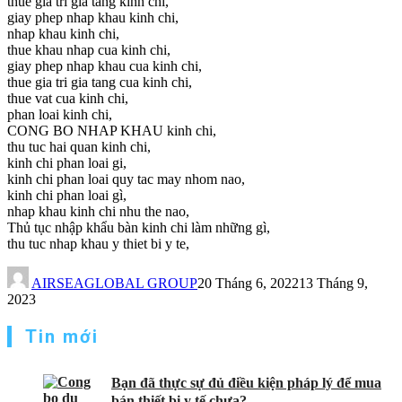
thue gia tri gia tang kinh chi,
giay phep nhap khau kinh chi,
nhap khau kinh chi,
thue khau nhap cua kinh chi,
giay phep nhap khau cua kinh chi,
thue gia tri gia tang cua kinh chi,
thue vat cua kinh chi,
phan loai kinh chi,
CONG BO NHAP KHAU kinh chi,
thu tuc hai quan kinh chi,
kinh chi phan loai gi,
kinh chi phan loai quy tac may nhom nao,
kinh chi phan loai gì,
nhap khau kinh chi nhu the nao,
Thủ tục nhập khẩu bàn kinh chi làm những gì,
thu tuc nhap khau y thiet bi y te,
AIRSEAGLOBAL GROUP
20 Tháng 6, 2022
13 Tháng 9,
2023
Tin mới
Bạn đã thực sự đủ điều kiện pháp lý để mua
bán thiết bị y tế chưa?