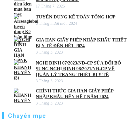
17 Tháng 7, 2026
TUYỂN DỤNG KẾ TOÁN TỔNG HỢP
6 Tháng mười một, 2024
GIA HẠN GIẤY PHÉP NHẬP KHẨU THIẾT
BỊ Y TẾ ĐẾN HẾT 2024
3 Tháng 3, 2023
NGHỊ ĐỊNH 07/2023/NĐ-CP SỬA ĐỔI BỔ
SUNG NGHỊ ĐỊNH 98/2021/NĐ-CP VỀ
QUẢN LÝ TRANG THIẾT BỊ Y TẾ
3 Tháng 3, 2023
CHÍNH THỨC GIA HẠN GIẤY PHÉP
NHẬP KHẨU ĐẾN HẾT NĂM 2024
3 Tháng 3, 2023
Chuyên mục