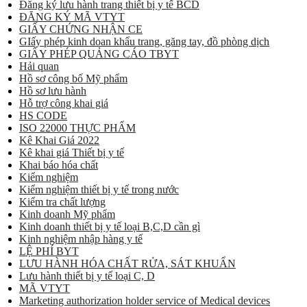
Đăng ký lưu hành trang thiết bị y tế BCD
ĐĂNG KÝ MÃ VTYT
GIẤY CHỨNG NHẬN CE
GIấy phép kinh doan khẩu trang, găng tay, đồ phòng dịch
GIẤY PHÉP QUẢNG CÁO TBYT
Hải quan
Hồ sơ công bố Mỹ phẩm
Hồ sơ lưu hành
Hỗ trợ công khai giá
HS CODE
ISO 22000 THỰC PHẨM
Kê Khai Giá 2022
Kê khai giá Thiết bị y tế
Khai báo hóa chất
Kiểm nghiệm
Kiểm nghiệm thiết bị y tế trong nước
Kiểm tra chất lượng
Kinh doanh Mỹ phẩm
Kinh doanh thiết bị y tế loại B,C,D cần gì
Kinh nghiệm nhập hàng y tế
LỆ PHÍ BYT
LƯU HÀNH HÓA CHẤT RỬA, SÁT KHUẨN
Lưu hành thiết bị y tế loại C, D
MÃ VTYT
Marketing authorization holder service of Medical devices