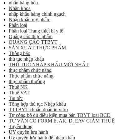
nhãn hàng hóa
Nhãn khoa
nhập khẩu hàng chính ngạch
Nhập khẩu mỹ phẩm
Phân loại
Phân loại Trang thiết bị y tế
Quảng cáo thực phẩm
QUẢNG CÁO TTBYT
SẢN XUẤT THỰC PHẨM
Thông báo
thủ tục nhập khẩu
THỦ TỤC NHẬP KHẨU MỚI NHẤT
thực phẩm chức năng
Thực phẩm chức năng
thực phẩm thường
Thuế NK
Thuế VAT
Tin tức
Tổng hợp thủ tục Nhập khẩu
TTTBYT chuẩn đoán in vitro
Tự công bố đủ điều kiện mua bán TBYT loại BCD
TƯ VẤN CO FORM E, AK, D, EAV GIẢM THUẾ
Tuyển dụng
ỦY quyền lưu hành
Uỷ quyền lưu hành để nhập khẩu