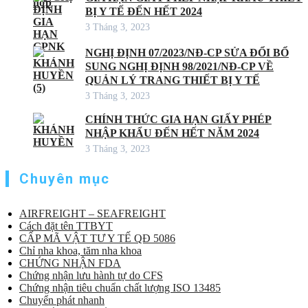
BỊ Y TẾ ĐẾN HẾT 2024
3 Tháng 3, 2023
NGHỊ ĐỊNH 07/2023/NĐ-CP SỬA ĐỔI BỔ
SUNG NGHỊ ĐỊNH 98/2021/NĐ-CP VỀ
QUẢN LÝ TRANG THIẾT BỊ Y TẾ
3 Tháng 3, 2023
CHÍNH THỨC GIA HẠN GIẤY PHÉP
NHẬP KHẨU ĐẾN HẾT NĂM 2024
3 Tháng 3, 2023
Chuyên mục
AIRFREIGHT – SEAFREIGHT
Cách đặt tên TTBYT
CẤP MÃ VẬT TƯ Y TẾ QĐ 5086
Chỉ nha khoa, tăm nha khoa
CHỨNG NHẬN FDA
Chứng nhận lưu hành tự do CFS
Chứng nhận tiêu chuẩn chất lượng ISO 13485
Chuyển phát nhanh