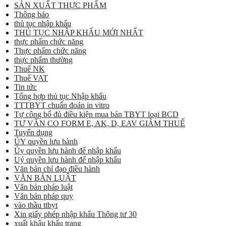
SẢN XUẤT THỰC PHẨM
Thông báo
thủ tục nhập khẩu
THỦ TỤC NHẬP KHẨU MỚI NHẤT
thực phẩm chức năng
Thực phẩm chức năng
thực phẩm thường
Thuế NK
Thuế VAT
Tin tức
Tổng hợp thủ tục Nhập khẩu
TTTBYT chuẩn đoán in vitro
Tự công bố đủ điều kiện mua bán TBYT loại BCD
TƯ VẤN CO FORM E, AK, D, EAV GIẢM THUẾ
Tuyển dụng
ỦY quyền lưu hành
Ủy quyền lưu hành để nhập khẩu
Uỷ quyền lưu hành để nhập khẩu
Văn bản chỉ đạo điều hành
VĂN BẢN LUẬT
Văn bản pháp luật
Văn bản pháp quy
vào thầu ttbyt
Xin giấy phép nhập khẩu Thông tư 30
xuất khẩu khẩu trang