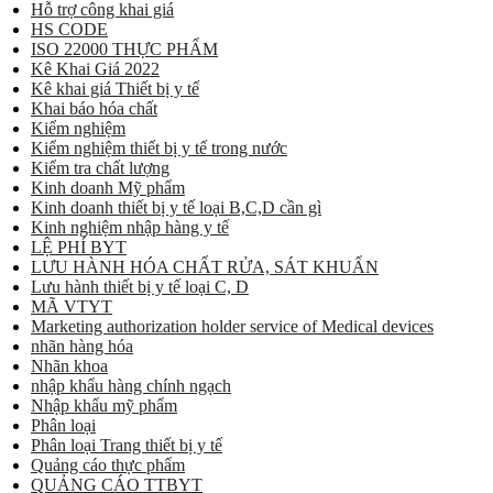
Hỗ trợ công khai giá
HS CODE
ISO 22000 THỰC PHẨM
Kê Khai Giá 2022
Kê khai giá Thiết bị y tế
Khai báo hóa chất
Kiểm nghiệm
Kiểm nghiệm thiết bị y tế trong nước
Kiểm tra chất lượng
Kinh doanh Mỹ phẩm
Kinh doanh thiết bị y tế loại B,C,D cần gì
Kinh nghiệm nhập hàng y tế
LỆ PHÍ BYT
LƯU HÀNH HÓA CHẤT RỬA, SÁT KHUẨN
Lưu hành thiết bị y tế loại C, D
MÃ VTYT
Marketing authorization holder service of Medical devices
nhãn hàng hóa
Nhãn khoa
nhập khẩu hàng chính ngạch
Nhập khẩu mỹ phẩm
Phân loại
Phân loại Trang thiết bị y tế
Quảng cáo thực phẩm
QUẢNG CÁO TTBYT