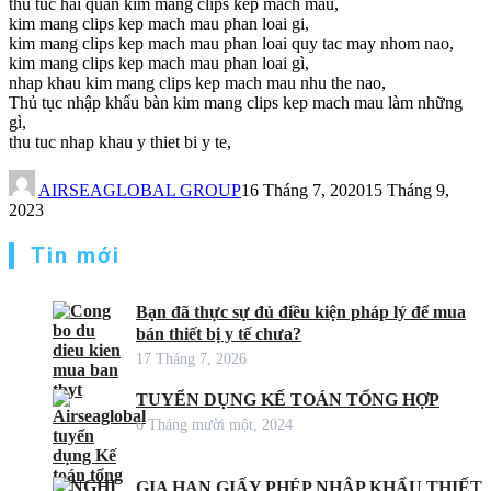
thu tuc hai quan kim mang clips kep mach mau,
kim mang clips kep mach mau phan loai gi,
kim mang clips kep mach mau phan loai quy tac may nhom nao,
kim mang clips kep mach mau phan loai gì,
nhap khau kim mang clips kep mach mau nhu the nao,
Thủ tục nhập khẩu bàn kim mang clips kep mach mau làm những
gì,
thu tuc nhap khau y thiet bi y te,
AIRSEAGLOBAL GROUP
16 Tháng 7, 2020
15 Tháng 9,
2023
Tin mới
Bạn đã thực sự đủ điều kiện pháp lý để mua
bán thiết bị y tế chưa?
17 Tháng 7, 2026
TUYỂN DỤNG KẾ TOÁN TỔNG HỢP
6 Tháng mười một, 2024
GIA HẠN GIẤY PHÉP NHẬP KHẨU THIẾT