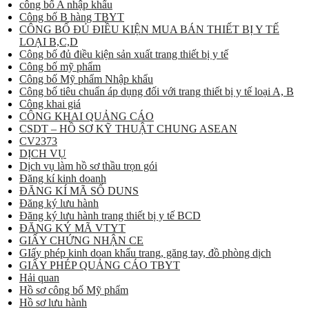
công bố A nhập khẩu
Công bố B hàng TBYT
CÔNG BỐ ĐỦ ĐIỀU KIỆN MUA BÁN THIẾT BỊ Y TẾ
LOẠI B,C,D
Công bố đủ điều kiện sản xuất trang thiết bị y tế
Công bố mỹ phẩm
Công bố Mỹ phẩm Nhập khẩu
Công bố tiêu chuẩn áp dụng đối với trang thiết bị y tế loại A, B
Công khai giá
CÔNG KHAI QUẢNG CÁO
CSDT – HỒ SƠ KỸ THUẬT CHUNG ASEAN
CV2373
DỊCH VỤ
Dịch vụ làm hồ sơ thầu trọn gói
Đăng kí kinh doanh
ĐĂNG KÍ MÃ SỐ DUNS
Đăng ký lưu hành
Đăng ký lưu hành trang thiết bị y tế BCD
ĐĂNG KÝ MÃ VTYT
GIẤY CHỨNG NHẬN CE
GIấy phép kinh doan khẩu trang, găng tay, đồ phòng dịch
GIẤY PHÉP QUẢNG CÁO TBYT
Hải quan
Hồ sơ công bố Mỹ phẩm
Hồ sơ lưu hành