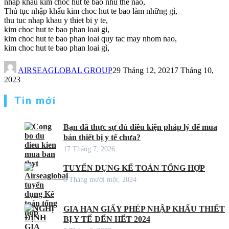
nhap khau kim choc hut te bao nhu the nao,
Thủ tục nhập khẩu kim choc hut te bao làm những gì,
thu tuc nhap khau y thiet bi y te,
kim choc hut te bao phan loai gi,
kim choc hut te bao phan loai quy tac may nhom nao,
kim choc hut te bao phan loai gì,
AIRSEAGLOBAL GROUP
29 Tháng 12, 2021
7 Tháng 10,
2023
Tin mới
Bạn đã thực sự đủ điều kiện pháp lý để mua
bán thiết bị y tế chưa?
17 Tháng 7, 2026
TUYỂN DỤNG KẾ TOÁN TỔNG HỢP
6 Tháng mười một, 2024
GIA HẠN GIẤY PHÉP NHẬP KHẨU THIẾT
BỊ Y TẾ ĐẾN HẾT 2024