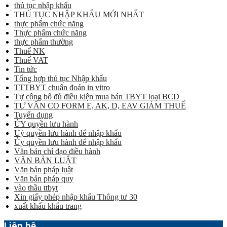
thủ tục nhập khẩu
THỦ TỤC NHẬP KHẨU MỚI NHẤT
thực phẩm chức năng
Thực phẩm chức năng
thực phẩm thường
Thuế NK
Thuế VAT
Tin tức
Tổng hợp thủ tục Nhập khẩu
TTTBYT chuẩn đoán in vitro
Tự công bố đủ điều kiện mua bán TBYT loại BCD
TƯ VẤN CO FORM E, AK, D, EAV GIẢM THUẾ
Tuyển dụng
ỦY quyền lưu hành
Uỷ quyền lưu hành để nhập khẩu
Ủy quyền lưu hành để nhập khẩu
Văn bản chỉ đạo điều hành
VĂN BẢN LUẬT
Văn bản pháp luật
Văn bản pháp quy
vào thầu ttbyt
Xin giấy phép nhập khẩu Thông tư 30
xuất khẩu khẩu trang
Liên hệ