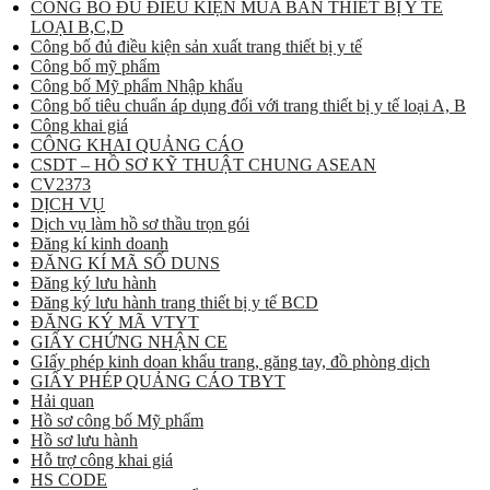
CÔNG BỐ ĐỦ ĐIỀU KIỆN MUA BÁN THIẾT BỊ Y TẾ
LOẠI B,C,D
Công bố đủ điều kiện sản xuất trang thiết bị y tế
Công bố mỹ phẩm
Công bố Mỹ phẩm Nhập khẩu
Công bố tiêu chuẩn áp dụng đối với trang thiết bị y tế loại A, B
Công khai giá
CÔNG KHAI QUẢNG CÁO
CSDT – HỒ SƠ KỸ THUẬT CHUNG ASEAN
CV2373
DỊCH VỤ
Dịch vụ làm hồ sơ thầu trọn gói
Đăng kí kinh doanh
ĐĂNG KÍ MÃ SỐ DUNS
Đăng ký lưu hành
Đăng ký lưu hành trang thiết bị y tế BCD
ĐĂNG KÝ MÃ VTYT
GIẤY CHỨNG NHẬN CE
GIấy phép kinh doan khẩu trang, găng tay, đồ phòng dịch
GIẤY PHÉP QUẢNG CÁO TBYT
Hải quan
Hồ sơ công bố Mỹ phẩm
Hồ sơ lưu hành
Hỗ trợ công khai giá
HS CODE