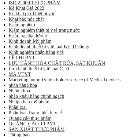
ISO 22000 THỰC PHẨM
Kê Khai Giá 2022
Kê khai giá Thiết bị y tế
Khai báo hóa chất
Kiểm nghiệm
Kiểm nghiệm thiết bị y tế trong nước
Kiểm tra chất lượng
Kinh doanh Mỹ phẩm
Kinh doanh thiết bị y tế loại B,C,D cần gì
Kinh nghiệm nhập hàng y tế
LỆ PHÍ BYT
LƯU HÀNH HÓA CHẤT RỬA, SÁT KHUẨN
Lưu hành thiết bị y tế loại C, D
MÃ VTYT
Marketing authorization holder service of Medical devices
nhãn hàng hóa
Nhãn khoa
nhập khẩu hàng chính ngạch
Nhập khẩu mỹ phẩm
Phân loại
Phân loại Trang thiết bị y tế
Quảng cáo thực phẩm
QUẢNG CÁO TTBYT
SẢN XUẤT THỰC PHẨM
Thông báo