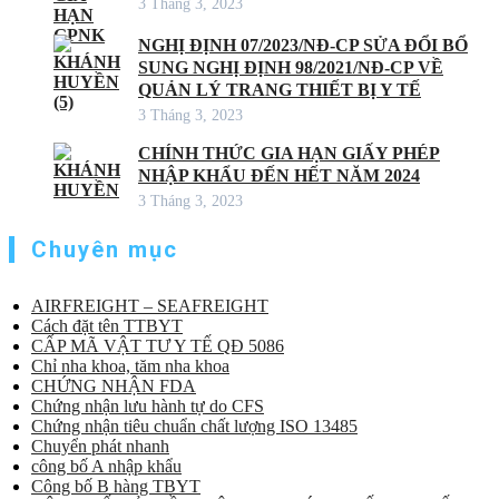
3 Tháng 3, 2023
NGHỊ ĐỊNH 07/2023/NĐ-CP SỬA ĐỔI BỔ
SUNG NGHỊ ĐỊNH 98/2021/NĐ-CP VỀ
QUẢN LÝ TRANG THIẾT BỊ Y TẾ
3 Tháng 3, 2023
CHÍNH THỨC GIA HẠN GIẤY PHÉP
NHẬP KHẨU ĐẾN HẾT NĂM 2024
3 Tháng 3, 2023
Chuyên mục
AIRFREIGHT – SEAFREIGHT
Cách đặt tên TTBYT
CẤP MÃ VẬT TƯ Y TẾ QĐ 5086
Chỉ nha khoa, tăm nha khoa
CHỨNG NHẬN FDA
Chứng nhận lưu hành tự do CFS
Chứng nhận tiêu chuẩn chất lượng ISO 13485
Chuyển phát nhanh
công bố A nhập khẩu
Công bố B hàng TBYT