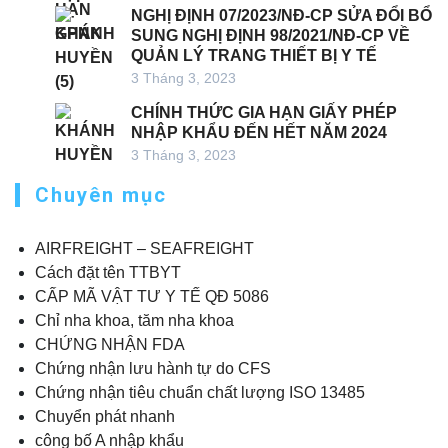
NGHỊ ĐỊNH 07/2023/NĐ-CP SỬA ĐỔI BỔ
SUNG NGHỊ ĐỊNH 98/2021/NĐ-CP VỀ
QUẢN LÝ TRANG THIẾT BỊ Y TẾ
3 Tháng 3, 2023
CHÍNH THỨC GIA HẠN GIẤY PHÉP
NHẬP KHẨU ĐẾN HẾT NĂM 2024
3 Tháng 3, 2023
Chuyên mục
AIRFREIGHT – SEAFREIGHT
Cách đặt tên TTBYT
CẤP MÃ VẬT TƯ Y TẾ QĐ 5086
Chỉ nha khoa, tăm nha khoa
CHỨNG NHẬN FDA
Chứng nhận lưu hành tự do CFS
Chứng nhận tiêu chuẩn chất lượng ISO 13485
Chuyển phát nhanh
công bố A nhập khẩu