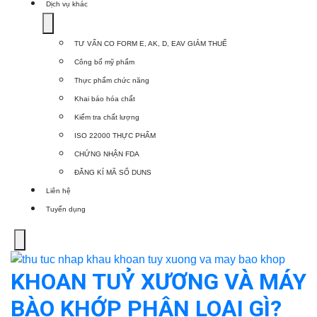
Dịch vụ khác
Show
submenu
TƯ VẤN CO FORM E, AK, D, EAV GIẢM THUẾ
for
Công bố mỹ phẩm
Dịch
Thực phẩm chức năng
vụ
Khai báo hóa chất
khác
Kiểm tra chất lượng
ISO 22000 THỰC PHẨM
CHỨNG NHẬN FDA
ĐĂNG KÍ MÃ SỐ DUNS
Liên hệ
Tuyển dụng
Menu
KHOAN TUỶ XƯƠNG VÀ MÁY
BÀO KHỚP PHÂN LOẠI GÌ?