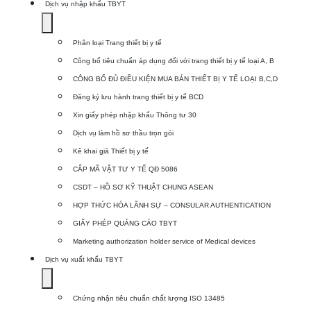
Dịch vụ nhập khẩu TBYT
Show
submenu
Phân loại Trang thiết bị y tế
for
Công bố tiêu chuẩn áp dụng đối với trang thiết bị y tế loại A, B
Dịch
CÔNG BỐ ĐỦ ĐIỀU KIỆN MUA BÁN THIẾT BỊ Y TẾ LOẠI B,C,D
vụ
Đăng ký lưu hành trang thiết bị y tế BCD
nhập
Xin giấy phép nhập khẩu Thông tư 30
khẩu
Dịch vụ làm hồ sơ thầu trọn gói
TBYT
Kê khai giá Thiết bị y tế
CẤP MÃ VẬT TƯ Y TẾ QĐ 5086
CSDT – HỒ SƠ KỸ THUẬT CHUNG ASEAN
HỢP THỨC HÓA LÃNH SỰ – CONSULAR AUTHENTICATION
GIẤY PHÉP QUẢNG CÁO TBYT
Marketing authorization holder service of Medical devices
Dịch vụ xuất khẩu TBYT
Show
submenu
Chứng nhận tiêu chuẩn chất lượng ISO 13485
for