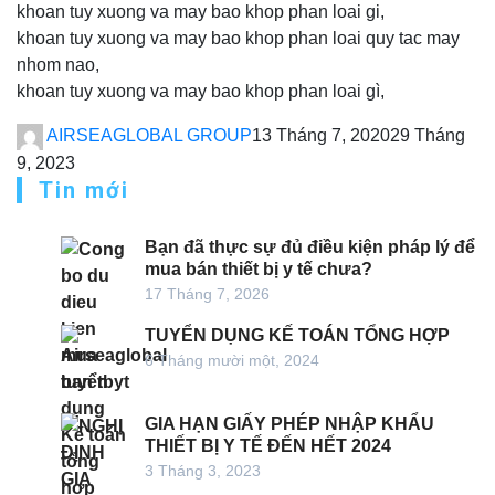
khoan tuy xuong va may bao khop phan loai gi,
khoan tuy xuong va may bao khop phan loai quy tac may
nhom nao,
khoan tuy xuong va may bao khop phan loai gì,
AIRSEAGLOBAL GROUP
13 Tháng 7, 2020
29 Tháng
9, 2023
Tin mới
Bạn đã thực sự đủ điều kiện pháp lý để
mua bán thiết bị y tế chưa?
17 Tháng 7, 2026
TUYỂN DỤNG KẾ TOÁN TỔNG HỢP
6 Tháng mười một, 2024
GIA HẠN GIẤY PHÉP NHẬP KHẨU
THIẾT BỊ Y TẾ ĐẾN HẾT 2024
3 Tháng 3, 2023