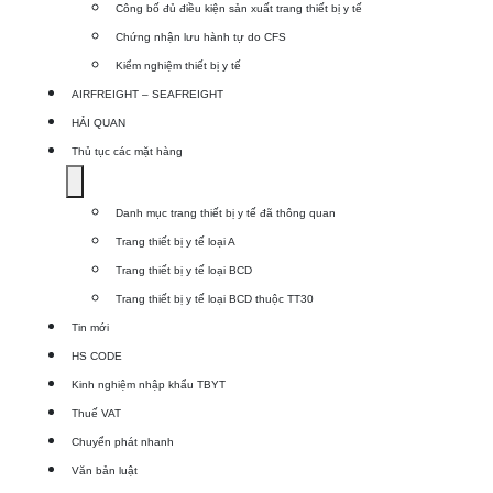
Công bố đủ điều kiện sản xuất trang thiết bị y tế
Dịch
Chứng nhận lưu hành tự do CFS
vụ
Kiểm nghiệm thiết bị y tế
xuất
AIRFREIGHT – SEAFREIGHT
khẩu
HẢI QUAN
TBYT
Thủ tục các mặt hàng
Show
submenu
Danh mục trang thiết bị y tế đã thông quan
for
Trang thiết bị y tế loại A
Thủ
Trang thiết bị y tế loại BCD
tục
Trang thiết bị y tế loại BCD thuộc TT30
các
Tin mới
mặt
HS CODE
hàng
Kinh nghiệm nhập khẩu TBYT
Thuế VAT
Chuyển phát nhanh
Văn bản luật