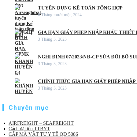
TUYỂN DỤNG KẾ TOÁN TỔNG HỢP
6 Tháng mười một, 2024
GIA HẠN GIẤY PHÉP NHẬP KHẨU THIẾT B
3 Tháng 3, 2023
NGHỊ ĐỊNH 07/2023/NĐ-CP SỬA ĐỔI BỔ S
3 Tháng 3, 2023
CHÍNH THỨC GIA HẠN GIẤY PHÉP NHẬP
3 Tháng 3, 2023
Chuyên mục
AIRFREIGHT – SEAFREIGHT
Cách đặt tên TTBYT
CẤP MÃ VẬT TƯ Y TẾ QĐ 5086