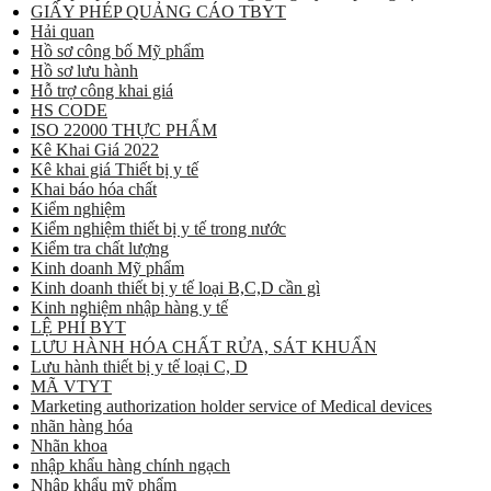
GIẤY PHÉP QUẢNG CÁO TBYT
Hải quan
Hồ sơ công bố Mỹ phẩm
Hồ sơ lưu hành
Hỗ trợ công khai giá
HS CODE
ISO 22000 THỰC PHẨM
Kê Khai Giá 2022
Kê khai giá Thiết bị y tế
Khai báo hóa chất
Kiểm nghiệm
Kiểm nghiệm thiết bị y tế trong nước
Kiểm tra chất lượng
Kinh doanh Mỹ phẩm
Kinh doanh thiết bị y tế loại B,C,D cần gì
Kinh nghiệm nhập hàng y tế
LỆ PHÍ BYT
LƯU HÀNH HÓA CHẤT RỬA, SÁT KHUẨN
Lưu hành thiết bị y tế loại C, D
MÃ VTYT
Marketing authorization holder service of Medical devices
nhãn hàng hóa
Nhãn khoa
nhập khẩu hàng chính ngạch
Nhập khẩu mỹ phẩm