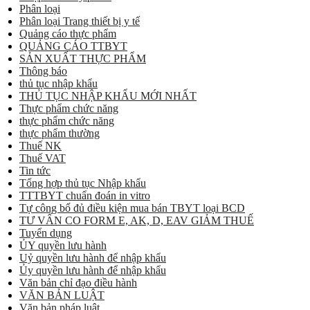
Phân loại
Phân loại Trang thiết bị y tế
Quảng cáo thực phẩm
QUẢNG CÁO TTBYT
SẢN XUẤT THỰC PHẨM
Thông báo
thủ tục nhập khẩu
THỦ TỤC NHẬP KHẨU MỚI NHẤT
Thực phẩm chức năng
thực phẩm chức năng
thực phẩm thường
Thuế NK
Thuế VAT
Tin tức
Tổng hợp thủ tục Nhập khẩu
TTTBYT chuẩn đoán in vitro
Tự công bố đủ điều kiện mua bán TBYT loại BCD
TƯ VẤN CO FORM E, AK, D, EAV GIẢM THUẾ
Tuyển dụng
ỦY quyền lưu hành
Uỷ quyền lưu hành để nhập khẩu
Ủy quyền lưu hành để nhập khẩu
Văn bản chỉ đạo điều hành
VĂN BẢN LUẬT
Văn bản pháp luật