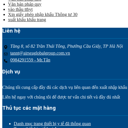
Văn bản pháp quy
vào thầu ttbyt
Xin giấy phép nhập khẩu Thông tư 30
xuất khẩu khẩu trang
Liên hệ
Tầng 8, số 82 Trần Thái Tông, Phường Cầu Giấy, TP Hà Nội
tannt@airseaglobalgroup.com.vn
0984291559 - Mr.Tân
Dịch vụ
Chúng tôi cung cấp đầy đủ các dịch vụ liên quan đến xuất nhập khẩu tr
Liên hệ ngay với chúng tôi để được tư vấn chi tiết và đầy đủ nhất
Thủ tục các mặt hàng
Danh mục trang thiết bị y tế đã thông quan