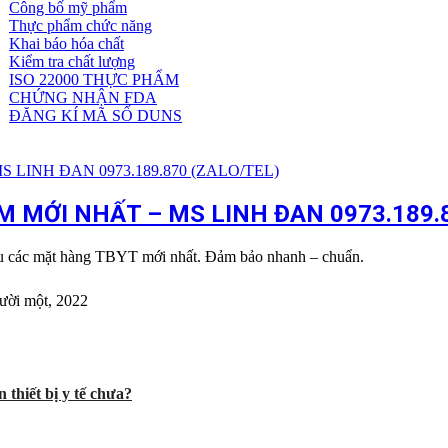
Công bố mỹ phẩm
Dịch
Thực phẩm chức năng
vụ
Khai báo hóa chất
khác
Kiểm tra chất lượng
ISO 22000 THỰC PHẨM
CHỨNG NHẬN FDA
ĐĂNG KÍ MÃ SỐ DUNS
 MỚI NHẤT – MS LINH ĐAN 0973.189.8
ẩu các mặt hàng TBYT mới nhất. Đảm bảo nhanh – chuẩn.
ười một, 2022
 thiết bị y tế chưa?