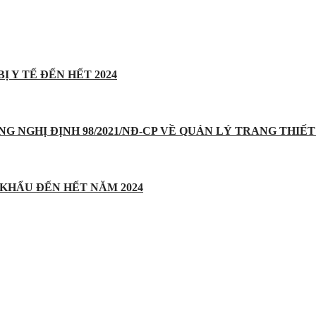
Ị Y TẾ ĐẾN HẾT 2024
UNG NGHỊ ĐỊNH 98/2021/NĐ-CP VỀ QUẢN LÝ TRANG THIẾT 
 KHẨU ĐẾN HẾT NĂM 2024