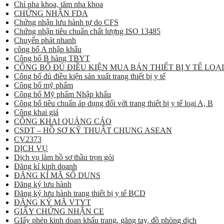
Chỉ nha khoa, tăm nha khoa
CHỨNG NHẬN FDA
Chứng nhận lưu hành tự do CFS
Chứng nhận tiêu chuẩn chất lượng ISO 13485
Chuyển phát nhanh
công bố A nhập khẩu
Công bố B hàng TBYT
CÔNG BỐ ĐỦ ĐIỀU KIỆN MUA BÁN THIẾT BỊ Y TẾ LOẠI
Công bố đủ điều kiện sản xuất trang thiết bị y tế
Công bố mỹ phẩm
Công bố Mỹ phẩm Nhập khẩu
Công bố tiêu chuẩn áp dụng đối với trang thiết bị y tế loại A, B
Công khai giá
CÔNG KHAI QUẢNG CÁO
CSDT – HỒ SƠ KỸ THUẬT CHUNG ASEAN
CV2373
DỊCH VỤ
Dịch vụ làm hồ sơ thầu trọn gói
Đăng kí kinh doanh
ĐĂNG KÍ MÃ SỐ DUNS
Đăng ký lưu hành
Đăng ký lưu hành trang thiết bị y tế BCD
ĐĂNG KÝ MÃ VTYT
GIẤY CHỨNG NHẬN CE
GIấy phép kinh doan khẩu trang, găng tay, đồ phòng dịch