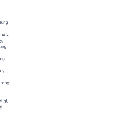
 dung
hu y,
y,
ung
ong
u y
trong
i gi,
ai