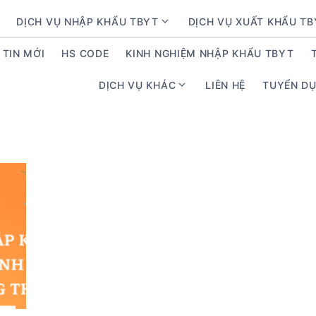
DỊCH VỤ NHẬP KHẨU TBYT
DỊCH VỤ XUẤT KHẨU T
S
h
TIN MỚI
HS CODE
KINH NGHIỆM NHẬP KHẨU TBYT
o
w
DỊCH VỤ KHÁC
LIÊN HỆ
TUYỂN D
S
s
h
u
o
b
w
m
s
e
u
n
b
u
m
f
e
o
n
r
u
D
f
ị
o
c
r