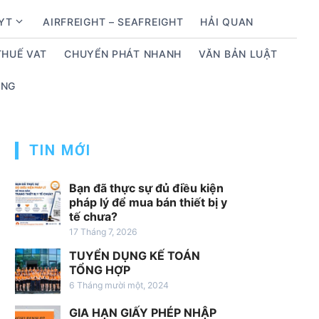
BYT
AIRFREIGHT – SEAFREIGHT
HẢI QUAN
S
h
THUẾ VAT
CHUYỂN PHÁT NHANH
VĂN BẢN LUẬT
o
w
ỤNG
s
u
b
m
TIN MỚI
e
n
Bạn đã thực sự đủ điều kiện
u
pháp lý để mua bán thiết bị y
tế chưa?
f
17 Tháng 7, 2026
o
r
TUYỂN DỤNG KẾ TOÁN
D
TỔNG HỢP
ị
6 Tháng mười một, 2024
c
GIA HẠN GIẤY PHÉP NHẬP