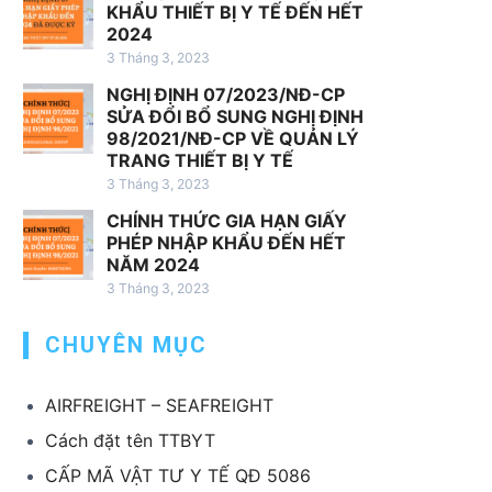
h
KHẨU THIẾT BỊ Y TẾ ĐẾN HẾT
v
2024
ụ
3 Tháng 3, 2023
x
NGHỊ ĐỊNH 07/2023/NĐ-CP
u
SỬA ĐỔI BỔ SUNG NGHỊ ĐỊNH
ấ
98/2021/NĐ-CP VỀ QUẢN LÝ
t
TRANG THIẾT BỊ Y TẾ
k
3 Tháng 3, 2023
h
CHÍNH THỨC GIA HẠN GIẤY
ẩ
PHÉP NHẬP KHẨU ĐẾN HẾT
u
NĂM 2024
T
3 Tháng 3, 2023
B
CHUYÊN MỤC
Y
T
AIRFREIGHT – SEAFREIGHT
Cách đặt tên TTBYT
CẤP MÃ VẬT TƯ Y TẾ QĐ 5086