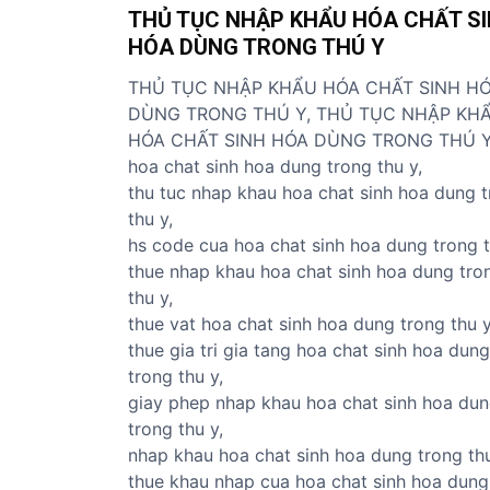
THỦ TỤC NHẬP KHẨU HÓA CHẤT S
ủ
HÓA DÙNG TRONG THÚ Y
t
ụ
THỦ TỤC NHẬP KHẨU HÓA CHẤT SINH H
c
DÙNG TRONG THÚ Y, THỦ TỤC NHẬP KH
c
HÓA CHẤT SINH HÓA DÙNG TRONG THÚ Y
á
hoa chat sinh hoa dung trong thu y,
c
thu tuc nhap khau hoa chat sinh hoa dung 
m
thu y,
ặ
hs code cua hoa chat sinh hoa dung trong t
t
thue nhap khau hoa chat sinh hoa dung tro
h
thu y,
à
thue vat hoa chat sinh hoa dung trong thu y
n
thue gia tri gia tang hoa chat sinh hoa dung
g
trong thu y,
giay phep nhap khau hoa chat sinh hoa du
trong thu y,
nhap khau hoa chat sinh hoa dung trong thu
thue khau nhap cua hoa chat sinh hoa dung