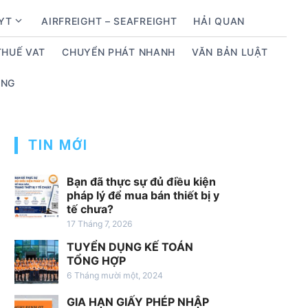
BYT
AIRFREIGHT – SEAFREIGHT
HẢI QUAN
S
h
THUẾ VAT
CHUYỂN PHÁT NHANH
VĂN BẢN LUẬT
o
w
ỤNG
s
u
b
m
TIN MỚI
e
n
Bạn đã thực sự đủ điều kiện
u
pháp lý để mua bán thiết bị y
tế chưa?
f
17 Tháng 7, 2026
o
r
TUYỂN DỤNG KẾ TOÁN
D
TỔNG HỢP
ị
6 Tháng mười một, 2024
c
GIA HẠN GIẤY PHÉP NHẬP