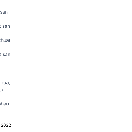
 san
t san
thuat
t san
khoa,
au
phau
 2022