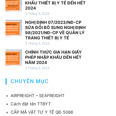
h
KHẨU THIẾT BỊ Y TẾ ĐẾN HẾT
v
2024
ụ
3 Tháng 3, 2023
x
NGHỊ ĐỊNH 07/2023/NĐ-CP
u
SỬA ĐỔI BỔ SUNG NGHỊ ĐỊNH
ấ
98/2021/NĐ-CP VỀ QUẢN LÝ
t
TRANG THIẾT BỊ Y TẾ
k
3 Tháng 3, 2023
h
CHÍNH THỨC GIA HẠN GIẤY
ẩ
PHÉP NHẬP KHẨU ĐẾN HẾT
u
NĂM 2024
T
3 Tháng 3, 2023
B
CHUYÊN MỤC
Y
T
AIRFREIGHT – SEAFREIGHT
Cách đặt tên TTBYT
CẤP MÃ VẬT TƯ Y TẾ QĐ 5086