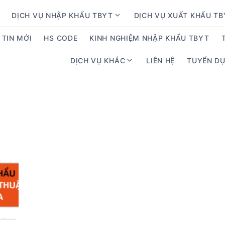
DỊCH VỤ NHẬP KHẨU TBYT
DỊCH VỤ XUẤT KHẨU T
S
h
TIN MỚI
HS CODE
KINH NGHIỆM NHẬP KHẨU TBYT
o
w
DỊCH VỤ KHÁC
LIÊN HỆ
TUYỂN D
S
s
h
u
o
b
w
m
s
e
u
n
b
u
m
f
e
o
n
r
u
D
f
ị
o
c
r