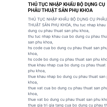
THỦ TỤC NHẬP KHẨU BỘ DỤNG CỤ
ủ
PHẪU THUẬT SẢN PHỤ KHOA
t
ụ
THỦ TỤC NHẬP KHẨU BỘ DỤNG CỤ PHẪ
c
THUẬT SẢN PHỤ KHOA, thu tuc nhap khau
c
dung cu phau thuat san phu khoa,
á
thu tuc nhap khau cua bo dung cu phau thu
c
san phu khoa,
m
hs code cua bo dung cu phau thuat san ph
ặ
khoa,
t
hs code bo dung cu phau thuat san phu kho
h
thue khau nhap cua bo dung cu phau thuat
à
phu khoa,
n
thue khau nhap bo dung cu phau thuat san
g
khoa,
thue vat cua bo dung cu phau thuat san ph
khoa,
thue vat bo dung cu phau thuat san phu kh
thue gia tri gia tang cua bo dung cu phau t