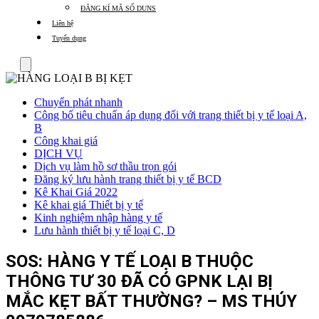
ĐĂNG KÍ MÃ SỐ DUNS
Liên hệ
Tuyển dụng
Menu
Chuyển phát nhanh
Công bố tiêu chuẩn áp dụng đối với trang thiết bị y tế loại A,
B
Công khai giá
DỊCH VỤ
Dịch vụ làm hồ sơ thầu trọn gói
Đăng ký lưu hành trang thiết bị y tế BCD
Kê Khai Giá 2022
Kê khai giá Thiết bị y tế
Kinh nghiệm nhập hàng y tế
Lưu hành thiết bị y tế loại C, D
SOS: HÀNG Y TẾ LOẠI B THUỘC
THÔNG TƯ 30 ĐÃ CÓ GPNK LẠI BỊ
MẮC KẸT BẤT THƯỜNG? – MS THÚY