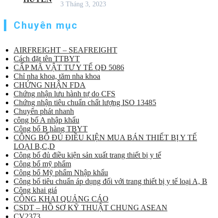
3 Tháng 3, 2023
Chuyên mục
AIRFREIGHT – SEAFREIGHT
Cách đặt tên TTBYT
CẤP MÃ VẬT TƯ Y TẾ QĐ 5086
Chỉ nha khoa, tăm nha khoa
CHỨNG NHẬN FDA
Chứng nhận lưu hành tự do CFS
Chứng nhận tiêu chuẩn chất lượng ISO 13485
Chuyển phát nhanh
công bố A nhập khẩu
Công bố B hàng TBYT
CÔNG BỐ ĐỦ ĐIỀU KIỆN MUA BÁN THIẾT BỊ Y TẾ
LOẠI B,C,D
Công bố đủ điều kiện sản xuất trang thiết bị y tế
Công bố mỹ phẩm
Công bố Mỹ phẩm Nhập khẩu
Công bố tiêu chuẩn áp dụng đối với trang thiết bị y tế loại A, B
Công khai giá
CÔNG KHAI QUẢNG CÁO
CSDT – HỒ SƠ KỸ THUẬT CHUNG ASEAN
CV2373