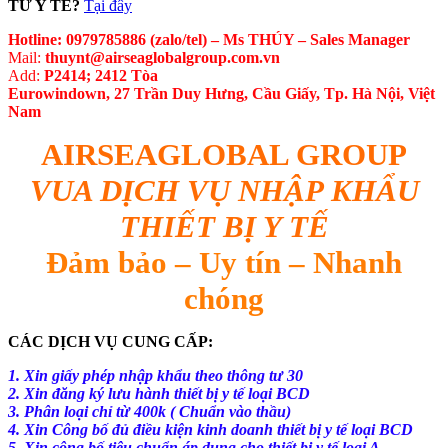
TƯ Y TẾ?
Tại đây
Hotline:
0979785886 (zalo/tel) – Ms THÚY – Sales Manager
Mail:
thuynt@airseaglobalgroup.com.vn
Add:
P2414; 2412 Tòa
Eurowindown, 27 Trần Duy Hưng, Cầu Giấy, Tp. Hà Nội, Việt
Nam
AIRSEAGLOBAL GROUP
VUA DỊCH VỤ NHẬP KHẨU
THIẾT BỊ Y TẾ
Đảm bảo – Uy tín – Nhanh
chóng
CÁC DỊCH VỤ CUNG CẤP:
1. Xin giấy phép nhập khẩu theo thông tư 30
2. Xin đăng ký lưu hành thiết bị y tế loại BCD
3. Phân loại chỉ từ 400k ( Chuẩn vào thầu)
4. Xin Công bố đủ điều kiện kinh doanh thiết bị y tế loại BCD
5. Xin công bố tiêu chuẩn áp dụng cho thiết bị y tế loại A