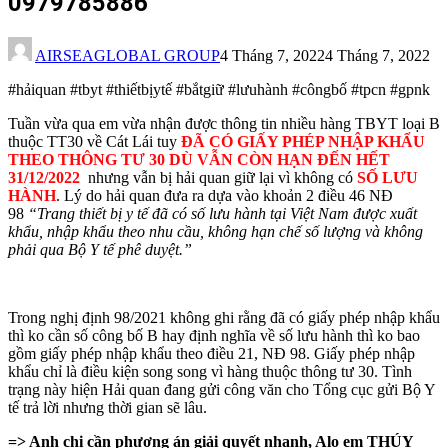
0979785886
AIRSEAGLOBAL GROUP
4 Tháng 7, 2022
4 Tháng 7, 2022
#hảiquan #tbyt #thiếtbịytế #bắtgiữ #lưuhành #côngbố #tpcn #gpnk
Tuần vừa qua em vừa nhận được thông tin nhiều hàng TBYT loại B
thuộc TT30 về Cát Lái tuy
ĐÃ CÓ GIẤY PHÉP NHẬP KHẨU
THEO THÔNG TƯ 30 DÙ VẪN CÒN HẠN ĐẾN HẾT
31/12/2022
nhưng vẫn bị hải quan giữ lại vì không có
SỐ LƯU
HÀNH
. Lý do hải quan đưa ra dựa vào khoản 2 điều 46 NĐ
98
“Trang thiết bị y tế đã có số lưu hành tại Việt Nam được xuất
khẩu, nhập khẩu theo nhu cầu, không hạn chế số lượng và không
phải qua Bộ Y tế phê duyệt.”
Trong nghị định 98/2021 không ghi rằng đã có giấy phép nhập khẩu
thì ko cần số công bố B hay định nghĩa về số lưu hành thì ko bao
gồm giấy phép nhập khẩu theo điều 21, NĐ 98. Giấy phép nhập
khẩu chỉ là điều kiện song song vì hàng thuộc thông tư 30. Tình
trạng này hiện Hải quan đang gửi công văn cho Tổng cục gửi Bộ Y
tế trả lời nhưng thời gian sẽ lâu.
=> Anh chị cần phương án giải quyết nhanh, Alo em THÚY