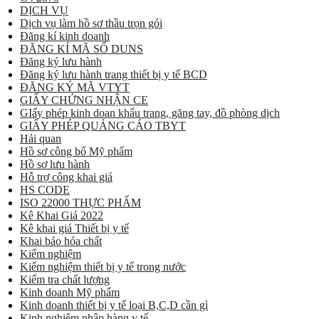
DỊCH VỤ
Dịch vụ làm hồ sơ thầu trọn gói
Đăng kí kinh doanh
ĐĂNG KÍ MÃ SỐ DUNS
Đăng ký lưu hành
Đăng ký lưu hành trang thiết bị y tế BCD
ĐĂNG KÝ MÃ VTYT
GIẤY CHỨNG NHẬN CE
GIấy phép kinh doan khẩu trang, găng tay, đồ phòng dịch
GIẤY PHÉP QUẢNG CÁO TBYT
Hải quan
Hồ sơ công bố Mỹ phẩm
Hồ sơ lưu hành
Hỗ trợ công khai giá
HS CODE
ISO 22000 THỰC PHẨM
Kê Khai Giá 2022
Kê khai giá Thiết bị y tế
Khai báo hóa chất
Kiểm nghiệm
Kiểm nghiệm thiết bị y tế trong nước
Kiểm tra chất lượng
Kinh doanh Mỹ phẩm
Kinh doanh thiết bị y tế loại B,C,D cần gì
Kinh nghiệm nhập hàng y tế