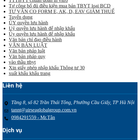
TTTBYT chuẩn đoán in vitro
Tự công bố đủ điều kiện mua bán TBYT loại BCD
TƯ VẤN CO FORM E, AK, D, EAV GIẢM THUẾ
Tuyển dụng
ỦY quyền lưu hành
Uỷ quyền lưu hành để nhập khẩu
Ủy quyền lưu hành để nhập khẩu
Văn bản chỉ đạo điều hành
VĂN BẢN LUẬT
Văn bản pháp luật
Văn bản pháp quy
vào thầu ttbyt
Xin giấy phép nhập khẩu Thông tư 30
xuất khẩu khẩu trang
Liên hệ
Tầng 8, số 82 Trần Thái Tông, Phường Cầu Giấy, TP Hà Nội
tannt@airseaglobalgroup.com.vn
0984291559 - Mr.Tân
Dịch vụ