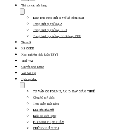
Thủ tục các mặt hàng
Show
submenu
Danh mục trang thiết bị y tế đã thông quan
for
Thủ
Trang thiết bị y tế loại A
tục
Trang thiết bị y tế loại BCD
các
Trang thiết bị y tế loại BCD thuộc TT30
mặt
hàng
Tin mới
HS CODE
Kinh nghiệm nhập khẩu TBYT
Thuế VAT
Chuyển phát nhanh
Văn bản luật
Dịch vụ khác
Show
submenu
TƯ VẤN CO FORM E, AK, D, EAV GIẢM THUẾ
for
Dịch
Công bố mỹ phẩm
vụ
Thực phẩm chức năng
khác
Khai báo hóa chất
Kiểm tra chất lượng
ISO 22000 THỰC PHẨM
CHỨNG NHẬN FDA