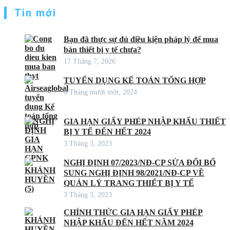
Tin mới
Bạn đã thực sự đủ điều kiện pháp lý để mua
bán thiết bị y tế chưa?
17 Tháng 7, 2026
TUYỂN DỤNG KẾ TOÁN TỔNG HỢP
6 Tháng mười một, 2024
GIA HẠN GIẤY PHÉP NHẬP KHẨU THIẾT
BỊ Y TẾ ĐẾN HẾT 2024
3 Tháng 3, 2023
NGHỊ ĐỊNH 07/2023/NĐ-CP SỬA ĐỔI BỔ
SUNG NGHỊ ĐỊNH 98/2021/NĐ-CP VỀ
QUẢN LÝ TRANG THIẾT BỊ Y TẾ
3 Tháng 3, 2023
CHÍNH THỨC GIA HẠN GIẤY PHÉP
NHẬP KHẨU ĐẾN HẾT NĂM 2024