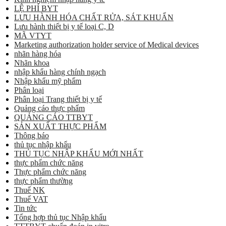
LỆ PHÍ BYT
LƯU HÀNH HÓA CHẤT RỬA, SÁT KHUẨN
Lưu hành thiết bị y tế loại C, D
MÃ VTYT
Marketing authorization holder service of Medical devices
nhãn hàng hóa
Nhãn khoa
nhập khẩu hàng chính ngạch
Nhập khẩu mỹ phẩm
Phân loại
Phân loại Trang thiết bị y tế
Quảng cáo thực phẩm
QUẢNG CÁO TTBYT
SẢN XUẤT THỰC PHẨM
Thông báo
thủ tục nhập khẩu
THỦ TỤC NHẬP KHẨU MỚI NHẤT
thực phẩm chức năng
Thực phẩm chức năng
thực phẩm thường
Thuế NK
Thuế VAT
Tin tức
Tổng hợp thủ tục Nhập khẩu