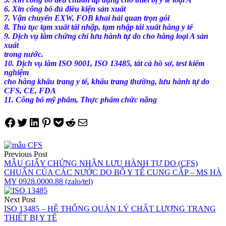
6. Xin công bố đủ điều kiện sản xuất
7. Vận chuyển EXW, FOB khai hải quan trọn gói
8. Thủ tục tạm xuất tái nhập, tạm nhập tái xuất hàng y tế
9. Dịch vụ làm chứng chỉ lưu hành tự do cho hàng loại A sản
xuất
trong
nước.
10. Dịch vụ làm ISO 9001, ISO 13485, tất cả hồ sơ, test kiểm
nghiệm
cho
hàng khẩu trang y tế, khẩu trang thường, lưu hành tự do
CFS, CE, FDA
11. Công bố mỹ phẩm, Thực phẩm chức năng
Share on Facebook
Tweet on Twitter
Share on LinkedIn
Pin on Pinterest
Save to pocket
Share on Reddit
Share via Email
Điều
Previous Post
hướng
MẪU GIẤY CHỨNG NHẬN LƯU HÀNH TỰ DO (CFS)
CHUẨN CỦA CÁC NƯỚC DO BỘ Y TẾ CUNG CẤP – MS HÀ
bài
MY 0928.0000.88 (zalo/tel)
viết
Next Post
ISO 13485 – HỆ THỐNG QUẢN LÝ CHẤT LƯỢNG TRANG
THIẾT BỊ Y TẾ