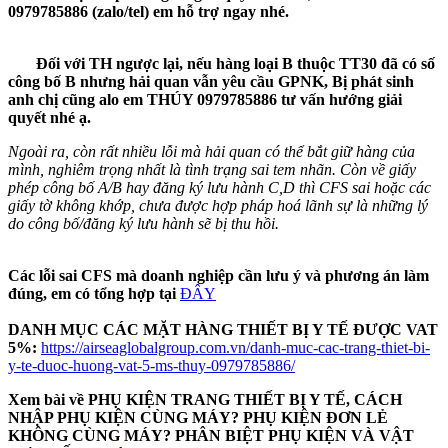
0979785886 (zalo/tel) em hỗ trợ ngay nhé.
Đối với TH ngược lại, nếu hàng loại B thuộc TT30 đã có số
công bố B nhưng hải quan vẫn yêu cầu GPNK, Bị phát sinh
anh chị cũng alo em THÚY 0979785886 tư vấn hướng giải
quyết nhé ạ.
Ngoài ra, còn rất nhiều lỗi mà hải quan có thể bắt giữ hàng của
mình, nghiêm trọng nhất là tình trạng sai tem nhãn. Còn về giấy
phép công bố A/B hay đăng ký lưu hành C,D thì CFS sai hoặc các
giấy tờ không khớp, chưa được hợp pháp hoá lãnh sự là những lý
do công bố/đăng ký lưu hành sẽ bị thu hồi.
Các lỗi sai CFS mà doanh nghiệp cần lưu ý và phương án làm
đúng, em có tổng hợp tại
ĐÂY
DANH MỤC CÁC MẶT HÀNG THIẾT BỊ Y TẾ ĐƯỢC VAT
5%:
https://airseaglobalgroup.com.vn/danh-muc-cac-trang-thiet-bi-
y-te-duoc-huong-vat-5-ms-thuy-0979785886/
Xem bài về PHỤ KIỆN TRANG THIẾT BỊ Y TẾ, CÁCH
NHẬP PHỤ KIỆN CÙNG MÁY? PHỤ KIỆN ĐƠN LẺ
KHÔNG CÙNG MÁY? PHÂN BIỆT PHỤ KIỆN VÀ VẬT