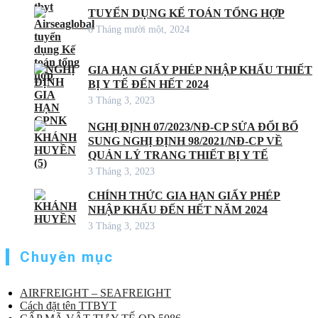
TUYỂN DỤNG KẾ TOÁN TỔNG HỢP
6 Tháng mười một, 2024
GIA HẠN GIẤY PHÉP NHẬP KHẨU THIẾT
BỊ Y TẾ ĐẾN HẾT 2024
3 Tháng 3, 2023
NGHỊ ĐỊNH 07/2023/NĐ-CP SỬA ĐỔI BỔ
SUNG NGHỊ ĐỊNH 98/2021/NĐ-CP VỀ
QUẢN LÝ TRANG THIẾT BỊ Y TẾ
3 Tháng 3, 2023
CHÍNH THỨC GIA HẠN GIẤY PHÉP
NHẬP KHẨU ĐẾN HẾT NĂM 2024
3 Tháng 3, 2023
Chuyên mục
AIRFREIGHT – SEAFREIGHT
Cách đặt tên TTBYT