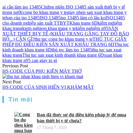
ai cần làm iso 13485
Chứng nhận ISO 13485 sản xuất thiết bị y tế
trong nước
cong bo khau trang y te
giay phep san xuat khau trang y
te
hạn của iso 13485
ISO 13485
iso 13485 làm có lâu ko
ISO13485
cho doanh nghiệp sản xuất TTBYT
Khau trang 6D
kiểm nghiệm
khau trang
kiem nghiem khau trang y te
kiểm nghiệm n95
SẢN
XUẤT THIẾT BỊ Y TẾ (KHẨU TRANG GĂNG TAY ĐỒ BẢO
HỘ...) CẦN GÌ?
thu tuc cong bo khau trang y te
THỦ TỤC GIẤY
PHÉP ĐỦ ĐIỀU KIỆN SẢN XUẤT KHẨU TRANG 6D
Thu tục
kinh doanh khau trang 6D
thủ tục làm iso 13485
thu tuc san xuat
khau trang
Thu tuc san xuat kinh doanh khau trang 6D
xuat khau
khau trang n95 can giay to gi
Điều
Previous Post
HS CODE CỦA PHỤ KIỆN MÁY THỞ
hướng
Next Post
bài
HS CODE CỦA SINH HIỂN VI KHÁM MẮT
viết
Tin mới
Bạn đã thực sự đủ điều kiện pháp lý để mua
bán thiết bị y tế chưa?
17 Tháng 7, 2026