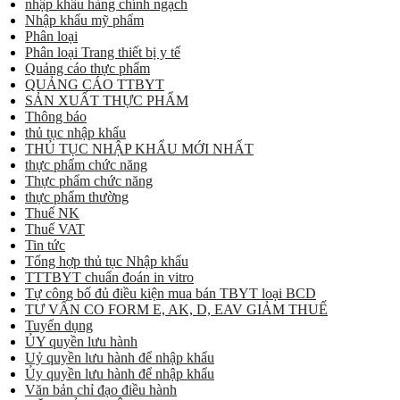
nhập khẩu hàng chính ngạch
Nhập khẩu mỹ phẩm
Phân loại
Phân loại Trang thiết bị y tế
Quảng cáo thực phẩm
QUẢNG CÁO TTBYT
SẢN XUẤT THỰC PHẨM
Thông báo
thủ tục nhập khẩu
THỦ TỤC NHẬP KHẨU MỚI NHẤT
thực phẩm chức năng
Thực phẩm chức năng
thực phẩm thường
Thuế NK
Thuế VAT
Tin tức
Tổng hợp thủ tục Nhập khẩu
TTTBYT chuẩn đoán in vitro
Tự công bố đủ điều kiện mua bán TBYT loại BCD
TƯ VẤN CO FORM E, AK, D, EAV GIẢM THUẾ
Tuyển dụng
ỦY quyền lưu hành
Uỷ quyền lưu hành để nhập khẩu
Ủy quyền lưu hành để nhập khẩu
Văn bản chỉ đạo điều hành