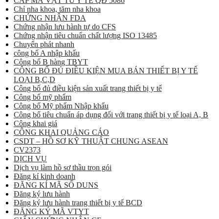
CẤP MÃ VẬT TƯ Y TẾ QĐ 5086
Chỉ nha khoa, tăm nha khoa
CHỨNG NHẬN FDA
Chứng nhận lưu hành tự do CFS
Chứng nhận tiêu chuẩn chất lượng ISO 13485
Chuyển phát nhanh
công bố A nhập khẩu
Công bố B hàng TBYT
CÔNG BỐ ĐỦ ĐIỀU KIỆN MUA BÁN THIẾT BỊ Y TẾ
LOẠI B,C,D
Công bố đủ điều kiện sản xuất trang thiết bị y tế
Công bố mỹ phẩm
Công bố Mỹ phẩm Nhập khẩu
Công bố tiêu chuẩn áp dụng đối với trang thiết bị y tế loại A, B
Công khai giá
CÔNG KHAI QUẢNG CÁO
CSDT – HỒ SƠ KỸ THUẬT CHUNG ASEAN
CV2373
DỊCH VỤ
Dịch vụ làm hồ sơ thầu trọn gói
Đăng kí kinh doanh
ĐĂNG KÍ MÃ SỐ DUNS
Đăng ký lưu hành
Đăng ký lưu hành trang thiết bị y tế BCD
ĐĂNG KÝ MÃ VTYT