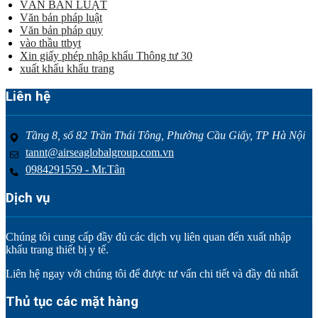
VĂN BẢN LUẬT
Văn bản pháp luật
Văn bản pháp quy
vào thầu ttbyt
Xin giấy phép nhập khẩu Thông tư 30
xuất khẩu khẩu trang
Liên hệ
Tầng 8, số 82 Trần Thái Tông, Phường Cầu Giấy, TP Hà Nội
tannt@airseaglobalgroup.com.vn
0984291559 - Mr.Tân
Dịch vụ
Chúng tôi cung cấp đầy đủ các dịch vụ liên quan đến xuất nhập
khẩu trang thiết bị y tế.
Liên hệ ngay với chúng tôi để được tư vấn chi tiết và đầy đủ nhất
Thủ tục các mặt hàng