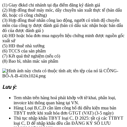
(1) Giay đkkd chi nhánh tại địa điểm đăng ký đánh giá
(2) Hợp đồng thuê máy móc, dây chuyền sản xuất thực tế (bản dấu
đỏ, hoặc có công chứng)
(3) Hợp đồng thuê nhân công lao động, người có trình độ chuyên
môn của công ty được đánh giá (bản có dấu xác nhận hoặc bản dấu
đỏ của được đánh giá )
(4) HĐ hoặc hóa đơn mua nguyên liệu chứng minh được nguồn gốc
xuất sứ
(5) HĐ thuê nhà xưởng
(6) TCCS của sản phẩm
(7) Kết quả thử nghiệm (nếu có)
(8) Bao bì, nhãn mác sản phẩm
Lưu ý:
Tem nhãn trên hàng hoá phải khớp với tờ khai, phân loại,
invoice khi thông quan hàng tại VN.
Hàng Loại B,C,D cần làm công bố đủ điều kiện mua bán
TBYT trước khi xuất hóa đơn GTGT (VAT) (3-5 ngày)
Thủ tục nhập khẩu TBYT loại C, D 2025: tất cả các TTBYT
loại C, D để nhập khẩu đều cần ĐĂNG KÝ SỐ LƯU