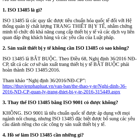
1. ISO 13485 là gì?
ISO 13485 là các quy tắc được tiêu chuẩn hóa quốc tế đối với Hệ
thống quản lý chất lượng TRANG THIẾT BỊ Y TẾ, nhằm chứng
minh tổ chức đủ khả năng cung cấp thiết bị y tế và các dịch vụ liên
quan đáp ứng khách hàng và các yêu cầu của Luật pháp.
2. Sản xuất thiết bị y tế không cần ISO 13485 có sao không?
ISO 13485 là BẮT BUỘC. Theo Điều 68, Nghị định 36/2016 NĐ-
CP, tất cả các cơ sở sản xuất trang thiết bị y tế BẮT BUỘC phải
hoàn thành ISO 13485:2016.
Tham khảo “Nghị định 36/2016/NĐ-CP”:
https://thuvienphapluat.vn/van-ban/the-thao-y-te/Nghi-dinh-36-
2016-ND-CP-quan-ly-trang-thiet-bi-y-te-2016-315449.aspx
3. Thay thế ISO 13485 bằng ISO 9001 có được không?
KHÔNG. ISO 9001 là tiêu chuẩn quốc tế được áp dụng với mọi
ngành nói chung, nhưng ISO 13485 đặc biệt được bổ sung các yêu
cầu dành riêng cho các công ty sản xuất thiết bị y tế.
4. Hồ sơ làm ISO 13485 cần những gì?