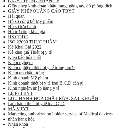
GIẤY CHỨNG NHẬN CE
GIấy phép kinh doan khẩu trang, găng tay, đồ phòng dịch
GIẤY PHÉP QUẢNG CÁO TBYT
Hải quan
Hồ sơ công bố Mỹ phẩm
Hồ sơ lưu hành
Hỗ trợ công khai giá
HS CODE
ISO 22000 THỰC PHẨM
Kê Khai Giá 2022
Kê khai giá Thiết bị y tế
Khai báo hóa chất
Kiểm nghiệm
Kiểm nghiệm thiết bị y tế trong nước
Kiểm tra chất lượng
Kinh doanh Mỹ phẩm
Kinh doanh thiết bị y tế loại B,C,D cần gì
Kinh nghiệm nhập hàng y tế
LỆ PHÍ BYT
LƯU HÀNH HÓA CHẤT RỬA, SÁT KHUẨN
Lưu hành thiết bị y tế loại C, D
MÃ VTYT
Marketing authorization holder service of Medical devices
nhãn hàng hóa
Nhãn khoa