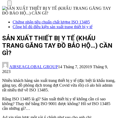
Menu
Chứng nhận tiêu chuẩn chất lượng ISO 13485
Công bố đủ điều kiện sản xuất trang thiết bị y tế
SẢN XUẤT THIẾT BỊ Y TẾ (KHẨU
TRANG GĂNG TAY ĐỒ BẢO HỘ…) CẦN
GÌ?
AIRSEAGLOBAL GROUP
14 Tháng 7, 2020
19 Tháng 9,
2023
Nhiều khách hàng sản xuất trang thiết bị y tế (đặc biệt là khẩu trang,
găng tay, đồ phòng dịch trong đợt Covid vừa rồi) có alo hỏi admin
rất nhiều thứ về ISO 13485.
Rằng ISO 13485 là gì? Sản xuất thiết bị y tế không cần có sao
không? Thay thế bằng ISO 9001 được không? Hồ sơ ISO 13485
cần những gì?…
Ad xin tóm lược một vài ý chính như sau cho anh chị: