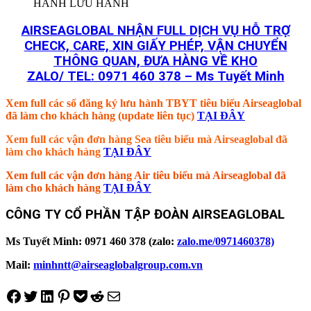
HÀNH LƯU HÀNH
AIRSEAGLOBAL NHẬN FULL DỊCH VỤ HỖ TRỢ
CHECK, CARE, XIN GIẤY PHÉP, VẬN CHUYỂN
THÔNG QUAN, ĐƯA HÀNG VỀ KHO
ZALO/ TEL: 0971 460 378 – Ms Tuyết Minh
Xem full các số đăng ký lưu hành TBYT tiêu biểu Airseaglobal
đã làm cho khách hàng (update liên tục)
TẠI ĐÂY
Xem full các vận đơn hàng Sea tiêu biểu mà Airseaglobal đã
làm cho khách hàng
TẠI ĐÂY
Xem full các vận đơn hàng Air tiêu biểu mà Airseaglobal đã
làm cho khách hàng
TẠI ĐÂY
CÔNG TY CỔ PHẦN TẬP ĐOÀN AIRSEAGLOBAL
Ms Tuyết Minh: 0971 460 378 (zalo:
zalo.me/0971460378)
Mail:
minhntt@airseaglobalgroup.com.vn
Share on Facebook
Tweet on Twitter
Share on LinkedIn
Pin on Pinterest
Save to pocket
Share on Reddit
Share via Email