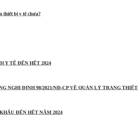
 thiết bị y tế chưa?
Ị Y TẾ ĐẾN HẾT 2024
UNG NGHỊ ĐỊNH 98/2021/NĐ-CP VỀ QUẢN LÝ TRANG THIẾT 
 KHẨU ĐẾN HẾT NĂM 2024