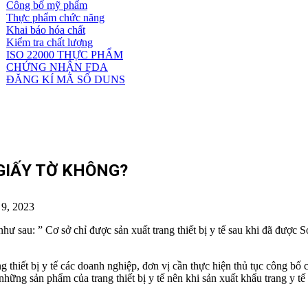
Công bố mỹ phẩm
Dịch
Thực phẩm chức năng
vụ
Khai báo hóa chất
khác
Kiểm tra chất lượng
ISO 22000 THỰC PHẨM
CHỨNG NHẬN FDA
ĐĂNG KÍ MÃ SỐ DUNS
GIẤY TỜ KHÔNG?
 9, 2023
ư sau: ” Cơ sở chỉ được sản xuất trang thiết bị y tế sau khi đã được S
thiết bị y tế các doanh nghiệp, đơn vị cần thực hiện thủ tục công bố cơ 
 những sản phẩm của trang thiết bị y tế nên khi sản xuất khẩu trang y tế