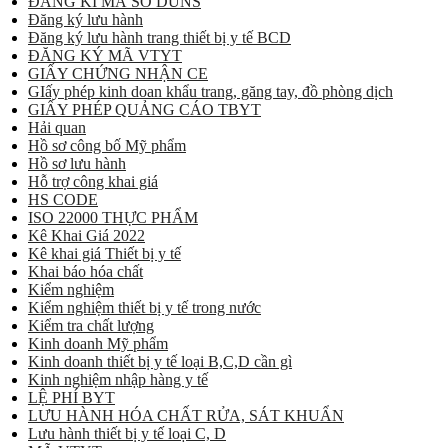
ĐĂNG KÍ MÃ SỐ DUNS
Đăng ký lưu hành
Đăng ký lưu hành trang thiết bị y tế BCD
ĐĂNG KÝ MÃ VTYT
GIẤY CHỨNG NHẬN CE
GIấy phép kinh doan khẩu trang, găng tay, đồ phòng dịch
GIẤY PHÉP QUẢNG CÁO TBYT
Hải quan
Hồ sơ công bố Mỹ phẩm
Hồ sơ lưu hành
Hỗ trợ công khai giá
HS CODE
ISO 22000 THỰC PHẨM
Kê Khai Giá 2022
Kê khai giá Thiết bị y tế
Khai báo hóa chất
Kiểm nghiệm
Kiểm nghiệm thiết bị y tế trong nước
Kiểm tra chất lượng
Kinh doanh Mỹ phẩm
Kinh doanh thiết bị y tế loại B,C,D cần gì
Kinh nghiệm nhập hàng y tế
LỆ PHÍ BYT
LƯU HÀNH HÓA CHẤT RỬA, SÁT KHUẨN
Lưu hành thiết bị y tế loại C, D