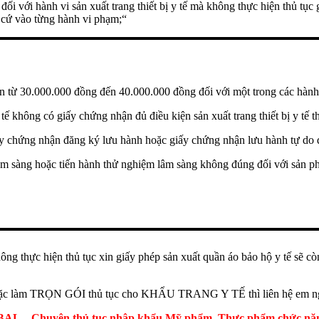
 với hành vi sản xuất trang thiết bị y tế mà không thực hiện thủ tục 
 cứ vào từng hành vi phạm;“
ền từ 30.000.000 đồng đến 40.000.000 đồng đối với một trong các hành
y tế không có giấy chứng nhận đủ điều kiện sản xuất trang thiết bị y tế 
giấy chứng nhận đăng ký lưu hành hoặc giấy chứng nhận lưu hành tự do đ
 lâm sàng hoặc tiến hành thử nghiệm lâm sàng không đúng đối với sản 
hông thực hiện thủ tục xin giấy phép sản xuất quần áo bảo hộ y tế sẽ c
) hoặc làm TRỌN GÓI thủ tục cho KHẨU TRANG Y TẾ thì liên hệ em ng
 – Chuyên thủ tục nhập khẩu Mỹ phẩm, Thực phẩm chức năng, 