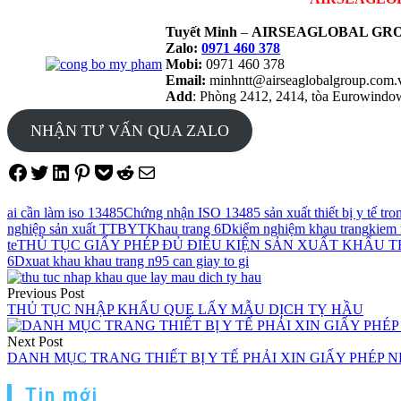
Tuyết Minh
–
AIRSEAGLOBAL GRO
Zalo:
0971 460 378
Mobi:
0971 460 378
Email:
minhntt@airseaglobalgroup.com
Add
: Phòng 2412, 2414, tòa Eurowind
NHẬN TƯ VẤN QUA ZALO
Share on Facebook
Tweet on Twitter
Share on LinkedIn
Pin on Pinterest
Save to pocket
Share on Reddit
Share via Email
ai cần làm iso 13485
Chứng nhận ISO 13485 sản xuất thiết bị y tế tro
nghiệp sản xuất TTBYT
Khau trang 6D
kiểm nghiệm khau trang
kiem 
te
THỦ TỤC GIẤY PHÉP ĐỦ ĐIỀU KIỆN SẢN XUẤT KHẨU 
6D
xuat khau khau trang n95 can giay to gi
Điều
Previous Post
hướng
THỦ TỤC NHẬP KHẨU QUE LẤY MẪU DỊCH TỴ HẦU
bài
Next Post
viết
DANH MỤC TRANG THIẾT BỊ Y TẾ PHẢI XIN GIẤY PHÉP 
Tin mới