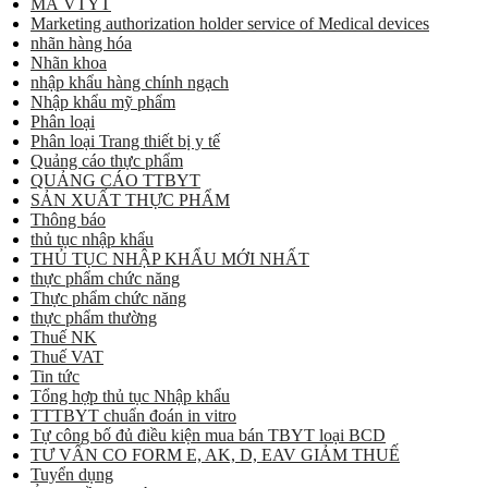
MÃ VTYT
Marketing authorization holder service of Medical devices
nhãn hàng hóa
Nhãn khoa
nhập khẩu hàng chính ngạch
Nhập khẩu mỹ phẩm
Phân loại
Phân loại Trang thiết bị y tế
Quảng cáo thực phẩm
QUẢNG CÁO TTBYT
SẢN XUẤT THỰC PHẨM
Thông báo
thủ tục nhập khẩu
THỦ TỤC NHẬP KHẨU MỚI NHẤT
thực phẩm chức năng
Thực phẩm chức năng
thực phẩm thường
Thuế NK
Thuế VAT
Tin tức
Tổng hợp thủ tục Nhập khẩu
TTTBYT chuẩn đoán in vitro
Tự công bố đủ điều kiện mua bán TBYT loại BCD
TƯ VẤN CO FORM E, AK, D, EAV GIẢM THUẾ
Tuyển dụng