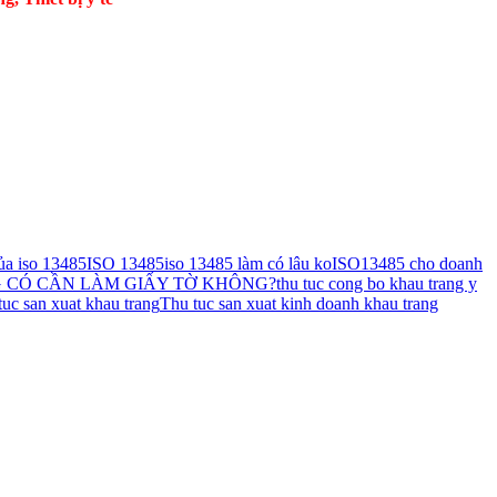
ủa iso 13485
ISO 13485
iso 13485 làm có lâu ko
ISO13485 cho doanh
 CÓ CẦN LÀM GIẤY TỜ KHÔNG?
thu tuc cong bo khau trang y
tuc san xuat khau trang
Thu tuc san xuat kinh doanh khau trang