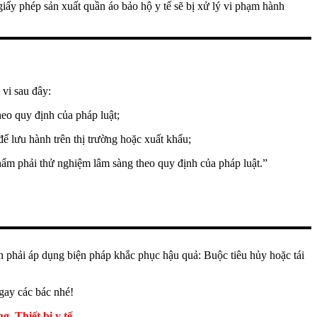
giấy phép sản xuất quần áo bảo hộ y tế sẽ bị xử lý vi phạm hành
 vi sau đây:
theo quy định của pháp luật;
ể lưu hành trên thị trường hoặc xuất khẩu;
phẩm phải thử nghiệm lâm sàng theo quy định của pháp luật.”
òn phải áp dụng biện pháp khắc phục hậu quả: Buộc tiêu hủy hoặc tái
ay các bác nhé!
Thiết bị y tế