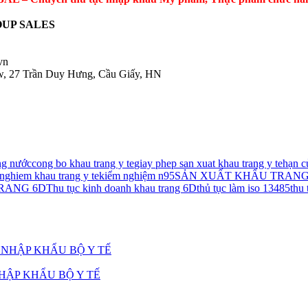
UP SALES
.vn
ow, 27 Trần Duy Hưng, Cầu Giấy, HN
ng nước
cong bo khau trang y te
giay phep san xuat khau trang y te
hạn c
nghiem khau trang y te
kiểm nghiệm n95
SẢN XUẤT KHẨU TRANG
TRANG 6D
Thu tục kinh doanh khau trang 6D
thủ tục làm iso 13485
thu 
NHẬP KHẨU BỘ Y TẾ