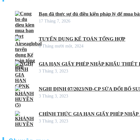
Bạn đã thực sự đủ điều kiện pháp lý để mua bán
17 Tháng 7, 2026
TUYỂN DỤNG KẾ TOÁN TỔNG HỢP
6 Tháng mười một, 2024
GIA HẠN GIẤY PHÉP NHẬP KHẨU THIẾT B
3 Tháng 3, 2023
NGHỊ ĐỊNH 07/2023/NĐ-CP SỬA ĐỔI BỔ S
3 Tháng 3, 2023
CHÍNH THỨC GIA HẠN GIẤY PHÉP NHẬP
3 Tháng 3, 2023