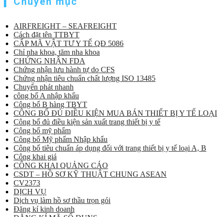
Chuyên mục
AIRFREIGHT – SEAFREIGHT
Cách đặt tên TTBYT
CẤP MÃ VẬT TƯ Y TẾ QĐ 5086
Chỉ nha khoa, tăm nha khoa
CHỨNG NHẬN FDA
Chứng nhận lưu hành tự do CFS
Chứng nhận tiêu chuẩn chất lượng ISO 13485
Chuyển phát nhanh
công bố A nhập khẩu
Công bố B hàng TBYT
CÔNG BỐ ĐỦ ĐIỀU KIỆN MUA BÁN THIẾT BỊ Y TẾ LOẠI
Công bố đủ điều kiện sản xuất trang thiết bị y tế
Công bố mỹ phẩm
Công bố Mỹ phẩm Nhập khẩu
Công bố tiêu chuẩn áp dụng đối với trang thiết bị y tế loại A, B
Công khai giá
CÔNG KHAI QUẢNG CÁO
CSDT – HỒ SƠ KỸ THUẬT CHUNG ASEAN
CV2373
DỊCH VỤ
Dịch vụ làm hồ sơ thầu trọn gói
Đăng kí kinh doanh