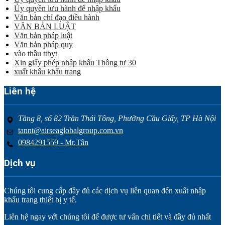
Ủy quyền lưu hành để nhập khẩu
Văn bản chỉ đạo điều hành
VĂN BẢN LUẬT
Văn bản pháp luật
Văn bản pháp quy
vào thầu ttbyt
Xin giấy phép nhập khẩu Thông tư 30
xuất khẩu khẩu trang
Liên hệ
Tầng 8, số 82 Trần Thái Tông, Phường Cầu Giấy, TP Hà Nội
tannt@airseaglobalgroup.com.vn
0984291559 - Mr.Tân
Dịch vụ
Chúng tôi cung cấp đầy đủ các dịch vụ liên quan đến xuất nhập
khẩu trang thiết bị y tế.
Liên hệ ngay với chúng tôi để được tư vấn chi tiết và đầy đủ nhất