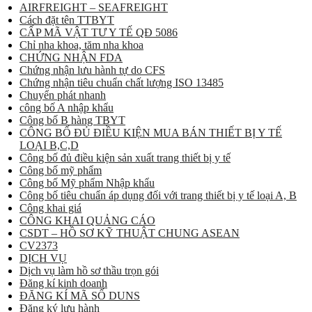
AIRFREIGHT – SEAFREIGHT
Cách đặt tên TTBYT
CẤP MÃ VẬT TƯ Y TẾ QĐ 5086
Chỉ nha khoa, tăm nha khoa
CHỨNG NHẬN FDA
Chứng nhận lưu hành tự do CFS
Chứng nhận tiêu chuẩn chất lượng ISO 13485
Chuyển phát nhanh
công bố A nhập khẩu
Công bố B hàng TBYT
CÔNG BỐ ĐỦ ĐIỀU KIỆN MUA BÁN THIẾT BỊ Y TẾ
LOẠI B,C,D
Công bố đủ điều kiện sản xuất trang thiết bị y tế
Công bố mỹ phẩm
Công bố Mỹ phẩm Nhập khẩu
Công bố tiêu chuẩn áp dụng đối với trang thiết bị y tế loại A, B
Công khai giá
CÔNG KHAI QUẢNG CÁO
CSDT – HỒ SƠ KỸ THUẬT CHUNG ASEAN
CV2373
DỊCH VỤ
Dịch vụ làm hồ sơ thầu trọn gói
Đăng kí kinh doanh
ĐĂNG KÍ MÃ SỐ DUNS
Đăng ký lưu hành