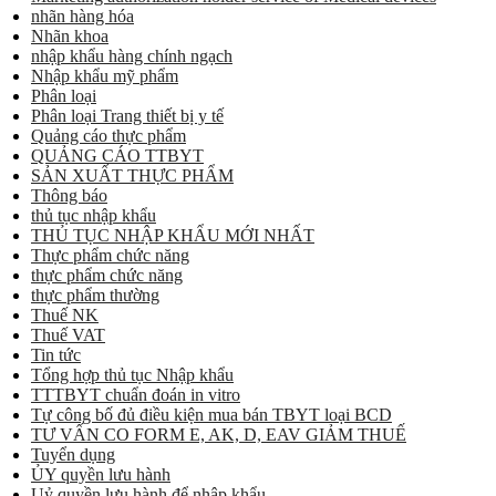
nhãn hàng hóa
Nhãn khoa
nhập khẩu hàng chính ngạch
Nhập khẩu mỹ phẩm
Phân loại
Phân loại Trang thiết bị y tế
Quảng cáo thực phẩm
QUẢNG CÁO TTBYT
SẢN XUẤT THỰC PHẨM
Thông báo
thủ tục nhập khẩu
THỦ TỤC NHẬP KHẨU MỚI NHẤT
Thực phẩm chức năng
thực phẩm chức năng
thực phẩm thường
Thuế NK
Thuế VAT
Tin tức
Tổng hợp thủ tục Nhập khẩu
TTTBYT chuẩn đoán in vitro
Tự công bố đủ điều kiện mua bán TBYT loại BCD
TƯ VẤN CO FORM E, AK, D, EAV GIẢM THUẾ
Tuyển dụng
ỦY quyền lưu hành
Uỷ quyền lưu hành để nhập khẩu