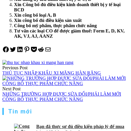
Xin Công bố đủ điều kiện kinh doanh thiết bị y tế loại
BCD
Xin công bố loại A, B
Xin công bố đủ điều kiện sản xuất
Công bố mỹ phẩm, thực phẩm chức năng
Tư vấn các loại CO để được giảm thuế: Form E, D, KV,
AK, VJ, AJ, AANZ
Share on Facebook
Tweet on Twitter
Share on LinkedIn
Pin on Pinterest
Save to pocket
Share on Reddit
Share via Email
Điều
Previous Post
hướng
THỦ TỤC NHẬP KHẨU XI MĂNG HÀN RĂNG
bài
viết
Next Post
NHỮNG TRƯỜNG HỢP ĐƯỢC SỬA ĐỔI/PHẢI LÀM MỚI
CÔNG BỐ THỰC PHẨM CHỨC NĂNG
Tin mới
Bạn đã thực sự đủ điều kiện pháp lý để mua