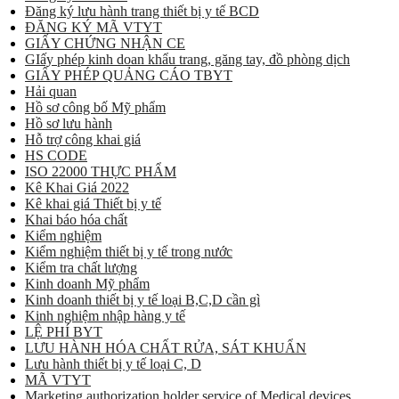
Đăng ký lưu hành trang thiết bị y tế BCD
ĐĂNG KÝ MÃ VTYT
GIẤY CHỨNG NHẬN CE
GIấy phép kinh doan khẩu trang, găng tay, đồ phòng dịch
GIẤY PHÉP QUẢNG CÁO TBYT
Hải quan
Hồ sơ công bố Mỹ phẩm
Hồ sơ lưu hành
Hỗ trợ công khai giá
HS CODE
ISO 22000 THỰC PHẨM
Kê Khai Giá 2022
Kê khai giá Thiết bị y tế
Khai báo hóa chất
Kiểm nghiệm
Kiểm nghiệm thiết bị y tế trong nước
Kiểm tra chất lượng
Kinh doanh Mỹ phẩm
Kinh doanh thiết bị y tế loại B,C,D cần gì
Kinh nghiệm nhập hàng y tế
LỆ PHÍ BYT
LƯU HÀNH HÓA CHẤT RỬA, SÁT KHUẨN
Lưu hành thiết bị y tế loại C, D
MÃ VTYT
Marketing authorization holder service of Medical devices