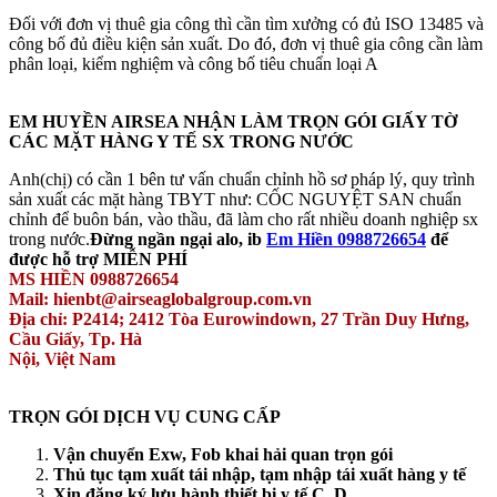
Đối với đơn vị thuê gia công thì cần tìm xưởng có đủ ISO 13485 và
công bố đủ điều kiện sản xuất. Do đó, đơn vị thuê gia công cần làm
phân loại, kiểm nghiệm và công bố tiêu chuẩn loại A
EM HUYỀN AIRSEA NHẬN LÀM TRỌN GÓI GIẤY TỜ
CÁC MẶT HÀNG Y TẾ SX TRONG NƯỚC
Anh(chị) có cần 1 bên tư vấn chuẩn chỉnh hồ sơ pháp lý, quy trình
sản xuất các mặt hàng TBYT như: CỐC NGUYỆT SAN chuẩn
chỉnh để buôn bán, vào thầu, đã làm cho rất nhiều doanh nghiệp sx
trong nước.
Đừng ngần ngại alo, ib
Em Hiền 0988726654
để
được hỗ trợ MIỄN PHÍ
MS HIỀN 0988726654
Mail: hienbt@airseaglobalgroup.com.vn
Địa chỉ: P2414; 2412 Tòa Eurowindown, 27 Trần Duy Hưng,
Cầu Giấy, Tp. Hà
Nội, Việt Nam
TRỌN GÓI DỊCH VỤ CUNG CẤP
Vận chuyển Exw, Fob khai hải quan trọn gói
Thủ tục tạm xuất tái nhập, tạm nhập tái xuất hàng y tế
Xin đăng ký lưu hành thiết bị y tế C, D