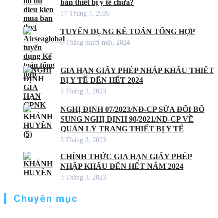
bán thiết bị y tế chưa?
17 Tháng 7, 2026
TUYỂN DỤNG KẾ TOÁN TỔNG HỢP
6 Tháng mười một, 2024
GIA HẠN GIẤY PHÉP NHẬP KHẨU THIẾT
BỊ Y TẾ ĐẾN HẾT 2024
3 Tháng 3, 2023
NGHỊ ĐỊNH 07/2023/NĐ-CP SỬA ĐỔI BỔ
SUNG NGHỊ ĐỊNH 98/2021/NĐ-CP VỀ
QUẢN LÝ TRANG THIẾT BỊ Y TẾ
3 Tháng 3, 2023
CHÍNH THỨC GIA HẠN GIẤY PHÉP
NHẬP KHẨU ĐẾN HẾT NĂM 2024
3 Tháng 3, 2023
Chuyên mục