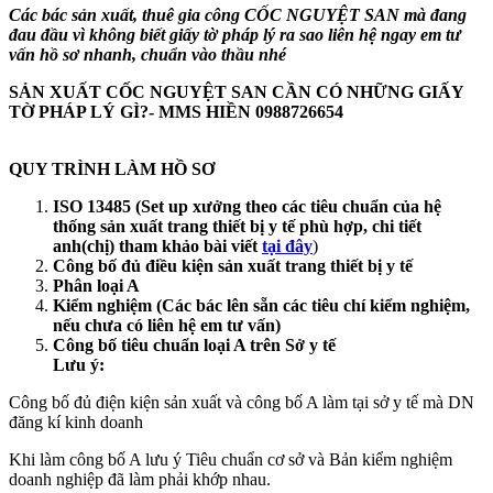
Các bác sản xuất, thuê gia công CỐC NGUYỆT SAN
mà đang
đau đầu vì không biết giấy tờ pháp lý ra sao liên hệ ngay em tư
vấn hồ sơ nhanh, chuẩn vào thầu nhé
SẢN XUẤT CỐC NGUYỆT SAN
CẦN CÓ NHỮNG GIẤY
TỜ PHÁP LÝ GÌ?- MMS HIỀN 0988726654
QUY TRÌNH LÀM HỒ SƠ
ISO 13485 (Set up xưởng theo các tiêu chuẩn của hệ
thống sản xuất trang thiết bị y tế phù hợp, chi tiết
anh(chị) tham khảo bài viết
tại đây
)
Công bố đủ điều kiện sản xuất trang thiết bị y tế
Phân loại A
Kiểm nghiệm (Các bác lên sẵn các tiêu chí kiểm nghiệm,
nếu chưa có liên hệ em tư vấn)
Công bố tiêu chuẩn loại A trên Sở y tế
Lưu ý:
Công bố đủ điện kiện sản xuất và công bố A làm tại sở y tế mà DN
đăng kí kinh doanh
Khi làm công bố A lưu ý Tiêu chuẩn cơ sở và Bản kiểm nghiệm
doanh nghiệp đã làm phải khớp nhau.