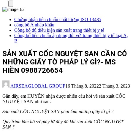
Menu
Chứng nhận tiêu chuẩn chất lượng ISO 13485
công bố A nhập khẩu
Công bố đủ điều kiện sản xuất trang thiết bị y tế
Công bố tiêu chuẩn áp dụng đối với trang thiết bị y tế loại A,
B
SẢN XUẤT CỐC NGUYỆT SAN CẦN CÓ
NHỮNG GIẤY TỜ PHÁP LÝ GÌ?- MS
HIỀN 0988726654
AIRSEAGLOBAL GROUP
16 Tháng 8, 2022
2 Tháng 3, 2023
Gần đây, em HUYỀN nhận được nhiều câu hỏi về sản xuất CỐC
NGUYỆT SAN như sau:
Sản xuất CỐC NGUYỆT SAN phải làm những giấy tờ gì ?
Quy trình làm hồ sơ giấy tờ đầy đủ khi sản xuất CỐC NGUYỆT
SAN ?