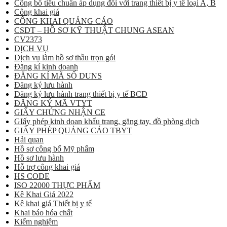
Công bố tiêu chuẩn áp dụng đối với trang thiết bị y tế loại A, B
Công khai giá
CÔNG KHAI QUẢNG CÁO
CSDT – HỒ SƠ KỸ THUẬT CHUNG ASEAN
CV2373
DỊCH VỤ
Dịch vụ làm hồ sơ thầu trọn gói
Đăng kí kinh doanh
ĐĂNG KÍ MÃ SỐ DUNS
Đăng ký lưu hành
Đăng ký lưu hành trang thiết bị y tế BCD
ĐĂNG KÝ MÃ VTYT
GIẤY CHỨNG NHẬN CE
GIấy phép kinh doan khẩu trang, găng tay, đồ phòng dịch
GIẤY PHÉP QUẢNG CÁO TBYT
Hải quan
Hồ sơ công bố Mỹ phẩm
Hồ sơ lưu hành
Hỗ trợ công khai giá
HS CODE
ISO 22000 THỰC PHẨM
Kê Khai Giá 2022
Kê khai giá Thiết bị y tế
Khai báo hóa chất
Kiểm nghiệm