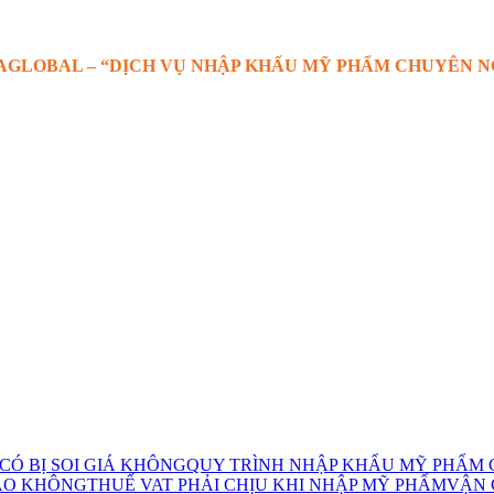
AGLOBAL – “DỊCH VỤ NHẬP KHẨU MỸ PHẨM CHUYÊN N
Ó BỊ SOI GIÁ KHÔNG
QUY TRÌNH NHẬP KHẨU MỸ PHẨM 
AO KHÔNG
THUẾ VAT PHẢI CHỊU KHI NHẬP MỸ PHẨM
VẬN 