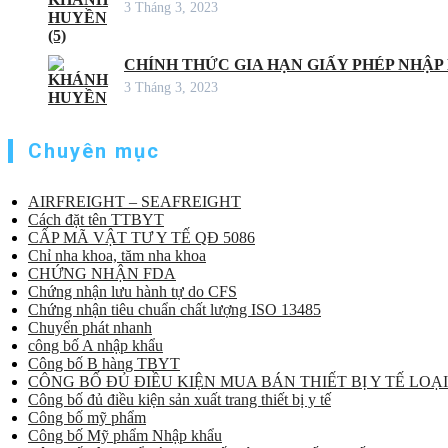
3 Tháng 3, 2023
CHÍNH THỨC GIA HẠN GIẤY PHÉP NHẬP
3 Tháng 3, 2023
Chuyên mục
AIRFREIGHT – SEAFREIGHT
Cách đặt tên TTBYT
CẤP MÃ VẬT TƯ Y TẾ QĐ 5086
Chỉ nha khoa, tăm nha khoa
CHỨNG NHẬN FDA
Chứng nhận lưu hành tự do CFS
Chứng nhận tiêu chuẩn chất lượng ISO 13485
Chuyển phát nhanh
công bố A nhập khẩu
Công bố B hàng TBYT
CÔNG BỐ ĐỦ ĐIỀU KIỆN MUA BÁN THIẾT BỊ Y TẾ LOẠI
Công bố đủ điều kiện sản xuất trang thiết bị y tế
Công bố mỹ phẩm
Công bố Mỹ phẩm Nhập khẩu