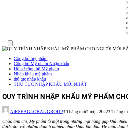
Menu
Công bố mỹ phẩm
Công bố Mỹ phẩm Nhập khẩu
Hồ sơ công bố Mỹ phẩm
Nhập khẩu mỹ phẩm
thủ tục nhập khẩu
THỦ TỤC NHẬP KHẨU MỚI NHẤT
QUY TRÌNH NHẬP KHẨU MỸ PHẨM CHO 
AIRSEAGLOBAL GROUP
3 Tháng mười một, 2022
3 Tháng m
Chào anh chị, Mỹ phẩm là một trong những mặt hàng gặp khá nhiều rắ
được đối với những doanh nghiệp nhập khẩu lần đầu. Để giúp doanh 