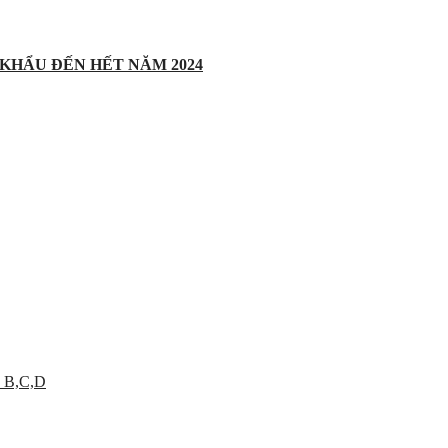
 KHẨU ĐẾN HẾT NĂM 2024
 B,C,D