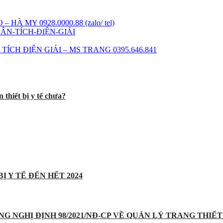
 MY 0928.0000.88 (zalo/ tel)
H ĐIỆN GIẢI – MS TRANG 0395.646.841
 thiết bị y tế chưa?
Ị Y TẾ ĐẾN HẾT 2024
UNG NGHỊ ĐỊNH 98/2021/NĐ-CP VỀ QUẢN LÝ TRANG THIẾT 