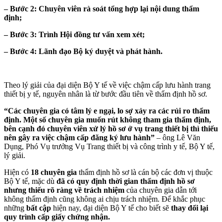
– Bước 2: Chuyên viên rà soát tổng hợp lại nội dung thẩm
định;
–
Bước 3: Trình Hội đồng tư vấn xem xét;
– Bước 4: Lãnh đạo Bộ ký duyệt và phát hành.
Theo lý giải của đại diện Bộ Y tế về việc chậm cấp lưu hành trang
thiết bị y tế, nguyên nhân là từ bước đầu tiên về thẩm định hồ sơ.
“Các chuyên gia có tâm lý e ngại, lo sợ xảy ra các rủi ro thẩm
định. Một số chuyên gia muốn rút không tham gia thẩm định,
bên cạnh đó chuyên viên xử lý hồ sơ ở vụ trang thiết bị thì thiếu
nên gây ra việc chậm cấp đăng ký lưu hành”
– ông Lê Văn
Dụng, Phó Vụ trưởng Vụ Trang thiết bị và công trình y tế, Bộ Y tế,
lý giải.
Hiện có
18 chuyên gia
thẩm định hồ sơ là cán bộ các đơn vị thuộc
Bộ Y tế, mặc dù
đã có quy định thời gian thẩm định hồ sơ
nhưng thiếu rõ ràng về trách nhiệm
của chuyên gia dẫn tới
không thẩm định cũng không ai chịu trách nhiệm. Để khắc phục
những
bất cập
hiện nay, đại diện Bộ Y tế cho biết sẽ
thay đổi lại
quy trình cấp giấy chứng nhận.