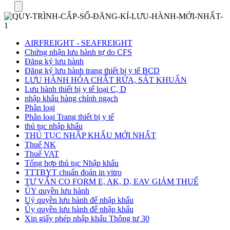
Menu
AIRFREIGHT - SEAFREIGHT
Chứng nhận lưu hành tự do CFS
Đăng ký lưu hành
Đăng ký lưu hành trang thiết bị y tế BCD
LƯU HÀNH HÓA CHẤT RỬA, SÁT KHUẨN
Lưu hành thiết bị y tế loại C, D
nhập khẩu hàng chính ngạch
Phân loại
Phân loại Trang thiết bị y tế
thủ tục nhập khẩu
THỦ TỤC NHẬP KHẨU MỚI NHẤT
Thuế NK
Thuế VAT
Tổng hợp thủ tục Nhập khẩu
TTTBYT chuẩn đoán in vitro
TƯ VẤN CO FORM E, AK, D, EAV GIẢM THUẾ
ỦY quyền lưu hành
Uỷ quyền lưu hành để nhập khẩu
Ủy quyền lưu hành để nhập khẩu
Xin giấy phép nhập khẩu Thông tư 30