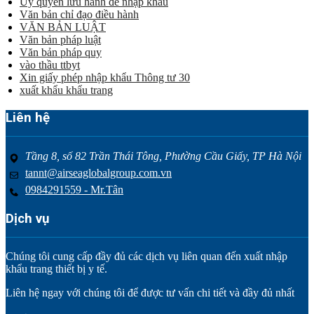
Uỷ quyền lưu hành để nhập khẩu
Văn bản chỉ đạo điều hành
VĂN BẢN LUẬT
Văn bản pháp luật
Văn bản pháp quy
vào thầu ttbyt
Xin giấy phép nhập khẩu Thông tư 30
xuất khẩu khẩu trang
Liên hệ
Tầng 8, số 82 Trần Thái Tông, Phường Cầu Giấy, TP Hà Nội
tannt@airseaglobalgroup.com.vn
0984291559 - Mr.Tân
Dịch vụ
Chúng tôi cung cấp đầy đủ các dịch vụ liên quan đến xuất nhập
khẩu trang thiết bị y tế.
Liên hệ ngay với chúng tôi để được tư vấn chi tiết và đầy đủ nhất