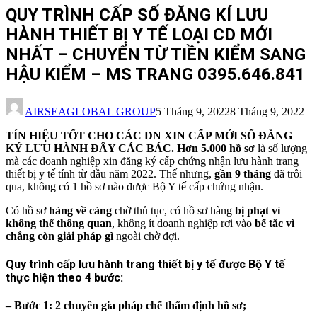
QUY TRÌNH CẤP SỐ ĐĂNG KÍ LƯU
HÀNH THIẾT BỊ Y TẾ LOẠI CD MỚI
NHẤT – CHUYỂN TỪ TIỀN KIỂM SANG
HẬU KIỂM – MS TRANG 0395.646.841
AIRSEAGLOBAL GROUP
5 Tháng 9, 2022
8 Tháng 9, 2022
TÍN HIỆU TỐT CHO CÁC DN XIN CẤP MỚI SỐ ĐĂNG
KÝ LƯU HÀNH ĐÂY CÁC BÁC. Hơn 5.000 hồ sơ
là số lượng
mà các doanh nghiệp xin đăng ký cấp chứng nhận lưu hành trang
thiết bị y tế tính từ đầu năm 2022. Thế nhưng,
gần 9 tháng
đã trôi
qua, không có 1 hồ sơ nào được Bộ Y tế cấp chứng nhận.
Có hồ sơ
hàng về cảng
chờ thủ tục, có hồ sơ hàng
bị phạt vì
không thể thông quan
, không ít doanh nghiệp rơi vào
bế tắc vì
chẳng còn giải pháp
gì
ngoài chờ đợi.
Quy trình cấp lưu hành trang thiết bị y tế được Bộ Y tế
thực hiện theo 4 bước
:
– Bước 1: 2 chuyên gia pháp chế thẩm định hồ sơ;