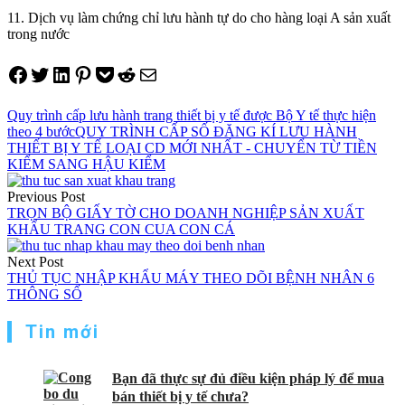
11. Dịch vụ làm chứng chỉ lưu hành tự do cho hàng loại A sản xuất
trong nước
Share on Facebook
Tweet on Twitter
Share on LinkedIn
Pin on Pinterest
Save to pocket
Share on Reddit
Share via Email
Quy trình cấp lưu hành trang thiết bị y tế được Bộ Y tế thực hiện
theo 4 bước
QUY TRÌNH CẤP SỐ ĐĂNG KÍ LƯU HÀNH
THIẾT BỊ Y TẾ LOẠI CD MỚI NHẤT - CHUYỂN TỪ TIỀN
KIỂM SANG HẬU KIỂM
Điều
Previous Post
hướng
TRỌN BỘ GIẤY TỜ CHO DOANH NGHIỆP SẢN XUẤT
KHẨU TRANG CON CUA CON CÁ
bài
viết
Next Post
THỦ TỤC NHẬP KHẨU MÁY THEO DÕI BỆNH NHÂN 6
THÔNG SỐ
Tin mới
Bạn đã thực sự đủ điều kiện pháp lý để mua
bán thiết bị y tế chưa?