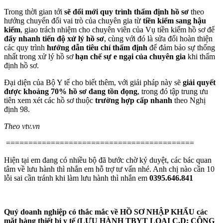
Trong thời gian tới
sẽ đổi mới quy trình thẩm định hồ sơ
theo
hướng chuyển đổi vai trò của chuyên gia từ
tiền kiểm sang hậu
kiểm
, giao trách nhiệm cho chuyên viên của Vụ tiền kiểm hồ sơ để
đẩy nhanh tiến độ xử lý hồ sơ
, cùng với đó là sửa đổi hoàn thiện
các quy trình
hướng dẫn tiêu chí thẩm định
để đảm bảo sự thống
nhất trong xử lý hồ sơ
hạn chế sự e ngại của chuyên gia
khi thẩm
định hồ sơ.
Đại diện của Bộ Y tế cho biết thêm, với giải pháp này sẽ
giải quyết
được khoảng 70% hồ sơ đang tồn đọng
, trong đó tập trung ưu
tiên xem xét các hồ sơ thuộc
trường hợp cấp nhanh
theo Nghị
định 98.
Theo vtv.vn
==========================================
Hiện tại em đang có nhiều bộ đã bước chờ ký duyệt, các bác quan
tâm về lưu hành thì nhắn em hỗ trợ tư vấn nhé. Anh chị nào cần 10
lỗi sai cần tránh khi làm lưu hành thì nhắn em
0395.646.841
Quý doanh nghiệp có thắc mắc về HỒ SƠ NHẬP KHẨU các
mặt hàng thiết bị y tế (LƯU HÀNH TBYT LOẠI C,D; CÔNG