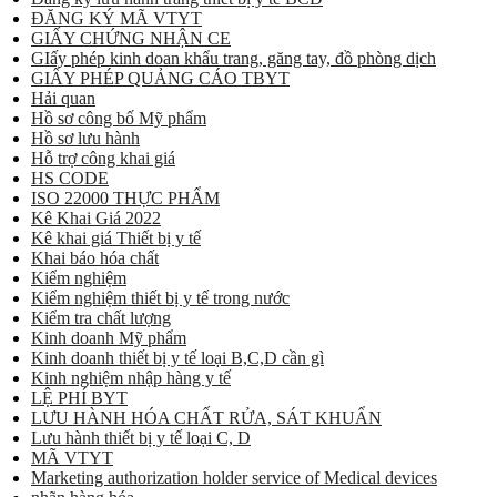
ĐĂNG KÝ MÃ VTYT
GIẤY CHỨNG NHẬN CE
GIấy phép kinh doan khẩu trang, găng tay, đồ phòng dịch
GIẤY PHÉP QUẢNG CÁO TBYT
Hải quan
Hồ sơ công bố Mỹ phẩm
Hồ sơ lưu hành
Hỗ trợ công khai giá
HS CODE
ISO 22000 THỰC PHẨM
Kê Khai Giá 2022
Kê khai giá Thiết bị y tế
Khai báo hóa chất
Kiểm nghiệm
Kiểm nghiệm thiết bị y tế trong nước
Kiểm tra chất lượng
Kinh doanh Mỹ phẩm
Kinh doanh thiết bị y tế loại B,C,D cần gì
Kinh nghiệm nhập hàng y tế
LỆ PHÍ BYT
LƯU HÀNH HÓA CHẤT RỬA, SÁT KHUẨN
Lưu hành thiết bị y tế loại C, D
MÃ VTYT
Marketing authorization holder service of Medical devices