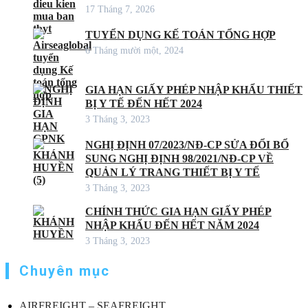
17 Tháng 7, 2026
TUYỂN DỤNG KẾ TOÁN TỔNG HỢP
6 Tháng mười một, 2024
GIA HẠN GIẤY PHÉP NHẬP KHẨU THIẾT
BỊ Y TẾ ĐẾN HẾT 2024
3 Tháng 3, 2023
NGHỊ ĐỊNH 07/2023/NĐ-CP SỬA ĐỔI BỔ
SUNG NGHỊ ĐỊNH 98/2021/NĐ-CP VỀ
QUẢN LÝ TRANG THIẾT BỊ Y TẾ
3 Tháng 3, 2023
CHÍNH THỨC GIA HẠN GIẤY PHÉP
NHẬP KHẨU ĐẾN HẾT NĂM 2024
3 Tháng 3, 2023
Chuyên mục
AIRFREIGHT – SEAFREIGHT