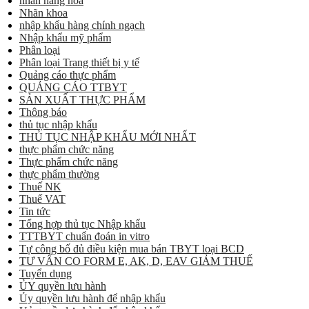
nhãn hàng hóa
Nhãn khoa
nhập khẩu hàng chính ngạch
Nhập khẩu mỹ phẩm
Phân loại
Phân loại Trang thiết bị y tế
Quảng cáo thực phẩm
QUẢNG CÁO TTBYT
SẢN XUẤT THỰC PHẨM
Thông báo
thủ tục nhập khẩu
THỦ TỤC NHẬP KHẨU MỚI NHẤT
thực phẩm chức năng
Thực phẩm chức năng
thực phẩm thường
Thuế NK
Thuế VAT
Tin tức
Tổng hợp thủ tục Nhập khẩu
TTTBYT chuẩn đoán in vitro
Tự công bố đủ điều kiện mua bán TBYT loại BCD
TƯ VẤN CO FORM E, AK, D, EAV GIẢM THUẾ
Tuyển dụng
ỦY quyền lưu hành
Ủy quyền lưu hành để nhập khẩu