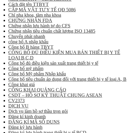
Cách đặt tên TTBYT
CẤP MÃ VẬT TƯ Y TẾ QĐ 5086
Chỉ nha khoa, tăm nha khoa
CHỨNG NHẬN FDA
Chứng nhận lưu hành tự do CFS
Chứng nhận tiêu chuẩn chất lượng ISO 13485
Chuyển phát nhanh
công bố A nhập khẩu
Công bố B hàng TBYT
CÔNG BỐ ĐỦ ĐIỀU KIỆN MUA BÁN THIẾT BỊ Y TẾ
LOẠI B,C,D
Công bố đủ điều kiện sản xuất trang thiết bị y tế
Công bố mỹ phẩm
Công bố Mỹ phẩm Nhập khẩu
Công bố tiêu chuẩn áp dụng đối với trang thiết bị y tế loại A, B
Công khai giá
CÔNG KHAI QUẢNG CÁO
CSDT – HỒ SƠ KỸ THUẬT CHUNG ASEAN
CV2373
DỊCH VỤ
Dịch vụ làm hồ sơ thầu trọn gói
Đăng kí kinh doanh
ĐĂNG KÍ MÃ SỐ DUNS
Đăng ký lưu hành
Đăng ký lưu hành trang thiết bị y tế BCD