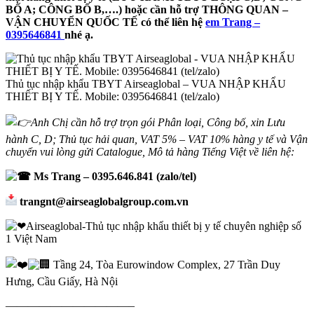
BỐ A; CÔNG BỐ B,….) hoặc cần hỗ trợ THÔNG QUAN –
VẬN CHUYỂN QUỐC TẾ có thể liên hệ
em Trang –
0395646841
nhé ạ.
Thủ tục nhập khẩu TBYT Airseaglobal – VUA NHẬP KHẨU
THIẾT BỊ Y TẾ. Mobile: 0395646841 (tel/zalo)
Anh Chị cần hỗ trợ trọn gói Phân loại, Công bố, xin Lưu
hành C, D; Thủ tục hải quan, VAT 5% – VAT 10% hàng y tế và Vận
chuyển vui lòng gửi Catalogue, Mô tả hàng Tiếng Việt về liên hệ:
Ms Trang – 0395.646.841 (zalo/tel)
trangnt@airseaglobalgroup.com.vn
Airseaglobal-Thủ tục nhập khẩu thiết bị y tế chuyên nghiệp số
1 Việt Nam
Tầng 24, Tòa Eurowindow Complex, 27 Trần Duy
Hưng, Cầu Giấy, Hà Nội
———————————–