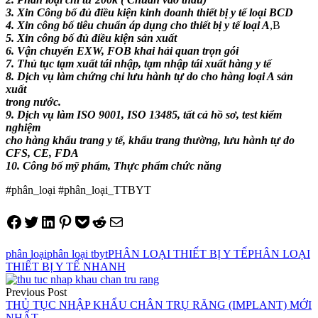
3. Xin Công bố đủ điều kiện kinh doanh thiết bị y tế loại BCD
4. Xin công bố tiêu chuẩn áp dụng cho thiết bị y tế loại A
,B
5. Xin công bố đủ điều kiện sản xuất
6. Vận chuyển EXW, FOB khai hải quan trọn gói
7. Thủ tục tạm xuất tái nhập, tạm nhập tái xuất hàng y tế
8. Dịch vụ làm chứng chỉ lưu hành tự do cho hàng loại A sản
xuất
trong nước.
9. Dịch vụ làm ISO 9001, ISO 13485, tất cả hồ sơ, test kiểm
nghiệm
cho hàng khẩu trang y tế, khẩu trang thường, lưu hành tự do
CFS, CE, FDA
10. Công bố mỹ phẩm, Thực phẩm chức năng
#phân_loại #phân_loại_TTBYT
Share on Facebook
Tweet on Twitter
Share on LinkedIn
Pin on Pinterest
Save to pocket
Share on Reddit
Share via Email
phân loại
phân loại tbyt
PHÂN LOẠI THIẾT BỊ Y TẾ
PHÂN LOẠI
THIẾT BỊ Y TẾ NHANH
Điều
Previous Post
hướng
THỦ TỤC NHẬP KHẨU CHÂN TRỤ RĂNG (IMPLANT) MỚI
NHẤT