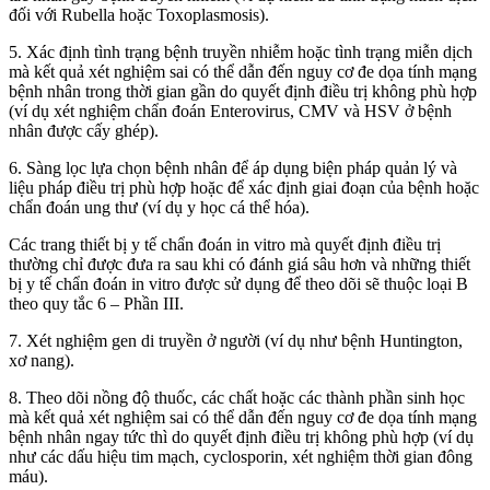
đối với Rubella hoặc Toxoplasmosis).
5. Xác định tình trạng bệnh truyền nhiễm hoặc tình trạng miễn dịch
mà kết quả xét nghiệm sai có thể dẫn đến nguy cơ đe dọa tính mạng
bệnh nhân trong thời gian gần do quyết định điều trị không phù hợp
(ví dụ xét nghiệm chẩn đoán Enterovirus, CMV và HSV ở bệnh
nhân được cấy ghép).
6. Sàng lọc lựa chọn bệnh nhân để áp dụng biện pháp quản lý và
liệu pháp điều trị phù hợp hoặc để xác định giai đoạn của bệnh hoặc
chẩn đoán ung thư (ví dụ y học cá thể hóa).
Các trang thiết bị y tế chẩn đoán in vitro mà quyết định điều trị
thường chỉ được đưa ra sau khi có đánh giá sâu hơn và những thiết
bị y tế chẩn đoán in vitro được sử dụng để theo dõi sẽ thuộc loại B
theo quy tắc 6 – Phần III.
7. Xét nghiệm gen di truyền ở người (ví dụ như bệnh Huntington,
xơ nang).
8. Theo dõi nồng độ thuốc, các chất hoặc các thành phần sinh học
mà kết quả xét nghiệm sai có thể dẫn đến nguy cơ đe dọa tính mạng
bệnh nhân ngay tức thì do quyết định điều trị không phù hợp (ví dụ
như các dấu hiệu tim mạch, cyclosporin, xét nghiệm thời gian đông
máu).