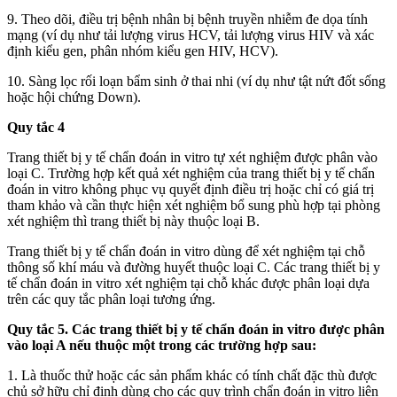
9. Theo dõi, điều trị bệnh nhân bị bệnh truyền nhiễm đe dọa tính
mạng (ví dụ như tải lượng virus HCV, tải lượng virus HIV và xác
định kiểu gen, phân nhóm kiểu gen HIV, HCV).
10. Sàng lọc rối loạn bẩm sinh ở thai nhi (ví dụ như tật nứt đốt sống
hoặc hội chứng Down).
Quy tắc 4
Trang thiết bị y tế chẩn đoán in vitro tự xét nghiệm được phân vào
loại C. Trường hợp kết quả xét nghiệm của trang thiết bị y tế chẩn
đoán in vitro không phục vụ quyết định điều trị hoặc chỉ có giá trị
tham khảo và cần thực hiện xét nghiệm bổ sung phù hợp tại phòng
xét nghiệm thì trang thiết bị này thuộc loại B.
Trang thiết bị y tế chẩn đoán in vitro dùng để xét nghiệm tại chỗ
thông số khí máu và đường huyết thuộc loại C. Các trang thiết bị y
tế chẩn đoán in vitro xét nghiệm tại chỗ khác được phân loại dựa
trên các quy tắc phân loại tương ứng.
Quy tắc 5. Các trang thiết bị y tế chẩn đoán in vitro được phân
vào loại A nếu thuộc một trong các trường hợp sau:
1. Là thuốc thử hoặc các sản phẩm khác có tính chất đặc thù được
chủ sở hữu chỉ định dùng cho các quy trình chẩn đoán in vitro liên