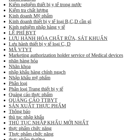
Kiểm nghiệm thiết bị y tế trong nước
Kiểm tra chất lượng
Kinh doanh Mỹ phẩm
Kinh doanh thiết bị y tế loại B,C,D cần gì
Kinh nghiệm nhập hàng y tế
LỆ PHÍ BYT
LƯU HÀNH HÓA CHẤT RỬA, SÁT KHUẨN
Lưu hành thiết bị y tế loại C, D
MÃ VTYT
Marketing authorization holder service of Medical devices
nhãn hàng hóa
Nhãn khoa
nhập khẩu hàng chính ngạch
Nhập khẩu mỹ phẩm
Phân loại
Phân loại Trang thiết bị y tế
Quảng cáo thực phẩm
QUẢNG CÁO TTBYT
SẢN XUẤT THỰC PHẨM
Thông báo
thủ tục nhập khẩu
THỦ TỤC NHẬP KHẨU MỚI NHẤT
thực phẩm chức năng
Thực phẩm chức năng
thực phẩm thường