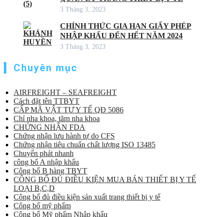
3 Tháng 3, 2023
CHÍNH THỨC GIA HẠN GIẤY PHÉP
NHẬP KHẨU ĐẾN HẾT NĂM 2024
3 Tháng 3, 2023
Chuyên mục
AIRFREIGHT – SEAFREIGHT
Cách đặt tên TTBYT
CẤP MÃ VẬT TƯ Y TẾ QĐ 5086
Chỉ nha khoa, tăm nha khoa
CHỨNG NHẬN FDA
Chứng nhận lưu hành tự do CFS
Chứng nhận tiêu chuẩn chất lượng ISO 13485
Chuyển phát nhanh
công bố A nhập khẩu
Công bố B hàng TBYT
CÔNG BỐ ĐỦ ĐIỀU KIỆN MUA BÁN THIẾT BỊ Y TẾ
LOẠI B,C,D
Công bố đủ điều kiện sản xuất trang thiết bị y tế
Công bố mỹ phẩm
Công bố Mỹ phẩm Nhập khẩu