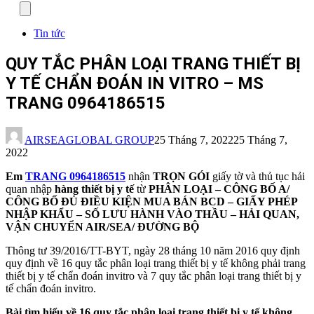
Menu
Tin tức
QUY TẮC PHÂN LOẠI TRANG THIẾT BỊ
Y TẾ CHẨN ĐOÁN IN VITRO – MS
TRANG 0964186515
AIRSEAGLOBAL GROUP
25 Tháng 7, 2022
25 Tháng 7,
2022
Em
TRANG 0964186515
nhận
TRỌN GÓI
giấy tờ và thủ tục hải
quan nhập
hàng thiết bị y tế
từ
PHÂN LOẠI – CÔNG BỐ A/
CÔNG BỐ ĐỦ ĐIỀU KIỆN MUA BÁN BCD – GIẤY PHÉP
NHẬP KHẨU – SỐ LƯU HÀNH VÀO THẦU – HẢI QUAN,
VẬN CHUYỂN AIR/SEA/ ĐƯỜNG BỘ
Thông tư 39/2016/TT-BYT, ngày 28 tháng 10 năm 2016 quy định
quy định về 16 quy tắc phân loại trang thiết bị y tế không phải trang
thiết bị y tế chẩn đoán invitro và 7 quy tắc phân loại trang thiết bị y
tế chẩn đoán invitro.
Bài tìm hiểu về 16 quy tắc phân loại trang thiết bị y tế không