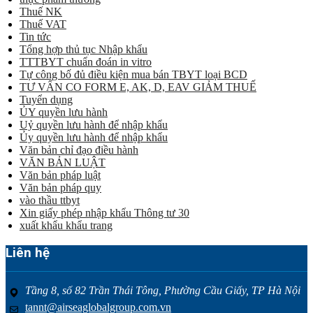
Thuế NK
Thuế VAT
Tin tức
Tổng hợp thủ tục Nhập khẩu
TTTBYT chuẩn đoán in vitro
Tự công bố đủ điều kiện mua bán TBYT loại BCD
TƯ VẤN CO FORM E, AK, D, EAV GIẢM THUẾ
Tuyển dụng
ỦY quyền lưu hành
Uỷ quyền lưu hành để nhập khẩu
Ủy quyền lưu hành để nhập khẩu
Văn bản chỉ đạo điều hành
VĂN BẢN LUẬT
Văn bản pháp luật
Văn bản pháp quy
vào thầu ttbyt
Xin giấy phép nhập khẩu Thông tư 30
xuất khẩu khẩu trang
Liên hệ
Tầng 8, số 82 Trần Thái Tông, Phường Cầu Giấy, TP Hà Nội
tannt@airseaglobalgroup.com.vn