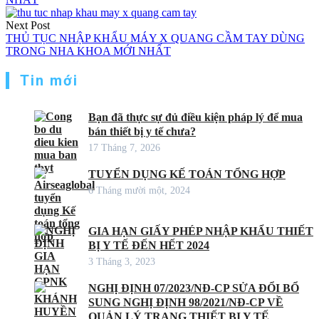
bài
viết
Next Post
THỦ TỤC NHẬP KHẨU MÁY X QUANG CẦM TAY DÙNG
TRONG NHA KHOA MỚI NHẤT
Tin mới
Bạn đã thực sự đủ điều kiện pháp lý để mua
bán thiết bị y tế chưa?
17 Tháng 7, 2026
TUYỂN DỤNG KẾ TOÁN TỔNG HỢP
6 Tháng mười một, 2024
GIA HẠN GIẤY PHÉP NHẬP KHẨU THIẾT
BỊ Y TẾ ĐẾN HẾT 2024
3 Tháng 3, 2023
NGHỊ ĐỊNH 07/2023/NĐ-CP SỬA ĐỔI BỔ
SUNG NGHỊ ĐỊNH 98/2021/NĐ-CP VỀ
QUẢN LÝ TRANG THIẾT BỊ Y TẾ