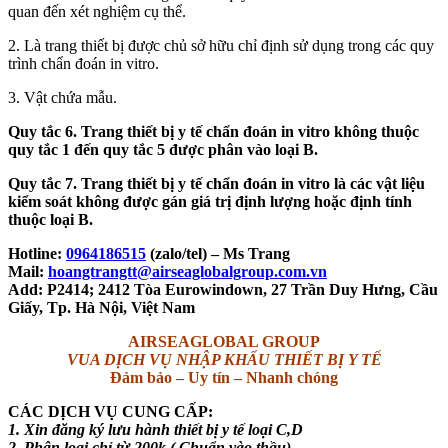
quan đến xét nghiệm cụ thể.
2. Là trang thiết bị được chủ sở hữu chỉ định sử dụng trong các quy
trình chẩn đoán in vitro.
3. Vật chứa mẫu.
Quy tắc 6. Trang thiết bị y tế chẩn đoán in vitro không thuộc
quy tắc 1 đến quy tắc 5 được phân vào loại B.
Quy tắc 7. Trang thiết bị y tế chẩn đoán in vitro là các vật liệu
kiểm soát không được gán giá trị định lượng hoặc định tính
thuộc loại B.
Hotline:
0964186515
(zalo/tel) – Ms Trang
Mail:
hoangtrangtt@airseaglobalgroup.com.vn
Add: P2414; 2412 Tòa Eurowindown, 27 Trần Duy Hưng, Cầu
Giấy, Tp. Hà Nội, Việt Nam
AIRSEAGLOBAL GROUP
VUA DỊCH VỤ NHẬP KHẨU THIẾT BỊ Y TẾ
Đảm bảo – Uy tín – Nhanh chóng
CÁC DỊCH VỤ CUNG CẤP:
1. Xin đăng ký lưu hành thiết bị y tế loại C,D
2. Phân loại chỉ từ 200k ( Chuẩn vào thầu)