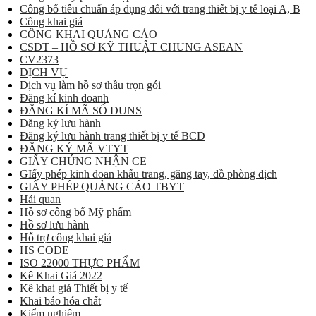
Công bố tiêu chuẩn áp dụng đối với trang thiết bị y tế loại A, B
Công khai giá
CÔNG KHAI QUẢNG CÁO
CSDT – HỒ SƠ KỸ THUẬT CHUNG ASEAN
CV2373
DỊCH VỤ
Dịch vụ làm hồ sơ thầu trọn gói
Đăng kí kinh doanh
ĐĂNG KÍ MÃ SỐ DUNS
Đăng ký lưu hành
Đăng ký lưu hành trang thiết bị y tế BCD
ĐĂNG KÝ MÃ VTYT
GIẤY CHỨNG NHẬN CE
GIấy phép kinh doan khẩu trang, găng tay, đồ phòng dịch
GIẤY PHÉP QUẢNG CÁO TBYT
Hải quan
Hồ sơ công bố Mỹ phẩm
Hồ sơ lưu hành
Hỗ trợ công khai giá
HS CODE
ISO 22000 THỰC PHẨM
Kê Khai Giá 2022
Kê khai giá Thiết bị y tế
Khai báo hóa chất
Kiểm nghiệm