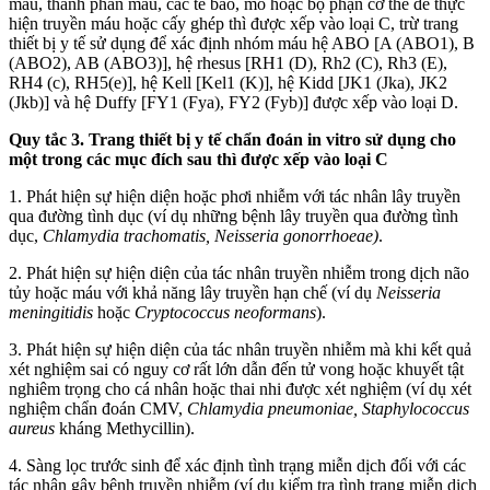
máu, thành phần máu, các tế bào, mô hoặc bộ phận cơ thể để thực
hiện truyền máu hoặc cấy ghép thì được xếp vào loại C, trừ trang
thiết bị y tế sử dụng để xác định nhóm máu hệ ABO [A (ABO1), B
(ABO2), AB (ABO3)], hệ rhesus [RH1 (D), Rh2 (C), Rh3 (E),
RH4 (c), RH5(e)], hệ Kell [Kel1 (K)], hệ Kidd [JK1 (Jka), JK2
(Jkb)] và hệ Duffy [FY1 (Fya), FY2 (Fyb)] được xếp vào loại D.
Quy tắc 3. Trang thiết bị y tế chẩn đoán in vitro sử dụng cho
một trong các mục đích sau thì được xếp vào loại C
1. Phát hiện sự hiện diện hoặc phơi nhiễm với tác nhân lây truyền
qua đường tình dục (ví dụ những bệnh lây truyền qua đường tình
dục,
Chlamydia trachomatis, Neisseria gonorrhoeae)
.
2. Phát hiện sự hiện diện của tác nhân truyền nhiễm trong dịch não
tủy hoặc máu với khả năng lây truyền hạn chế (ví dụ
Neisseria
meningitidis
hoặc
Cryptococcus neoformans
).
3. Phát hiện sự hiện diện của tác nhân truyền nhiễm mà khi kết quả
xét nghiệm sai có nguy cơ rất lớn dẫn đến tử vong hoặc khuyết tật
nghiêm trọng cho cá nhân hoặc thai nhi được xét nghiệm (ví dụ xét
nghiệm chẩn đoán CMV,
Chlamydia pneumoniae, Staphylococcus
aureus
kháng Methycillin).
4. Sàng lọc trước sinh để xác định tình trạng miễn dịch đối với các
tác nhân gây bệnh truyền nhiễm (ví dụ kiểm tra tình trạng miễn dịch