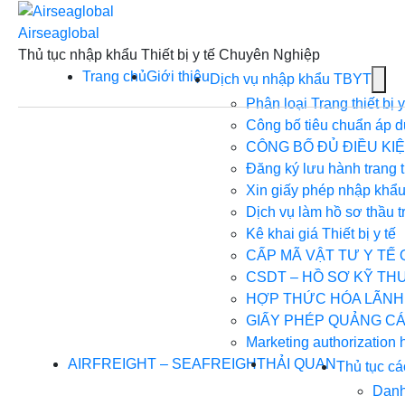
Skip
to
Airseaglobal
content
Thủ tục nhập khẩu Thiết bị y tế Chuyên Nghiệp
Trang chủ
Giới thiệu
Sh
Dịch vụ nhập khẩu TBYT
sub
Phân loại Trang thiết bị y
for
Công bố tiêu chuẩn áp dụn
Dịc
CÔNG BỐ ĐỦ ĐIỀU KIỆN
vụ
Đăng ký lưu hành trang t
nhậ
Xin giấy phép nhập khẩu
khẩ
Dịch vụ làm hồ sơ thầu t
TB
Kê khai giá Thiết bị y tế
CẤP MÃ VẬT TƯ Y TẾ 
CSDT – HỒ SƠ KỸ TH
HỢP THỨC HÓA LÃNH
GIẤY PHÉP QUẢNG CÁ
Marketing authorization 
AIRFREIGHT – SEAFREIGHT
HẢI QUAN
Thủ tục cá
Danh 