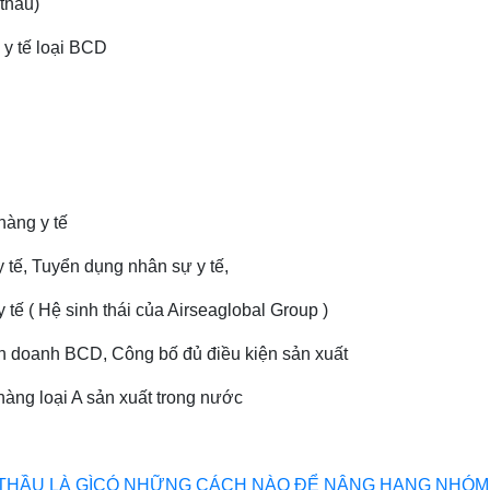
thầu)
 y tế loại BCD
hàng y tế
 tế, Tuyển dụng nhân sự y tế,
tế ( Hệ sinh thái của Airseaglobal Group )
nh doanh BCD, Công bố đủ điều kiện sản xuất
hàng loại A sản xuất trong nước
HẦU LÀ GÌ
CÓ NHỮNG CÁCH NÀO ĐỂ NÂNG HẠNG NHÓM