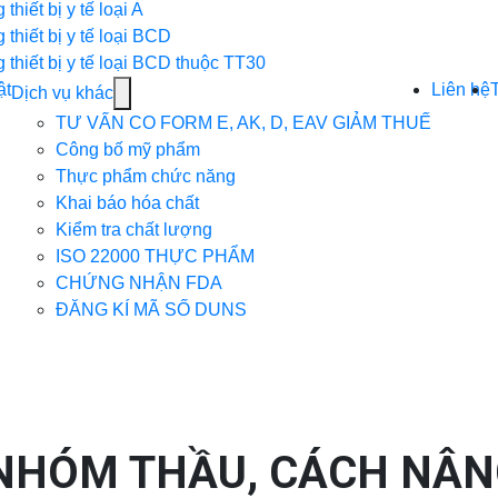
for
 thiết bị y tế loại A
Thủ
 thiết bị y tế loại BCD
tục
 thiết bị y tế loại BCD thuộc TT30
các
ật
Liên hệ
Show
Dịch vụ khác
mặt
submenu
TƯ VẤN CO FORM E, AK, D, EAV GIẢM THUẾ
hàng
for
Công bố mỹ phẩm
Dịch
Thực phẩm chức năng
vụ
Khai báo hóa chất
khác
Kiểm tra chất lượng
ISO 22000 THỰC PHẨM
CHỨNG NHẬN FDA
ĐĂNG KÍ MÃ SỐ DUNS
NHÓM THẦU, CÁCH NÂ