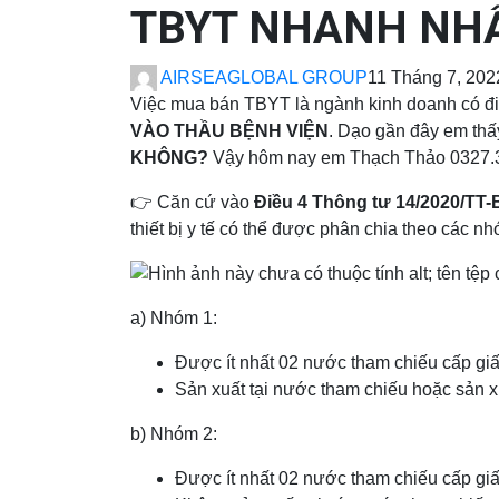
TBYT NHANH NHẤ
AIRSEAGLOBAL GROUP
11 Tháng 7, 202
Việc mua bán TBYT là ngành kinh doanh có điều
VÀO THẦU BỆNH VIỆN
. Dạo gần đây em thấ
KHÔNG?
Vậy hôm nay em Thạch Thảo 0327.37
👉 Căn cứ vào
Điều 4 Thông tư 14/2020/TT
thiết bị y tế có thể được phân chia theo các n
a) Nhóm 1:
Được ít nhất 02 nước tham chiếu cấp gi
Sản xuất tại nước tham chiếu hoặc sản xu
b) Nhóm 2:
Được ít nhất 02 nước tham chiếu cấp gi