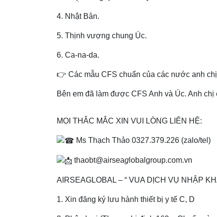
4. Nhật Bản.
5. Thịnh vượng chung Úc.
6. Ca-na-da.
👉 Các mẫu CFS chuẩn của các nước anh ch
Bên em đã làm được CFS Anh và Úc. Anh chị 
MỌI THẮC MẮC XIN VUI LÒNG LIÊN HỆ:
Ms Thạch Thảo 0327.379.226 (zalo/tel)
thaobt@airsea
g
lobalgroup.com.vn
AIRSEAGLOBAL – “ VUA DỊCH VỤ NHẬP KHẨ
1. Xin đăng ký lưu hành thiết bị y tế C, D