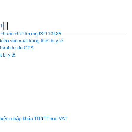
Show
YT
submenu
 chuẩn chất lượng ISO 13485
for
iện sản xuất trang thiết bị y tế
Dịch
hành tự do CFS
vụ
 bị y tế
xuất
khẩu
TBYT
ghiệm nhập khẩu TBYT
Thuế VAT