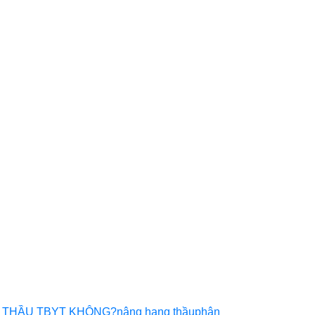
 THẦU TBYT KHÔNG?
nâng hạng thầu
phân