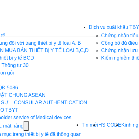
ow
Dịch vụ xuất khẩu TB
menu
 tế
Chứng nhận tiêu
g đối với trang thiết bị y tế loại A, B
Công bố đủ điều k
h
 MUA BÁN THIẾT BỊ Y TẾ LOẠI B,C,D
Chứng nhận lưu 
hiết bị y tế BCD
Kiểm nghiệm thiết
p
 Thông tư 30
u
rọn gói
YT
QĐ 5086
UẬT CHUNG ASEAN
 SỰ – CONSULAR AUTHENTICATION
O TBYT
holder service of Medical devices
Tin mới
HS CODE
Kinh n
Show
c mặt hàng
submenu
mục trang thiết bị y tế đã thông quan