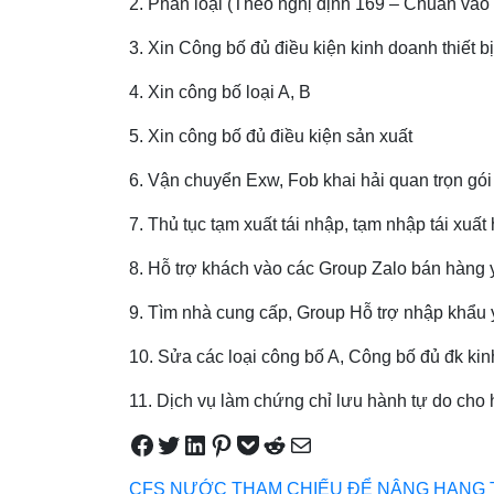
2. Phân loại (Theo nghị định 169 – Chuẩn vào 
3. Xin Công bố đủ điều kiện kinh doanh thiết bị
4. Xin công bố loại A, B
5. Xin công bố đủ điều kiện sản xuất
6. Vận chuyển Exw, Fob khai hải quan trọn gói
7. Thủ tục tạm xuất tái nhập, tạm nhập tái xuất 
8. Hỗ trợ khách vào các Group Zalo bán hàng y
9. Tìm nhà cung cấp, Group Hỗ trợ nhập khẩu y 
10. Sửa các loại công bố A, Công bố đủ đk ki
11. Dịch vụ làm chứng chỉ lưu hành tự do cho 
Share on Facebook
Tweet on Twitter
Share on LinkedIn
Pin on Pinterest
Save to pocket
Share on Reddit
Share via Email
CFS NƯỚC THAM CHIẾU ĐỂ NÂNG HẠNG T