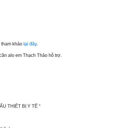
ị tham khảo
tại đây
.
cần alo em Thạch Thảo hỗ trợ.
U THIẾT BỊ Y TẾ “