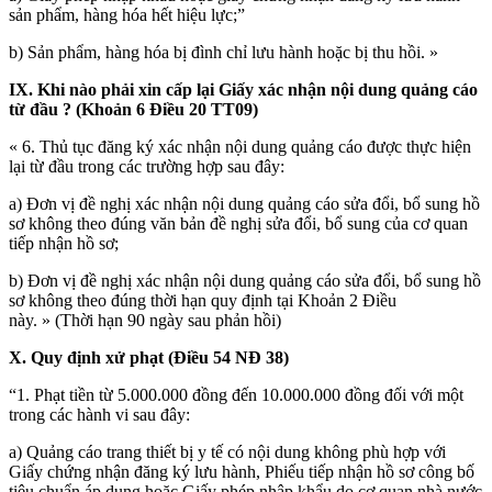
sản phẩm, hàng hóa hết hiệu lực;”
b) Sản phẩm, hàng hóa bị đình chỉ lưu hành hoặc bị thu hồi. »
IX. Khi nào phải xin cấp lại Giấy xác nhận nội dung quảng cáo
từ đầu ? (Khoản 6 Điều 20 TT09)
« 6. Thủ tục đăng ký xác nhận nội dung quảng cáo được thực hiện
lại từ đầu trong các trường hợp sau đây:
a) Đơn vị đề nghị xác nhận nội dung quảng cáo sửa đổi, bổ sung hồ
sơ không theo đúng văn bản đề nghị sửa đổi, bổ sung của cơ quan
tiếp nhận hồ sơ;
b) Đơn vị đề nghị xác nhận nội dung quảng cáo sửa đổi, bổ sung hồ
sơ không theo đúng thời hạn quy định tại Khoản 2 Điều
này. » (Thời hạn 90 ngày sau phản hồi)
X. Quy định xử phạt (Điều 54 NĐ 38)
“
1. Phạt tiền từ 5.000.000 đồng đến 10.000.000 đồng đối với một
trong các hành vi sau đây:
a) Quảng cáo trang thiết bị y tế có nội dung không phù hợp với
Giấy chứng nhận đăng ký lưu hành, Phiếu tiếp nhận hồ sơ công bố
tiêu chuẩn áp dụng hoặc Giấy phép nhập khẩu do cơ quan nhà nước