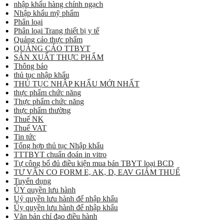
nhập khẩu hàng chính ngạch
Nhập khẩu mỹ phẩm
Phân loại
Phân loại Trang thiết bị y tế
Quảng cáo thực phẩm
QUẢNG CÁO TTBYT
SẢN XUẤT THỰC PHẨM
Thông báo
thủ tục nhập khẩu
THỦ TỤC NHẬP KHẨU MỚI NHẤT
thực phẩm chức năng
Thực phẩm chức năng
thực phẩm thường
Thuế NK
Thuế VAT
Tin tức
Tổng hợp thủ tục Nhập khẩu
TTTBYT chuẩn đoán in vitro
Tự công bố đủ điều kiện mua bán TBYT loại BCD
TƯ VẤN CO FORM E, AK, D, EAV GIẢM THUẾ
Tuyển dụng
ỦY quyền lưu hành
Uỷ quyền lưu hành để nhập khẩu
Ủy quyền lưu hành để nhập khẩu
Văn bản chỉ đạo điều hành