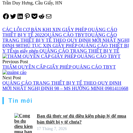
Trần Duy Hưng, Cầu Giấy, HN
Share on Facebook
Tweet on Twitter
Share on LinkedIn
Pin on Pinterest
Save to pocket
Share on Reddit
Share via Email
CÁC LỖI CƠ BẢN KHI XIN GIẤY PHÉP QUẢNG CÁO
THIẾT BỊ Y TẾ 2022
QUẢNG CÁO TBYT
QUẢNG CÁO
TRANG THIẾT BỊ Y TẾ THEO QUY ĐỊNH MỚI NHẤT NGHỊ
ĐỊNH 98
THỦ TỤC XIN GIẤY PHÉP QUẢNG CÁO THIẾT BỊ
Y TẾ
xin giấy phép QUẢNG CÁO TRANG THIẾT BỊ Y TẾ
Điều
Previous Post
hướng
THẨM QUYỀN CẤP GIẤY PHÉP QUẢNG CÁO TBYT
bài
Next Post
viết
QUẢNG CÁO TRANG THIẾT BỊ Y TẾ THEO QUY ĐỊNH
MỚI NHẤT NGHỊ ĐỊNH 98 – MS HƯỜNG MINH 0981411668
Tin mới
Bạn đã thực sự đủ điều kiện pháp lý để mua
bán thiết bị y tế chưa?
17 Tháng 7, 2026