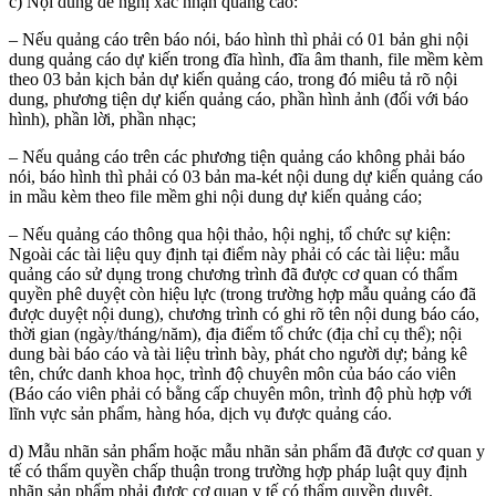
c) Nội dung đề nghị xác nhận quảng cáo:
– Nếu quảng cáo trên báo nói, báo hình thì phải có 01 bản ghi nội
dung quảng cáo dự kiến trong đĩa hình, đĩa âm thanh, file mềm kèm
theo 03 bản kịch bản dự kiến quảng cáo, trong đó miêu tả rõ nội
dung, phương tiện dự kiến quảng cáo, phần hình ảnh (đối với báo
hình), phần lời, phần nhạc;
– Nếu quảng cáo trên các phương tiện quảng cáo không phải báo
nói, báo hình thì phải có 03 bản ma-két nội dung dự kiến quảng cáo
in mầu kèm theo file mềm ghi nội dung dự kiến quảng cáo;
– Nếu quảng cáo thông qua hội thảo, hội nghị, tổ chức sự kiện:
Ngoài các tài liệu quy định tại điểm này phải có các tài liệu: mẫu
quảng cáo sử dụng trong chương trình đã được cơ quan có thẩm
quyền phê duyệt còn hiệu lực (trong trường hợp mẫu quảng cáo đã
được duyệt nội dung), chương trình có ghi rõ tên nội dung báo cáo,
thời gian (ngày/tháng/năm), địa điểm tổ chức (địa chỉ cụ thể); nội
dung bài báo cáo và tài liệu trình bày, phát cho người dự; bảng kê
tên, chức danh khoa học, trình độ chuyên môn của báo cáo viên
(Báo cáo viên phải có bằng cấp chuyên môn, trình độ phù hợp với
lĩnh vực sản phẩm, hàng hóa, dịch vụ được quảng cáo.
d) Mẫu nhãn sản phẩm hoặc mẫu nhãn sản phẩm đã đ­ược cơ quan y
tế có thẩm quyền chấp thuận trong trường hợp pháp luật quy định
nhãn sản phẩm phải được cơ quan y tế có thẩm quyền duyệt.