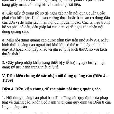
bằng giấy màu, có trang bìa và danh mục tài liệu;
d) Các giấy tờ trong hồ sơ đề nghị xác nhận nội dung quảng cáo
phải còn hiệu lực, là bản sao chứng thực hoặc bản sao có đóng dấu
của đơn vị đề nghị xác nhận nội dung quảng cáo. Các tài liệu trong
hồ sơ phải có dấu, dấu giáp lai của đơn vị đề nghị xác nhận nội
dung quảng cáo;
đ) Mẫu nội dung quảng cáo được trình bày trên khổ giấy A4. Mẫu
hình thức quảng cáo ngoài trời khổ lớn có thể trình bày trên khổ
giấy A3 hoặc khổ giấy khác và ghi rõ tỷ lệ kích thước so với kích
thước thật.’
3. Giấy phép nhập khẩu trang thiết bị y tế hoặc giấy chứng nhận
đăng ký lưu hành trang thiết bị y tế.
V. Điều kiện chung để xác nhận nội dung quảng cáo (Điều 4 –
TT09)
Điều 4. Điều kiện chung để xác nhận nội dung quảng cáo
1. Nội dung quảng cáo phải bảo đảm đúng các quy định của pháp
luật về quảng cáo, không có hành vi bị cấm quy định tại
Điều 8 của
Luật quảng cáo
.