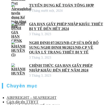
TUYỂN DỤNG KẾ TOÁN TỔNG HỢP
6 Tháng mười một, 2024
GIA HẠN GIẤY PHÉP NHẬP KHẨU THIẾT
BỊ Y TẾ ĐẾN HẾT 2024
3 Tháng 3, 2023
NGHỊ ĐỊNH 07/2023/NĐ-CP SỬA ĐỔI BỔ
SUNG NGHỊ ĐỊNH 98/2021/NĐ-CP VỀ
QUẢN LÝ TRANG THIẾT BỊ Y TẾ
3 Tháng 3, 2023
CHÍNH THỨC GIA HẠN GIẤY PHÉP
NHẬP KHẨU ĐẾN HẾT NĂM 2024
3 Tháng 3, 2023
Chuyên mục
AIRFREIGHT – SEAFREIGHT
Cách đặt tên TTBYT