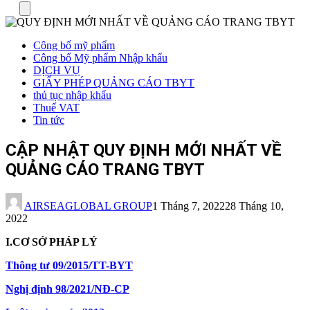
Menu
Công bố mỹ phẩm
Công bố Mỹ phẩm Nhập khẩu
DỊCH VỤ
GIẤY PHÉP QUẢNG CÁO TBYT
thủ tục nhập khẩu
Thuế VAT
Tin tức
CẬP NHẬT QUY ĐỊNH MỚI NHẤT VỀ
QUẢNG CÁO TRANG TBYT
AIRSEAGLOBAL GROUP
1 Tháng 7, 2022
28 Tháng 10,
2022
I.CƠ SỞ PHÁP LÝ
Thông tư 09/2015/TT-BYT
Nghị định 98/2021/NĐ-CP