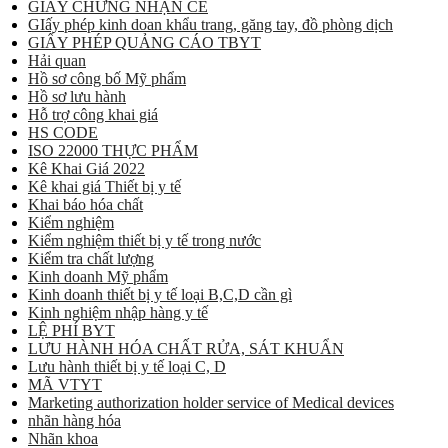
GIẤY CHỨNG NHẬN CE
GIấy phép kinh doan khẩu trang, găng tay, đồ phòng dịch
GIẤY PHÉP QUẢNG CÁO TBYT
Hải quan
Hồ sơ công bố Mỹ phẩm
Hồ sơ lưu hành
Hỗ trợ công khai giá
HS CODE
ISO 22000 THỰC PHẨM
Kê Khai Giá 2022
Kê khai giá Thiết bị y tế
Khai báo hóa chất
Kiểm nghiệm
Kiểm nghiệm thiết bị y tế trong nước
Kiểm tra chất lượng
Kinh doanh Mỹ phẩm
Kinh doanh thiết bị y tế loại B,C,D cần gì
Kinh nghiệm nhập hàng y tế
LỆ PHÍ BYT
LƯU HÀNH HÓA CHẤT RỬA, SÁT KHUẨN
Lưu hành thiết bị y tế loại C, D
MÃ VTYT
Marketing authorization holder service of Medical devices
nhãn hàng hóa
Nhãn khoa