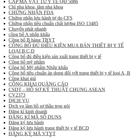
CẤP MÃ VẬT TƯ Y TẾ QĐ 5086
Chỉ nha khoa, tăm nha khoa
CHỨNG NHẬN FDA
Chứng nhận lưu hành tự do CFS
Chứng nhận tiêu chuẩn chất lượng ISO 13485
Chuyển phát nhanh
công bố A nhập khẩu
Công bố B hàng TBYT
CÔNG BỐ ĐỦ ĐIỀU KIỆN MUA BÁN THIẾT BỊ Y TẾ
LOẠI B,C,D
Công bố đủ điều kiện sản xuất trang thiết bị y tế
Công bố mỹ phẩm
Công bố Mỹ phẩm Nhập khẩu
Công bố tiêu chuẩn áp dụng đối với trang thiết bị y tế loại A, B
Công khai giá
CÔNG KHAI QUẢNG CÁO
CSDT – HỒ SƠ KỸ THUẬT CHUNG ASEAN
CV2373
DỊCH VỤ
Dịch vụ làm hồ sơ thầu trọn gói
Đăng kí kinh doanh
ĐĂNG KÍ MÃ SỐ DUNS
Đăng ký lưu hành
Đăng ký lưu hành trang thiết bị y tế BCD
ĐĂNG KÝ MÃ VTYT