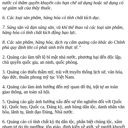
nước có thẩm quyền khuyến cáo hạn chế sử dụng hoặc sử dụng có
sự giám sát của thầy thuốc.
6. Các loại sản phẩm, hàng hóa có tính chất kích dục.
7. Súng săn và đạn súng săn, vũ khí thể thao và các loại sản phẩm,
hàng hóa có tính chất kích động bạo lực.
8. Các sản phẩm, hàng hóa, dịch vụ cấm quảng cáo khác do Chính
phủ quy định khi có phát sinh trên thực tế.”
2. Quảng cáo làm tiết lộ bí mật nhà nước, phương hại đến độc lập,
chủ quyền quốc gia, an ninh, quốc phòng.
3. Quảng cáo thiếu thẩm mỹ, trái với truyền thống lịch sử, văn hóa,
đạo đức, thuần phong mỹ tục Việt Nam.
4. Quảng cáo làm ảnh hưởng đến mỹ quan đô thị, trật tự an toàn
giao thông, an toàn xã hội.
5. Quảng cáo gây ảnh hưởng xấu đến sự tôn nghiêm đối với Quốc
kỳ, Quốc huy, Quốc ca, Đảng kỳ, anh hùng dân tộc, danh nhân văn
hóa, lãnh tụ, lãnh đạo Đảng, Nhà nước.
6. Quảng cáo có tính chất kỳ thị dân tộc, phân biệt chủng tộc, xâm
phạm tự do tín ngưỡng, tôn giáo, định kiến về giới, về người khuyết