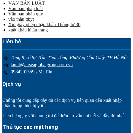
VĂN BẢN LUẬT
Văn bản pháp luật
Văn bản pháp quy
vào thầu ttbyt
Xin giấy phép nhập khẩu Thông tư 30
xuất khẩu khẩu trang
Liên hệ
Tầng 8, số 82 Trần Thái Tông, Phường Cầu Giấy, TP Hà Nội
tannt@airseaglobalgroup.com.vn
0984291559 - Mr.Tân
Dịch vụ
Chúng tôi cung cấp đầy đủ các dịch vụ liên quan đến xuất nhập
khẩu trang thiết bị y tế.
Liên hệ ngay với chúng tôi để được tư vấn chi tiết và đầy đủ nhất
Thủ tục các mặt hàng