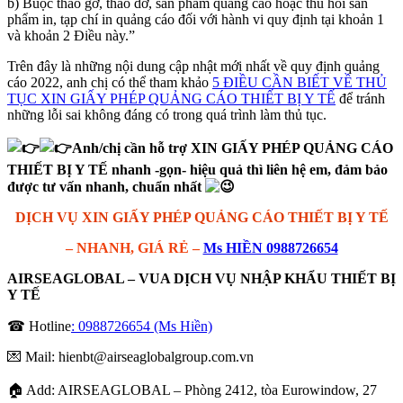
b) Buộc tháo gỡ, tháo dỡ, sản phẩm quảng cáo hoặc thu hồi sản
phẩm in, tạp chí in quảng cáo đối với hành vi quy định tại khoản 1
và khoản 2 Điều này.
”
Trên đây là những nội dung cập nhật mới nhất về quy định quảng
cáo 2022, anh chị có thể tham khảo
5 ĐIỀU CẦN BIẾT VỀ THỦ
TỤC XIN GIẤY PHÉP QUẢNG CÁO THIẾT BỊ Y TẾ
để tránh
những lỗi sai không đáng có trong quá trình làm thủ tục.
Anh/chị cần hỗ trợ XIN GIẤY PHÉP QUẢNG CÁO
THIẾT BỊ Y TẾ nhanh -gọn- hiệu quả thì liên hệ em, đảm bảo
được tư vấn nhanh, chuẩn nhất
DỊCH VỤ XIN GIẤY PHÉP QUẢNG CÁO THIẾT BỊ Y TẾ
– NHANH, GIÁ RẺ –
Ms HIỀN 0988726654
AIRSEAGLOBAL – VUA DỊCH VỤ NHẬP KHẨU THIẾT BỊ
Y TẾ
☎ Hotline
: 0988726654 (Ms Hiền)
💌 Mail: hienbt@airseaglobalgroup.com.vn
🏠 Add: AIRSEAGLOBAL – Phòng 2412, tòa Eurowindow, 27