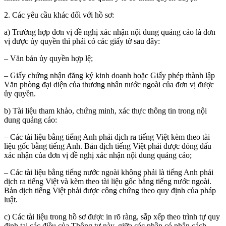
2. Các yêu cầu khác đối với hồ sơ:
a) Trường hợp đơn vị đề nghị xác nhận nội dung quảng cáo là đơn
vị được ủy quyền thì phải có các giấy tờ sau đây:
– Văn bản ủy quyền hợp lệ;
– Giấy chứng nhận đăng ký kinh doanh hoặc Giấy phép thành lập
Văn phòng đại diện của thư­ơng nhân n­ước ngoài của đơn vị được
ủy quyền.
b) Tài liệu tham khảo, chứng minh, xác thực thông tin trong nội
dung quảng cáo:
– Các tài liệu bằng tiếng Anh phải dịch ra tiếng Việt kèm theo tài
liệu gốc bằng tiếng Anh. Bản dịch tiếng Việt phải được đóng dấu
xác nhận của đơn vị đề nghị xác nhận nội dung quảng cáo;
– Các tài liệu bằng tiếng nước ngoài không phải là tiếng Anh phải
dịch ra tiếng Việt và kèm theo tài liệu gốc bằng tiếng nước ngoài.
Bản dịch tiếng Việt phải được công chứng theo quy định của pháp
luật.
c) Các tài liệu trong hồ sơ được in rõ ràng, sắp xếp theo trình tự quy
định tại các điều của Thông tư này, giữa các phần có phân cách