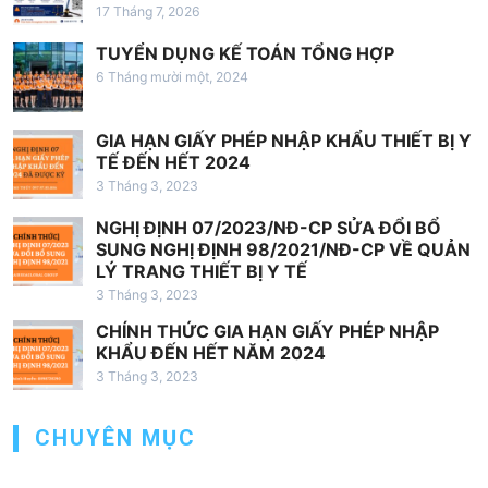
17 Tháng 7, 2026
v
TUYỂN DỤNG KẾ TOÁN TỔNG HỢP
i
6 Tháng mười một, 2024
ế
t
GIA HẠN GIẤY PHÉP NHẬP KHẨU THIẾT BỊ Y
TẾ ĐẾN HẾT 2024
3 Tháng 3, 2023
NGHỊ ĐỊNH 07/2023/NĐ-CP SỬA ĐỔI BỔ
SUNG NGHỊ ĐỊNH 98/2021/NĐ-CP VỀ QUẢN
LÝ TRANG THIẾT BỊ Y TẾ
3 Tháng 3, 2023
CHÍNH THỨC GIA HẠN GIẤY PHÉP NHẬP
KHẨU ĐẾN HẾT NĂM 2024
3 Tháng 3, 2023
CHUYÊN MỤC