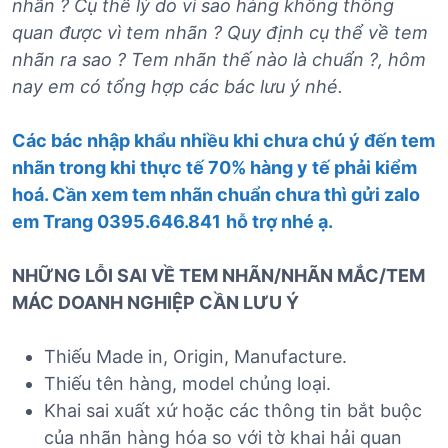
nhãn ? Cụ thể lý do vì sao hàng không thông
quan được vì tem nhãn ? Quy định
cụ thể về tem
nhãn ra sao ? Tem nhãn thế nào là chuẩn
?, hôm
nay em có tổng hợp các bác lưu ý nhé.
Các bác nhập khẩu nhiều khi chưa chú ý đến tem
nhãn trong khi thực tế 70% hàng y tế phải kiểm
hoá. Cần xem tem nhãn chuẩn chưa thì gửi zalo
em Trang 0395.646.841
hỗ trợ nhé ạ.
NHỮNG LỖI SAI VỀ TEM NHÃN/NHÃN MẮC/TEM
MÁC DOANH NGHIỆP CẦN LƯU Ý
Thiếu Made in, Origin, Manufacture.
Thiếu tên hàng, model chủng loại.
Khai sai xuất xứ hoặc các thông tin bắt buộc
của nhãn hàng hóa so với tờ khai hải quan