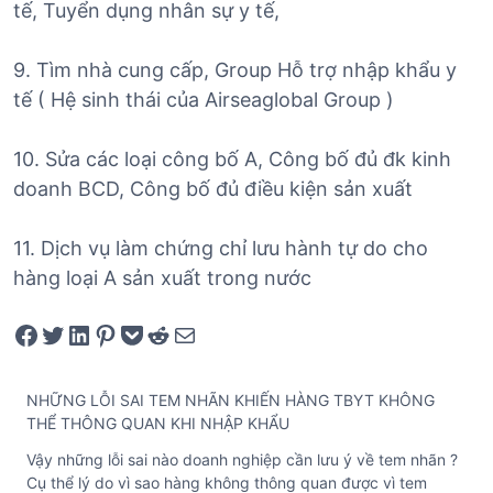
tế, Tuyển dụng nhân sự y tế,
9. Tìm nhà cung cấp, Group Hỗ trợ nhập khẩu y
tế ( Hệ sinh thái của Airseaglobal Group )
10. Sửa các loại công bố A, Công bố đủ đk kinh
doanh BCD, Công bố đủ điều kiện sản xuất
11. Dịch vụ làm chứng chỉ lưu hành tự do cho
hàng loại A sản xuất trong nước
Share on Facebook
Tweet on Twitter
Share on LinkedIn
Pin on Pinterest
Save to pocket
Share on Reddit
Share via Email
NHỮNG LỖI SAI TEM NHÃN KHIẾN HÀNG TBYT KHÔNG
THỂ THÔNG QUAN KHI NHẬP KHẨU
Vậy những lỗi sai nào doanh nghiệp cần lưu ý về tem nhãn ?
Cụ thể lý do vì sao hàng không thông quan được vì tem