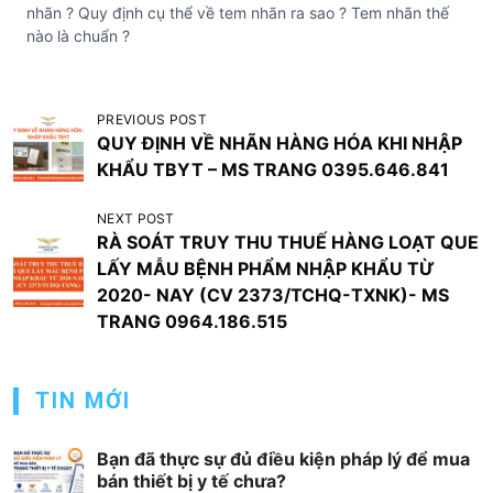
nhãn ? Quy định cụ thể về tem nhãn ra sao ? Tem nhãn thế
nào là chuẩn ?
Đ
PREVIOUS POST
QUY ĐỊNH VỀ NHÃN HÀNG HÓA KHI NHẬP
i
KHẨU TBYT – MS TRANG 0395.646.841
ề
u
NEXT POST
RÀ SOÁT TRUY THU THUẾ HÀNG LOẠT QUE
h
LẤY MẪU BỆNH PHẨM NHẬP KHẨU TỪ
ư
2020- NAY (CV 2373/TCHQ-TXNK)- MS
ớ
TRANG 0964.186.515
n
g
TIN MỚI
b
à
Bạn đã thực sự đủ điều kiện pháp lý để mua
bán thiết bị y tế chưa?
i