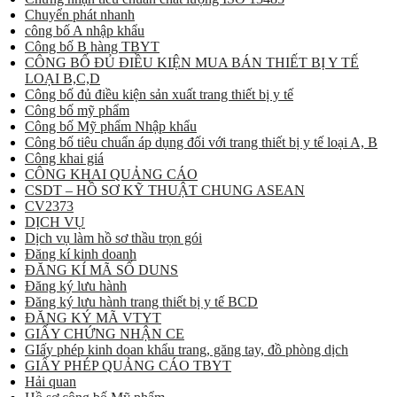
Chuyển phát nhanh
công bố A nhập khẩu
Công bố B hàng TBYT
CÔNG BỐ ĐỦ ĐIỀU KIỆN MUA BÁN THIẾT BỊ Y TẾ
LOẠI B,C,D
Công bố đủ điều kiện sản xuất trang thiết bị y tế
Công bố mỹ phẩm
Công bố Mỹ phẩm Nhập khẩu
Công bố tiêu chuẩn áp dụng đối với trang thiết bị y tế loại A, B
Công khai giá
CÔNG KHAI QUẢNG CÁO
CSDT – HỒ SƠ KỸ THUẬT CHUNG ASEAN
CV2373
DỊCH VỤ
Dịch vụ làm hồ sơ thầu trọn gói
Đăng kí kinh doanh
ĐĂNG KÍ MÃ SỐ DUNS
Đăng ký lưu hành
Đăng ký lưu hành trang thiết bị y tế BCD
ĐĂNG KÝ MÃ VTYT
GIẤY CHỨNG NHẬN CE
GIấy phép kinh doan khẩu trang, găng tay, đồ phòng dịch
GIẤY PHÉP QUẢNG CÁO TBYT
Hải quan