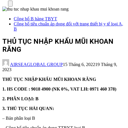
Menu
Công bố B hàng TBYT
Công bố tiêu chuẩn áp dụng đối với trang thiết bị y tế loại A,
B
THỦ TỤC NHẬP KHẨU MŨI KHOAN
RĂNG
AIRSEAGLOBAL GROUP
15 Tháng 6, 2022
19 Tháng 9,
2023
THỦ TỤC
NHẬP KHẨU MŨI KHOAN RĂNG
1. HS CODE : 9018 4900 (NK 0%, VAT LH: 0971 460 378)
2. PHÂN LOẠI: B
3. THỦ TỤC HẢI QUAN:
– Bản phân loại B
– Công bố tiêu chuẩn áp dụng TTBYT loại B