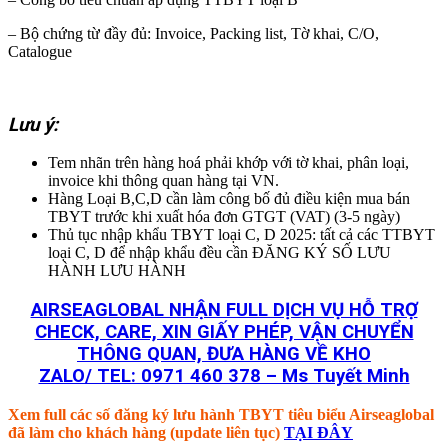
– Bộ chứng từ đầy đủ: Invoice, Packing list, Tờ khai, C/O,
Catalogue
Lưu ý:
Tem nhãn trên hàng hoá phải khớp với tờ khai, phân loại,
invoice khi thông quan hàng tại VN.
Hàng Loại B,C,D cần làm công bố đủ điều kiện mua bán
TBYT trước khi xuất hóa đơn GTGT (VAT) (3-5 ngày)
Thủ tục nhập khẩu TBYT loại C, D 2025: tất cả các TTBYT
loại C, D để nhập khẩu đều cần ĐĂNG KÝ SỐ LƯU
HÀNH LƯU HÀNH
AIRSEAGLOBAL NHẬN FULL DỊCH VỤ HỖ TRỢ
CHECK, CARE, XIN GIẤY PHÉP, VẬN CHUYỂN
THÔNG QUAN, ĐƯA HÀNG VỀ KHO
ZALO/ TEL: 0971 460 378 – Ms Tuyết Minh
Xem full các số đăng ký lưu hành TBYT tiêu biểu Airseaglobal
đã làm cho khách hàng (update liên tục)
TẠI ĐÂY