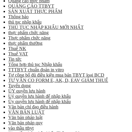
Quảng cáo thực phẩm
QUẢNG CÁO TTBYT
SẢN XUẤT THỰC PHẨM
Thông báo
thủ tục nhập khẩu
THỦ TỤC NHẬP KHẨU MỚI NHẤT
thực phẩm chức năng
Thực phẩm chức năng
thực phẩm thường
Thuế NK
Thuế VAT
Tin tức
Tổng hợp thủ tục Nhập khẩu
TTTBYT chuẩn đoán in vitro
Tự công bố đủ điều kiện mua bán TBYT loại BCD
TƯ VẤN CO FORM E, AK, D, EAV GIẢM THUẾ
Tuyển dụng
ỦY quyền lưu hành
Uỷ quyền lưu hành để nhập khẩu
Ủy quyền lưu hành để nhập khẩu
Văn bản chỉ đạo điều hành
VĂN BẢN LUẬT
Văn bản pháp luật
Văn bản pháp quy
vào thầu ttbyt