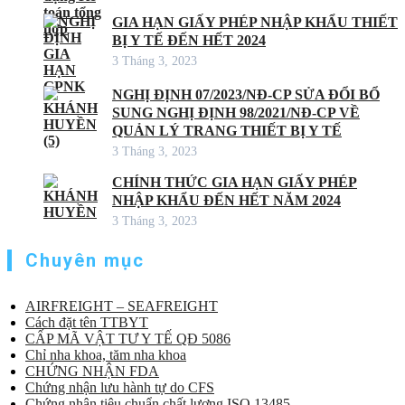
GIA HẠN GIẤY PHÉP NHẬP KHẨU THIẾT
BỊ Y TẾ ĐẾN HẾT 2024
3 Tháng 3, 2023
NGHỊ ĐỊNH 07/2023/NĐ-CP SỬA ĐỔI BỔ
SUNG NGHỊ ĐỊNH 98/2021/NĐ-CP VỀ
QUẢN LÝ TRANG THIẾT BỊ Y TẾ
3 Tháng 3, 2023
CHÍNH THỨC GIA HẠN GIẤY PHÉP
NHẬP KHẨU ĐẾN HẾT NĂM 2024
3 Tháng 3, 2023
Chuyên mục
AIRFREIGHT – SEAFREIGHT
Cách đặt tên TTBYT
CẤP MÃ VẬT TƯ Y TẾ QĐ 5086
Chỉ nha khoa, tăm nha khoa
CHỨNG NHẬN FDA
Chứng nhận lưu hành tự do CFS
Chứng nhận tiêu chuẩn chất lượng ISO 13485