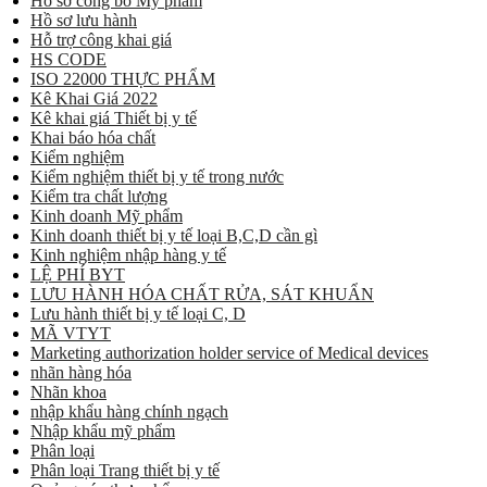
Hồ sơ công bố Mỹ phẩm
Hồ sơ lưu hành
Hỗ trợ công khai giá
HS CODE
ISO 22000 THỰC PHẨM
Kê Khai Giá 2022
Kê khai giá Thiết bị y tế
Khai báo hóa chất
Kiểm nghiệm
Kiểm nghiệm thiết bị y tế trong nước
Kiểm tra chất lượng
Kinh doanh Mỹ phẩm
Kinh doanh thiết bị y tế loại B,C,D cần gì
Kinh nghiệm nhập hàng y tế
LỆ PHÍ BYT
LƯU HÀNH HÓA CHẤT RỬA, SÁT KHUẨN
Lưu hành thiết bị y tế loại C, D
MÃ VTYT
Marketing authorization holder service of Medical devices
nhãn hàng hóa
Nhãn khoa
nhập khẩu hàng chính ngạch
Nhập khẩu mỹ phẩm
Phân loại
Phân loại Trang thiết bị y tế