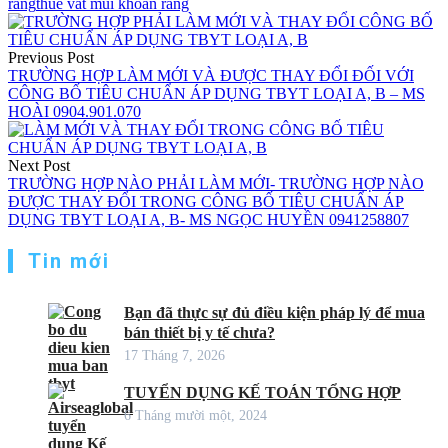
rang
thue vat mui khoan rang
Điều
hướng
Previous Post
TRƯỜNG HỢP LÀM MỚI VÀ ĐƯỢC THAY ĐỔI ĐỐI VỚI
bài
CÔNG BỐ TIÊU CHUẨN ÁP DỤNG TBYT LOẠI A, B – MS
viết
HOÀI 0904.901.070
Next Post
TRƯỜNG HỢP NÀO PHẢI LÀM MỚI- TRƯỜNG HỢP NÀO
ĐƯỢC THAY ĐỔI TRONG CÔNG BỐ TIÊU CHUẨN ÁP
DỤNG TBYT LOẠI A, B- MS NGỌC HUYỀN 0941258807
Tin mới
Bạn đã thực sự đủ điều kiện pháp lý để mua
bán thiết bị y tế chưa?
17 Tháng 7, 2026
TUYỂN DỤNG KẾ TOÁN TỔNG HỢP
6 Tháng mười một, 2024