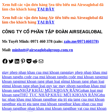
Xem full các vận đơn hàng Sea tiêu biểu mà Airseaglobal đã
làm cho khách hàng
TẠI ĐÂY
Xem full các vận đơn hàng Air tiêu biểu mà Airseaglobal đã
làm cho khách hàng
TẠI ĐÂY
CÔNG TY CỔ PHẦN TẬP ĐOÀN AIRSEAGLOBAL
Ms Tuyết Minh: 0971 460 378 (zalo:
zalo.me/0971460378)
Mail:
minhntt@airseaglobalgroup.com.vn
Share on Facebook
Tweet on Twitter
Share on LinkedIn
Pin on Pinterest
Save to pocket
Share on Reddit
Share via Email
giay phep nhap khau cua mui khoan rang
giay phep nhap khau mui
khoan rang
hs code cua mui khoan rang
hs code mui khoan rang
mui
khoan rang
mui khoan rang phan loai gì
mui khoan rang phan loai
gi
mui khoan rang phan loai quy tac may nhom nao
nhap khau mui
khoan rang
NHẬP KHẨU MŨI KHOAN RĂNG
phan loai mui
khoan rang
THỦ TỤC NHẬP KHẨU MŨI KHOAN RĂNG
thu
tuc nhap khau mui khoan rang
thue gia tri gia tang cua mui khoan
rang
thue gia tri gia tang mui khoan rang
thue khau nhap cua mui
khoan rang
thue nhap khau mui khoan rang
thue vat cua mui khoan