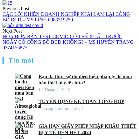
Điều
Previous Post
hướng
CÁC LỖI KHIẾN DOANH NGHIỆP PHẢI LÀM LẠI CÔNG
BỐ BCD – MS LINH 0983319250
bài
viết
Next Post
HÓA ĐƠN BÁN TEST COVID CÓ THỂ XUẤT TRƯỚC
NGÀY CÓ CÔNG BỐ BCD KHÔNG? – MS HUYỀN TRANG
0374155875
Tin mới
Bạn đã thực sự đủ điều kiện pháp lý để mua
bán thiết bị y tế chưa?
17 Tháng 7, 2026
TUYỂN DỤNG KẾ TOÁN TỔNG HỢP
6 Tháng mười một, 2024
GIA HẠN GIẤY PHÉP NHẬP KHẨU THIẾT
BỊ Y TẾ ĐẾN HẾT 2024