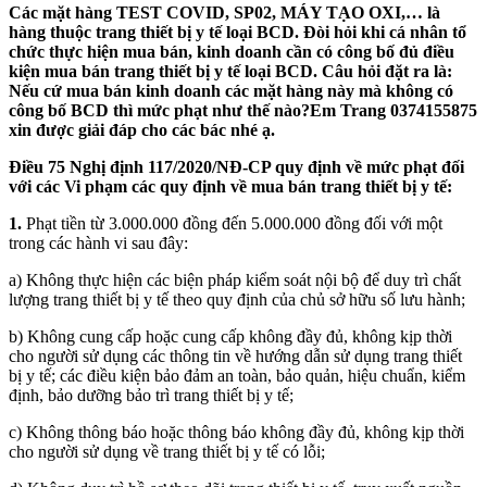
Các mặt hàng TEST COVID, SP02, MÁY TẠO OXI,… là
hàng thuộc trang thiết bị y tế loại BCD. Đòi hỏi khi cá nhân tổ
chức thực hiện mua bán, kinh doanh cần có công bố đủ điều
kiện mua bán trang thiết bị y tế loại BCD. Câu hỏi đặt ra là:
Nếu cứ mua bán kinh doanh các mặt hàng này mà không có
công bố BCD thì mức phạt như thế nào?Em Trang 0374155875
xin được giải đáp cho các bác nhé ạ.
Điều 75 Nghị định 117/2020/NĐ-CP quy định về mức phạt đối
với các Vi phạm các quy định về mua bán trang thiết bị y tế:
1.
Phạt tiền từ 3.000.000 đồng đến 5.000.000 đồng đối với một
trong các hành vi sau đây:
a) Không thực hiện các biện pháp kiểm soát nội bộ để duy trì chất
lượng trang thiết bị y tế theo quy định của chủ sở hữu số lưu hành;
b) Không cung cấp hoặc cung cấp không đầy đủ, không kịp thời
cho người sử dụng các thông tin về hướng dẫn sử dụng trang thiết
bị y tế; các điều kiện bảo đảm an toàn, bảo quản, hiệu chuẩn, kiểm
định, bảo dưỡng bảo trì trang thiết bị y tế;
c) Không thông báo hoặc thông báo không đầy đủ, không kịp thời
cho người sử dụng về trang thiết bị y tế có lỗi;