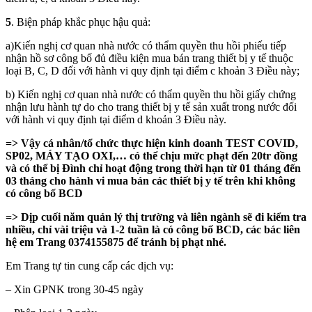
5
. Biện pháp khắc phục hậu quả:
a)Kiến nghị cơ quan nhà nước có thẩm quyền thu hồi phiếu tiếp
nhận hồ sơ công bố đủ điều kiện mua bán trang thiết bị y tế thuộc
loại B, C, D đối với hành vi quy định tại điểm c khoản 3 Điều này;
b) Kiến nghị cơ quan nhà nước có thẩm quyền thu hồi giấy chứng
nhận lưu hành tự do cho trang thiết bị y tế sản xuất trong nước đối
với hành vi quy định tại điểm d khoản 3 Điều này.
=> Vậy cá nhân/tổ chức thực hiện kinh doanh TEST COVID,
SP02, MÁY TẠO OXI,… có thể chịu mức phạt đến 20tr đồng
và có thể bị Đình chỉ hoạt động trong thời hạn từ 01 tháng đến
03 tháng cho hành vi mua bán các thiết bị y tế trên khi không
có công bố BCD
=> Dịp cuối năm quản lý thị trường và liên ngành sẽ đi kiểm tra
nhiều, chỉ vài triệu và 1-2 tuần là có công bố BCD, các bác liên
hệ em Trang 0374155875 để tránh bị phạt nhé.
Em Trang tự tin cung cấp các dịch vụ:
– Xin GPNK trong 30-45 ngày