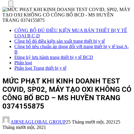
Menu
CÔNG BỐ ĐỦ ĐIỀU KIỆN MUA BÁN THIẾT BỊ Y TẾ
LOẠI B,C,D
Công bố đủ điều kiện sản xuất trang thiết bị y tế
Công bố tiêu chuẩn áp dụng đối với trang thiết bị y tế loại A,
B
Đăng ký lưu hành trang thiết bị y tế BCD
Phân loại
Phân loại Trang thiết bị y tế
MỨC PHẠT KHI KINH DOANH TEST
COVID, SP02, MÁY TẠO OXI KHÔNG CÓ
CÔNG BỐ BCD – MS HUYỀN TRANG
0374155875
AIRSEAGLOBAL GROUP
25 Tháng mười một, 2021
25
Tháng mười một, 2021