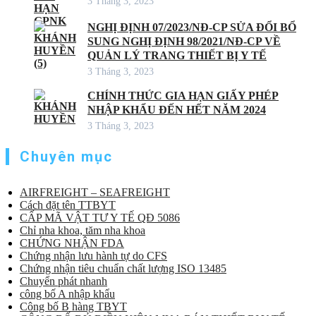
3 Tháng 3, 2023
NGHỊ ĐỊNH 07/2023/NĐ-CP SỬA ĐỔI BỔ
SUNG NGHỊ ĐỊNH 98/2021/NĐ-CP VỀ
QUẢN LÝ TRANG THIẾT BỊ Y TẾ
3 Tháng 3, 2023
CHÍNH THỨC GIA HẠN GIẤY PHÉP
NHẬP KHẨU ĐẾN HẾT NĂM 2024
3 Tháng 3, 2023
Chuyên mục
AIRFREIGHT – SEAFREIGHT
Cách đặt tên TTBYT
CẤP MÃ VẬT TƯ Y TẾ QĐ 5086
Chỉ nha khoa, tăm nha khoa
CHỨNG NHẬN FDA
Chứng nhận lưu hành tự do CFS
Chứng nhận tiêu chuẩn chất lượng ISO 13485
Chuyển phát nhanh
công bố A nhập khẩu
Công bố B hàng TBYT