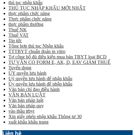
thủ tục nhập khẩu
THỦ TỤC NHẬP KHẨU MỚI NHẤT
thực phẩm chức năng
Thực phẩm chức năng
thực phẩm thường
Thuế NK
Thuế VAT
Tin tức
Tổng hợp thủ tục Nhập khẩu
TTTBYT chuẩn đoán in vitro
Tự công bố đủ điều kiện mua bán TBYT loại BCD
TƯ VẤN CO FORM E, AK, D, EAV GIẢM THUẾ
Tuyển dụng
ỦY quyền lưu hành
Uỷ quyền lưu hành để nhập khẩu
Ủy quyền lưu hành để nhập khẩu
Văn bản chỉ đạo điều hành
VĂN BẢN LUẬT
Văn bản pháp luật
Văn bản pháp quy
vào thầu ttbyt
Xin giấy phép nhập khẩu Thông tư 30
xuất khẩu khẩu trang
Liên hệ