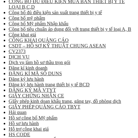
CÔNG BỐ ĐỦ ĐIỀU KIỆN MUA BÁN THIẾT BỊ Y TẾ
LOẠI B,C,D
Công bố đủ điều kiện sản xuất trang thiết bị y tế
Công bố mỹ phẩm
Công bố Mỹ phẩm Nhập khẩu
Công bố tiêu chuẩn áp dụng đối với trang thiết bị y tế loại A, B
Công khai giá
CÔNG KHAI QUẢNG CÁO
CSDT – HỒ SƠ KỸ THUẬT CHUNG ASEAN
CV2373
DỊCH VỤ
Dịch vụ làm hồ sơ thầu trọn gói
Đăng kí kinh doanh
ĐĂNG KÍ MÃ SỐ DUNS
Đăng ký lưu hành
Đăng ký lưu hành trang thiết bị y tế BCD
ĐĂNG KÝ MÃ VTYT
GIẤY CHỨNG NHẬN CE
GIấy phép kinh doan khẩu trang, găng tay, đồ phòng dịch
GIẤY PHÉP QUẢNG CÁO TBYT
Hải quan
Hồ sơ công bố Mỹ phẩm
Hồ sơ lưu hành
Hỗ trợ công khai giá
HS CODE