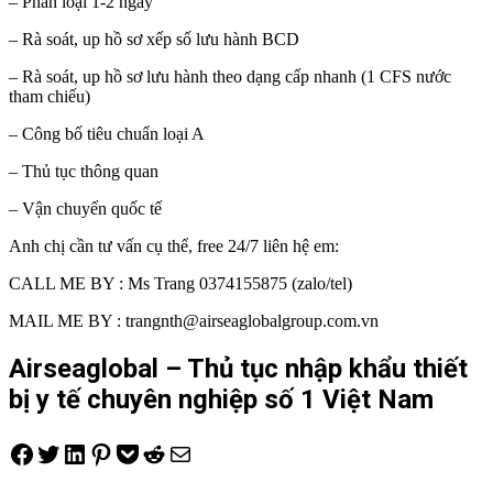
– Phân loại 1-2 ngày
– Rà soát, up hồ sơ xếp số lưu hành BCD
– Rà soát, up hồ sơ lưu hành theo dạng cấp nhanh (1 CFS nước
tham chiếu)
– Công bố tiêu chuẩn loại A
– Thủ tục thông quan
– Vận chuyển quốc tế
Anh chị cần tư vấn cụ thể, free 24/7 liên hệ em:
CALL ME BY : Ms Trang 0374155875 (zalo/tel)
MAIL ME BY : trangnth@airseaglobalgroup.com.vn
Airseaglobal – Thủ tục nhập khẩu thiết
bị y tế chuyên nghiệp số 1 Việt Nam
Share on Facebook
Tweet on Twitter
Share on LinkedIn
Pin on Pinterest
Save to pocket
Share on Reddit
Share via Email