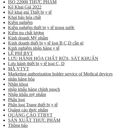
ISO 22000 THỰC PHẨM
Kê Khai Giá 2022
Kê khai giá Thiết bị y tế
Khai báo hóa chất
Kiểm nghiệm
Kiểm nghiệm thiết bị y tế trong nước
Kiểm tra chất lượng
Kinh doanh Mỹ phẩm
Kinh doanh thiết bị y tế loại B,C,D cần gì
Kinh nghiệm nhập hàng y tế
LỆ PHÍ BYT
LƯU HÀNH HÓA CHẤT RỬA, SÁT KHUẨN
Lưu hành thiết bị y tế loại C, D
MÃ VTYT
Marketing authorization holder service of Medical devices
nhãn hàng hóa
Nhãn khoa
nhập khẩu hàng chính ngạch
Nhập khẩu mỹ phẩm
Phân loại
Phân loại Trang thiết bị y tế
Quảng cáo thực phẩm
QUẢNG CÁO TTBYT
SẢN XUẤT THỰC PHẨM
Thông báo