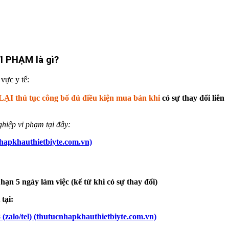
 PHẠM là gì?
vực y tế:
thủ tục công bố đủ điều kiện mua bán khi
có sự thay đổi liên
hiệp vi phạm tại đây:
hauthietbiyte.com.vn)
hạn 5 ngày làm việc (kể từ khi có sự thay đổi)
tại:
el) (thutucnhapkhauthietbiyte.com.vn)