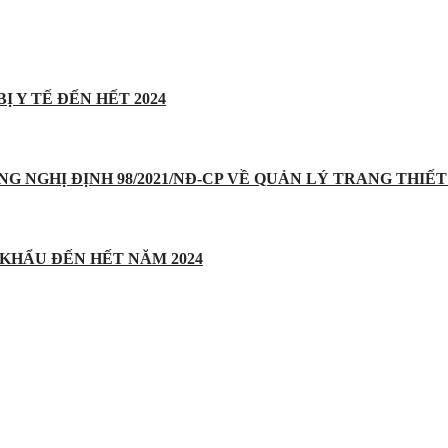
Ị Y TẾ ĐẾN HẾT 2024
UNG NGHỊ ĐỊNH 98/2021/NĐ-CP VỀ QUẢN LÝ TRANG THIẾT 
 KHẨU ĐẾN HẾT NĂM 2024