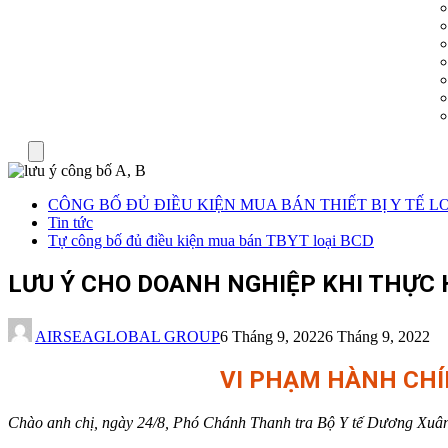
Menu
CÔNG BỐ ĐỦ ĐIỀU KIỆN MUA BÁN THIẾT BỊ Y TẾ LO
Tin tức
Tự công bố đủ điều kiện mua bán TBYT loại BCD
LƯU Ý CHO DOANH NGHIỆP KHI THỰC HI
AIRSEAGLOBAL GROUP
6 Tháng 9, 2022
6 Tháng 9, 2022
VI PHẠM HÀNH CHÍN
Chào anh chị, ngày 24/8, Phó Chánh Thanh tra Bộ Y tế Dương Xuân An