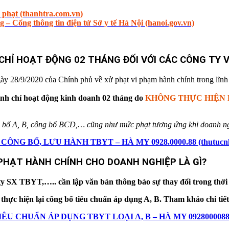
ử phạt (thanhtra.com.vn)
 – Cổng thông tin điện tử Sở y tế Hà Nội (hanoi.gov.vn)
 CHỈ HOẠT ĐỘNG 02 THÁNG ĐỐI VỚI CÁC CÔNG TY VI
ày 28/9/2020 của Chính phủ về xử phạt vi phạm hành chính trong lĩnh 
ình chỉ hoạt động kinh doanh 02 tháng do
KHÔNG THỰC HIỆN LẠI 
ng bố A, B, công bố BCD,… cũng như mức phạt tương ứng khi doanh ng
 BỐ, LƯU HÀNH TBYT – HÀ MY 0928.0000.88 (thutucnhapk
 PHẠT HÀNH CHÍNH CHO DOANH NGHIỆP LÀ GÌ?
 ty SX TBYT,….. cần lập văn bản thông báo sự thay đổi trong thời 
hực hiện lại công bố tiêu chuẩn áp dụng A, B. Tham khảo chi tiết 
UẨN ÁP DỤNG TBYT LOẠI A, B – HÀ MY 0928000088 (zalo/t