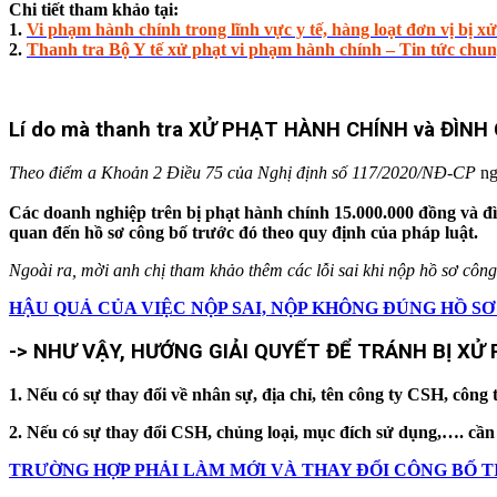
Chi tiết tham khảo tại:
1.
Vi phạm hành chính trong lĩnh vực y tế, hàng loạt đơn vị bị x
2.
Thanh tra Bộ Y tế xử phạt vi phạm hành chính – Tin tức chung
Lí do mà thanh tra XỬ PHẠT HÀNH CHÍNH và ĐÌNH
Theo điểm a Khoản 2 Điều 75 của Nghị định số 117/2020/NĐ-CP
ng
Các doanh nghiệp trên bị phạt hành chính 15.000.000 đồng và đ
quan đến hồ sơ công bố trước đó theo quy định của pháp luật.
Ngoài ra, mời anh chị tham khảo thêm các lỗi sai khi nộp hồ sơ cô
HẬU QUẢ CỦA VIỆC NỘP SAI, NỘP KHÔNG ĐÚNG HỒ SƠ CÔNG
-> NHƯ VẬY, HƯỚNG GIẢI QUYẾT ĐỂ TRÁNH BỊ XỬ
1. Nếu có sự thay đổi về nhân sự, địa chỉ, tên công ty CSH, công
2. Nếu có sự thay đổi CSH, chủng loại, mục đích sử dụng,…. cần t
TRƯỜNG HỢP PHẢI LÀM MỚI VÀ THAY ĐỔI CÔNG BỐ TIÊU CH