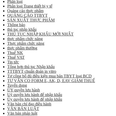
Phân loại
Phân loại Trang thiết bị y tế
Quảng cáo thực phẩm
QUẢNG CÁO TTBYT
SẢN XUẤT THỰC PHẨM
Thông báo
thủ tục nhập khẩu
THỦ TỤC NHẬP KHẨU MỚI NHẤT
thực phẩm chức năng
Thực phẩm chức năng
thực phẩm thường
Thuế NK
Thuế VAT
Tin tức
Tổng hợp thủ tục Nhập khẩu
TTTBYT chuẩn đoán in vitro
Tự công bố đủ điều kiện mua bán TBYT loại BCD
TƯ VẤN CO FORM E, AK, D, EAV GIẢM THUẾ
Tuyển dụng
ỦY quyền lưu hành
Uỷ quyền lưu hành để nhập khẩu
Ủy quyền lưu hành để nhập khẩu
Văn bản chỉ đạo điều hành
VĂN BẢN LUẬT
Văn bản pháp luật