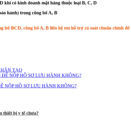
i có kinh doanh mặt hàng thuộc loại B, C, D
bảo hành) trong công bố A, B
ông bố BCD, công bố A, B liên hệ em hỗ trợ rà soát chuẩn chỉnh đ
NHÂN TẠO
ĐỂ NỘP HỒ SƠ LƯU HÀNH KHÔNG?
 thiết bị y tế chưa?