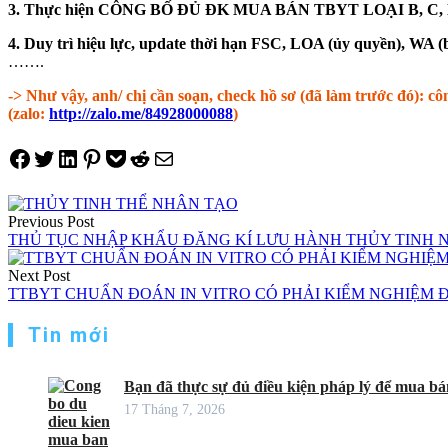
3. Thực hiện CÔNG BỐ ĐỦ ĐK MUA BÁN TBYT LOẠI B, C, D kh
4. Duy trì hiệu lực, update thời hạn FSC, LOA (ủy quyền), WA (
…….
-> Như vậy, anh/ chị cần soạn, check hồ sơ (đã làm trước đó): c
(zalo:
http://zalo.me/84928000088
)
Share on Facebook
Tweet on Twitter
Share on LinkedIn
Pin on Pinterest
Save to pocket
Share on Reddit
Share via Email
Điều
Previous Post
hướng
THỦ TỤC NHẬP KHẨU ĐĂNG KÍ LƯU HÀNH THỦY TINH 
bài
Next Post
viết
TTBYT CHUẨN ĐOÁN IN VITRO CÓ PHẢI KIỂM NGHIỆM 
Tin mới
Bạn đã thực sự đủ điều kiện pháp lý để mua bán
17 Tháng 7, 2026