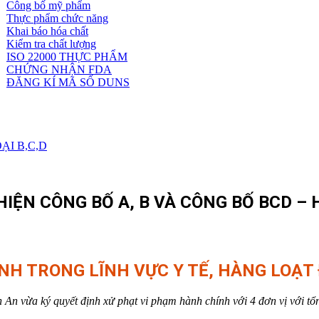
Công bố mỹ phẩm
Dịch
Thực phẩm chức năng
vụ
Khai báo hóa chất
khác
Kiểm tra chất lượng
ISO 22000 THỰC PHẨM
CHỨNG NHẬN FDA
ĐĂNG KÍ MÃ SỐ DUNS
ẠI B,C,D
ỆN CÔNG BỐ A, B VÀ CÔNG BỐ BCD – HÀ 
H TRONG LĨNH VỰC Y TẾ, HÀNG LOẠT 
 vừa ký quyết định xử phạt vi phạm hành chính với 4 đơn vị với tổng