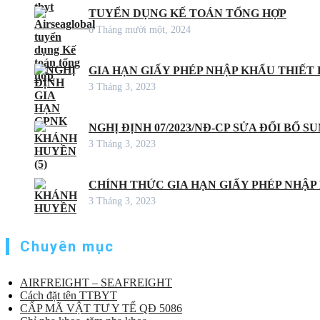
TUYỂN DỤNG KẾ TOÁN TỔNG HỢP
6 Tháng mười một, 2024
GIA HẠN GIẤY PHÉP NHẬP KHẨU THIẾT B
3 Tháng 3, 2023
NGHỊ ĐỊNH 07/2023/NĐ-CP SỬA ĐỔI BỔ S
3 Tháng 3, 2023
CHÍNH THỨC GIA HẠN GIẤY PHÉP NHẬP
3 Tháng 3, 2023
Chuyên mục
AIRFREIGHT – SEAFREIGHT
Cách đặt tên TTBYT
CẤP MÃ VẬT TƯ Y TẾ QĐ 5086