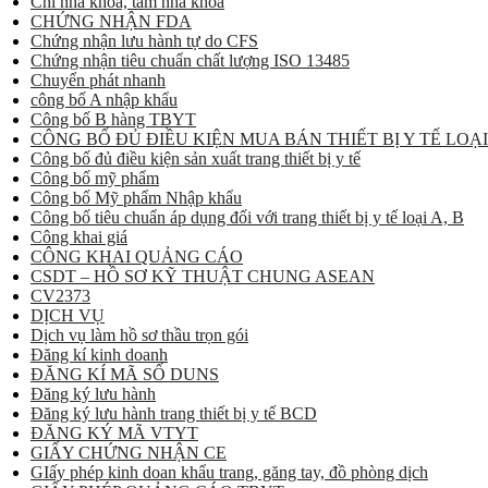
Chỉ nha khoa, tăm nha khoa
CHỨNG NHẬN FDA
Chứng nhận lưu hành tự do CFS
Chứng nhận tiêu chuẩn chất lượng ISO 13485
Chuyển phát nhanh
công bố A nhập khẩu
Công bố B hàng TBYT
CÔNG BỐ ĐỦ ĐIỀU KIỆN MUA BÁN THIẾT BỊ Y TẾ LOẠI
Công bố đủ điều kiện sản xuất trang thiết bị y tế
Công bố mỹ phẩm
Công bố Mỹ phẩm Nhập khẩu
Công bố tiêu chuẩn áp dụng đối với trang thiết bị y tế loại A, B
Công khai giá
CÔNG KHAI QUẢNG CÁO
CSDT – HỒ SƠ KỸ THUẬT CHUNG ASEAN
CV2373
DỊCH VỤ
Dịch vụ làm hồ sơ thầu trọn gói
Đăng kí kinh doanh
ĐĂNG KÍ MÃ SỐ DUNS
Đăng ký lưu hành
Đăng ký lưu hành trang thiết bị y tế BCD
ĐĂNG KÝ MÃ VTYT
GIẤY CHỨNG NHẬN CE
GIấy phép kinh doan khẩu trang, găng tay, đồ phòng dịch