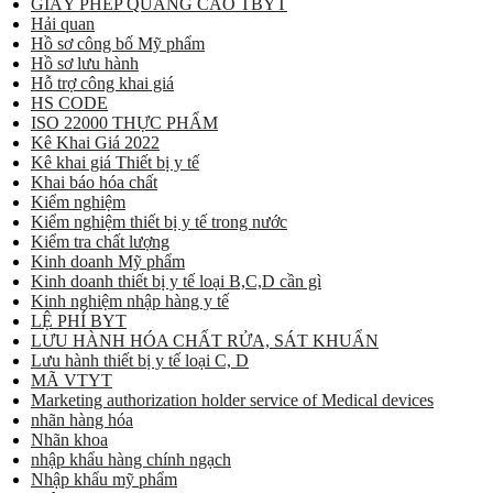
GIẤY PHÉP QUẢNG CÁO TBYT
Hải quan
Hồ sơ công bố Mỹ phẩm
Hồ sơ lưu hành
Hỗ trợ công khai giá
HS CODE
ISO 22000 THỰC PHẨM
Kê Khai Giá 2022
Kê khai giá Thiết bị y tế
Khai báo hóa chất
Kiểm nghiệm
Kiểm nghiệm thiết bị y tế trong nước
Kiểm tra chất lượng
Kinh doanh Mỹ phẩm
Kinh doanh thiết bị y tế loại B,C,D cần gì
Kinh nghiệm nhập hàng y tế
LỆ PHÍ BYT
LƯU HÀNH HÓA CHẤT RỬA, SÁT KHUẨN
Lưu hành thiết bị y tế loại C, D
MÃ VTYT
Marketing authorization holder service of Medical devices
nhãn hàng hóa
Nhãn khoa
nhập khẩu hàng chính ngạch
Nhập khẩu mỹ phẩm