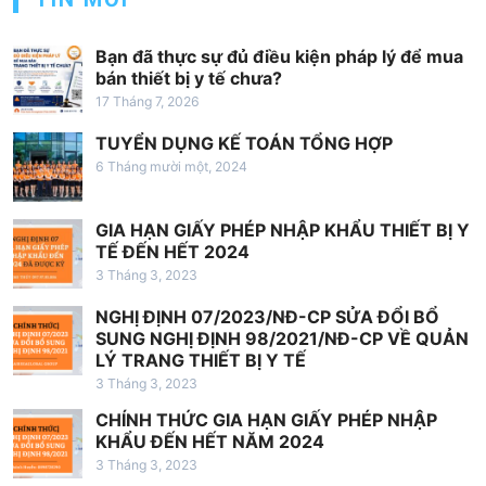
n
g
Bạn đã thực sự đủ điều kiện pháp lý để mua
b
bán thiết bị y tế chưa?
à
17 Tháng 7, 2026
i
TUYỂN DỤNG KẾ TOÁN TỔNG HỢP
v
6 Tháng mười một, 2024
i
GIA HẠN GIẤY PHÉP NHẬP KHẨU THIẾT BỊ Y
ế
TẾ ĐẾN HẾT 2024
t
3 Tháng 3, 2023
NGHỊ ĐỊNH 07/2023/NĐ-CP SỬA ĐỔI BỔ
SUNG NGHỊ ĐỊNH 98/2021/NĐ-CP VỀ QUẢN
LÝ TRANG THIẾT BỊ Y TẾ
3 Tháng 3, 2023
CHÍNH THỨC GIA HẠN GIẤY PHÉP NHẬP
KHẨU ĐẾN HẾT NĂM 2024
3 Tháng 3, 2023