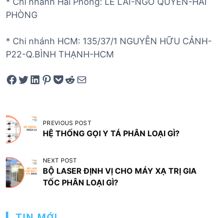
* Chi nhánh Hải Phòng: LÊ LAI-NGÔ QUYỀN-HẢI
PHÒNG
* Chi nhánh HCM: 135/37/1 NGUYỄN HỮU CẢNH-
P22-Q.BÌNH THẠNH-HCM
Share on Facebook
Tweet on Twitter
Share on LinkedIn
Pin on Pinterest
Save to pocket
Share on Reddit
Share via Email
Đ
PREVIOUS POST
i
HỆ THỐNG GỌI Y TÁ PHÂN LOẠI GÌ?
ề
NEXT POST
u
BỘ LASER ĐỊNH VỊ CHO MÁY XẠ TRỊ GIA
h
TỐC PHÂN LOẠI GÌ?
ư
ớ
TIN MỚI