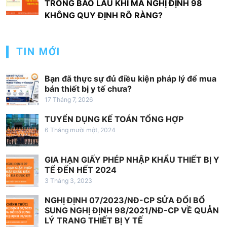
ư
TRONG BAO LÂU KHI MÀ NGHỊ ĐỊNH 98
ớ
KHÔNG QUY ĐỊNH RÕ RÀNG?
n
g
TIN MỚI
b
à
Bạn đã thực sự đủ điều kiện pháp lý để mua
bán thiết bị y tế chưa?
i
17 Tháng 7, 2026
v
TUYỂN DỤNG KẾ TOÁN TỔNG HỢP
i
6 Tháng mười một, 2024
ế
t
GIA HẠN GIẤY PHÉP NHẬP KHẨU THIẾT BỊ Y
TẾ ĐẾN HẾT 2024
3 Tháng 3, 2023
NGHỊ ĐỊNH 07/2023/NĐ-CP SỬA ĐỔI BỔ
SUNG NGHỊ ĐỊNH 98/2021/NĐ-CP VỀ QUẢN
LÝ TRANG THIẾT BỊ Y TẾ