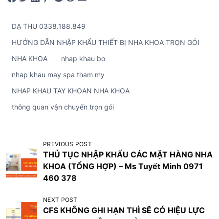
DẠ THU 0338.188.849
HƯỚNG DẪN NHẬP KHẨU THIẾT BỊ NHA KHOA TRỌN GÓI
NHA KHOA
nhap khau bo
nhap khau may spa tham my
NHAP KHAU TAY KHOAN NHA KHOA
thông quan vận chuyển trọn gói
Đ
PREVIOUS POST
THỦ TỤC NHẬP KHẨU CÁC MẶT HÀNG NHA
i
KHOA (TỔNG HỢP) – Ms Tuyết Minh 0971
ề
460 378
u
NEXT POST
h
CFS KHÔNG GHI HẠN THÌ SẼ CÓ HIỆU LỰC