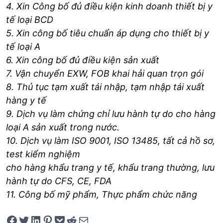
4. Xin Công bố đủ điều kiện kinh doanh thiết bị y
tế loại BCD
5. Xin công bố tiêu chuẩn áp dụng cho thiết bị y
tế loại A
6. Xin công bố đủ điều kiện sản xuất
7. Vận chuyển EXW, FOB khai hải quan trọn gói
8. Thủ tục tạm xuất tái nhập, tạm nhập tái xuất
hàng y tế
9. Dịch vụ làm chứng chỉ lưu hành tự do cho hàng
loại A sản xuất
trong
nước.
10. Dịch vụ làm ISO 9001, ISO 13485, tất cả hồ sơ,
test kiểm nghiệm
cho
hàng khẩu trang y tế, khẩu trang thường, lưu
hành tự do CFS, CE, FDA
11. Công bố mỹ phẩm, Thực phẩm chức năng
Share on Facebook
Tweet on Twitter
Share on LinkedIn
Pin on Pinterest
Save to pocket
Share on Reddit
Share via Email