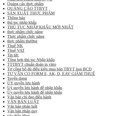
Quảng cáo thực phẩm
QUẢNG CÁO TTBYT
SẢN XUẤT THỰC PHẨM
Thông báo
thủ tục nhập khẩu
THỦ TỤC NHẬP KHẨU MỚI NHẤT
thực phẩm chức năng
Thực phẩm chức năng
thực phẩm thường
Thuế NK
Thuế VAT
Tin tức
Tổng hợp thủ tục Nhập khẩu
TTTBYT chuẩn đoán in vitro
Tự công bố đủ điều kiện mua bán TBYT loại BCD
TƯ VẤN CO FORM E, AK, D, EAV GIẢM THUẾ
Tuyển dụng
ỦY quyền lưu hành
Uỷ quyền lưu hành để nhập khẩu
Ủy quyền lưu hành để nhập khẩu
Văn bản chỉ đạo điều hành
VĂN BẢN LUẬT
Văn bản pháp luật
Văn bản pháp quy
vào thầu ttbyt