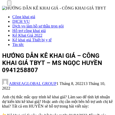
Menu
Công khai giá
DỊCH VỤ
Dịch vụ làm hồ sơ thầu trọn gói
Hỗ trợ công khai giá
Kê Khai Giá 2022
Kê khai giá Thiết bị y tế
Tin tức
HƯỚNG DẪN KÊ KHAI GIÁ – CÔNG
KHAI GIÁ TBYT – MS NGỌC HUYỀN
0941258807
AIRSEAGLOBAL GROUP
1 Tháng 8, 2022
13 Tháng 10,
2022
Anh chị thắc mắc quy trình kê khai giá? Làm sao để tính lợi nhuận
dự kiến khi kê khai giá? Hoặc anh chị cần một bên hỗ trợ anh chị kê
khai? Tất cả em HUYỀN sẽ hỗ trợ trong bài viết này: