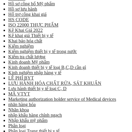
Hồ sơ công bố Mỹ phẩm
Hồ sơ lưu hành
Hỗ trợ công khai giá
HS CODE
ISO 22000 THỰC PHẨM
Kê Khai Giá 2022
Kê khai giá Thiết bị y tế
Khai báo hóa chất
Kiểm nghiệm
Kiểm nghiệm thiết bị y tế trong nước
Kiểm tra chất lượng
Kinh doanh Mỹ phẩm
Kinh doanh thiết bị y tế loại B,C,D cần gì
Kinh nghiệm nhập hàng y tế
LỆ PHÍ BYT
LƯU HÀNH HÓA CHẤT RỬA, SÁT KHUẨN
Lưu hành thiết bị y tế loại C, D
MÃ VTYT
Marketing authorization holder service of Medical devices
nhãn hàng hóa
Nhãn khoa
nhập khẩu hàng chính ngạch
Nhập khẩu mỹ phẩm
Phân loại
Phân loại Trang thiết bị y tế