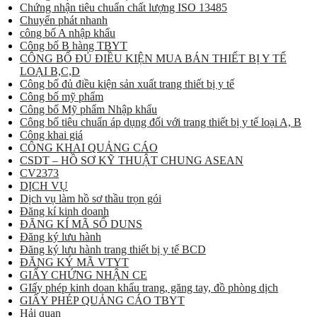
Chứng nhận tiêu chuẩn chất lượng ISO 13485
Chuyển phát nhanh
công bố A nhập khẩu
Công bố B hàng TBYT
CÔNG BỐ ĐỦ ĐIỀU KIỆN MUA BÁN THIẾT BỊ Y TẾ
LOẠI B,C,D
Công bố đủ điều kiện sản xuất trang thiết bị y tế
Công bố mỹ phẩm
Công bố Mỹ phẩm Nhập khẩu
Công bố tiêu chuẩn áp dụng đối với trang thiết bị y tế loại A, B
Công khai giá
CÔNG KHAI QUẢNG CÁO
CSDT – HỒ SƠ KỸ THUẬT CHUNG ASEAN
CV2373
DỊCH VỤ
Dịch vụ làm hồ sơ thầu trọn gói
Đăng kí kinh doanh
ĐĂNG KÍ MÃ SỐ DUNS
Đăng ký lưu hành
Đăng ký lưu hành trang thiết bị y tế BCD
ĐĂNG KÝ MÃ VTYT
GIẤY CHỨNG NHẬN CE
GIấy phép kinh doan khẩu trang, găng tay, đồ phòng dịch
GIẤY PHÉP QUẢNG CÁO TBYT
Hải quan