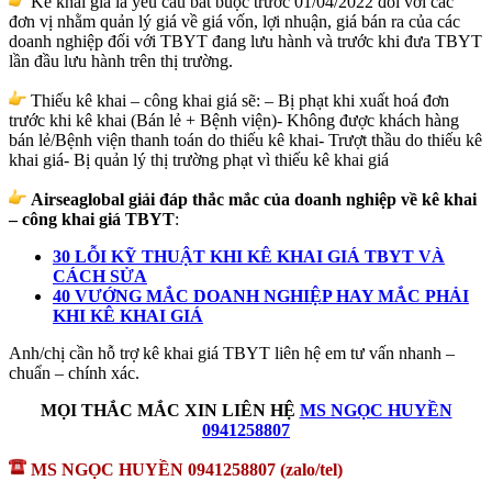
Kê khai giá là yêu cầu bắt buộc trước 01/04/2022 đối với các
đơn vị nhằm quản lý giá về giá vốn, lợi nhuận, giá bán ra của các
doanh nghiệp đối với TBYT đang lưu hành và trước khi đưa TBYT
lần đầu lưu hành trên thị trường.
Thiếu kê khai – công khai giá sẽ: – Bị phạt khi xuất hoá đơn
trước khi kê khai (Bán lẻ + Bệnh viện)- Không được khách hàng
bán lẻ/Bệnh viện thanh toán do thiếu kê khai- Trượt thầu do thiếu kê
khai giá- Bị quản lý thị trường phạt vì thiếu kê khai giá
Airseaglobal giải đáp thắc mắc của doanh nghiệp về kê khai
– công khai giá TBYT
:
30 LỖI KỸ THUẬT KHI KÊ KHAI GIÁ TBYT VÀ
CÁCH SỬA
40 VƯỚNG MẮC DOANH NGHIỆP HAY MẮC PHẢI
KHI KÊ KHAI GIÁ
Anh/chị cần hỗ trợ kê khai giá TBYT liên hệ em tư vấn nhanh –
chuẩn – chính xác.
MỌI THẮC MẮC XIN LIÊN HỆ
MS NGỌC HUYỀN
0941258807
MS NGỌC HUYỀN 0941258807
(zalo/tel)