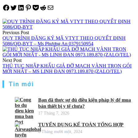
Share on Facebook
Tweet on Twitter
Share on LinkedIn
Pin on Pinterest
Save to pocket
Share on Reddit
Share via Email
Điều
hướng
Previous Post
QUY TRÌNH ĐĂNG KÝ MÃ VTYT THEO QUYẾT ĐỊNH
bài
5086/QĐ-BYT – Ms Phương An 0379150954
viết
Next Post
THỦ TỤC NHẬP KHẨU GIÁ ĐỠ MẠCH VÀNH TRỌN GÓI
MỚI NHẤT – MS LINH ĐAN 0973.189.870 (ZALO/TEL)
Tin mới
Bạn đã thực sự đủ điều kiện pháp lý để mua
bán thiết bị y tế chưa?
17 Tháng 7, 2026
TUYỂN DỤNG KẾ TOÁN TỔNG HỢP
6 Tháng mười một, 2024