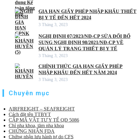
GIA HẠN GIẤY PHÉP NHẬP KHẨU THIẾT
BỊ Y TẾ ĐẾN HẾT 2024
3 Tháng 3, 2023
NGHỊ ĐỊNH 07/2023/NĐ-CP SỬA ĐỔI BỔ
SUNG NGHỊ ĐỊNH 98/2021/NĐ-CP VỀ
QUẢN LÝ TRANG THIẾT BỊ Y TẾ
3 Tháng 3, 2023
CHÍNH THỨC GIA HẠN GIẤY PHÉP
NHẬP KHẨU ĐẾN HẾT NĂM 2024
3 Tháng 3, 2023
Chuyên mục
AIRFREIGHT – SEAFREIGHT
Cách đặt tên TTBYT
CẤP MÃ VẬT TƯ Y TẾ QĐ 5086
Chỉ nha khoa, tăm nha khoa
CHỨNG NHẬN FDA
Chứng nhận lưu hành tự do CFS