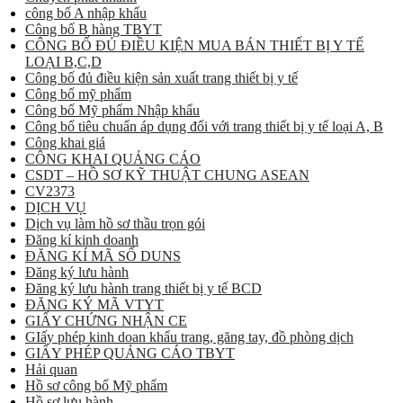
công bố A nhập khẩu
Công bố B hàng TBYT
CÔNG BỐ ĐỦ ĐIỀU KIỆN MUA BÁN THIẾT BỊ Y TẾ
LOẠI B,C,D
Công bố đủ điều kiện sản xuất trang thiết bị y tế
Công bố mỹ phẩm
Công bố Mỹ phẩm Nhập khẩu
Công bố tiêu chuẩn áp dụng đối với trang thiết bị y tế loại A, B
Công khai giá
CÔNG KHAI QUẢNG CÁO
CSDT – HỒ SƠ KỸ THUẬT CHUNG ASEAN
CV2373
DỊCH VỤ
Dịch vụ làm hồ sơ thầu trọn gói
Đăng kí kinh doanh
ĐĂNG KÍ MÃ SỐ DUNS
Đăng ký lưu hành
Đăng ký lưu hành trang thiết bị y tế BCD
ĐĂNG KÝ MÃ VTYT
GIẤY CHỨNG NHẬN CE
GIấy phép kinh doan khẩu trang, găng tay, đồ phòng dịch
GIẤY PHÉP QUẢNG CÁO TBYT
Hải quan
Hồ sơ công bố Mỹ phẩm
Hồ sơ lưu hành