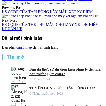
Điều
Previous Post
hướng
HS CODE CỦA TĂM BÔNG LẤY MẪU XÉT NGHIỆM
bài
Next Post
viết
HS CODE CỦA THẺ THU MẪU CHO MÁY XÉT NGHIỆM
KHUẨN HP
Để lại một bình luận
Bạn phải
đăng nhập
để gửi bình luận.
Tin mới
Bạn đã thực sự đủ điều kiện pháp lý để mua
bán thiết bị y tế chưa?
17 Tháng 7, 2026
TUYỂN DỤNG KẾ TOÁN TỔNG HỢP
6 Tháng mười một, 2024