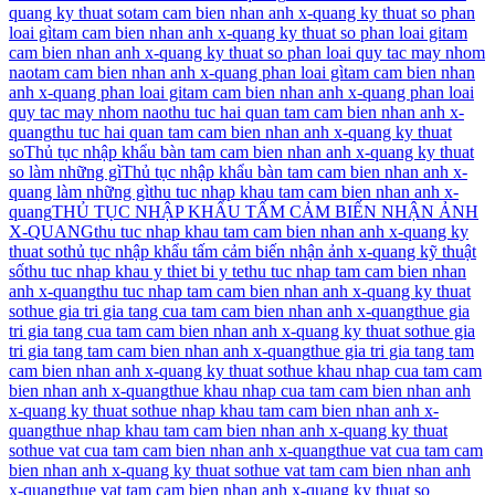
quang ky thuat so
tam cam bien nhan anh x-quang ky thuat so phan
loai gì
tam cam bien nhan anh x-quang ky thuat so phan loai gi
tam
cam bien nhan anh x-quang ky thuat so phan loai quy tac may nhom
nao
tam cam bien nhan anh x-quang phan loai gì
tam cam bien nhan
anh x-quang phan loai gi
tam cam bien nhan anh x-quang phan loai
quy tac may nhom nao
thu tuc hai quan tam cam bien nhan anh x-
quang
thu tuc hai quan tam cam bien nhan anh x-quang ky thuat
so
Thủ tục nhập khẩu bàn tam cam bien nhan anh x-quang ky thuat
so làm những gì
Thủ tục nhập khẩu bàn tam cam bien nhan anh x-
quang làm những gì
thu tuc nhap khau tam cam bien nhan anh x-
quang
THỦ TỤC NHẬP KHẨU TẤM CẢM BIẾN NHẬN ẢNH
X-QUANG
thu tuc nhap khau tam cam bien nhan anh x-quang ky
thuat so
thủ tục nhập khẩu tấm cảm biến nhận ảnh x-quang kỹ thuật
số
thu tuc nhap khau y thiet bi y te
thu tuc nhap tam cam bien nhan
anh x-quang
thu tuc nhap tam cam bien nhan anh x-quang ky thuat
so
thue gia tri gia tang cua tam cam bien nhan anh x-quang
thue gia
tri gia tang cua tam cam bien nhan anh x-quang ky thuat so
thue gia
tri gia tang tam cam bien nhan anh x-quang
thue gia tri gia tang tam
cam bien nhan anh x-quang ky thuat so
thue khau nhap cua tam cam
bien nhan anh x-quang
thue khau nhap cua tam cam bien nhan anh
x-quang ky thuat so
thue nhap khau tam cam bien nhan anh x-
quang
thue nhap khau tam cam bien nhan anh x-quang ky thuat
so
thue vat cua tam cam bien nhan anh x-quang
thue vat cua tam cam
bien nhan anh x-quang ky thuat so
thue vat tam cam bien nhan anh
x-quang
thue vat tam cam bien nhan anh x-quang ky thuat so