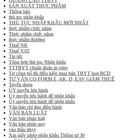
QUẢNG CÁO TTBYT
SẢN XUẤT THỰC PHẨM
Thông báo
thủ tục nhập khẩu
THỦ TỤC NHẬP KHẨU MỚI NHẤT
thực phẩm chức năng
Thực phẩm chức năng
thực phẩm thường
Thuế NK
Thuế VAT
Tin tức
Tổng hợp thủ tục Nhập khẩu
TTTBYT chuẩn đoán in vitro
Tự công bố đủ điều kiện mua bán TBYT loại BCD
TƯ VẤN CO FORM E, AK, D, EAV GIẢM THUẾ
Tuyển dụng
ỦY quyền lưu hành
Uỷ quyền lưu hành để nhập khẩu
Ủy quyền lưu hành để nhập khẩu
Văn bản chỉ đạo điều hành
VĂN BẢN LUẬT
Văn bản pháp luật
Văn bản pháp quy
vào thầu ttbyt
Xin giấy phép nhập khẩu Thông tư 30