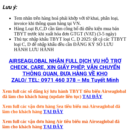
Lưu ý:
Tem nhãn trên hàng hoá phải khớp với tờ khai, phân loại,
invoice khi thông quan hàng tại VN.
Hàng Loại B,C,D cần làm công bố đủ điều kiện mua bán
TBYT trước khi xuất hóa đơn GTGT (VAT) (3-5 ngày)
Thủ tục nhập khẩu TBYT loại C, D 2025: tất cả các TTBYT
loại C, D để nhập khẩu đều cần ĐĂNG KÝ SỐ LƯU
HÀNH LƯU HÀNH
AIRSEAGLOBAL NHẬN FULL DỊCH VỤ HỖ TRỢ
CHECK, CARE, XIN GIẤY PHÉP, VẬN CHUYỂN
THÔNG QUAN, ĐƯA HÀNG VỀ KHO
ZALO/ TEL: 0971 460 378 – Ms Tuyết Minh
Xem full các số đăng ký lưu hành TBYT tiêu biểu Airseaglobal
đã làm cho khách hàng (update liên tục)
TẠI ĐÂY
Xem full các vận đơn hàng Sea tiêu biểu mà Airseaglobal đã
làm cho khách hàng
TẠI ĐÂY
Xem full các vận đơn hàng Air tiêu biểu mà Airseaglobal đã
làm cho khách hàng
TẠI ĐÂY