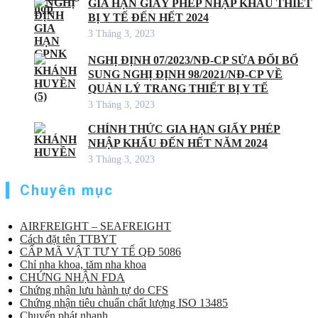
GIA HẠN GIẤY PHÉP NHẬP KHẨU THIẾT
BỊ Y TẾ ĐẾN HẾT 2024
3 Tháng 3, 2023
NGHỊ ĐỊNH 07/2023/NĐ-CP SỬA ĐỔI BỔ
SUNG NGHỊ ĐỊNH 98/2021/NĐ-CP VỀ
QUẢN LÝ TRANG THIẾT BỊ Y TẾ
3 Tháng 3, 2023
CHÍNH THỨC GIA HẠN GIẤY PHÉP
NHẬP KHẨU ĐẾN HẾT NĂM 2024
3 Tháng 3, 2023
Chuyên mục
AIRFREIGHT – SEAFREIGHT
Cách đặt tên TTBYT
CẤP MÃ VẬT TƯ Y TẾ QĐ 5086
Chỉ nha khoa, tăm nha khoa
CHỨNG NHẬN FDA
Chứng nhận lưu hành tự do CFS
Chứng nhận tiêu chuẩn chất lượng ISO 13485
Chuyển phát nhanh