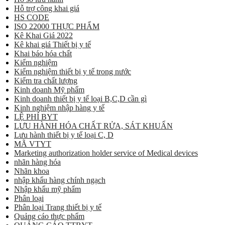
Hỗ trợ công khai giá
HS CODE
ISO 22000 THỰC PHẨM
Kê Khai Giá 2022
Kê khai giá Thiết bị y tế
Khai báo hóa chất
Kiểm nghiệm
Kiểm nghiệm thiết bị y tế trong nước
Kiểm tra chất lượng
Kinh doanh Mỹ phẩm
Kinh doanh thiết bị y tế loại B,C,D cần gì
Kinh nghiệm nhập hàng y tế
LỆ PHÍ BYT
LƯU HÀNH HÓA CHẤT RỬA, SÁT KHUẨN
Lưu hành thiết bị y tế loại C, D
MÃ VTYT
Marketing authorization holder service of Medical devices
nhãn hàng hóa
Nhãn khoa
nhập khẩu hàng chính ngạch
Nhập khẩu mỹ phẩm
Phân loại
Phân loại Trang thiết bị y tế
Quảng cáo thực phẩm