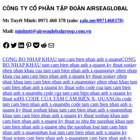
CÔNG TY CỔ PHẦN TẬP ĐOÀN AIRSEAGLOBAL
Ms Tuyết Minh: 0971 460 378 (zalo:
zalo.me/0971460378)
Mail:
minhntt@airseaglobalgroup.com.vn
Share on Facebook
Tweet on Twitter
Share on LinkedIn
Pin on Pinterest
Save to pocket
Share on Reddit
Share via Email
CONG BO NHAP KHAU tam cam bien nhan anh x-quang
CONG
BO NHAP KHAU tam cam bien nhan anh x-quang ky thuat so
giay
phep nhap khau cua tam cam bien nhan anh x-quang
giay phep nhap
khau cua tam cam bien nhan anh x-quang ky thuat so
giay phep
nhap khau tam cam bien nhan anh x-quang
giay phep nhap khau tam
cam bien nhan anh x-quang ky thuat so
hs code cua tam cam bien
nhan anh x-quang
hs code cua tam cam bien nhan anh x-quang ky
thuat so
HS CODE CỦA TẤM CẢM BIẾN X- QUANG
hs code
tam cam bien nhan anh x-quang
hs code tam cam bien nhan anh x-
quang ky thuat so
nhap khau tam cam bien nhan anh x-quang
nhap
khau tam cam bien nhan anh x-quang ky thuat so
nhap khau tam
cam bien nhan anh x-quang ky thuat so nhu the nao
nhap khau tam
cam bien nhan anh x-quang nhu the nao
phan loai tam cam bien
nhan anh x-quang
phan loai tam cam bien nhan anh x-quang ky
thuat so
tam cam bien nhan anh x-quang
tam cam bien nhan anh x-