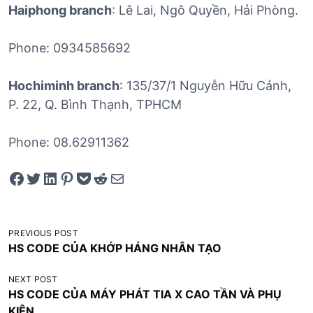
Haiphong branch
: Lê Lai, Ngô Quyền, Hải Phòng.
Phone: 0934585692
Hochiminh branch
: 135/37/1 Nguyễn Hữu Cảnh,
P. 22, Q. Bình Thạnh, TPHCM
Phone: 08.62911362
Share on Facebook
Tweet on Twitter
Share on LinkedIn
Pin on Pinterest
Save to pocket
Share on Reddit
Share via Email
Đ
PREVIOUS POST
HS CODE CỦA KHỚP HÁNG NHÂN TẠO
i
ề
NEXT POST
HS CODE CỦA MÁY PHÁT TIA X CAO TẦN VÀ PHỤ
u
KIỆN