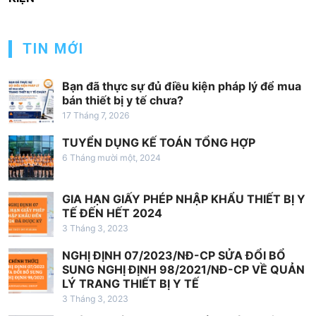
h
ư
ớ
TIN MỚI
n
Bạn đã thực sự đủ điều kiện pháp lý để mua
g
bán thiết bị y tế chưa?
b
17 Tháng 7, 2026
à
TUYỂN DỤNG KẾ TOÁN TỔNG HỢP
i
6 Tháng mười một, 2024
v
i
GIA HẠN GIẤY PHÉP NHẬP KHẨU THIẾT BỊ Y
TẾ ĐẾN HẾT 2024
ế
3 Tháng 3, 2023
t
NGHỊ ĐỊNH 07/2023/NĐ-CP SỬA ĐỔI BỔ
SUNG NGHỊ ĐỊNH 98/2021/NĐ-CP VỀ QUẢN
LÝ TRANG THIẾT BỊ Y TẾ
3 Tháng 3, 2023