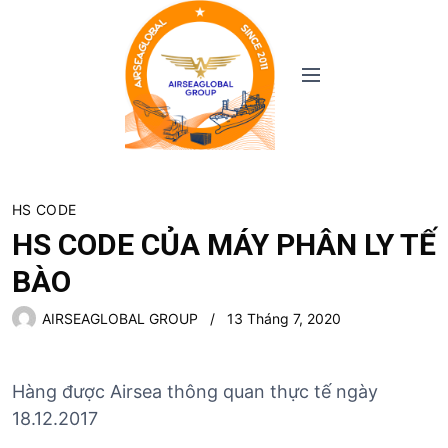
S
k
i
M
p
e
t
n
o
u
c
o
n
HS CODE
t
HS CODE CỦA MÁY PHÂN LY TẾ
e
BÀO
n
t
AIRSEAGLOBAL GROUP
13 Tháng 7, 2020
Hàng được Airsea thông quan thực tế ngày
18.12.2017