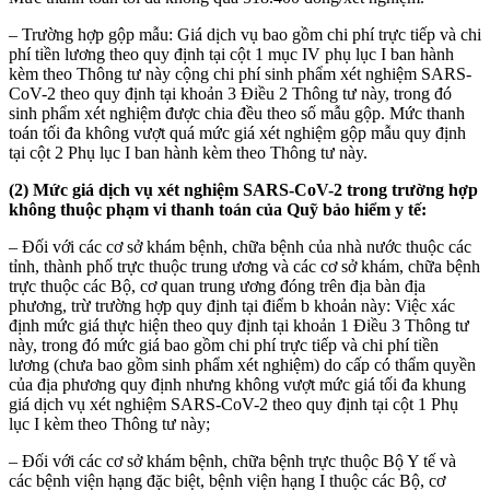
– Trường hợp gộp mẫu: Giá dịch vụ bao gồm chi phí trực tiếp và chi
phí tiền lương theo quy định tại cột 1 mục IV phụ lục I ban hành
kèm theo Thông tư này cộng chi phí sinh phẩm xét nghiệm SARS-
CoV-2 theo quy định tại khoản 3 Điều 2 Thông tư này, trong đó
sinh phẩm xét nghiệm được chia đều theo số mẫu gộp. Mức thanh
toán tối đa không vượt quá mức giá xét nghiệm gộp mẫu quy định
tại cột 2 Phụ lục I ban hành kèm theo Thông tư này.
(2) Mức giá dịch vụ xét nghiệm SARS-CoV-2 trong trường hợp
không thuộc phạm vi thanh toán của Quỹ bảo hiểm y tế:
– Đối với các cơ sở khám bệnh, chữa bệnh của nhà nước thuộc các
tỉnh, thành phố trực thuộc trung ương và các cơ sở khám, chữa bệnh
trực thuộc các Bộ, cơ quan trung ương đóng trên địa bàn địa
phương, trừ trường hợp quy định tại điểm b khoản này: Việc xác
định mức giá thực hiện theo quy định tại khoản 1 Điều 3 Thông tư
này, trong đó mức giá bao gồm chi phí trực tiếp và chi phí tiền
lương (chưa bao gồm sinh phẩm xét nghiệm) do cấp có thẩm quyền
của địa phương quy định nhưng không vượt mức giá tối đa khung
giá dịch vụ xét nghiệm SARS-CoV-2 theo quy định tại cột 1 Phụ
lục I kèm theo Thông tư này;
– Đối với các cơ sở khám bệnh, chữa bệnh trực thuộc Bộ Y tế và
các bệnh viện hạng đặc biệt, bệnh viện hạng I thuộc các Bộ, cơ