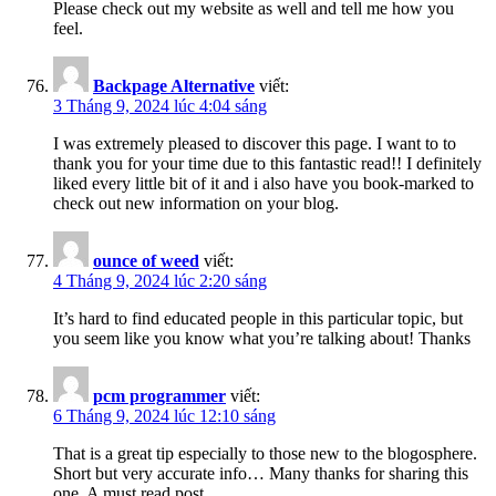
Please check out my website as well and tell me how you
feel.
Backpage Alternative
viết:
3 Tháng 9, 2024 lúc 4:04 sáng
I was extremely pleased to discover this page. I want to to
thank you for your time due to this fantastic read!! I definitely
liked every little bit of it and i also have you book-marked to
check out new information on your blog.
ounce of weed
viết:
4 Tháng 9, 2024 lúc 2:20 sáng
It’s hard to find educated people in this particular topic, but
you seem like you know what you’re talking about! Thanks
pcm programmer
viết:
6 Tháng 9, 2024 lúc 12:10 sáng
That is a great tip especially to those new to the blogosphere.
Short but very accurate info… Many thanks for sharing this
one. A must read post.