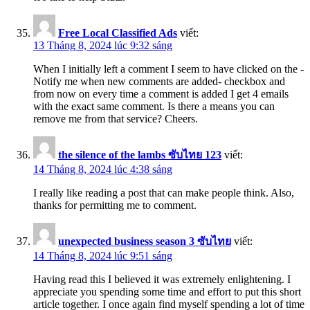
Free Local Classified Ads
viết:
13 Tháng 8, 2024 lúc 9:32 sáng
When I initially left a comment I seem to have clicked on the -
Notify me when new comments are added- checkbox and
from now on every time a comment is added I get 4 emails
with the exact same comment. Is there a means you can
remove me from that service? Cheers.
the silence of the lambs ซับไทย 123
viết:
14 Tháng 8, 2024 lúc 4:38 sáng
I really like reading a post that can make people think. Also,
thanks for permitting me to comment.
unexpected business season 3 ซับไทย
viết:
14 Tháng 8, 2024 lúc 9:51 sáng
Having read this I believed it was extremely enlightening. I
appreciate you spending some time and effort to put this short
article together. I once again find myself spending a lot of time