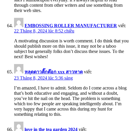
through content from other writers and use something from
their web sites.
EMBOSSING ROLLER MANUFACTURER
viết:
22 Tháng 8, 2024 lúc 8:52 chiều
A motivating discussion is worth comment. I do think that you
should publish more on this issue, it may not be a taboo
subject but generally folks don’t discuss these issues. To the
next! Best wishes!
หลุดดาวติ๊กต๊อก xxx สาวหาด
viết:
23 Tháng 8, 2024 lúc 5:36 sáng
I’m amazed, I have to admit. Seldom do I come across a blog
that’s both educative and engaging, and without a doubt,
you’ve hit the nail on the head. The problem is something
which too few people are speaking intelligently about. I’m
very happy that I came across this during my hunt for
something relating to this.
love in the tea garden 2024
viết: