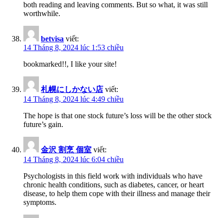
both reading and leaving comments. But so what, it was still
worthwhile.
betvisa
viết:
14 Tháng 8, 2024 lúc 1:53 chiều
bookmarked!!, I like your site!
札幌にしかない店
viết:
14 Tháng 8, 2024 lúc 4:49 chiều
The hope is that one stock future’s loss will be the other stock
future’s gain.
金沢 割烹 個室
viết:
14 Tháng 8, 2024 lúc 6:04 chiều
Psychologists in this field work with individuals who have
chronic health conditions, such as diabetes, cancer, or heart
disease, to help them cope with their illness and manage their
symptoms.