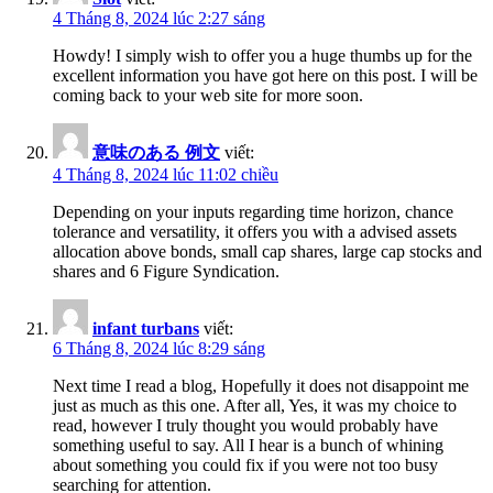
4 Tháng 8, 2024 lúc 2:27 sáng
Howdy! I simply wish to offer you a huge thumbs up for the
excellent information you have got here on this post. I will be
coming back to your web site for more soon.
意味のある 例文
viết:
4 Tháng 8, 2024 lúc 11:02 chiều
Depending on your inputs regarding time horizon, chance
tolerance and versatility, it offers you with a advised assets
allocation above bonds, small cap shares, large cap stocks and
shares and 6 Figure Syndication.
infant turbans
viết:
6 Tháng 8, 2024 lúc 8:29 sáng
Next time I read a blog, Hopefully it does not disappoint me
just as much as this one. After all, Yes, it was my choice to
read, however I truly thought you would probably have
something useful to say. All I hear is a bunch of whining
about something you could fix if you were not too busy
searching for attention.