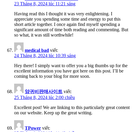
23 Tháng 8, 2024 lúc 11:21 sáng
Having read this I thought it was very enlightening. I
appreciate you spending some time and energy to put this
short article together. I once again find myself spending a
significant amount of time both reading and commenting. But
so what, it was still worthwhile!
medical bad
viết:
24 Tháng 8, 2024 lúc 10:39 sáng
Hey there! I simply want to offer you a big thumbs up for the
excellent information you have got here on this post. I’ll be
coming back to your blog for more soon.
양귀비판매사이트
viết:
25 Tháng 8, 2024 lúc 2:00 chiều
Excellent post! We are linking to this particularly great content
on our website. Keep up the great writing.
TPower
viết: