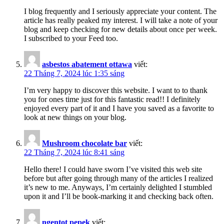
I blog frequently and I seriously appreciate your content. The
article has really peaked my interest. I will take a note of your
blog and keep checking for new details about once per week.
I subscribed to your Feed too.
asbestos abatement ottawa
viết:
22 Tháng 7, 2024 lúc 1:35 sáng
I’m very happy to discover this website. I want to to thank
you for ones time just for this fantastic read!! I definitely
enjoyed every part of it and I have you saved as a favorite to
look at new things on your blog.
Mushroom chocolate bar
viết:
22 Tháng 7, 2024 lúc 8:41 sáng
Hello there! I could have sworn I’ve visited this web site
before but after going through many of the articles I realized
it’s new to me. Anyways, I’m certainly delighted I stumbled
upon it and I’ll be book-marking it and checking back often.
ngentot pepek
viết: