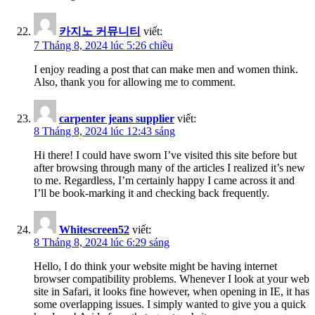
카지노 커뮤니티
viết:
7 Tháng 8, 2024 lúc 5:26 chiều
I enjoy reading a post that can make men and women think.
Also, thank you for allowing me to comment.
carpenter jeans supplier
viết:
8 Tháng 8, 2024 lúc 12:43 sáng
Hi there! I could have sworn I’ve visited this site before but
after browsing through many of the articles I realized it’s new
to me. Regardless, I’m certainly happy I came across it and
I’ll be book-marking it and checking back frequently.
Whitescreen52
viết:
8 Tháng 8, 2024 lúc 6:29 sáng
Hello, I do think your website might be having internet
browser compatibility problems. Whenever I look at your web
site in Safari, it looks fine however, when opening in IE, it has
some overlapping issues. I simply wanted to give you a quick