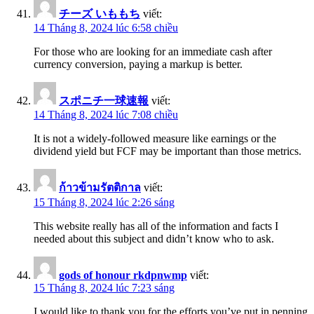
チーズ いももち
viết:
14 Tháng 8, 2024 lúc 6:58 chiều
For those who are looking for an immediate cash after
currency conversion, paying a markup is better.
スポニチ一球速報
viết:
14 Tháng 8, 2024 lúc 7:08 chiều
It is not a widely-followed measure like earnings or the
dividend yield but FCF may be important than those metrics.
ก้าวข้ามรัตติกาล
viết:
15 Tháng 8, 2024 lúc 2:26 sáng
This website really has all of the information and facts I
needed about this subject and didn’t know who to ask.
gods of honour rkdpnwmp
viết:
15 Tháng 8, 2024 lúc 7:23 sáng
I would like to thank you for the efforts you’ve put in penning