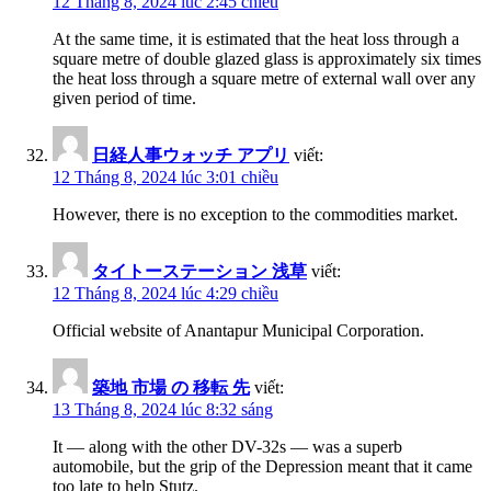
12 Tháng 8, 2024 lúc 2:45 chiều
At the same time, it is estimated that the heat loss through a
square metre of double glazed glass is approximately six times
the heat loss through a square metre of external wall over any
given period of time.
日経人事ウォッチ アプリ
viết:
12 Tháng 8, 2024 lúc 3:01 chiều
However, there is no exception to the commodities market.
タイトーステーション 浅草
viết:
12 Tháng 8, 2024 lúc 4:29 chiều
Official website of Anantapur Municipal Corporation.
築地 市場 の 移転 先
viết:
13 Tháng 8, 2024 lúc 8:32 sáng
It — along with the other DV-32s — was a superb
automobile, but the grip of the Depression meant that it came
too late to help Stutz.