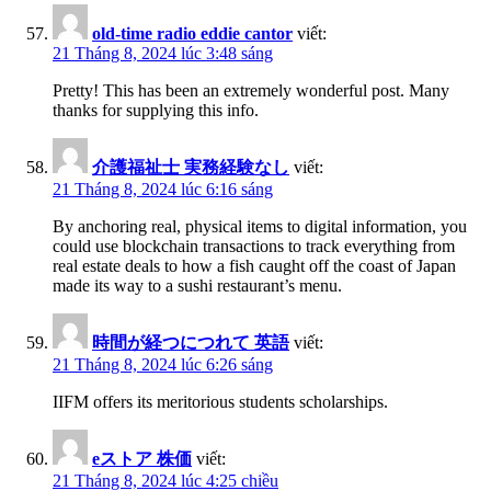
old-time radio eddie cantor
viết:
21 Tháng 8, 2024 lúc 3:48 sáng
Pretty! This has been an extremely wonderful post. Many
thanks for supplying this info.
介護福祉士 実務経験なし
viết:
21 Tháng 8, 2024 lúc 6:16 sáng
By anchoring real, physical items to digital information, you
could use blockchain transactions to track everything from
real estate deals to how a fish caught off the coast of Japan
made its way to a sushi restaurant’s menu.
時間が経つにつれて 英語
viết:
21 Tháng 8, 2024 lúc 6:26 sáng
IIFM offers its meritorious students scholarships.
eストア 株価
viết:
21 Tháng 8, 2024 lúc 4:25 chiều