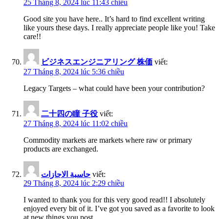
25 Tháng 8, 2024 lúc 11:43 chiều
Good site you have here.. It’s hard to find excellent writing
like yours these days. I really appreciate people like you! Take
care!!
ビジネスエンジニアリング 株価
viết:
27 Tháng 8, 2024 lúc 5:36 chiều
Legacy Targets – what could have been your contribution?
二十四の瞳 子役
viết:
27 Tháng 8, 2024 lúc 11:02 chiều
Commodity markets are markets where raw or primary
products are exchanged.
حاسبة الاجازات
viết:
29 Tháng 8, 2024 lúc 2:29 chiều
I wanted to thank you for this very good read!! I absolutely
enjoyed every bit of it. I’ve got you saved as a favorite to look
at new things you post…