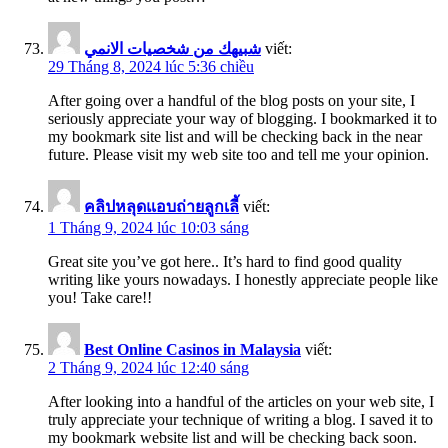
شبيهك من شخصيات الانمي
viết:
29 Tháng 8, 2024 lúc 5:36 chiều
After going over a handful of the blog posts on your site, I
seriously appreciate your way of blogging. I bookmarked it to
my bookmark site list and will be checking back in the near
future. Please visit my web site too and tell me your opinion.
คลิปหลุดแอบถ่ายลูกเลี้
viết:
1 Tháng 9, 2024 lúc 10:03 sáng
Great site you’ve got here.. It’s hard to find good quality
writing like yours nowadays. I honestly appreciate people like
you! Take care!!
Best Online Casinos in Malaysia
viết:
2 Tháng 9, 2024 lúc 12:40 sáng
After looking into a handful of the articles on your web site, I
truly appreciate your technique of writing a blog. I saved it to
my bookmark website list and will be checking back soon.