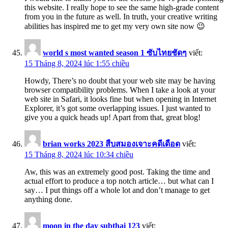
this website. I really hope to see the same high-grade content
from you in the future as well. In truth, your creative writing
abilities has inspired me to get my very own site now 😉
world s most wanted season 1 ซับไทยชัดๆ
viết:
15 Tháng 8, 2024 lúc 1:55 chiều
Howdy, There’s no doubt that your web site may be having
browser compatibility problems. When I take a look at your
web site in Safari, it looks fine but when opening in Internet
Explorer, it’s got some overlapping issues. I just wanted to
give you a quick heads up! Apart from that, great blog!
brian works 2023 สืบสมองเจาะคดีเดือด
viết:
15 Tháng 8, 2024 lúc 10:34 chiều
Aw, this was an extremely good post. Taking the time and
actual effort to produce a top notch article… but what can I
say… I put things off a whole lot and don’t manage to get
anything done.
moon in the day subthai 123
viết: