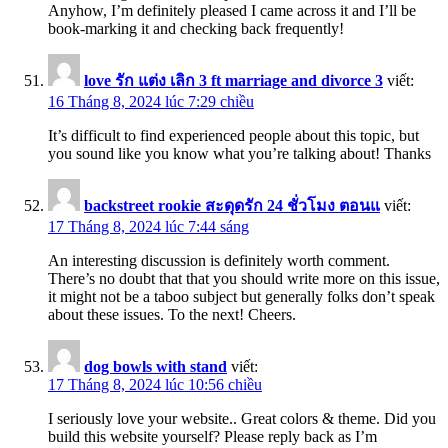
Anyhow, I’m definitely pleased I came across it and I’ll be
book-marking it and checking back frequently!
love รัก แต่ง เลิก 3 ft marriage and divorce 3
viết:
16 Tháng 8, 2024 lúc 7:29 chiều
It’s difficult to find experienced people about this topic, but
you sound like you know what you’re talking about! Thanks
backstreet rookie สะดุดรัก 24 ชั่วโมง ตอนแ
viết:
17 Tháng 8, 2024 lúc 7:44 sáng
An interesting discussion is definitely worth comment.
There’s no doubt that that you should write more on this issue,
it might not be a taboo subject but generally folks don’t speak
about these issues. To the next! Cheers.
dog bowls with stand
viết:
17 Tháng 8, 2024 lúc 10:56 chiều
I seriously love your website.. Great colors & theme. Did you
build this website yourself? Please reply back as I’m