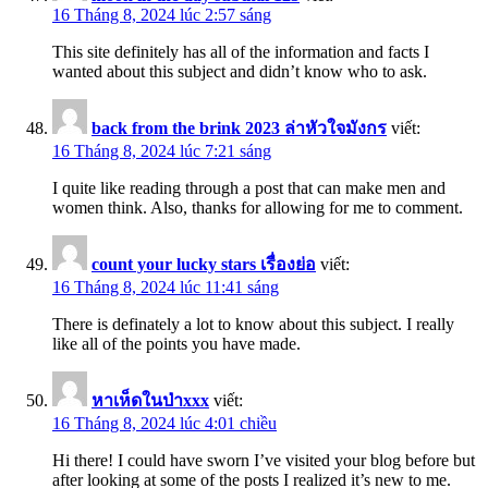
16 Tháng 8, 2024 lúc 2:57 sáng
This site definitely has all of the information and facts I
wanted about this subject and didn’t know who to ask.
back from the brink 2023 ล่าหัวใจมังกร
viết:
16 Tháng 8, 2024 lúc 7:21 sáng
I quite like reading through a post that can make men and
women think. Also, thanks for allowing for me to comment.
count your lucky stars เรื่องย่อ
viết:
16 Tháng 8, 2024 lúc 11:41 sáng
There is definately a lot to know about this subject. I really
like all of the points you have made.
หาเห็ดในป่าxxx
viết:
16 Tháng 8, 2024 lúc 4:01 chiều
Hi there! I could have sworn I’ve visited your blog before but
after looking at some of the posts I realized it’s new to me.