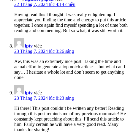
22 Tháng 7, 2024 lúc 4:14 chiều
Having read this I thought it was really enlightening. I
appreciate you finding the time and energy to put this article
together. I once again find myself spending a lot of time both
reading and commenting. But so what, it was still worth it.
iptv
viết:
23 Tháng 7, 2024 lúc 3:26 sáng
Aw, this was an extremely nice post. Taking the time and
actual effort to generate a top notch article… but what can I
say… I hesitate a whole lot and don’t seem to get anything
done.
iptv
viết:
23 Tháng 7, 2024 lúc 8:23 sáng
Hi there! This post couldn’t be written any better! Reading
through this post reminds me of my previous roommate! He
constantly kept preaching about this. I’ll send this article to
him. Fairly certain he will have a very good read. Many
thanks for sharing!