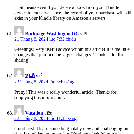
That means even if you delete a book from your Kindle
device to conserve space, the record of your purchase will still
exist in your Kindle library on Amazon’s servers.
Backpage Washington DC
viết:
21 Tháng 8, 2024 lúc 7:32 chiều
Greetings! Very useful advice within this article! It is the little
changes that produce the largest changes. Thanks a lot for
sharing!
หุ่นดี
viết:
22 Tháng 8, 2024 lúc 3:49 sáng
Pretty! This was a really wonderful article. Thanks for
supplying this information.
Vacation
viết:
22 Tháng 8, 2024 lúc 11:38 sáng
Good post. I learn something totally new and challenging on
sites I stumbleupon everyday. It’s always helpful to read