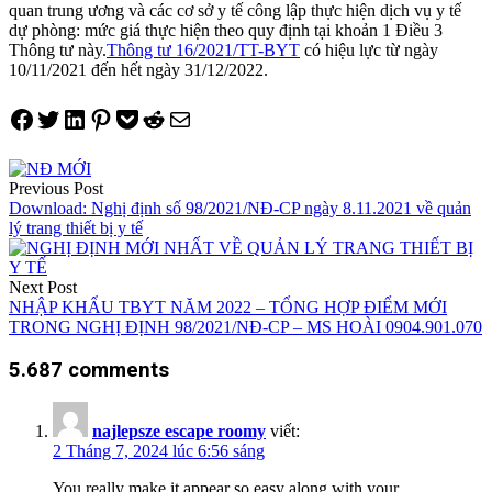
quan trung ương và các cơ sở y tế công lập thực hiện dịch vụ y tế
dự phòng: mức giá thực hiện theo quy định tại khoản 1 Điều 3
Thông tư này.
Thông tư 16/2021/TT-BYT
có hiệu lực từ ngày
10/11/2021 đến hết ngày 31/12/2022.
Share on Facebook
Tweet on Twitter
Share on LinkedIn
Pin on Pinterest
Save to pocket
Share on Reddit
Share via Email
Điều
Previous Post
hướng
Download: Nghị định số 98/2021/NĐ-CP ngày 8.11.2021 về quản
lý trang thiết bị y tế
bài
viết
Next Post
NHẬP KHẨU TBYT NĂM 2022 – TỔNG HỢP ĐIỂM MỚI
TRONG NGHỊ ĐỊNH 98/2021/NĐ-CP – MS HOÀI 0904.901.070
5.687 comments
najlepsze escape roomy
viết:
2 Tháng 7, 2024 lúc 6:56 sáng
You really make it appear so easy along with your