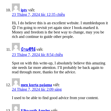
iptv
viết:
23 Tháng 7, 2024 lúc 12:35 chiều
Hi, I do believe this is an excellent website. I stumbledupon it
😉 I’m going to revisit yet again since I book-marked it.
Money and freedom is the best way to change, may you be
rich and continue to guide other people.
บ้านซีรีย์
viết:
23 Tháng 7, 2024 lúc 8:54 chiều
Spot on with this write-up, I absolutely believe this amazing
site needs far more attention. I’ll probably be back again to
read through more, thanks for the advice.
men kurta pajama
viết:
24 Tháng 7, 2024 lúc 2:09 sáng
I used to be able to find good advice from your content.
Ellsworth Amsler
viết: