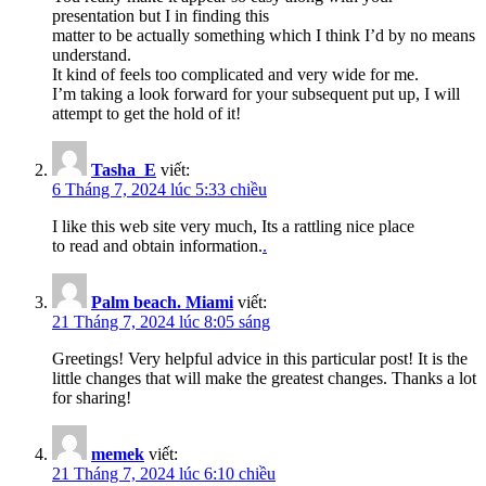
presentation but I in finding this
matter to be actually something which I think I’d by no means
understand.
It kind of feels too complicated and very wide for me.
I’m taking a look forward for your subsequent put up, I will
attempt to get the hold of it!
Tasha_E
viết:
6 Tháng 7, 2024 lúc 5:33 chiều
I like this web site very much, Its a rattling nice place
to read and obtain information.
.
Palm beach. Miami
viết:
21 Tháng 7, 2024 lúc 8:05 sáng
Greetings! Very helpful advice in this particular post! It is the
little changes that will make the greatest changes. Thanks a lot
for sharing!
memek
viết:
21 Tháng 7, 2024 lúc 6:10 chiều