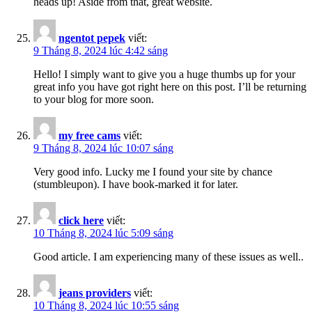
heads up! Aside from that, great website.
ngentot pepek
viết:
9 Tháng 8, 2024 lúc 4:42 sáng
Hello! I simply want to give you a huge thumbs up for your
great info you have got right here on this post. I’ll be returning
to your blog for more soon.
my free cams
viết:
9 Tháng 8, 2024 lúc 10:07 sáng
Very good info. Lucky me I found your site by chance
(stumbleupon). I have book-marked it for later.
click here
viết:
10 Tháng 8, 2024 lúc 5:09 sáng
Good article. I am experiencing many of these issues as well..
jeans providers
viết:
10 Tháng 8, 2024 lúc 10:55 sáng