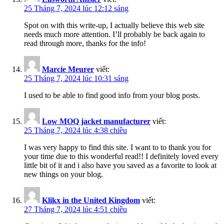
25 Tháng 7, 2024 lúc 12:12 sáng
Spot on with this write-up, I actually believe this web site
needs much more attention. I’ll probably be back again to
read through more, thanks for the info!
Marcie Meurer
viết:
25 Tháng 7, 2024 lúc 10:31 sáng
I used to be able to find good info from your blog posts.
Low MOQ jacket manufacturer
viết:
25 Tháng 7, 2024 lúc 4:38 chiều
I was very happy to find this site. I want to to thank you for
your time due to this wonderful read!! I definitely loved every
little bit of it and i also have you saved as a favorite to look at
new things on your blog.
Klikx in the United Kingdom
viết:
27 Tháng 7, 2024 lúc 4:51 chiều