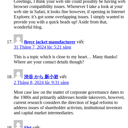
Greetings, I think your web site could possibly be having web
browser compatibility issues. Whenever I take a look at your
web site in Safari, it looks fine however, if opening in Internet
Explorer, it’s got some overlapping issues. I simply wanted to
provide you with a quick heads up! Aside from that,
wonderful blog.
fleece jacket manufacturer
viết:
31 Tháng 7, 2024 lúc 5:21 sáng
This is a topic which is close to my heart… Many thanks!
Where are your contact details though?
渋谷 から 新小岩
viết:
2 Tháng 8, 2024 lúc 9:31 sáng
Most case law on the matter of corporate governance dates to
the 1980s and primarily addresses hostile takeovers, however,
current research considers the direction of legal reforms to
address issues of shareholder activism, institutional investors
and capital market intermediaries.
Slot
viết: