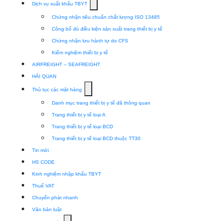
Show
Dịch vụ xuất khẩu TBYT
submenu
Chứng nhận tiêu chuẩn chất lượng ISO 13485
for
Công bố đủ điều kiện sản xuất trang thiết bị y tế
Dịch
Chứng nhận lưu hành tự do CFS
vụ
Kiểm nghiệm thiết bị y tế
xuất
AIRFREIGHT – SEAFREIGHT
khẩu
HẢI QUAN
TBYT
Show
Thủ tục các mặt hàng
submenu
Danh mục trang thiết bị y tế đã thông quan
for
Trang thiết bị y tế loại A
Thủ
Trang thiết bị y tế loại BCD
tục
Trang thiết bị y tế loại BCD thuộc TT30
các
Tin mới
mặt
HS CODE
hàng
Kinh nghiệm nhập khẩu TBYT
Thuế VAT
Chuyển phát nhanh
Văn bản luật