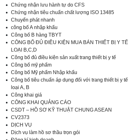
Chứng nhận lưu hành tự do CFS
Chứng nhận tiêu chuẩn chất lượng ISO 13485
Chuyển phát nhanh
công bố A nhập khẩu
Công bố B hàng TBYT
CÔNG BỐ ĐỦ ĐIỀU KIỆN MUA BÁN THIẾT BỊ Y TẾ
LOẠI B,C,D
Công bố đủ điều kiện sản xuất trang thiết bị y tế
Công bố mỹ phẩm
Công bố Mỹ phẩm Nhập khẩu
Công bố tiêu chuẩn áp dụng đối với trang thiết bị y tế
loại A, B
Công khai giá
CÔNG KHAI QUẢNG CÁO
CSDT – HỒ SƠ KỸ THUẬT CHUNG ASEAN
CV2373
DỊCH VỤ
Dịch vụ làm hồ sơ thầu trọn gói
Đăng kí kinh doanh