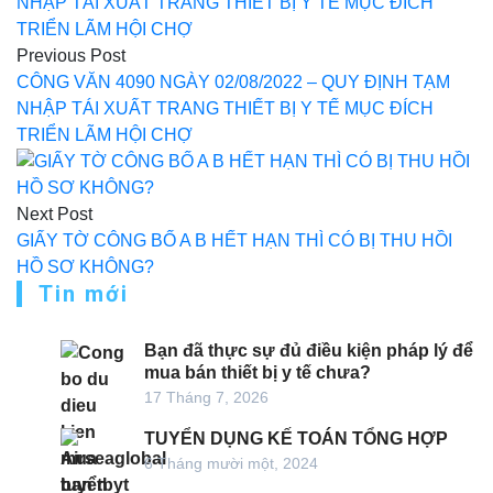
hướng
bài
Previous Post
CÔNG VĂN 4090 NGÀY 02/08/2022 – QUY ĐỊNH TẠM
viết
NHẬP TÁI XUẤT TRANG THIẾT BỊ Y TẾ MỤC ĐÍCH
TRIỂN LÃM HỘI CHỢ
Next Post
GIẤY TỜ CÔNG BỐ A B HẾT HẠN THÌ CÓ BỊ THU HỒI
HỒ SƠ KHÔNG?
Tin mới
Bạn đã thực sự đủ điều kiện pháp lý để
mua bán thiết bị y tế chưa?
17 Tháng 7, 2026
TUYỂN DỤNG KẾ TOÁN TỔNG HỢP
6 Tháng mười một, 2024