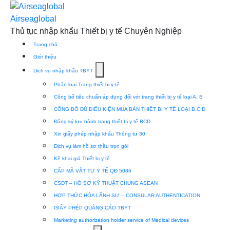
Skip
to
Airseaglobal
content
Thủ tục nhập khẩu Thiết bị y tế Chuyên Nghiệp
Trang chủ
Giới thiệu
Show
Dịch vụ nhập khẩu TBYT
submenu
Phân loại Trang thiết bị y tế
for
Công bố tiêu chuẩn áp dụng đối với trang thiết bị y tế loại A, B
Dịch
CÔNG BỐ ĐỦ ĐIỀU KIỆN MUA BÁN THIẾT BỊ Y TẾ LOẠI B,C,D
vụ
Đăng ký lưu hành trang thiết bị y tế BCD
nhập
Xin giấy phép nhập khẩu Thông tư 30
khẩu
Dịch vụ làm hồ sơ thầu trọn gói
TBYT
Kê khai giá Thiết bị y tế
CẤP MÃ VẬT TƯ Y TẾ QĐ 5086
CSDT – HỒ SƠ KỸ THUẬT CHUNG ASEAN
HỢP THỨC HÓA LÃNH SỰ – CONSULAR AUTHENTICATION
GIẤY PHÉP QUẢNG CÁO TBYT
Marketing authorization holder service of Medical devices