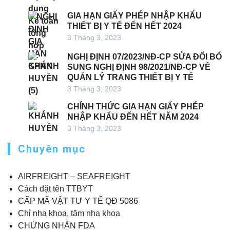
GIA HẠN GIẤY PHÉP NHẬP KHẨU
THIẾT BỊ Y TẾ ĐẾN HẾT 2024
3 Tháng 3, 2023
NGHỊ ĐỊNH 07/2023/NĐ-CP SỬA ĐỔI BỔ
SUNG NGHỊ ĐỊNH 98/2021/NĐ-CP VỀ
QUẢN LÝ TRANG THIẾT BỊ Y TẾ
3 Tháng 3, 2023
CHÍNH THỨC GIA HẠN GIẤY PHÉP
NHẬP KHẨU ĐẾN HẾT NĂM 2024
3 Tháng 3, 2023
Chuyên mục
AIRFREIGHT – SEAFREIGHT
Cách đặt tên TTBYT
CẤP MÃ VẬT TƯ Y TẾ QĐ 5086
Chỉ nha khoa, tăm nha khoa
CHỨNG NHẬN FDA