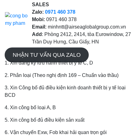
SALES
Zalo:
0971 460 378
Mobi:
0971 460 378
Email:
minhntt@airseaglobalgroup.com.vn
Add
: Phòng 2412, 2414, tòa Eurowindow, 27
Trần Duy Hưng, Cầu Giấy, HN
NHẬN TƯ VẤN QUA ZALO
1. Xin đăng ký lưu hành thiết bị y tế C, D
2. Phân loại (Theo nghị định 169 – Chuẩn vào thầu)
3. Xin Công bố đủ điều kiện kinh doanh thiết bị y tế loại
BCD
4. Xin công bố loại A, B
5. Xin công bố đủ điều kiện sản xuất
6. Vận chuyển Exw, Fob khai hải quan trọn gói