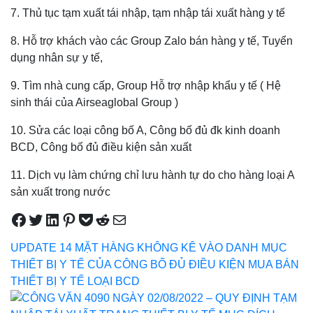
7. Thủ tục tạm xuất tái nhập, tạm nhập tái xuất hàng y tế
8. Hỗ trợ khách vào các Group Zalo bán hàng y tế, Tuyển
dụng nhân sự y tế,
9. Tìm nhà cung cấp, Group Hỗ trợ nhập khẩu y tế ( Hệ
sinh thái của Airseaglobal Group )
10. Sửa các loại công bố A, Công bố đủ đk kinh doanh
BCD, Công bố đủ điều kiện sản xuất
11. Dịch vụ làm chứng chỉ lưu hành tự do cho hàng loại A
sản xuất trong nước
Share on Facebook
Tweet on Twitter
Share on LinkedIn
Pin on Pinterest
Save to pocket
Share on Reddit
Share via Email
UPDATE 14 MẶT HÀNG KHÔNG KÊ VÀO DANH MỤC
THIẾT BỊ Y TẾ CỦA CÔNG BỐ ĐỦ ĐIỀU KIỆN MUA BÁN
THIẾT BỊ Y TẾ LOẠI BCD
Điều