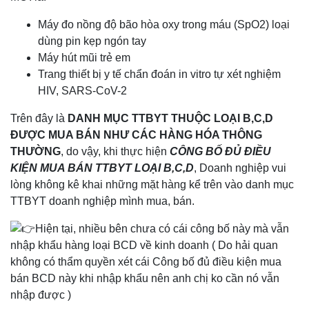
Máy đo nồng độ bão hòa oxy trong máu (SpO2) loại
dùng pin kẹp ngón tay
Máy hút mũi trẻ em
Trang thiết bị y tế chẩn đoán in vitro tự xét nghiệm
HIV, SARS-CoV-2
Trên đây là
DANH MỤC TTBYT THUỘC LOẠI B,C,D
ĐƯỢC MUA BÁN NHƯ CÁC HÀNG HÓA THÔNG
THƯỜNG
, do vậy, khi thực hiện
CÔNG BỐ ĐỦ ĐIỀU
KIỆN MUA BÁN TTBYT LOẠI B,C,D
, Doanh nghiệp vui
lòng không kê khai những mặt hàng kể trên vào danh mục
TTBYT doanh nghiệp mình mua, bán.
Hiện tại, nhiều bên chưa có cái công bố này mà vẫn
nhập khẩu hàng loại BCD về kinh doanh ( Do hải quan
không có thẩm quyền xét cái Công bố đủ điều kiện mua
bán BCD này khi nhập khẩu nên anh chị ko cần nó vẫn
nhập được )