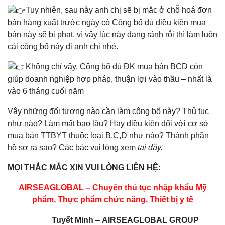
Tuy nhiên, sau này anh chị sẽ bị mắc ở chỗ hoá đơn
bán hàng xuất trước ngày có Công bố đủ điều kiện mua
bán này sẽ bị phạt, vì vậy lúc này đang rảnh rỗi thì làm luôn
cái công bố này đi anh chị nhé.
Không chỉ vậy, Công bố đủ ĐK mua bán BCD còn
giúp doanh nghiệp hợp pháp, thuận lợi vào thầu – nhất là
vào 6 tháng cuối năm
Vậy những đối tượng nào cần làm công bố này? Thủ tục
như nào? Làm mất bao lâu? Hay điều kiện đối với cơ sở
mua bán TTBYT thuộc loại B,C,D như nào? Thành phần
hồ sơ ra sao? Các bác vui lòng xem
tại đây.
MỌI THẮC MẮC XIN VUI LÒNG LIÊN HỆ:
AIRSEAGLOBAL – Chuyên thủ tục nhập khẩu Mỹ
phẩm, Thực phẩm chức năng, Thiết bị y tế
Tuyết Minh
–
AIRSEAGLOBAL GROUP