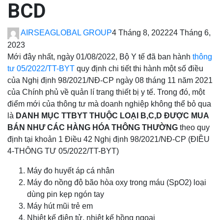
BCD
AIRSEAGLOBAL GROUP
4 Tháng 8, 2022
24 Tháng 6,
2023
Mới đây nhất, ngày 01/08/2022, Bộ Y tế đã ban hành
thông
tư 05/2022/TT-BYT
quy định chi tiết thi hành một số điều
của Nghị định 98/2021/NĐ-CP ngày 08 tháng 11 năm 2021
của Chính phủ về quản lí trang thiết bị y tế. Trong đó, một
điểm mới của thông tư mà doanh nghiệp không thể bỏ qua
là
DANH MỤC TTBYT THUỘC LOẠI B,C,D ĐƯỢC MUA
BÁN NHƯ CÁC HÀNG HÓA THÔNG THƯỜNG
theo quy
định tại khoản 1 Điều 42 Nghị định 98/2021/NĐ-CP (ĐIỀU
4-THÔNG TƯ 05/2022/TT-BYT)
Máy đo huyết áp cá nhân
Máy đo nồng độ bão hòa oxy trong máu (SpO2) loại
dùng pin kẹp ngón tay
Máy hút mũi trẻ em
Nhiệt kế điện tử, nhiệt kế hồng ngoại