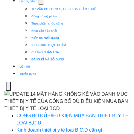
Show
Dịch vụ khác
submenu
TƯ VẤN CO FORM E, AK, D, EAV GIẢM THUẾ
for
Công bố mỹ phẩm
Dịch
Thực phẩm chức năng
vụ
Khai báo hóa chất
khác
Kiểm tra chất lượng
ISO 22000 THỰC PHẨM
CHỨNG NHẬN FDA
ĐĂNG KÍ MÃ SỐ DUNS
Liên hệ
Tuyển dụng
Menu
CÔNG BỐ ĐỦ ĐIỀU KIỆN MUA BÁN THIẾT BỊ Y TẾ
LOẠI B,C,D
Kinh doanh thiết bị y tế loại B,C,D cần gì