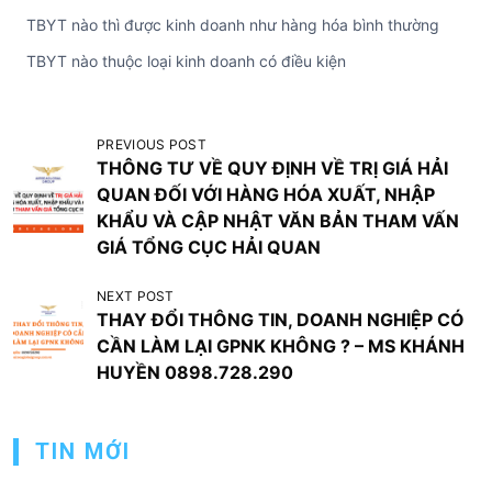
TBYT nào thì được kinh doanh như hàng hóa bình thường
TBYT nào thuộc loại kinh doanh có điều kiện
Đ
PREVIOUS POST
THÔNG TƯ VỀ QUY ĐỊNH VỀ TRỊ GIÁ HẢI
i
QUAN ĐỐI VỚI HÀNG HÓA XUẤT, NHẬP
ề
KHẨU VÀ CẬP NHẬT VĂN BẢN THAM VẤN
u
GIÁ TỔNG CỤC HẢI QUAN
h
NEXT POST
ư
THAY ĐỔI THÔNG TIN, DOANH NGHIỆP CÓ
ớ
CẦN LÀM LẠI GPNK KHÔNG ? – MS KHÁNH
HUYỀN 0898.728.290
n
g
b
TIN MỚI
à