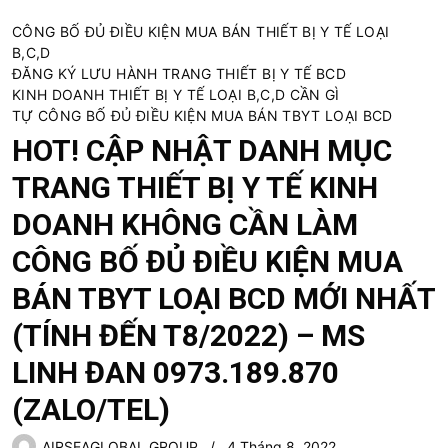
CÔNG BỐ ĐỦ ĐIỀU KIỆN MUA BÁN THIẾT BỊ Y TẾ LOẠI
B,C,D
ĐĂNG KÝ LƯU HÀNH TRANG THIẾT BỊ Y TẾ BCD
KINH DOANH THIẾT BỊ Y TẾ LOẠI B,C,D CẦN GÌ
TỰ CÔNG BỐ ĐỦ ĐIỀU KIỆN MUA BÁN TBYT LOẠI BCD
HOT! CẬP NHẬT DANH MỤC
TRANG THIẾT BỊ Y TẾ KINH
DOANH KHÔNG CẦN LÀM
CÔNG BỐ ĐỦ ĐIỀU KIỆN MUA
BÁN TBYT LOẠI BCD MỚI NHẤT
(TÍNH ĐẾN T8/2022) – MS
LINH ĐAN 0973.189.870
(ZALO/TEL)
AIRSEAGLOBAL GROUP
4 Tháng 8, 2022