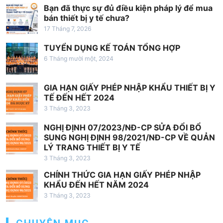
i
Bạn đã thực sự đủ điều kiện pháp lý để mua
bán thiết bị y tế chưa?
v
17 Tháng 7, 2026
i
TUYỂN DỤNG KẾ TOÁN TỔNG HỢP
ế
6 Tháng mười một, 2024
t
GIA HẠN GIẤY PHÉP NHẬP KHẨU THIẾT BỊ Y
TẾ ĐẾN HẾT 2024
3 Tháng 3, 2023
NGHỊ ĐỊNH 07/2023/NĐ-CP SỬA ĐỔI BỔ
SUNG NGHỊ ĐỊNH 98/2021/NĐ-CP VỀ QUẢN
LÝ TRANG THIẾT BỊ Y TẾ
3 Tháng 3, 2023
CHÍNH THỨC GIA HẠN GIẤY PHÉP NHẬP
KHẨU ĐẾN HẾT NĂM 2024
3 Tháng 3, 2023