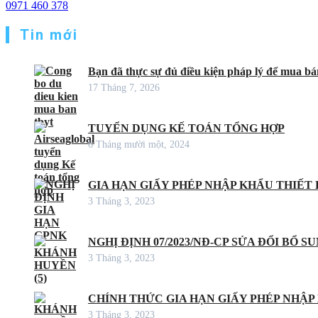
0971 460 378
Tin mới
Bạn đã thực sự đủ điều kiện pháp lý để mua bán
17 Tháng 7, 2026
TUYỂN DỤNG KẾ TOÁN TỔNG HỢP
6 Tháng mười một, 2024
GIA HẠN GIẤY PHÉP NHẬP KHẨU THIẾT B
3 Tháng 3, 2023
NGHỊ ĐỊNH 07/2023/NĐ-CP SỬA ĐỔI BỔ S
3 Tháng 3, 2023
CHÍNH THỨC GIA HẠN GIẤY PHÉP NHẬP
3 Tháng 3, 2023