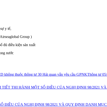
sự y tế,
 Airseaglobal Group )
 đủ điều kiện sản xuất
rong nước
i CD không thuộc thông tư 30 Hải quan vẫn yêu cầu GPNK
Thông tư 0
HI TIẾT THI HÀNH MỘT SỐ ĐIỀU CỦA NGHỊ ĐỊNH 98/2021
Ố ĐIỀU CỦA NGHỊ ĐỊNH 98/2021 VÀ QUY ĐỊNH DANH MỤC 