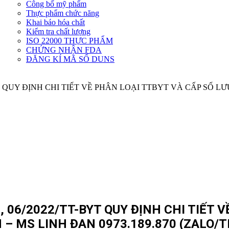
Công bố mỹ phẩm
Dịch
Thực phẩm chức năng
vụ
Khai báo hóa chất
khác
Kiểm tra chất lượng
ISO 22000 THỰC PHẨM
CHỨNG NHẬN FDA
ĐĂNG KÍ MÃ SỐ DUNS
 06/2022/TT-BYT QUY ĐỊNH CHI TIẾT 
 MS LINH ĐAN 0973.189.870 (ZALO/T