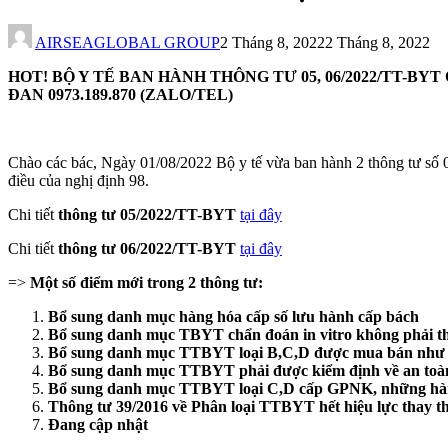
AIRSEAGLOBAL GROUP
2 Tháng 8, 2022
2 Tháng 8, 2022
HOT! BỘ Y TẾ BAN HÀNH THÔNG TƯ 05, 06/2022/TT-B
ĐAN 0973.189.870 (ZALO/TEL)
Chào các bác, Ngày 01/08/2022 Bộ y tế vừa ban hành 2 thông tư số 05
điều của nghị định 98.
Chi tiết
thông tư 05/2022/TT-BYT
tại đây
Chi tiết
thông tư 06/2022/TT-BYT
tại đây
=>
Một số điểm mới trong 2 thông tư:
Bổ sung danh mục hàng hóa cấp số lưu hành cấp bách
Bổ sung danh mục TBYT chẩn đoán in vitro không phải th
Bổ sung danh mục TTBYT loại B,C,D được mua bán như 
Bổ sung danh mục TTBYT phải được kiểm định về an toàn
Bổ sung danh mục TTBYT loại C,D cấp GPNK, những hàng 
Thông tư 39/2016 về Phân loại TTBYT hết hiệu lực thay t
Đang cập nhật