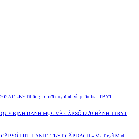
5/2022/TT-BYT
thông tư mới quy định về phân loại TBYT
 VÀ QUY ĐỊNH DANH MỤC VÀ CẤP SỐ LƯU HÀNH TTBYT
CẤP SỐ LƯU HÀNH TTBYT CẤP BÁCH – Ms Tuyết Minh