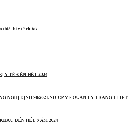
 thiết bị y tế chưa?
Ị Y TẾ ĐẾN HẾT 2024
UNG NGHỊ ĐỊNH 98/2021/NĐ-CP VỀ QUẢN LÝ TRANG THIẾT 
 KHẨU ĐẾN HẾT NĂM 2024