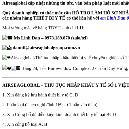
Airseaglobal cập nhật những tin tức, văn bản pháp luật mới nhất
Quý doanh nghiệp có thắc mắc cần HỖ TRỢ LÀM HỒ SƠ 
các nhóm hàng THIẾT BỊ Y TẾ có thể liên hệ với
em Linh Đan 
Mọi vướng mắc về hàng TBYT, anh chị LH:
Ms Linh Đan – 0973.189.870 (zalo/tel)
danntl@airseaglobalgroup.com.vn
Airseaglobal-Thủ tục nhập khẩu thiết bị y tế chuyên nghiệp số 
Tầng 24, Tòa Eurowindow Complex, 27 Trần Duy Hưng, 
AIRSEAGLOBAL – THỦ TỤC NHẬP KHẨU Y TẾ SỐ 1 VIỆ
1. Xin đăng ký lưu hành thiết bị y tế C, D
2. Phân loại (Theo nghị định 169 – Chuẩn vào thầu)
3. Xin Công bố đủ điều kiện kinh doanh thiết bị y tế loại BCD
4. Xin công bố loại A, B