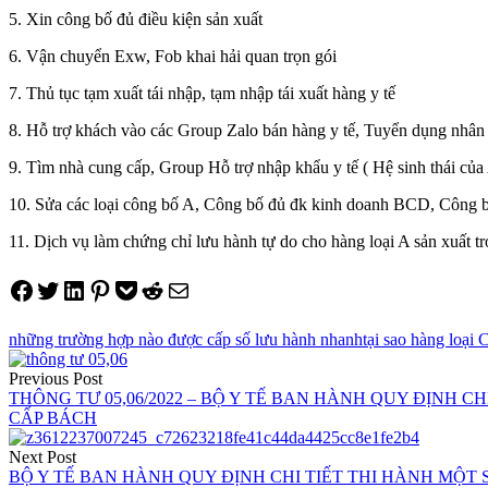
5. Xin công bố đủ điều kiện sản xuất
6. Vận chuyển Exw, Fob khai hải quan trọn gói
7. Thủ tục tạm xuất tái nhập, tạm nhập tái xuất hàng y tế
8. Hỗ trợ khách vào các Group Zalo bán hàng y tế, Tuyển dụng nhân 
9. Tìm nhà cung cấp, Group Hỗ trợ nhập khẩu y tế ( Hệ sinh thái của
10. Sửa các loại công bố A, Công bố đủ đk kinh doanh BCD, Công bố
11. Dịch vụ làm chứng chỉ lưu hành tự do cho hàng loại A sản xuất t
Share on Facebook
Tweet on Twitter
Share on LinkedIn
Pin on Pinterest
Save to pocket
Share on Reddit
Share via Email
những trường hợp nào được cấp số lưu hành nhanh
tại sao hàng loạ
Điều
Previous Post
hướng
THÔNG TƯ 05,06/2022 – BỘ Y TẾ BAN HÀNH QUY ĐỊNH C
CẤP BÁCH
bài
viết
Next Post
BỘ Y TẾ BAN HÀNH QUY ĐỊNH CHI TIẾT THI HÀNH MỘT S