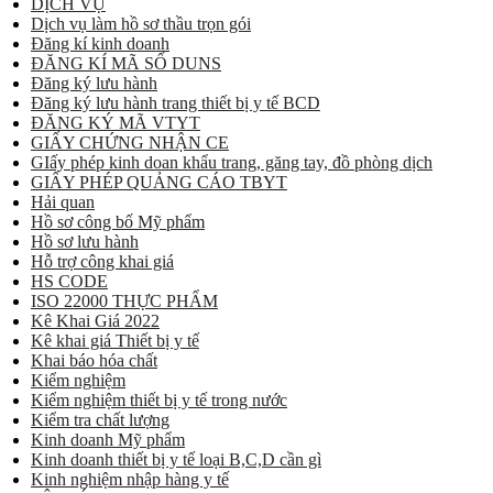
DỊCH VỤ
Dịch vụ làm hồ sơ thầu trọn gói
Đăng kí kinh doanh
ĐĂNG KÍ MÃ SỐ DUNS
Đăng ký lưu hành
Đăng ký lưu hành trang thiết bị y tế BCD
ĐĂNG KÝ MÃ VTYT
GIẤY CHỨNG NHẬN CE
GIấy phép kinh doan khẩu trang, găng tay, đồ phòng dịch
GIẤY PHÉP QUẢNG CÁO TBYT
Hải quan
Hồ sơ công bố Mỹ phẩm
Hồ sơ lưu hành
Hỗ trợ công khai giá
HS CODE
ISO 22000 THỰC PHẨM
Kê Khai Giá 2022
Kê khai giá Thiết bị y tế
Khai báo hóa chất
Kiểm nghiệm
Kiểm nghiệm thiết bị y tế trong nước
Kiểm tra chất lượng
Kinh doanh Mỹ phẩm
Kinh doanh thiết bị y tế loại B,C,D cần gì
Kinh nghiệm nhập hàng y tế