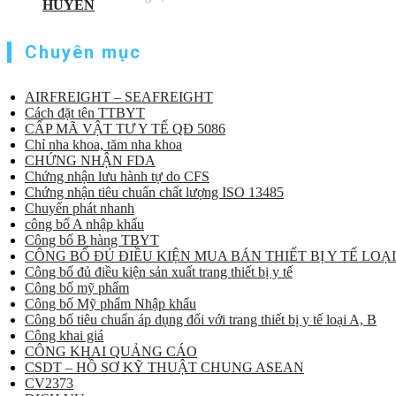
Chuyên mục
AIRFREIGHT – SEAFREIGHT
Cách đặt tên TTBYT
CẤP MÃ VẬT TƯ Y TẾ QĐ 5086
Chỉ nha khoa, tăm nha khoa
CHỨNG NHẬN FDA
Chứng nhận lưu hành tự do CFS
Chứng nhận tiêu chuẩn chất lượng ISO 13485
Chuyển phát nhanh
công bố A nhập khẩu
Công bố B hàng TBYT
CÔNG BỐ ĐỦ ĐIỀU KIỆN MUA BÁN THIẾT BỊ Y TẾ LOẠI
Công bố đủ điều kiện sản xuất trang thiết bị y tế
Công bố mỹ phẩm
Công bố Mỹ phẩm Nhập khẩu
Công bố tiêu chuẩn áp dụng đối với trang thiết bị y tế loại A, B
Công khai giá
CÔNG KHAI QUẢNG CÁO
CSDT – HỒ SƠ KỸ THUẬT CHUNG ASEAN
CV2373