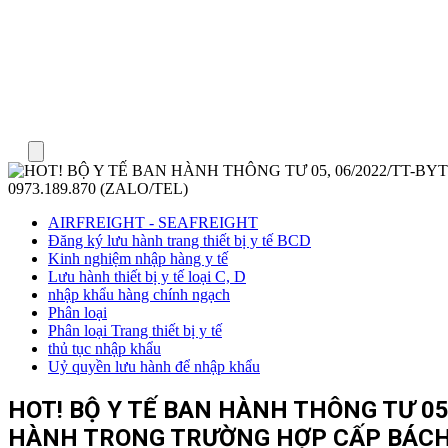
Menu
AIRFREIGHT - SEAFREIGHT
Đăng ký lưu hành trang thiết bị y tế BCD
Kinh nghiệm nhập hàng y tế
Lưu hành thiết bị y tế loại C, D
nhập khẩu hàng chính ngạch
Phân loại
Phân loại Trang thiết bị y tế
thủ tục nhập khẩu
Uỷ quyền lưu hành để nhập khẩu
HOT! BỘ Y TẾ BAN HÀNH THÔNG TƯ 05,
HÀNH TRONG TRƯỜNG HỢP CẤP BÁCH –