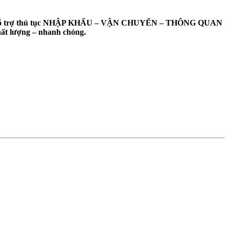
 hỗ trợ thủ tục NHẬP KHẨU – VẬN CHUYỂN – THÔNG QUAN
ất lượng – nhanh chóng.