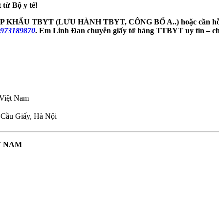
 từ Bộ y tế!
NHẬP KHẨU TBYT (LƯU HÀNH TBYT, CÔNG BỐ A..) hoặc cần
0973189870
. Em Linh Đan chuyên giấy tờ hàng TTBYT uy tín – ch
1 Việt Nam
Cầu Giấy, Hà Nội
T NAM