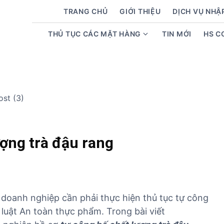
TRANG CHỦ
GIỚI THIỆU
DỊCH VỤ NHẬ
THỦ TỤC CÁC MẶT HÀNG
TIN MỚI
HS C
S
h
o
w
s
u
b
m
e
ượng trà đậu rang
n
u
f
o
r
, doanh nghiệp cần phải thực hiện thủ tục tự công
T
luật An toàn thực phẩm. Trong bài viết
h