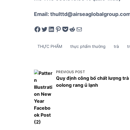
Email: thulttd@airseaglobalgroup.co
Share on Facebook
Tweet on Twitter
Share on LinkedIn
Pin on Pinterest
Save to pocket
Share on Reddit
Share via Email
THỰC PHẨM
thực phẩm thường
trà
t
Đ
PREVIOUS POST
i
Quy định công bố chất lượng trà
oolong rang ủ lạnh
ề
u
h
ư
ớ