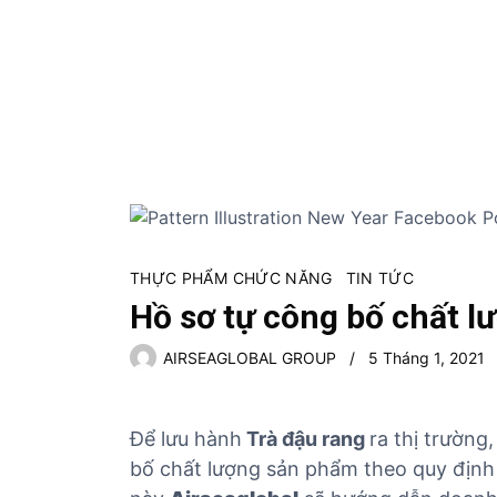
S
k
i
p
t
o
c
o
n
t
e
THỰC PHẨM CHỨC NĂNG
TIN TỨC
n
Hồ sơ tự công bố chất l
t
AIRSEAGLOBAL GROUP
5 Tháng 1, 2021
Để lưu hành
Trà đậu rang
ra thị trường
bố chất lượng sản phẩm theo quy định 