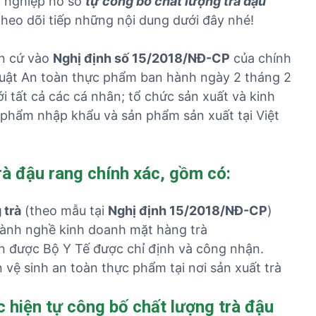
 nghiệp hồ sơ
tự công bố chất lượng trà đậu
ủ
heo dõi tiếp những nội dung dưới đây nhé!
t
ụ
n cứ vào
Nghị định số 15/2018/NĐ-CP
của chính
c
 Luật An toàn thực phẩm ban hành ngày 2 tháng 2
c
á
 tất cả các cá nhân; tổ chức sản xuất và kinh
c
phẩm nhập khẩu và sản phẩm sản xuất tại Việt
m
ặ
t
rà đậu rang chính xác, gồm có:
h
à
 trà
(theo mẫu tại
Nghị định 15/2018/NĐ-CP
)
n
ành nghề kinh doanh mặt hàng trà
g
n được Bộ Y Tế được chỉ định và công nhận.
 vệ sinh an toàn thực phẩm tại nơi sản xuất trà
c hiện tự công bố chất lượng trà đậu