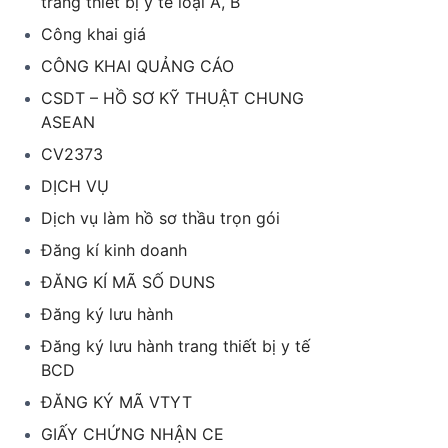
trang thiết bị y tế loại A, B
Công khai giá
CÔNG KHAI QUẢNG CÁO
CSDT – HỒ SƠ KỸ THUẬT CHUNG
ASEAN
CV2373
DỊCH VỤ
Dịch vụ làm hồ sơ thầu trọn gói
Đăng kí kinh doanh
ĐĂNG KÍ MÃ SỐ DUNS
Đăng ký lưu hành
Đăng ký lưu hành trang thiết bị y tế
BCD
ĐĂNG KÝ MÃ VTYT
GIẤY CHỨNG NHẬN CE