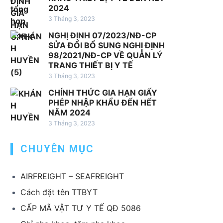
D
2024
v
v
ị
3 Tháng 3, 2023
ụ
ụ
c
n
x
NGHỊ ĐỊNH 07/2023/NĐ-CP
h
h
u
SỬA ĐỔI BỔ SUNG NGHỊ ĐỊNH
v
98/2021/NĐ-CP VỀ QUẢN LÝ
ậ
ấ
TRANG THIẾT BỊ Y TẾ
ụ
p
t
3 Tháng 3, 2023
k
k
k
h
h
h
CHÍNH THỨC GIA HẠN GIẤY
á
PHÉP NHẬP KHẨU ĐẾN HẾT
ẩ
ẩ
NĂM 2024
c
u
u
3 Tháng 3, 2023
T
T
B
B
CHUYÊN MỤC
Y
Y
T
T
AIRFREIGHT – SEAFREIGHT
Cách đặt tên TTBYT
CẤP MÃ VẬT TƯ Y TẾ QĐ 5086