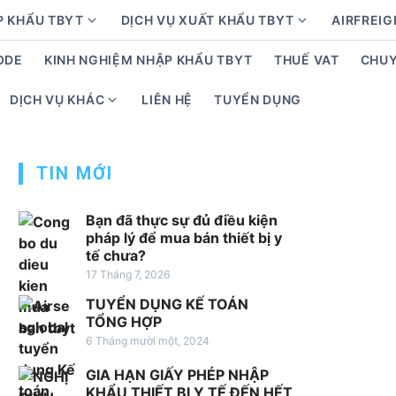
P KHẨU TBYT
DỊCH VỤ XUẤT KHẨU TBYT
AIRFREIG
S
S
h
h
ODE
KINH NGHIỆM NHẬP KHẨU TBYT
THUẾ VAT
CHUY
o
o
w
w
DỊCH VỤ KHÁC
LIÊN HỆ
TUYỂN DỤNG
S
s
s
h
u
u
o
b
b
TIN MỚI
w
m
m
s
e
e
u
Bạn đã thực sự đủ điều kiện
n
n
b
pháp lý để mua bán thiết bị y
u
u
tế chưa?
m
f
f
17 Tháng 7, 2026
e
o
o
n
TUYỂN DỤNG KẾ TOÁN
r
r
u
TỔNG HỢP
D
D
f
6 Tháng mười một, 2024
ị
ị
o
c
c
GIA HẠN GIẤY PHÉP NHẬP
r
h
h
KHẨU THIẾT BỊ Y TẾ ĐẾN HẾT