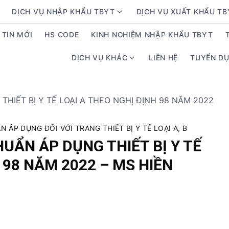
DỊCH VỤ NHẬP KHẨU TBYT
DỊCH VỤ XUẤT KHẨU T
S
h
TIN MỚI
HS CODE
KINH NGHIỆM NHẬP KHẨU TBYT
o
w
DỊCH VỤ KHÁC
LIÊN HỆ
TUYỂN D
S
s
h
u
o
b
w
m
s
e
u
n
 ÁP DỤNG ĐỐI VỚI TRANG THIẾT BỊ Y TẾ LOẠI A, B
b
u
UẨN ÁP DỤNG THIẾT BỊ Y TẾ
m
f
 98 NĂM 2022 – MS HIỀN
e
o
n
r
u
D
f
ị
o
c
r
h