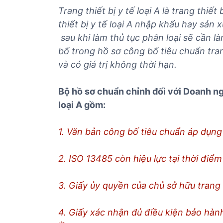
ủ
Trang thiết bị y tế loại A là trang thiết
t
thiết bị y tế loại A nhập khẩu hay sản 
ụ
sau khi làm thủ tục phân loại sẽ cần là
c
bố trong hồ sơ công bố tiêu chuẩn trang
c
và có giá trị không thời hạn.
á
c
m
Bộ hồ sơ chuẩn chỉnh đối với Doanh n
ặ
loại A gồm:
t
h
1. Văn bản công bố tiêu chuẩn áp dụng
à
n
2. ISO 13485 còn hiệu lực tại thời điểm
g
3. Giấy ủy quyền của chủ sở hữu trang t
4. Giấy xác nhận đủ điều kiện bảo hành