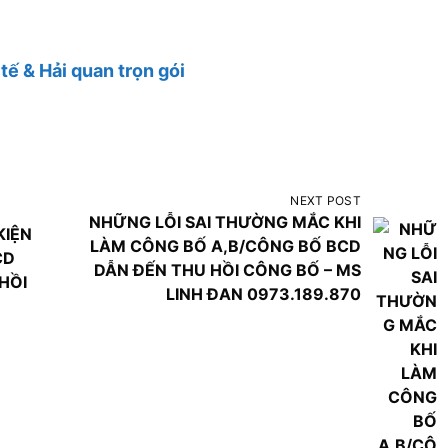
tế & Hải quan trọn gói
NEXT POST
NHỮNG LỖI SAI THƯỜNG MẮC KHI
KIỆN
LÀM CÔNG BỐ A,B/CÔNG BỐ BCD
CD
DẪN ĐẾN THU HỒI CÔNG BỐ – MS
HỒI
LINH ĐAN 0973.189.870