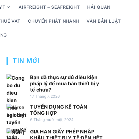
BYT
AIRFREIGHT – SEAFREIGHT
HẢI QUAN
S
h
THUẾ VAT
CHUYỂN PHÁT NHANH
VĂN BẢN LUẬT
o
w
ỤNG
s
u
b
TIN MỚI
m
e
n
Bạn đã thực sự đủ điều kiện
pháp lý để mua bán thiết bị y
u
tế chưa?
f
17 Tháng 7, 2026
o
TUYỂN DỤNG KẾ TOÁN
r
TỔNG HỢP
D
6 Tháng mười một, 2024
ị
c
GIA HẠN GIẤY PHÉP NHẬP
h
KHẨU THIẾT BỊ Y TẾ ĐẾN HẾT