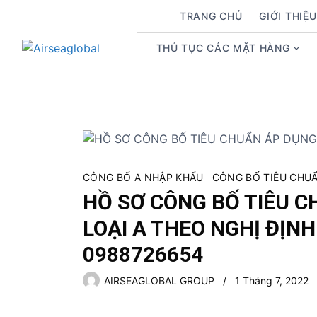
S
TRANG CHỦ
GIỚI THIỆU
k
i
THỦ TỤC CÁC MẶT HÀNG
S
p
h
t
o
o
w
c
s
o
u
n
b
t
m
e
CÔNG BỐ A NHẬP KHẨU
CÔNG BỐ TIÊU CHUẨN
e
n
HỒ SƠ CÔNG BỐ TIÊU CH
n
t
LOẠI A THEO NGHỊ ĐỊNH
u
f
0988726654
o
r
AIRSEAGLOBAL GROUP
1 Tháng 7, 2022
T
h