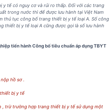
D
v
 bị y tế có nguy cơ và rủi ro thấp. Đối với các trang
ị
ụ
xuất trong nước thì để được lưu hành tại Việt Nam
c
n
m thủ tục công bố trang thiết bị y tế loại A. Số công
h
h
 thiết bị y tế loại A cũng được gọi là số lưu hành
v
ậ
ụ
p
k
k
h
ghiệp tiến hành Công bố tiêu chuẩn áp dụng TBYT
h
á
ẩ
c
u
T
B
Y
 nộp hồ sơ .
T
hiết bị y tế
 , trừ trường hợp trang thiết bị y tế sử dụng một