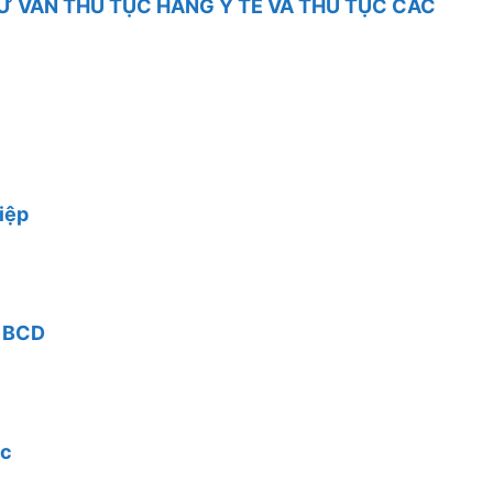
TƯ VẤN THỦ TỤC HÀNG Y TẾ VÀ THỦ TỤC CÁC
iệp
i BCD
ác