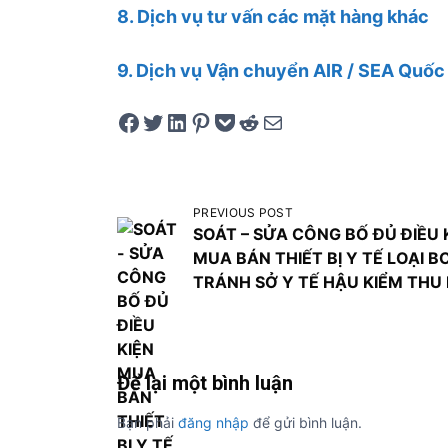
8. Dịch vụ tư vấn các mặt hàng khác
9. Dịch vụ Vận chuyển AIR / SEA Quốc 
Share on Facebook
Tweet on Twitter
Share on LinkedIn
Pin on Pinterest
Save to pocket
Share on Reddit
Share via Email
Đ
PREVIOUS POST
i
SOÁT – SỬA CÔNG BỐ ĐỦ ĐIỀU 
MUA BÁN THIẾT BỊ Y TẾ LOẠI B
ề
TRÁNH SỞ Y TẾ HẬU KIỂM THU 
u
h
ư
Để lại một bình luận
ớ
n
Bạn phải
đăng nhập
để gửi bình luận.
g