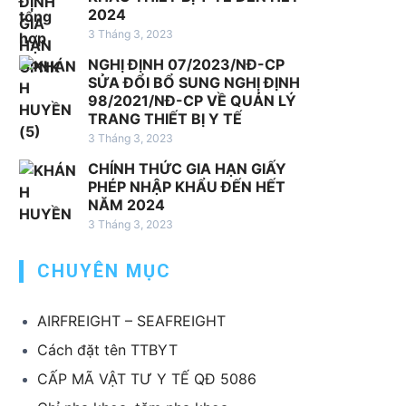
2024
v
3 Tháng 3, 2023
ụ
x
NGHỊ ĐỊNH 07/2023/NĐ-CP
u
SỬA ĐỔI BỔ SUNG NGHỊ ĐỊNH
98/2021/NĐ-CP VỀ QUẢN LÝ
ấ
TRANG THIẾT BỊ Y TẾ
t
3 Tháng 3, 2023
k
h
CHÍNH THỨC GIA HẠN GIẤY
PHÉP NHẬP KHẨU ĐẾN HẾT
ẩ
NĂM 2024
u
3 Tháng 3, 2023
T
B
CHUYÊN MỤC
Y
T
AIRFREIGHT – SEAFREIGHT
Cách đặt tên TTBYT
CẤP MÃ VẬT TƯ Y TẾ QĐ 5086