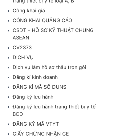
trang thiết bị y tế loại A, B
Công khai giá
CÔNG KHAI QUẢNG CÁO
CSDT – HỒ SƠ KỸ THUẬT CHUNG
ASEAN
CV2373
DỊCH VỤ
Dịch vụ làm hồ sơ thầu trọn gói
Đăng kí kinh doanh
ĐĂNG KÍ MÃ SỐ DUNS
Đăng ký lưu hành
Đăng ký lưu hành trang thiết bị y tế
BCD
ĐĂNG KÝ MÃ VTYT
GIẤY CHỨNG NHẬN CE