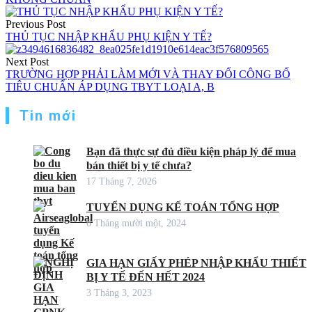
Điều
Previous Post
hướng
THỦ TỤC NHẬP KHẨU PHỤ KIỆN Y TẾ?
bài
Next Post
viết
TRƯỜNG HỢP PHẢI LÀM MỚI VÀ THAY ĐỔI CÔNG BỐ
TIÊU CHUẨN ÁP DỤNG TBYT LOẠI A, B
Tin mới
Bạn đã thực sự đủ điều kiện pháp lý để mua
bán thiết bị y tế chưa?
17 Tháng 7, 2026
TUYỂN DỤNG KẾ TOÁN TỔNG HỢP
6 Tháng mười một, 2024
GIA HẠN GIẤY PHÉP NHẬP KHẨU THIẾT
BỊ Y TẾ ĐẾN HẾT 2024
3 Tháng 3, 2023