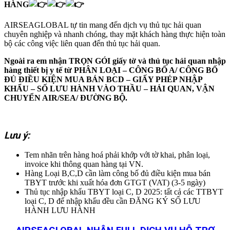
HÀNG
AIRSEAGLOBAL tự tin mang đến dịch vụ thủ tục hải quan
chuyên nghiệp và nhanh chóng, thay mặt khách hàng thực hiện toàn
bộ các công việc liên quan đến thủ tục hải quan.
Ngoài ra em nhận TRỌN GÓI giấy tờ và thủ tục hải quan nhập
hàng thiết bị y tế từ PHÂN LOẠI – CÔNG BỐ A/ CÔNG BỐ
ĐỦ ĐIỀU KIỆN MUA BÁN BCD – GIẤY PHÉP NHẬP
KHẨU – SỐ LƯU HÀNH VÀO THẦU – HẢI QUAN, VẬN
CHUYỂN AIR/SEA/ ĐƯỜNG BỘ.
Lưu ý:
Tem nhãn trên hàng hoá phải khớp với tờ khai, phân loại,
invoice khi thông quan hàng tại VN.
Hàng Loại B,C,D cần làm công bố đủ điều kiện mua bán
TBYT trước khi xuất hóa đơn GTGT (VAT) (3-5 ngày)
Thủ tục nhập khẩu TBYT loại C, D 2025: tất cả các TTBYT
loại C, D để nhập khẩu đều cần ĐĂNG KÝ SỐ LƯU
HÀNH LƯU HÀNH