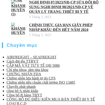
NGHỊ ĐỊNH 07/2023/NĐ-CP SỬA ĐỔI BỔ
SUNG NGHỊ ĐỊNH 98/2021/NĐ-CP VỀ
QUẢN LÝ TRANG THIẾT BỊ Y TẾ
3 Tháng 3, 2023
CHÍNH THỨC GIA HẠN GIẤY PHÉP
NHẬP KHẨU ĐẾN HẾT NĂM 2024
3 Tháng 3, 2023
Chuyên mục
AIRFREIGHT – SEAFREIGHT
Cách đặt tên TTBYT
CẤP MÃ VẬT TƯ Y TẾ QĐ 5086
Chỉ nha khoa, tăm nha khoa
CHỨNG NHẬN FDA
Chứng nhận lưu hành tự do CFS
Chứng nhận tiêu chuẩn chất lượng ISO 13485
Chuyển phát nhanh
công bố A nhập khẩu
Công bố B hàng TBYT
CÔNG BỐ ĐỦ ĐIỀU KIỆN MUA BÁN THIẾT BỊ Y TẾ
LOẠI B,C,D