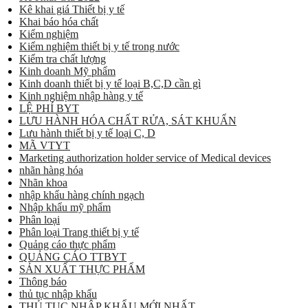
Kê khai giá Thiết bị y tế
Khai báo hóa chất
Kiểm nghiệm
Kiểm nghiệm thiết bị y tế trong nước
Kiểm tra chất lượng
Kinh doanh Mỹ phẩm
Kinh doanh thiết bị y tế loại B,C,D cần gì
Kinh nghiệm nhập hàng y tế
LỆ PHÍ BYT
LƯU HÀNH HÓA CHẤT RỬA, SÁT KHUẨN
Lưu hành thiết bị y tế loại C, D
MÃ VTYT
Marketing authorization holder service of Medical devices
nhãn hàng hóa
Nhãn khoa
nhập khẩu hàng chính ngạch
Nhập khẩu mỹ phẩm
Phân loại
Phân loại Trang thiết bị y tế
Quảng cáo thực phẩm
QUẢNG CÁO TTBYT
SẢN XUẤT THỰC PHẨM
Thông báo
thủ tục nhập khẩu
THỦ TỤC NHẬP KHẨU MỚI NHẤT