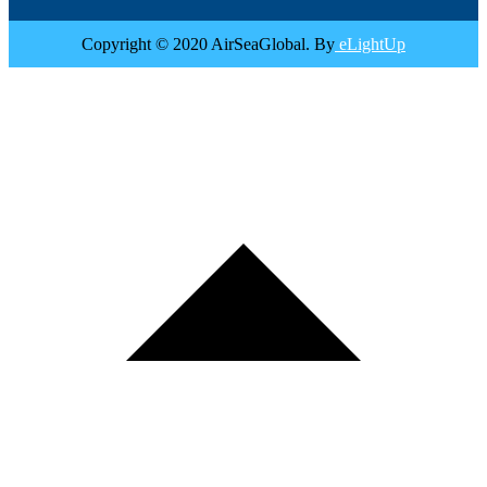
Copyright © 2020 AirSeaGlobal. By
eLightUp