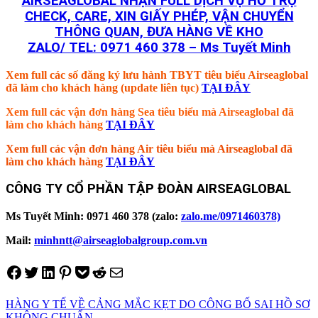
AIRSEAGLOBAL NHẬN FULL DỊCH VỤ HỖ TRỢ
CHECK, CARE, XIN GIẤY PHÉP, VẬN CHUYỂN
THÔNG QUAN, ĐƯA HÀNG VỀ KHO
ZALO/ TEL: 0971 460 378 – Ms Tuyết Minh
Xem full các số đăng ký lưu hành TBYT tiêu biểu Airseaglobal
đã làm cho khách hàng (update liên tục)
TẠI ĐÂY
Xem full các vận đơn hàng Sea tiêu biểu mà Airseaglobal đã
làm cho khách hàng
TẠI ĐÂY
Xem full các vận đơn hàng Air tiêu biểu mà Airseaglobal đã
làm cho khách hàng
TẠI ĐÂY
CÔNG TY CỔ PHẦN TẬP ĐOÀN AIRSEAGLOBAL
Ms Tuyết Minh: 0971 460 378 (zalo:
zalo.me/0971460378)
Mail:
minhntt@airseaglobalgroup.com.vn
Share on Facebook
Tweet on Twitter
Share on LinkedIn
Pin on Pinterest
Save to pocket
Share on Reddit
Share via Email
HÀNG Y TẾ VỀ CẢNG MẮC KẸT DO CÔNG BỐ SAI HỒ SƠ
KHÔNG CHUẨN