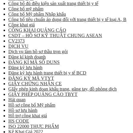
Công bố đủ điều kiện sản xuất trang thiết bị y tế
Công bố mỹ phẩm
Công bố Mỹ phẩm Nhập khẩu
Công bố tiêu chuẩn áp dụng đối với trang thiết bị y tế loại A, B
Công khai giá
CÔNG KHAI QUẢNG CÁO
CSDT – HỒ SƠ KỸ THUẬT CHUNG ASEAN
CV2373
DỊCH VỤ
Dịch vụ làm hồ sơ thầu trọn gói
Đăng kí kinh doanh
ĐĂNG KÍ MÃ SỐ DUNS
Đăng ký lưu hành
Đăng ký lưu hành trang thiết bị y tế BCD
ĐĂNG KÝ MÃ VTYT
GIẤY CHỨNG NHẬN CE
GIấy phép kinh doan khẩu trang, găng tay, đồ phòng dịch
GIẤY PHÉP QUẢNG CÁO TBYT
Hải quan
Hồ sơ công bố Mỹ phẩm
Hồ sơ lưu hành
Hỗ trợ công khai giá
HS CODE
ISO 22000 THỰC PHẨM
Kê Khai Giá 2022