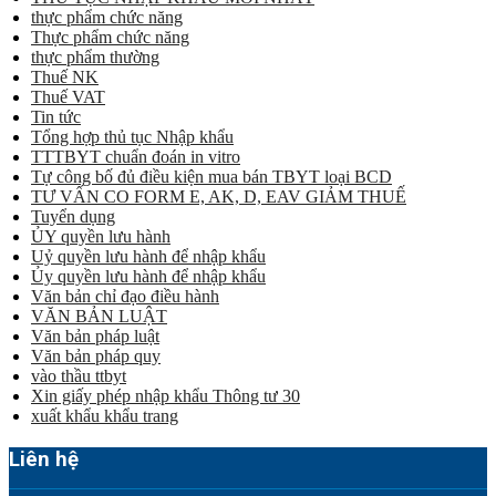
thực phẩm chức năng
Thực phẩm chức năng
thực phẩm thường
Thuế NK
Thuế VAT
Tin tức
Tổng hợp thủ tục Nhập khẩu
TTTBYT chuẩn đoán in vitro
Tự công bố đủ điều kiện mua bán TBYT loại BCD
TƯ VẤN CO FORM E, AK, D, EAV GIẢM THUẾ
Tuyển dụng
ỦY quyền lưu hành
Uỷ quyền lưu hành để nhập khẩu
Ủy quyền lưu hành để nhập khẩu
Văn bản chỉ đạo điều hành
VĂN BẢN LUẬT
Văn bản pháp luật
Văn bản pháp quy
vào thầu ttbyt
Xin giấy phép nhập khẩu Thông tư 30
xuất khẩu khẩu trang
Liên hệ