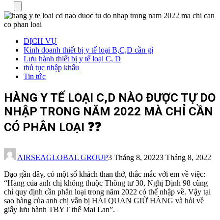
Menu
DỊCH VỤ
Kinh doanh thiết bị y tế loại B,C,D cần gì
Lưu hành thiết bị y tế loại C, D
thủ tục nhập khẩu
Tin tức
HÀNG Y TẾ LOẠI C,D NÀO ĐƯỢC TỰ DO
NHẬP TRONG NĂM 2022 MÀ CHỈ CẦN
CÓ PHÂN LOẠI ❓❓
AIRSEAGLOBAL GROUP
3 Tháng 8, 2022
3 Tháng 8, 2022
Dạo gần đây, có một số khách than thở, thắc mắc với em về việc:
“Hàng của anh chị không thuộc Thông tư 30, Nghị Định 98 cũng
chỉ quy định cần phân loại trong năm 2022 có thể nhập về. Vậy tại
sao hàng của anh chị vẫn bị HẢI QUAN GIỮ HÀNG và hỏi về
giấy lưu hành TBYT thế Mai Lan”.