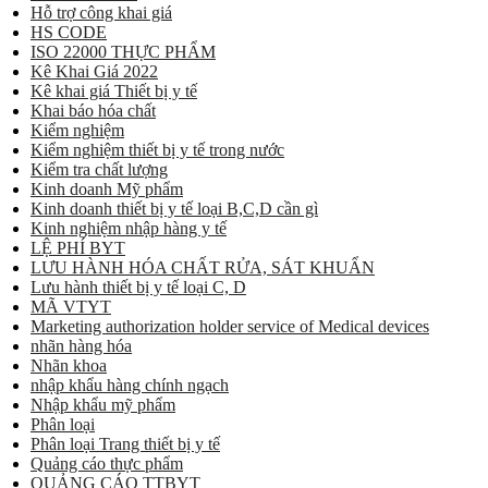
Hỗ trợ công khai giá
HS CODE
ISO 22000 THỰC PHẨM
Kê Khai Giá 2022
Kê khai giá Thiết bị y tế
Khai báo hóa chất
Kiểm nghiệm
Kiểm nghiệm thiết bị y tế trong nước
Kiểm tra chất lượng
Kinh doanh Mỹ phẩm
Kinh doanh thiết bị y tế loại B,C,D cần gì
Kinh nghiệm nhập hàng y tế
LỆ PHÍ BYT
LƯU HÀNH HÓA CHẤT RỬA, SÁT KHUẨN
Lưu hành thiết bị y tế loại C, D
MÃ VTYT
Marketing authorization holder service of Medical devices
nhãn hàng hóa
Nhãn khoa
nhập khẩu hàng chính ngạch
Nhập khẩu mỹ phẩm
Phân loại
Phân loại Trang thiết bị y tế
Quảng cáo thực phẩm
QUẢNG CÁO TTBYT