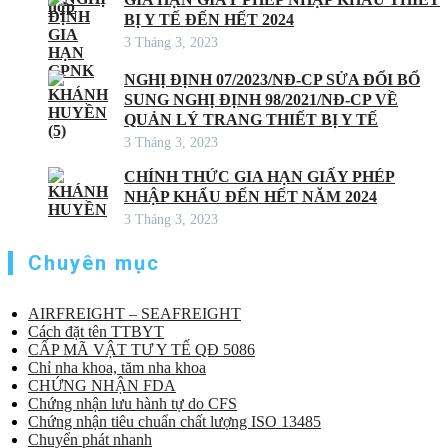
BỊ Y TẾ ĐẾN HẾT 2024
3 Tháng 3, 2023
NGHỊ ĐỊNH 07/2023/NĐ-CP SỬA ĐỔI BỔ
SUNG NGHỊ ĐỊNH 98/2021/NĐ-CP VỀ
QUẢN LÝ TRANG THIẾT BỊ Y TẾ
3 Tháng 3, 2023
CHÍNH THỨC GIA HẠN GIẤY PHÉP
NHẬP KHẨU ĐẾN HẾT NĂM 2024
3 Tháng 3, 2023
Chuyên mục
AIRFREIGHT – SEAFREIGHT
Cách đặt tên TTBYT
CẤP MÃ VẬT TƯ Y TẾ QĐ 5086
Chỉ nha khoa, tăm nha khoa
CHỨNG NHẬN FDA
Chứng nhận lưu hành tự do CFS
Chứng nhận tiêu chuẩn chất lượng ISO 13485
Chuyển phát nhanh