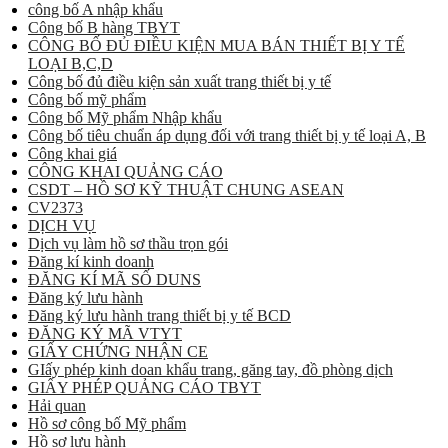
công bố A nhập khẩu
Công bố B hàng TBYT
CÔNG BỐ ĐỦ ĐIỀU KIỆN MUA BÁN THIẾT BỊ Y TẾ
LOẠI B,C,D
Công bố đủ điều kiện sản xuất trang thiết bị y tế
Công bố mỹ phẩm
Công bố Mỹ phẩm Nhập khẩu
Công bố tiêu chuẩn áp dụng đối với trang thiết bị y tế loại A, B
Công khai giá
CÔNG KHAI QUẢNG CÁO
CSDT – HỒ SƠ KỸ THUẬT CHUNG ASEAN
CV2373
DỊCH VỤ
Dịch vụ làm hồ sơ thầu trọn gói
Đăng kí kinh doanh
ĐĂNG KÍ MÃ SỐ DUNS
Đăng ký lưu hành
Đăng ký lưu hành trang thiết bị y tế BCD
ĐĂNG KÝ MÃ VTYT
GIẤY CHỨNG NHẬN CE
GIấy phép kinh doan khẩu trang, găng tay, đồ phòng dịch
GIẤY PHÉP QUẢNG CÁO TBYT
Hải quan
Hồ sơ công bố Mỹ phẩm
Hồ sơ lưu hành