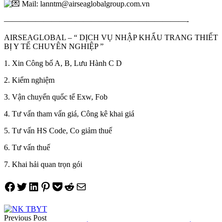
Mail: lanntm@airseaglobalgroup.com.vn
———————————————————————-
AIRSEAGLOBAL – “ DỊCH VỤ NHẬP KHẨU TRANG THIẾT
BỊ Y TẾ CHUYÊN NGHIỆP ”
1. Xin Công bố A, B, Lưu Hành C D
2. Kiểm nghiệm
3. Vận chuyển quốc tế Exw, Fob
4. Tư vấn tham vấn giá, Công kê khai giá
5. Tư vấn HS Code, Co giảm thuế
6. Tư vấn thuế
7. Khai hải quan trọn gói
Share on Facebook
Tweet on Twitter
Share on LinkedIn
Pin on Pinterest
Save to pocket
Share on Reddit
Share via Email
Điều
Previous Post