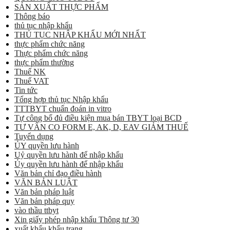
SẢN XUẤT THỰC PHẨM
Thông báo
thủ tục nhập khẩu
THỦ TỤC NHẬP KHẨU MỚI NHẤT
thực phẩm chức năng
Thực phẩm chức năng
thực phẩm thường
Thuế NK
Thuế VAT
Tin tức
Tổng hợp thủ tục Nhập khẩu
TTTBYT chuẩn đoán in vitro
Tự công bố đủ điều kiện mua bán TBYT loại BCD
TƯ VẤN CO FORM E, AK, D, EAV GIẢM THUẾ
Tuyển dụng
ỦY quyền lưu hành
Uỷ quyền lưu hành để nhập khẩu
Ủy quyền lưu hành để nhập khẩu
Văn bản chỉ đạo điều hành
VĂN BẢN LUẬT
Văn bản pháp luật
Văn bản pháp quy
vào thầu ttbyt
Xin giấy phép nhập khẩu Thông tư 30
xuất khẩu khẩu trang