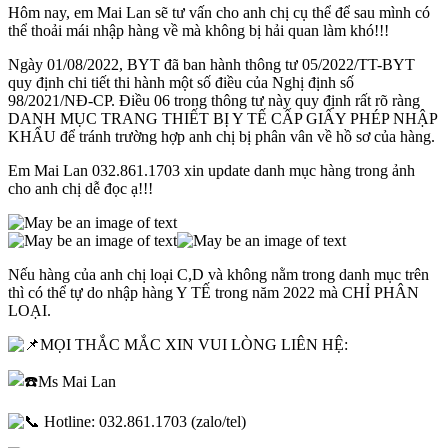
Hôm nay, em Mai Lan sẽ tư vấn cho anh chị cụ thể để sau mình có
thể thoải mái nhập hàng về mà không bị hải quan làm khó!!!
Ngày 01/08/2022, BYT đã ban hành thông tư 05/2022/TT-BYT
quy định chi tiết thi hành một số điều của Nghị định số
98/2021/NĐ-CP. Điều 06 trong thông tư này quy định rất rõ ràng
DANH MỤC TRANG THIẾT BỊ Y TẾ CẤP GIẤY PHÉP NHẬP
KHẨU để tránh trường hợp anh chị bị phân vân về hồ sơ của hàng.
Em Mai Lan 032.861.1703 xin update danh mục hàng trong ảnh
cho anh chị dễ đọc ạ!!!
Nếu hàng của anh chị loại C,D và không nằm trong danh mục trên
thì có thể tự do nhập hàng Y TẾ trong năm 2022 mà CHỈ PHÂN
LOẠI.
MỌI THẮC MẮC XIN VUI LÒNG LIÊN HỆ:
Ms Mai Lan
Hotline: 032.861.1703 (zalo/tel)