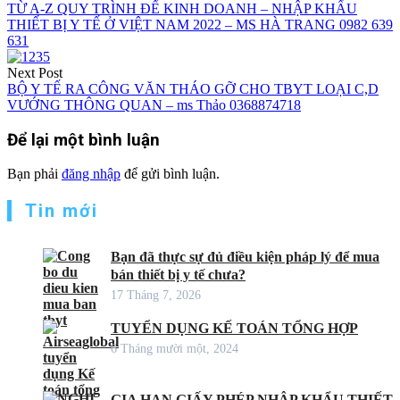
hướng
TỪ A-Z QUY TRÌNH ĐỂ KINH DOANH – NHẬP KHẨU
THIẾT BỊ Y TẾ Ở VIỆT NAM 2022 – MS HÀ TRANG 0982 639
bài
631
viết
Next Post
BỘ Y TẾ RA CÔNG VĂN THÁO GỠ CHO TBYT LOẠI C,D
VƯỚNG THÔNG QUAN – ms Thảo 0368874718
Để lại một bình luận
Bạn phải
đăng nhập
để gửi bình luận.
Tin mới
Bạn đã thực sự đủ điều kiện pháp lý để mua
bán thiết bị y tế chưa?
17 Tháng 7, 2026
TUYỂN DỤNG KẾ TOÁN TỔNG HỢP
6 Tháng mười một, 2024
GIA HẠN GIẤY PHÉP NHẬP KHẨU THIẾT