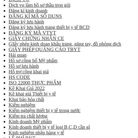
Dịch vụ làm hồ sơ thầu trọn gói
Đăng kí kinh doanh
ĐĂNG KÍ MÃ SỐ DUNS
Đăng ký lưu hành
Đăng ký lưu hành trang thiết bị y tế BCD
ĐĂNG KÝ MÃ VTYT
GIẤY CHỨNG NHẬN CE
GIấy phép kinh doan khẩu trang, găng tay, đồ phòng dịch
GIẤY PHÉP QUẢNG CÁO TBYT
Hải quan
Hồ sơ công bố Mỹ phẩm
Hồ sơ lưu hành
Hỗ trợ công khai giá
HS CODE
ISO 22000 THỰC PHẨM
Kê Khai Giá 2022
Kê khai giá Thiết bị y tế
Khai báo hóa chất
Kiểm nghiệm
Kiểm nghiệm thiết bị y tế trong nước
Kiểm tra chất lượng
Kinh doanh Mỹ phẩm
Kinh doanh thiết bị y tế loại B,C,D cần gì
Kinh nghiệm nhập hàng y tế