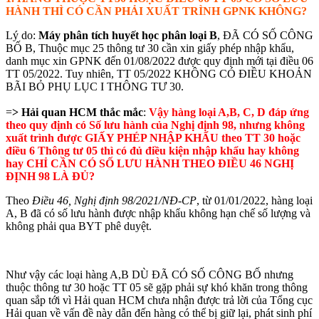
HÀNH THÌ CÓ CẦN PHẢI XUẤT TRÌNH GPNK KHÔNG?
Lý do:
Máy phân tích huyết học phân loại B
, ĐÃ CÓ SỐ CÔNG
BỐ B, Thuộc mục 25 thông tư 30 cần xin giấy phép nhập khẩu,
danh mục xin GPNK đến 01/08/2022 được quy định mới tại điều 06
TT 05/2022. Tuy nhiên, TT 05/2022 KHÔNG CÓ ĐIỀU KHOẢN
BÃI BỎ PHỤ LỤC I THÔNG TƯ 30.
=
> Hải quan HCM thắc mắc
:
Vậy hàng loại A,B, C, D đáp ứng
theo quy định có Số lưu hành của Nghị định 98, nhưng không
xuất trình được GIẤY PHÉP NHẬP KHẨU theo TT 30 hoặc
điều 6 Thông tư 05 thì có đủ điều kiện nhập khẩu hay không
hay CHỈ CẦN CÓ SỐ LƯU HÀNH THEO ĐIỀU 46 NGHỊ
ĐỊNH 98 LÀ ĐỦ?
Theo
Điều 46, Nghị định 98/2021/NĐ-CP
, từ 01/01/2022, hàng loại
A, B đã có số lưu hành được nhập khẩu không hạn chế số lượng và
không phải qua BYT phê duyệt.
Như vậy các loại hàng A,B DÙ ĐÃ CÓ SỐ CÔNG BỐ nhưng
thuộc thông tư 30 hoặc TT 05 sẽ gặp phải sự khó khăn trong thông
quan sắp tới vì Hải quan HCM chưa nhận được trả lời của Tổng cục
Hải quan về vấn đề này dẫn đến hàng có thể bị giữ lại, phát sinh phí