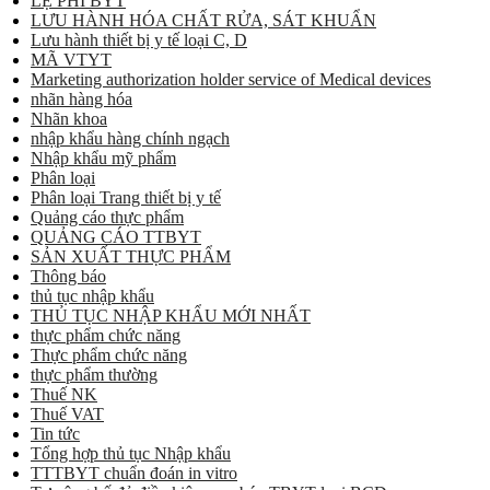
LỆ PHÍ BYT
LƯU HÀNH HÓA CHẤT RỬA, SÁT KHUẨN
Lưu hành thiết bị y tế loại C, D
MÃ VTYT
Marketing authorization holder service of Medical devices
nhãn hàng hóa
Nhãn khoa
nhập khẩu hàng chính ngạch
Nhập khẩu mỹ phẩm
Phân loại
Phân loại Trang thiết bị y tế
Quảng cáo thực phẩm
QUẢNG CÁO TTBYT
SẢN XUẤT THỰC PHẨM
Thông báo
thủ tục nhập khẩu
THỦ TỤC NHẬP KHẨU MỚI NHẤT
thực phẩm chức năng
Thực phẩm chức năng
thực phẩm thường
Thuế NK
Thuế VAT
Tin tức
Tổng hợp thủ tục Nhập khẩu
TTTBYT chuẩn đoán in vitro