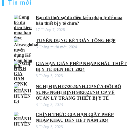
Tin mới
Bạn đã thực sự đủ điều kiện pháp lý để mua
bán thiết bị y tế chưa?
17 Tháng 7, 2026
TUYỂN DỤNG KẾ TOÁN TỔNG HỢP
6 Tháng mười một, 2024
GIA HẠN GIẤY PHÉP NHẬP KHẨU THIẾT
BỊ Y TẾ ĐẾN HẾT 2024
3 Tháng 3, 2023
NGHỊ ĐỊNH 07/2023/NĐ-CP SỬA ĐỔI BỔ
SUNG NGHỊ ĐỊNH 98/2021/NĐ-CP VỀ
QUẢN LÝ TRANG THIẾT BỊ Y TẾ
3 Tháng 3, 2023
CHÍNH THỨC GIA HẠN GIẤY PHÉP
NHẬP KHẨU ĐẾN HẾT NĂM 2024
3 Tháng 3, 2023