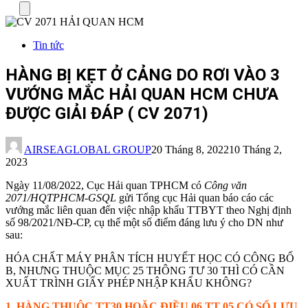
Menu
Tin tức
HÀNG BỊ KẸT Ở CẢNG DO RƠI VÀO 3
VƯỚNG MẮC HẢI QUAN HCM CHƯA
ĐƯỢC GIẢI ĐÁP ( CV 2071)
AIRSEAGLOBAL GROUP
20 Tháng 8, 2022
10 Tháng 2,
2023
Ngày 11/08/2022, Cục Hải quan TPHCM có
Công văn
2071/HQTPHCM-GSQL
gửi Tổng cục Hải quan báo cáo các
vướng mắc liên quan đến việc nhập khẩu TTBYT theo Nghị định
số 98/2021/NĐ-CP, cụ thể một số điểm đáng lưu ý cho DN như
sau:
HÓA CHẤT MÁY PHÂN TÍCH HUYẾT HỌC CÓ CÔNG BỐ
B, NHƯNG THUỘC MỤC 25 THÔNG TƯ 30 THÌ CÓ CẦN
XUẤT TRÌNH GIẤY PHÉP NHẬP KHẨU KHÔNG?
1. HÀNG THUỘC TT30 HOẶC ĐIỀU 06 TT 05 CÓ SỐ LƯU