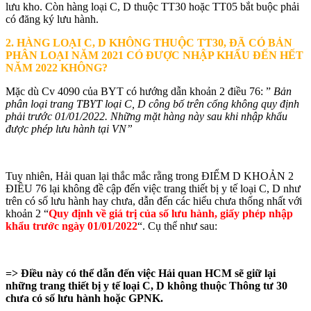
lưu kho. Còn hàng loại C, D thuộc TT30 hoặc TT05 bắt buộc phải
có đăng ký lưu hành.
2. HÀNG LOẠI C, D KHÔNG THUỘC TT30, ĐÃ CÓ BẢN
PHÂN LOẠI NĂM 2021 CÓ ĐƯỢC NHẬP KHẨU ĐẾN HẾT
NĂM 2022 KHÔNG?
Mặc dù Cv 4090 của BYT có hướng dẫn khoản 2 điều 76: ”
Bản
phân loại trang TBYT loại C, D công bố trên cổng không quy định
phải trước 01/01/2022. Những mặt hàng này sau khi nhập khẩu
được phép lưu hành tại VN”
Tuy nhiên, Hải quan lại thắc mắc rằng trong ĐIỂM D KHOẢN 2
ĐIỀU 76 lại không đề cập đến việc trang thiết bị y tế loại C, D như
trên có số lưu hành hay chưa, dẫn đến các hiểu chưa thống nhất với
khoản 2 “
Quy định về giá trị của số lưu hành, giấy phép nhập
khẩu trước ngày 01/01/2022
“. Cụ thể như sau:
=> Điều này có thể dẫn đến việc Hải quan HCM sẽ giữ lại
những trang thiết bị y tế loại C, D không thuộc Thông tư 30
chưa có số lưu hành hoặc GPNK.