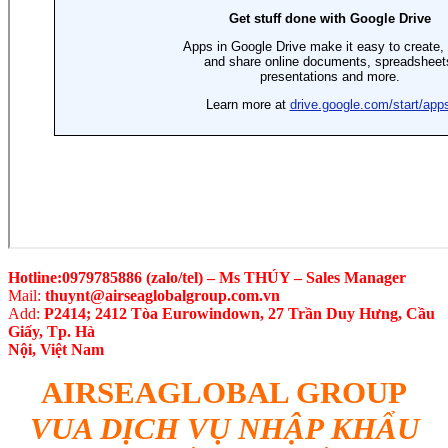
Hotline:0979785886 (zalo/tel) – Ms THÚY – Sales Manager
Mail:
thuynt@airseaglobalgroup.com.vn
Add:
P2414; 2412 Tòa Eurowindown, 27 Trần Duy Hưng, Cầu
Giấy, Tp. Hà
Nội, Việt Nam
AIRSEAGLOBAL GROUP
VUA DỊCH VỤ NHẬP KHẨU