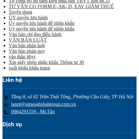
Tự công bố đủ điều kiện mua bán TBYT loại BCD
TƯ VẤN CO FORM E, AK, D, EAV GIẢM THUẾ
Tuyển dụng
ỦY quyền lưu hành
Ủy quyền lưu hành để nhập khẩu
Uỷ quyền lưu hành để nhập khẩu
Văn bản chỉ đạo điều hành
VĂN BẢN LUẬT
Văn bản pháp luật
Văn bản pháp quy
vào thầu ttbyt
Xin giấy phép nhập khẩu Thông tư 30
xuất khẩu khẩu trang
Liên hệ
Tầng 8, số 82 Trần Thái Tông, Phường Cầu Giấy, TP Hà Nội
tannt@airseaglobalgroup.com.vn
0984291559 - Mr.Tân
Dịch vụ