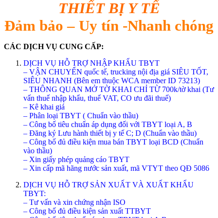
THIẾT BỊ Y TẾ
Đảm bảo – Uy tín -Nhanh chóng
CÁC DỊCH VỤ CUNG CẤP:
DỊCH VỤ HỖ TRỢ NHẬP KHẨU TBYT
– VẬN CHUYỂN quốc tế, trucking nội địa giá SIÊU TỐT,
SIÊU NHANH (Bên em thuộc WCA member ID 73213)
– THÔNG QUAN MỞ TỜ KHAI CHỈ TỪ 700k/tờ khai (Tư
vấn thuế nhập khẩu, thuế VAT, CO ưu đãi thuế)
– Kê khai giá
– Phân loại TBYT ( Chuẩn vào thầu)
– Công bố tiêu chuẩn áp dụng đối với TBYT loại A, B
– Đăng ký Lưu hành thiết bị y tế C; D (Chuẩn vào thầu)
– Công bố đủ điều kiện mua bán TBYT loại BCD (Chuẩn
vào thầu)
– Xin giấy phép quảng cáo TBYT
– Xin cấp mã hãng nước sản xuất, mã VTYT theo QĐ 5086
DỊCH VỤ HỖ TRỢ SẢN XUẤT VÀ XUẤT KHẨU
TBYT:
– Tư vấn và xin chứng nhận ISO
– Công bố đủ điều kiện sản xuất TTBYT