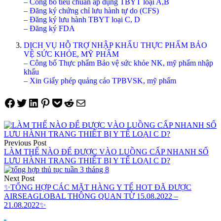
– Công bố tiêu chuẩn áp dụng TBYT loại A,B
– Đăng ký chứng chỉ lưu hành tự do (CFS)
– Đăng ký lưu hành TBYT loại C, D
– Đăng ký FDA
DỊCH VỤ HỖ TRỢ NHẬP KHẨU THỰC PHẨM BẢO
VỆ SỨC KHỎE, MỸ PHẨM
– Công bố Thực phẩm Bảo vệ sức khỏe NK, mỹ phẩm nhập
khẩu
– Xin Giấy phép quảng cáo TPBVSK, mỹ phẩm
Share on Facebook
Tweet on Twitter
Share on LinkedIn
Pin on Pinterest
Save to pocket
Share on Reddit
Share via Email
Điều
hướng
Previous Post
LÀM THẾ NÀO ĐỂ ĐƯỢC VÀO LUỒNG CẤP NHANH SỐ
bài
LƯU HÀNH TRANG THIẾT BỊ Y TẾ LOẠI C D?
viết
Next Post
✨TỔNG HỢP CÁC MẶT HÀNG Y TẾ HOT ĐÃ ĐƯỢC
AIRSEAGLOBAL THÔNG QUAN TỪ 15.08.2022 –
21.08.2022✨