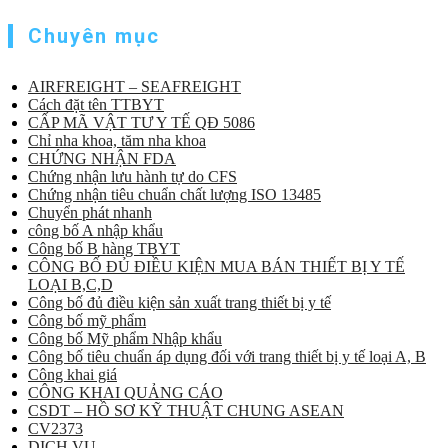
Chuyên mục
AIRFREIGHT – SEAFREIGHT
Cách đặt tên TTBYT
CẤP MÃ VẬT TƯ Y TẾ QĐ 5086
Chỉ nha khoa, tăm nha khoa
CHỨNG NHẬN FDA
Chứng nhận lưu hành tự do CFS
Chứng nhận tiêu chuẩn chất lượng ISO 13485
Chuyển phát nhanh
công bố A nhập khẩu
Công bố B hàng TBYT
CÔNG BỐ ĐỦ ĐIỀU KIỆN MUA BÁN THIẾT BỊ Y TẾ
LOẠI B,C,D
Công bố đủ điều kiện sản xuất trang thiết bị y tế
Công bố mỹ phẩm
Công bố Mỹ phẩm Nhập khẩu
Công bố tiêu chuẩn áp dụng đối với trang thiết bị y tế loại A, B
Công khai giá
CÔNG KHAI QUẢNG CÁO
CSDT – HỒ SƠ KỸ THUẬT CHUNG ASEAN
CV2373
DỊCH VỤ