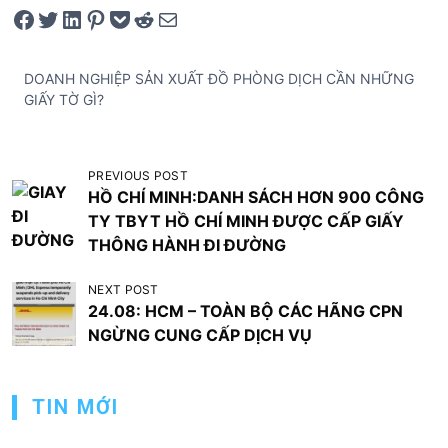
Share on Facebook
Tweet on Twitter
Share on LinkedIn
Pin on Pinterest
Save to pocket
Share on Reddit
Share via Email
DOANH NGHIỆP SẢN XUẤT ĐỒ PHÒNG DỊCH CẦN NHỮNG
GIẤY TỜ GÌ?
Đ
PREVIOUS POST
HỒ CHÍ MINH:DANH SÁCH HƠN 900 CÔNG
i
TY TBYT HỒ CHÍ MINH ĐƯỢC CẤP GIẤY
ề
THÔNG HÀNH ĐI ĐƯỜNG
u
NEXT POST
h
24.08: HCM – TOÀN BỘ CÁC HÃNG CPN
ư
NGỪNG CUNG CẤP DỊCH VỤ
ớ
n
TIN MỚI
g