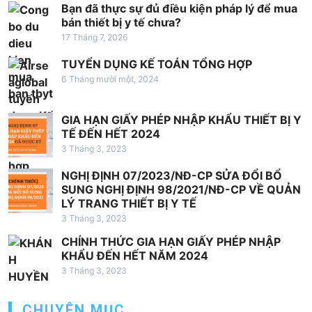
b
Bạn đã thực sự đủ điều kiện pháp lý để mua
à
bán thiết bị y tế chưa?
17 Tháng 7, 2026
i
v
TUYỂN DỤNG KẾ TOÁN TỔNG HỢP
6 Tháng mười một, 2024
i
ế
GIA HẠN GIẤY PHÉP NHẬP KHẨU THIẾT BỊ Y
t
TẾ ĐẾN HẾT 2024
3 Tháng 3, 2023
NGHỊ ĐỊNH 07/2023/NĐ-CP SỬA ĐỔI BỔ
SUNG NGHỊ ĐỊNH 98/2021/NĐ-CP VỀ QUẢN
LÝ TRANG THIẾT BỊ Y TẾ
3 Tháng 3, 2023
CHÍNH THỨC GIA HẠN GIẤY PHÉP NHẬP
KHẨU ĐẾN HẾT NĂM 2024
3 Tháng 3, 2023
CHUYÊN MỤC