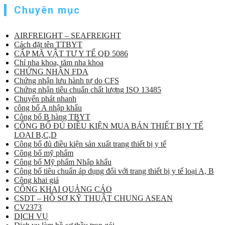
Chuyên mục
AIRFREIGHT – SEAFREIGHT
Cách đặt tên TTBYT
CẤP MÃ VẬT TƯ Y TẾ QĐ 5086
Chỉ nha khoa, tăm nha khoa
CHỨNG NHẬN FDA
Chứng nhận lưu hành tự do CFS
Chứng nhận tiêu chuẩn chất lượng ISO 13485
Chuyển phát nhanh
công bố A nhập khẩu
Công bố B hàng TBYT
CÔNG BỐ ĐỦ ĐIỀU KIỆN MUA BÁN THIẾT BỊ Y TẾ
LOẠI B,C,D
Công bố đủ điều kiện sản xuất trang thiết bị y tế
Công bố mỹ phẩm
Công bố Mỹ phẩm Nhập khẩu
Công bố tiêu chuẩn áp dụng đối với trang thiết bị y tế loại A, B
Công khai giá
CÔNG KHAI QUẢNG CÁO
CSDT – HỒ SƠ KỸ THUẬT CHUNG ASEAN
CV2373
DỊCH VỤ