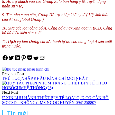
8. Hỗ trợ khách vào các Group Zalo bán hàng y tế, Tuyển dụng
nhân sự y tế,
9. Tìm nhà cung cấp, Group Hỗ trợ nhập khẩu y tế ( Hệ sinh thái
của Airseaglobal Group )
10. Sửa các loại công bố A, Công bố đủ đk kinh doanh BCD, Công
bố đủ điều kiện sản xuất
11. Dịch vụ làm chứng chỉ lưu hành tự do cho hàng loại A sản xuất
trong nước.
Share on Facebook
Tweet on Twitter
Share on LinkedIn
Pin on Pinterest
Save to pocket
Share on Reddit
Share via Email
Điều
Previous Post
hướng
THỦ TỤC NHẬP KHẨU KÍNH CHÌ MỚI NHẤT
bài
viết
Next Post
⁉️ XIN LƯU HÀNH THIẾT BỊ Y TẾ LOẠI C, D CÓ CẦN HỒ
SƠ CSDT KHÔNG?- MS NGỌC HUYỀN 0941258807
Tin mới