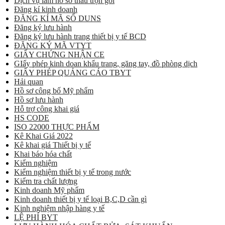
Dịch vụ làm hồ sơ thầu trọn gói
Đăng kí kinh doanh
ĐĂNG KÍ MÃ SỐ DUNS
Đăng ký lưu hành
Đăng ký lưu hành trang thiết bị y tế BCD
ĐĂNG KÝ MÃ VTYT
GIẤY CHỨNG NHẬN CE
GIấy phép kinh doan khẩu trang, găng tay, đồ phòng dịch
GIẤY PHÉP QUẢNG CÁO TBYT
Hải quan
Hồ sơ công bố Mỹ phẩm
Hồ sơ lưu hành
Hỗ trợ công khai giá
HS CODE
ISO 22000 THỰC PHẨM
Kê Khai Giá 2022
Kê khai giá Thiết bị y tế
Khai báo hóa chất
Kiểm nghiệm
Kiểm nghiệm thiết bị y tế trong nước
Kiểm tra chất lượng
Kinh doanh Mỹ phẩm
Kinh doanh thiết bị y tế loại B,C,D cần gì
Kinh nghiệm nhập hàng y tế
LỆ PHÍ BYT