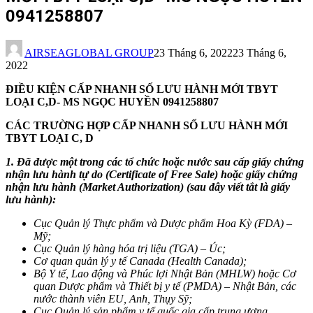
0941258807
AIRSEAGLOBAL GROUP
23 Tháng 6, 2022
23 Tháng 6,
2022
ĐIỀU KIỆN CẤP NHANH SỐ LƯU HÀNH MỚI TBYT
LOẠI C,D- MS NGỌC HUYỀN 0941258807
CÁC TRƯỜNG HỢP CẤP NHANH SỐ LƯU HÀNH MỚI
TBYT LOẠI C, D
1. Đã được một trong các tổ chức hoặc nước sau cấp giấy chứng
nhận lưu hành tự do (Certificate of Free Sale) hoặc giấy chứng
nhận lưu hành (Market Authorization) (sau đây viết tắt là giấy
lưu hành):
Cục Quản lý Thực phẩm và Dược phẩm Hoa Kỳ (FDA) –
Mỹ;
Cục Quản lý hàng hóa trị liệu (TGA) – Úc;
Cơ quan quản lý y tế Canada (Health Canada);
Bộ Y tế, Lao động và Phúc lợi Nhật Bản (MHLW) hoặc Cơ
quan Dược phẩm và Thiết bị y tế (PMDA) – Nhật Bản, các
nước thành viên EU, Anh, Thụy Sỹ;
Cục Quản lý sản phẩm y tế quốc gia cấp trung ương