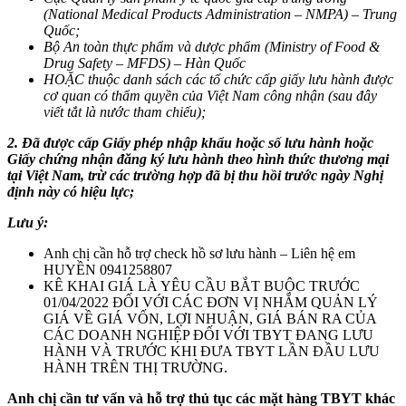
(National Medical Products Administration – NMPA) – Trung
Quốc;
Bộ An toàn thực phẩm và dược phẩm (Ministry of Food &
Drug Safety – MFDS) – Hàn Quốc
HOẶC thuộc danh sách các tổ chức cấp giấy lưu hành được
cơ quan có thẩm quyền của Việt Nam công nhận (sau đây
viết tắt là nước tham chiếu);
2. Đã được cấp Giấy phép nhập khẩu hoặc số lưu hành hoặc
Giấy chứng nhận đăng ký lưu hành theo hình thức thương mại
tại Việt Nam, trừ các trường hợp đã bị thu hồi trước ngày Nghị
định này có hiệu lực;
Lưu ý:
Anh chị cần hỗ trợ check hồ sơ lưu hành – Liên hệ em
HUYỀN 0941258807
KÊ KHAI GIÁ LÀ YÊU CẦU BẮT BUỘC TRƯỚC
01/04/2022 ĐỐI VỚI CÁC ĐƠN VỊ NHẰM QUẢN LÝ
GIÁ VỀ GIÁ VỐN, LỢI NHUẬN, GIÁ BÁN RA CỦA
CÁC DOANH NGHIỆP ĐỐI VỚI TBYT ĐANG LƯU
HÀNH VÀ TRƯỚC KHI ĐƯA TBYT LẦN ĐẦU LƯU
HÀNH TRÊN THỊ TRƯỜNG.
Anh chị cần tư vấn và hỗ trợ thủ tục các mặt hàng TBYT khác