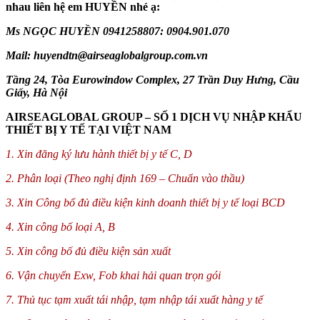
nhau liên hệ em HUYỀN nhé ạ:
Ms NGỌC HUYỀN 0941258807: 0904.901.070
Mail: huyendtn@airseaglobalgroup.com.vn
Tầng 24, Tòa Eurowindow Complex, 27 Trần Duy Hưng, Cầu
Giấy, Hà Nội
AIRSEAGLOBAL GROUP – SỐ 1 DỊCH VỤ NHẬP KHẨU
THIẾT BỊ Y TẾ TẠI VIỆT NAM
1. Xin đăng ký lưu hành thiết bị y tế C, D
2. Phân loại (Theo nghị định 169 – Chuẩn vào thầu)
3. Xin Công bố đủ điều kiện kinh doanh thiết bị y tế loại BCD
4. Xin công bố loại A, B
5. Xin công bố đủ điều kiện sản xuất
6. Vận chuyển Exw, Fob khai hải quan trọn gói
7. Thủ tục tạm xuất tái nhập, tạm nhập tái xuất hàng y tế