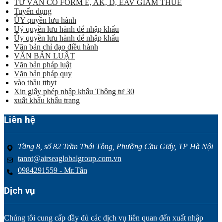
TƯ VẤN CO FORM E, AK, D, EAV GIẢM THUẾ
Tuyển dụng
ỦY quyền lưu hành
Uỷ quyền lưu hành để nhập khẩu
Ủy quyền lưu hành để nhập khẩu
Văn bản chỉ đạo điều hành
VĂN BẢN LUẬT
Văn bản pháp luật
Văn bản pháp quy
vào thầu ttbyt
Xin giấy phép nhập khẩu Thông tư 30
xuất khẩu khẩu trang
Liên hệ
Tầng 8, số 82 Trần Thái Tông, Phường Cầu Giấy, TP Hà Nội
tannt@airseaglobalgroup.com.vn
0984291559 - Mr.Tân
Dịch vụ
Chúng tôi cung cấp đầy đủ các dịch vụ liên quan đến xuất nhập