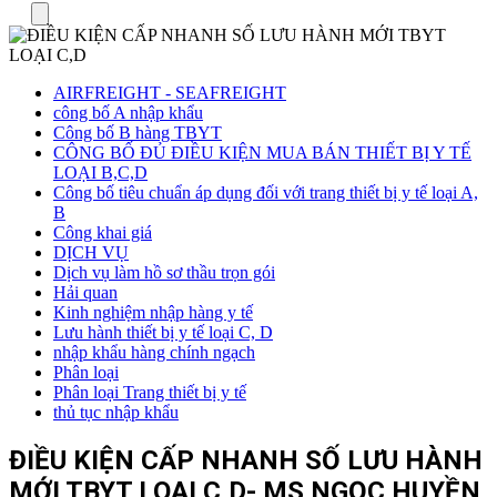
Menu
AIRFREIGHT - SEAFREIGHT
công bố A nhập khẩu
Công bố B hàng TBYT
CÔNG BỐ ĐỦ ĐIỀU KIỆN MUA BÁN THIẾT BỊ Y TẾ
LOẠI B,C,D
Công bố tiêu chuẩn áp dụng đối với trang thiết bị y tế loại A,
B
Công khai giá
DỊCH VỤ
Dịch vụ làm hồ sơ thầu trọn gói
Hải quan
Kinh nghiệm nhập hàng y tế
Lưu hành thiết bị y tế loại C, D
nhập khẩu hàng chính ngạch
Phân loại
Phân loại Trang thiết bị y tế
thủ tục nhập khẩu
ĐIỀU KIỆN CẤP NHANH SỐ LƯU HÀNH
MỚI TBYT LOẠI C,D- MS NGỌC HUYỀN