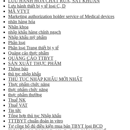
LƯU HÀNH HÓA CHẤT RỬA, SÁT KHUẨN
Lưu hành thiết bị y tế loại C, D
MÃ VTYT
Marketing authorization holder service of Medical devices
nhãn hàng hóa
Nhãn khoa
nhập khẩu hàng chính ngạch
Nhập khẩu mỹ phẩm
Phân loại
Phân loại Trang thiết bị y tế
Quảng cáo thực phẩm
QUẢNG CÁO TTBYT
SẢN XUẤT THỰC PHẨM
Thông báo
thủ tục nhập khẩu
THỦ TỤC NHẬP KHẨU MỚI NHẤT
Thực phẩm chức năng
thực phẩm chức năng
thực phẩm thường
Thuế NK
Thuế VAT
Tin tức
Tổng hợp thủ tục Nhập khẩu
TTTBYT chuẩn đoán in vitro
Tự công bố đủ điều kiện mua bán TBYT loại BCD