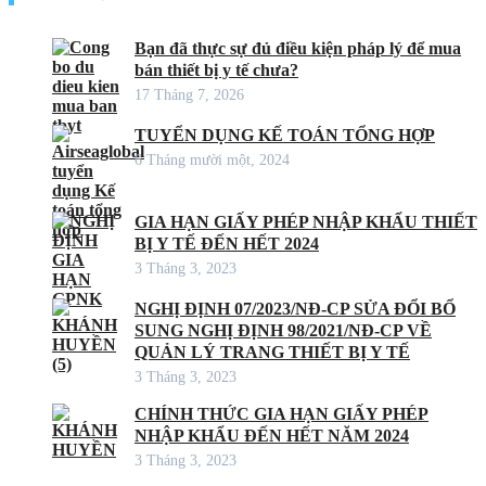
Bạn đã thực sự đủ điều kiện pháp lý để mua
bán thiết bị y tế chưa?
17 Tháng 7, 2026
TUYỂN DỤNG KẾ TOÁN TỔNG HỢP
6 Tháng mười một, 2024
GIA HẠN GIẤY PHÉP NHẬP KHẨU THIẾT
BỊ Y TẾ ĐẾN HẾT 2024
3 Tháng 3, 2023
NGHỊ ĐỊNH 07/2023/NĐ-CP SỬA ĐỔI BỔ
SUNG NGHỊ ĐỊNH 98/2021/NĐ-CP VỀ
QUẢN LÝ TRANG THIẾT BỊ Y TẾ
3 Tháng 3, 2023
CHÍNH THỨC GIA HẠN GIẤY PHÉP
NHẬP KHẨU ĐẾN HẾT NĂM 2024
3 Tháng 3, 2023