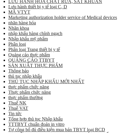
LƯU HÀNH HÓA CHẤT RỬA, SÁT KHUẨN
Lưu hành thiết bị y tế loại C, D
MÃ VTYT
Marketing authorization holder service of Medical devices
nhãn hàng hóa
Nhãn khoa
nhập khẩu hàng chính ngạch
Nhập khẩu mỹ phẩm
Phân loại
Phân loại Trang thiết bị y tế
Quảng cáo thực phẩm
QUẢNG CÁO TTBYT
SẢN XUẤT THỰC PHẨM
Thông báo
thủ tục nhập khẩu
THỦ TỤC NHẬP KHẨU MỚI NHẤT
thực phẩm chức năng
Thực phẩm chức năng
thực phẩm thường
Thuế NK
Thuế VAT
Tin tức
Tổng hợp thủ tục Nhập khẩu
TTTBYT chuẩn đoán in vitro
Tự công bố đủ điều kiện mua bán TBYT loại BCD