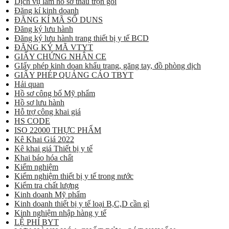
Dịch vụ làm hồ sơ thầu trọn gói
Đăng kí kinh doanh
ĐĂNG KÍ MÃ SỐ DUNS
Đăng ký lưu hành
Đăng ký lưu hành trang thiết bị y tế BCD
ĐĂNG KÝ MÃ VTYT
GIẤY CHỨNG NHẬN CE
GIấy phép kinh doan khẩu trang, găng tay, đồ phòng dịch
GIẤY PHÉP QUẢNG CÁO TBYT
Hải quan
Hồ sơ công bố Mỹ phẩm
Hồ sơ lưu hành
Hỗ trợ công khai giá
HS CODE
ISO 22000 THỰC PHẨM
Kê Khai Giá 2022
Kê khai giá Thiết bị y tế
Khai báo hóa chất
Kiểm nghiệm
Kiểm nghiệm thiết bị y tế trong nước
Kiểm tra chất lượng
Kinh doanh Mỹ phẩm
Kinh doanh thiết bị y tế loại B,C,D cần gì
Kinh nghiệm nhập hàng y tế
LỆ PHÍ BYT