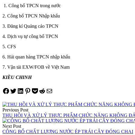
1. Công bố TPCN trong nước
2. Công bố TPCN Nhập khẩu
3. Đăng kí Quảng cáo TPCN
4. Dịch vụ tự công bố TPCN
5. CFS
6. Hải quan hàng TPCN nhập khẩu
7. Vận tải EXW/FOB về Việt Nam
KIỀU CHINH
Share on Facebook
Tweet on Twitter
Share on LinkedIn
Pin on Pinterest
Save to pocket
Share on Reddit
Share via Email
Điều
Previous Post
hướng
THU HỒI VÀ XỬ LÝ THỰC PHẨM CHỨC NĂNG KHÔNG Đ
bài
Next Post
viết
CÔNG BỐ CHẤT LƯỢNG NƯỚC ÉP TRÁI CÂY ĐÓNG CHAI