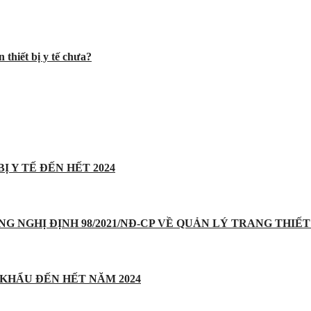
 thiết bị y tế chưa?
Ị Y TẾ ĐẾN HẾT 2024
UNG NGHỊ ĐỊNH 98/2021/NĐ-CP VỀ QUẢN LÝ TRANG THIẾT 
 KHẨU ĐẾN HẾT NĂM 2024