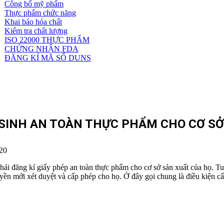
Công bố mỹ phẩm
Dịch
Thực phẩm chức năng
vụ
Khai báo hóa chất
khác
Kiểm tra chất lượng
ISO 22000 THỰC PHẨM
CHỨNG NHẬN FDA
ĐĂNG KÍ MÃ SỐ DUNS
 SINH AN TOÀN THỰC PHẨM CHO CƠ SỞ
20
ải đăng kí giấy phép an toàn thực phẩm cho cơ sở sản xuất của họ. Tu
uyền mới xét duyệt và cấp phép cho họ. Ở đây gọi chung là điều kiện 