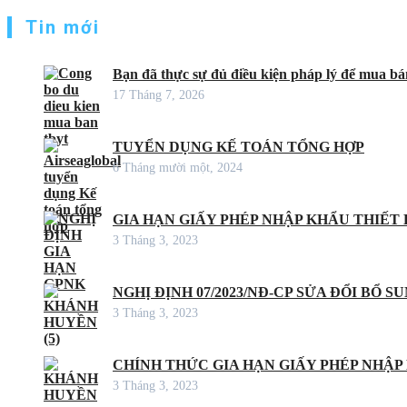
Tin mới
Bạn đã thực sự đủ điều kiện pháp lý để mua bán
17 Tháng 7, 2026
TUYỂN DỤNG KẾ TOÁN TỔNG HỢP
6 Tháng mười một, 2024
GIA HẠN GIẤY PHÉP NHẬP KHẨU THIẾT B
3 Tháng 3, 2023
NGHỊ ĐỊNH 07/2023/NĐ-CP SỬA ĐỔI BỔ S
3 Tháng 3, 2023
CHÍNH THỨC GIA HẠN GIẤY PHÉP NHẬP
3 Tháng 3, 2023