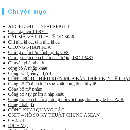
Chuyên mục
AIRFREIGHT – SEAFREIGHT
Cách đặt tên TTBYT
CẤP MÃ VẬT TƯ Y TẾ QĐ 5086
Chỉ nha khoa, tăm nha khoa
CHỨNG NHẬN FDA
Chứng nhận lưu hành tự do CFS
Chứng nhận tiêu chuẩn chất lượng ISO 13485
Chuyển phát nhanh
công bố A nhập khẩu
Công bố B hàng TBYT
CÔNG BỐ ĐỦ ĐIỀU KIỆN MUA BÁN THIẾT BỊ Y TẾ LOẠI
Công bố đủ điều kiện sản xuất trang thiết bị y tế
Công bố mỹ phẩm
Công bố Mỹ phẩm Nhập khẩu
Công bố tiêu chuẩn áp dụng đối với trang thiết bị y tế loại A, B
Công khai giá
CÔNG KHAI QUẢNG CÁO
CSDT – HỒ SƠ KỸ THUẬT CHUNG ASEAN
CV2373
DỊCH VỤ