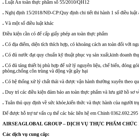
.
Luật An toàn thực phẩm số 55/2010/QH12
.
Nghị định 15/2018/NĐ-CP:Quy định chi tiết thi hành 1 số điều luật
.
Và một số điều luật khác
Điều kiện cần có để cấp giấy phép an toàn thực phẩm
.
Có địa điểm, diện tích thích hợp, có khoảng cách an toàn đối với n
.
Có đủ nước đạt quy chuẩn kỹ thuật phục vụ sản xuất,kinh doanh t
.
Có đủ tảng thiết bị phù hợp để xử lý nguyên liệu, chế biến, đóng gói
phòng,chống côn trùng và động vật gây hại
.
Có hệ thống xử lý chất thải và được vận hành thường xuyên theo qu
.
Duy trì các điều kiện đảm bảo an toàn thực phẩm và lưu giữ hồ sơ v
.
Tuân thủ quy định về sức khỏe,kiến thức và thực hành của người trự
Để được hỗ trợ tư vấn cụ thể các bác liên hệ em Chinh 0362.692.295
AIRSEAGLOBAL GROUP – DỊCH VỤ THỰC PHẨM CHỨC
Các dịch vụ cung cấp: