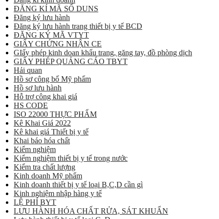
ĐĂNG KÍ MÃ SỐ DUNS
Đăng ký lưu hành
Đăng ký lưu hành trang thiết bị y tế BCD
ĐĂNG KÝ MÃ VTYT
GIẤY CHỨNG NHẬN CE
GIấy phép kinh doan khẩu trang, găng tay, đồ phòng dịch
GIẤY PHÉP QUẢNG CÁO TBYT
Hải quan
Hồ sơ công bố Mỹ phẩm
Hồ sơ lưu hành
Hỗ trợ công khai giá
HS CODE
ISO 22000 THỰC PHẨM
Kê Khai Giá 2022
Kê khai giá Thiết bị y tế
Khai báo hóa chất
Kiểm nghiệm
Kiểm nghiệm thiết bị y tế trong nước
Kiểm tra chất lượng
Kinh doanh Mỹ phẩm
Kinh doanh thiết bị y tế loại B,C,D cần gì
Kinh nghiệm nhập hàng y tế
LỆ PHÍ BYT
LƯU HÀNH HÓA CHẤT RỬA, SÁT KHUẨN