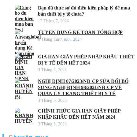
Bạn đã thực sự đủ điều kiện pháp lý để mua
bán thiết bị y tế chưa?
17 Tháng 7, 2026
TUYỂN DỤNG KẾ TOÁN TỔNG HỢP
6 Tháng mười một, 2024
GIA HẠN GIẤY PHÉP NHẬP KHẨU THIẾT
BỊ Y TẾ ĐẾN HẾT 2024
3 Tháng 3, 2023
NGHỊ ĐỊNH 07/2023/NĐ-CP SỬA ĐỔI BỔ
SUNG NGHỊ ĐỊNH 98/2021/NĐ-CP VỀ
QUẢN LÝ TRANG THIẾT BỊ Y TẾ
3 Tháng 3, 2023
CHÍNH THỨC GIA HẠN GIẤY PHÉP
NHẬP KHẨU ĐẾN HẾT NĂM 2024
3 Tháng 3, 2023