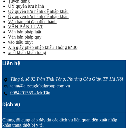
Tuyển dụng
ỦY quyền lưu hành
Uỷ quyền lưu hành để nhập khẩu
Ủy quyền lưu hành để nhập khẩu
Văn bản chỉ đạo điều hành
VĂN BẢN LUẬT
Văn bản pháp luật
Văn bản pháp quy
vào thầu ttbyt
Xin giấy phép nhập khẩu Thông tư 30
xuất khẩu khẩu trang
Liên hệ
Tầng 8, số 82 Trần Thái Tông, Phường Cầu Giấy, TP Hà Nội
tannt@airseaglobalgroup.com.vn
0984291559 - Mr.Tân
Dịch vụ
Chúng tôi cung cấp đầy đủ các dịch vụ liên quan đến xuất nhập
khẩu trang thiết bị y tế.