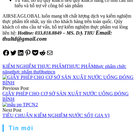
Tư vấn, hỗ trợ quý khách nếu quý khách hàng có nhu cầu tìm
hiểu và hỗ trợ về công bố sản phẩm
AIRSEAGLOBAL luôn mang tới chất lượng dịch vụ kiểm nghiệm
thực phẩm tốt nhất, uy tín cho khách hàng trên toàn quốc. Qúy
khách có nhu cầu tư vấn, hỗ trợ kiểm nghiệm thực phẩm vui lòng
Email:
liên hệ:
Hotline: 033.818.8849 – MS. DẠ THU
thultd@gmail.com
Share on Facebook
Tweet on Twitter
Share on LinkedIn
Pin on Pinterest
Save to pocket
Share on Reddit
Share via Email
KIỂM NGHIỆM THỰC PHẨM
THỰC PHẨM
thực phẩm chức
năng
thực phẩm thường
tpcn
Điều
hướng
Previous Post
GIẤY PHÉP CHO CƠ SỞ SẢN XUẤT NƯỚC UÔNG ĐÓNG
bài
BÌNH
viết
Next Post
TIÊU CHUẨN KIỂM NGHIỆM NƯỚC SỐT GIA VỊ
Tin mới