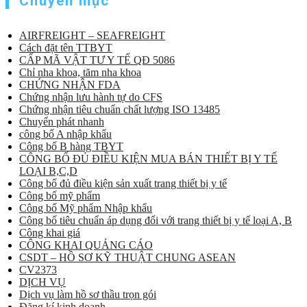
Chuyên mục
AIRFREIGHT – SEAFREIGHT
Cách đặt tên TTBYT
CẤP MÃ VẬT TƯ Y TẾ QĐ 5086
Chỉ nha khoa, tăm nha khoa
CHỨNG NHẬN FDA
Chứng nhận lưu hành tự do CFS
Chứng nhận tiêu chuẩn chất lượng ISO 13485
Chuyển phát nhanh
công bố A nhập khẩu
Công bố B hàng TBYT
CÔNG BỐ ĐỦ ĐIỀU KIỆN MUA BÁN THIẾT BỊ Y TẾ
LOẠI B,C,D
Công bố đủ điều kiện sản xuất trang thiết bị y tế
Công bố mỹ phẩm
Công bố Mỹ phẩm Nhập khẩu
Công bố tiêu chuẩn áp dụng đối với trang thiết bị y tế loại A, B
Công khai giá
CÔNG KHAI QUẢNG CÁO
CSDT – HỒ SƠ KỸ THUẬT CHUNG ASEAN
CV2373
DỊCH VỤ
Dịch vụ làm hồ sơ thầu trọn gói
Đăng kí kinh doanh