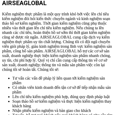
AIRSEAGLOBAL
Kiểm nghiệm thực phẩm là một quy trình khó bởi việc lên chỉ tiêu
kiểm nghiệm đòi hỏi kiến thức chuyên ngành và kinh nghiệm soạn
thảo hồ sơ kiểm nghiệm. Thời gian kiểm nghiệm cũng phụ thuộc
nhiều vào thời gian lên chỉ tiêu kiểm nghiệm. Nếu chúng ta lên
nhanh các chỉ tiêu, hoàn thiện hồ sơ sớm thì thời gian kiểm nghiệm
cũng sẽ được rút ngắn.
AIRSEAGLOBAL cung cấp dịch vụ kiểm
nghiệm thực phẩm uy tín chất lượng. Chúng tôi có đội ngũ chuyên
viên giỏi pháp lý, giàu kinh nghiệm trong lĩnh vực kiểm nghiệm sản
phẩm, công bố sản phẩm. AIRSEAGLOBAL hỗ trợ các cơ sở sản
xuất, doanh nghiệp thực hiện kiểm nghiệm sản phẩm nhanh chóng,
uy tín, chi phí hợp lý.
Quý vị chỉ cần cung cấp thông tin về cơ sở
sản xuất, doanh nghiệp; thông tin và mẫu sản phẩm việc còn lại
chúng tôi sẽ hoàn tất. Chúng tôi sẽ:
Tư vấn các vấn đề pháp lý liên quan tới kiểm nghiệm sản
phẩm
Có nhân viên kinh doanh đến tận cơ sở để tiếp nhận mẫu sản
phẩm
Lên chỉ tiêu kiểm nghiệm phù hợp, đúng quy định pháp luật
Soạn thảo hồ sơ kiểm nghiệm và thực hiện kiểm nghiệm thay
khách hàng
Nhận phiếu kiểm nghiệm và bàn giao cho khách