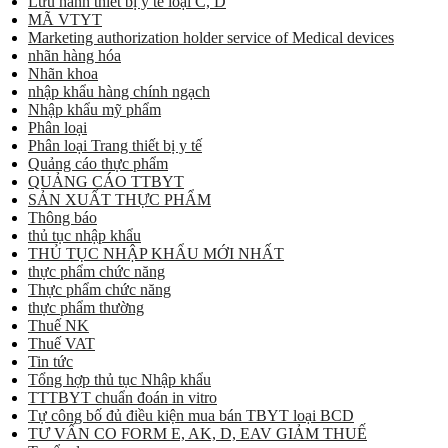
Lưu hành thiết bị y tế loại C, D
MÃ VTYT
Marketing authorization holder service of Medical devices
nhãn hàng hóa
Nhãn khoa
nhập khẩu hàng chính ngạch
Nhập khẩu mỹ phẩm
Phân loại
Phân loại Trang thiết bị y tế
Quảng cáo thực phẩm
QUẢNG CÁO TTBYT
SẢN XUẤT THỰC PHẨM
Thông báo
thủ tục nhập khẩu
THỦ TỤC NHẬP KHẨU MỚI NHẤT
thực phẩm chức năng
Thực phẩm chức năng
thực phẩm thường
Thuế NK
Thuế VAT
Tin tức
Tổng hợp thủ tục Nhập khẩu
TTTBYT chuẩn đoán in vitro
Tự công bố đủ điều kiện mua bán TBYT loại BCD
TƯ VẤN CO FORM E, AK, D, EAV GIẢM THUẾ