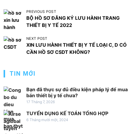
Đ
PREVIOUS POST
BỘ HỒ SƠ ĐĂNG KÝ LƯU HÀNH TRANG
i
THIẾT BỊ Y TẾ 2022
ề
u
NEXT POST
XIN LƯU HÀNH THIẾT BỊ Y TẾ LOẠI C, D CÓ
h
CẦN HỒ SƠ CSDT KHÔNG?
ư
ớ
TIN MỚI
n
g
Bạn đã thực sự đủ điều kiện pháp lý để mua
b
bán thiết bị y tế chưa?
à
17 Tháng 7, 2026
i
TUYỂN DỤNG KẾ TOÁN TỔNG HỢP
v
6 Tháng mười một, 2024
i