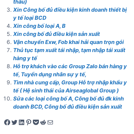
thầu)
Xin Công bố đủ điều kiện kinh doanh thiết bị
y tế loại BCD
Xin công bố loại A, B
Xin công bố đủ điều kiện sản xuất
Vận chuyển Exw, Fob khai hải quan trọn gói
Thủ tục tạm xuất tái nhập, tạm nhập tái xuất
hàng y tế
Hỗ trợ khách vào các Group Zalo bán hàng y
tế, Tuyển dụng nhân sự y tế,
Tìm nhà cung cấp, Group Hỗ trợ nhập khẩu y
tế ( Hệ sinh thái của Airseaglobal Group )
Sửa các loại công bố A, Công bố đủ đk kinh
doanh BCD, Công bố đủ điều kiện sản xuất
Share on Facebook
Tweet on Twitter
Share on LinkedIn
Pin on Pinterest
Save to pocket
Share on Reddit
Share via Email