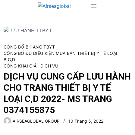
S
M
k
e
i
n
p
u
t
o
c
CÔNG BỐ B HÀNG TBYT
CÔNG BỐ ĐỦ ĐIỀU KIỆN MUA BÁN THIẾT BỊ Y TẾ LOẠI
o
B,C,D
n
CÔNG KHAI GIÁ
DỊCH VỤ
t
DỊCH VỤ CUNG CẤP LƯU HÀNH
e
n
CHO TRANG THIẾT BỊ Y TẾ
t
LOẠI C,D 2022- MS TRANG
0374155875
AIRSEAGLOBAL GROUP
10 Tháng 5, 2022