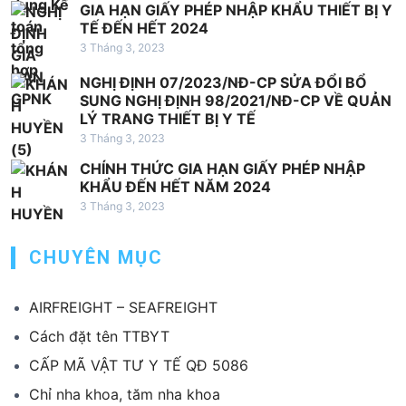
GIA HẠN GIẤY PHÉP NHẬP KHẨU THIẾT BỊ Y
ế
TẾ ĐẾN HẾT 2024
t
3 Tháng 3, 2023
NGHỊ ĐỊNH 07/2023/NĐ-CP SỬA ĐỔI BỔ
SUNG NGHỊ ĐỊNH 98/2021/NĐ-CP VỀ QUẢN
LÝ TRANG THIẾT BỊ Y TẾ
3 Tháng 3, 2023
CHÍNH THỨC GIA HẠN GIẤY PHÉP NHẬP
KHẨU ĐẾN HẾT NĂM 2024
3 Tháng 3, 2023
CHUYÊN MỤC
AIRFREIGHT – SEAFREIGHT
Cách đặt tên TTBYT
CẤP MÃ VẬT TƯ Y TẾ QĐ 5086
Chỉ nha khoa, tăm nha khoa