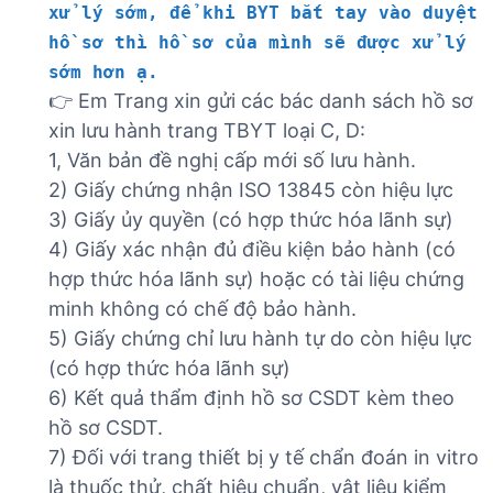
xử lý sớm, để khi BYT bắt tay vào duyệt
hồ sơ thì hồ sơ của mình sẽ được xử lý
sớm hơn ạ.
👉 Em Trang xin gửi các bác danh sách hồ sơ
xin lưu hành trang TBYT loại C, D:
1, Văn bản đề nghị cấp mới số lưu hành.
2) Giấy chứng nhận ISO 13845 còn hiệu lực
3) Giấy ủy quyền (có hợp thức hóa lãnh sự)
4) Giấy xác nhận đủ điều kiện bảo hành (có
hợp thức hóa lãnh sự) hoặc có tài liệu chứng
minh không có chế độ bảo hành.
5) Giấy chứng chỉ lưu hành tự do còn hiệu lực
(có hợp thức hóa lãnh sự)
6) Kết quả thẩm định hồ sơ CSDT kèm theo
hồ sơ CSDT.
7) Đối với trang thiết bị y tế chẩn đoán in vitro
là thuốc thử, chất hiệu chuẩn, vật liệu kiểm