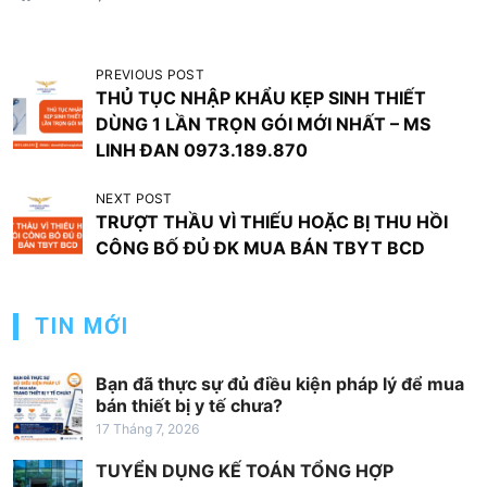
Đ
PREVIOUS POST
THỦ TỤC NHẬP KHẨU KẸP SINH THIẾT
i
DÙNG 1 LẦN TRỌN GÓI MỚI NHẤT – MS
ề
LINH ĐAN 0973.189.870
u
NEXT POST
h
TRƯỢT THẦU VÌ THIẾU HOẶC BỊ THU HỒI
ư
CÔNG BỐ ĐỦ ĐK MUA BÁN TBYT BCD
ớ
n
TIN MỚI
g
b
Bạn đã thực sự đủ điều kiện pháp lý để mua
à
bán thiết bị y tế chưa?
17 Tháng 7, 2026
i
v
TUYỂN DỤNG KẾ TOÁN TỔNG HỢP