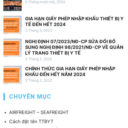
6 Tháng mười một, 2024
i
ế
GIA HẠN GIẤY PHÉP NHẬP KHẨU THIẾT BỊ Y
t
TẾ ĐẾN HẾT 2024
3 Tháng 3, 2023
NGHỊ ĐỊNH 07/2023/NĐ-CP SỬA ĐỔI BỔ
SUNG NGHỊ ĐỊNH 98/2021/NĐ-CP VỀ QUẢN
LÝ TRANG THIẾT BỊ Y TẾ
3 Tháng 3, 2023
CHÍNH THỨC GIA HẠN GIẤY PHÉP NHẬP
KHẨU ĐẾN HẾT NĂM 2024
3 Tháng 3, 2023
CHUYÊN MỤC
AIRFREIGHT – SEAFREIGHT
Cách đặt tên TTBYT