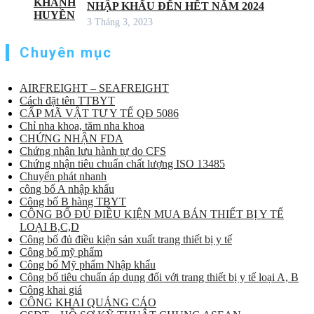
NHẬP KHẨU ĐẾN HẾT NĂM 2024
3 Tháng 3, 2023
Chuyên mục
AIRFREIGHT – SEAFREIGHT
Cách đặt tên TTBYT
CẤP MÃ VẬT TƯ Y TẾ QĐ 5086
Chỉ nha khoa, tăm nha khoa
CHỨNG NHẬN FDA
Chứng nhận lưu hành tự do CFS
Chứng nhận tiêu chuẩn chất lượng ISO 13485
Chuyển phát nhanh
công bố A nhập khẩu
Công bố B hàng TBYT
CÔNG BỐ ĐỦ ĐIỀU KIỆN MUA BÁN THIẾT BỊ Y TẾ
LOẠI B,C,D
Công bố đủ điều kiện sản xuất trang thiết bị y tế
Công bố mỹ phẩm
Công bố Mỹ phẩm Nhập khẩu
Công bố tiêu chuẩn áp dụng đối với trang thiết bị y tế loại A, B
Công khai giá
CÔNG KHAI QUẢNG CÁO