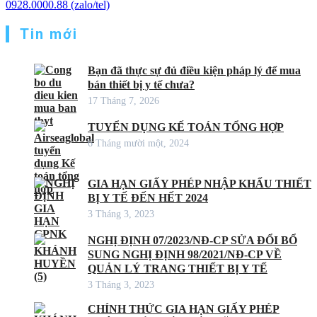
0928.0000.88 (zalo/tel)
Tin mới
Bạn đã thực sự đủ điều kiện pháp lý để mua
bán thiết bị y tế chưa?
17 Tháng 7, 2026
TUYỂN DỤNG KẾ TOÁN TỔNG HỢP
6 Tháng mười một, 2024
GIA HẠN GIẤY PHÉP NHẬP KHẨU THIẾT
BỊ Y TẾ ĐẾN HẾT 2024
3 Tháng 3, 2023
NGHỊ ĐỊNH 07/2023/NĐ-CP SỬA ĐỔI BỔ
SUNG NGHỊ ĐỊNH 98/2021/NĐ-CP VỀ
QUẢN LÝ TRANG THIẾT BỊ Y TẾ
3 Tháng 3, 2023
CHÍNH THỨC GIA HẠN GIẤY PHÉP