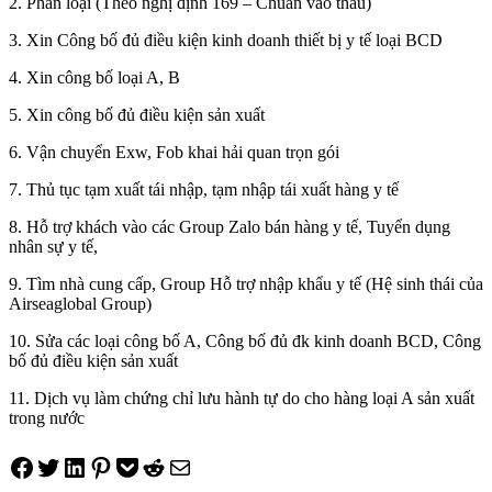
2. Phân loại (Theo nghị định 169 – Chuẩn vào thầu)
3. Xin Công bố đủ điều kiện kinh doanh thiết bị y tế loại BCD
4. Xin công bố loại A, B
5. Xin công bố đủ điều kiện sản xuất
6. Vận chuyển Exw, Fob khai hải quan trọn gói
7. Thủ tục tạm xuất tái nhập, tạm nhập tái xuất hàng y tế
8. Hỗ trợ khách vào các Group Zalo bán hàng y tế, Tuyển dụng
nhân sự y tế,
9. Tìm nhà cung cấp, Group Hỗ trợ nhập khẩu y tế (Hệ sinh thái của
Airseaglobal Group)
10. Sửa các loại công bố A, Công bố đủ đk kinh doanh BCD, Công
bố đủ điều kiện sản xuất
11. Dịch vụ làm chứng chỉ lưu hành tự do cho hàng loại A sản xuất
trong nước
Share on Facebook
Tweet on Twitter
Share on LinkedIn
Pin on Pinterest
Save to pocket
Share on Reddit
Share via Email