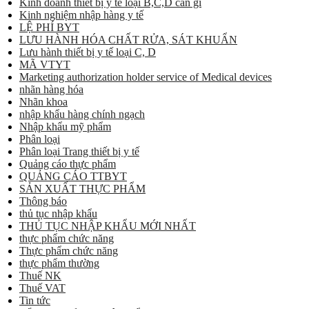
Kinh doanh thiết bị y tế loại B,C,D cần gì
Kinh nghiệm nhập hàng y tế
LỆ PHÍ BYT
LƯU HÀNH HÓA CHẤT RỬA, SÁT KHUẨN
Lưu hành thiết bị y tế loại C, D
MÃ VTYT
Marketing authorization holder service of Medical devices
nhãn hàng hóa
Nhãn khoa
nhập khẩu hàng chính ngạch
Nhập khẩu mỹ phẩm
Phân loại
Phân loại Trang thiết bị y tế
Quảng cáo thực phẩm
QUẢNG CÁO TTBYT
SẢN XUẤT THỰC PHẨM
Thông báo
thủ tục nhập khẩu
THỦ TỤC NHẬP KHẨU MỚI NHẤT
thực phẩm chức năng
Thực phẩm chức năng
thực phẩm thường
Thuế NK
Thuế VAT
Tin tức