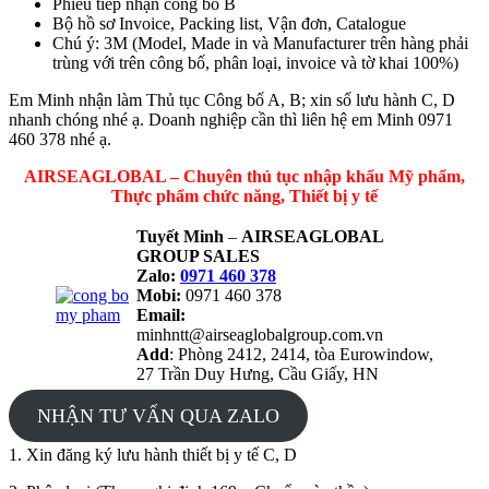
Phiếu tiếp nhận công bố B
Bộ hồ sơ Invoice, Packing list, Vận đơn, Catalogue
Chú ý: 3M (Model, Made in và Manufacturer trên hàng phải
trùng với trên công bố, phân loại, invoice và tờ khai 100%)
Em Minh nhận làm Thủ tục Công bố A, B; xin số lưu hành C, D
nhanh chóng nhé ạ. Doanh nghiệp cần thì liên hệ em Minh 0971
460 378 nhé ạ.
AIRSEAGLOBAL – Chuyên thủ tục nhập khẩu Mỹ phẩm,
Thực phẩm chức năng, Thiết bị y tế
Tuyết Minh
–
AIRSEAGLOBAL
GROUP SALES
Zalo:
0971 460 378
Mobi:
0971 460 378
Email:
minhntt@airseaglobalgroup.com.vn
Add
: Phòng 2412, 2414, tòa Eurowindow,
27 Trần Duy Hưng, Cầu Giấy, HN
NHẬN TƯ VẤN QUA ZALO
1. Xin đăng ký lưu hành thiết bị y tế C, D