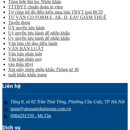
Tổng hợp thủ tục Nhập khẩu
TTTBYT chuẩn đoán in vitro
Tự công bố đủ điều kiện mua bán TBYT loại BCD
TƯ VẤN CO FORM E, AK, D, EAV GIẢM THUẾ
Tuyển dụng
ỦY quyền lưu hành
Uỷ quyền lưu hành để nhập khẩu
Ủy quyền lưu hành để nhập khẩu
Văn bản chỉ đạo điều hành
VĂN BẢN LUẬT
Văn bản pháp luật
Văn bản pháp quy
vào thầu ttbyt
Xin giấy phép nhập khẩu Thông tư 30
xuất khẩu khẩu trang
Liên hệ
Tầng 8, số 82 Trần Thái Tông, Phường Cầu Giấy, TP Hà Nội
tannt@airseaglobalgroup.com.vn
0984291559 - Mr.Tân
Dịch vụ