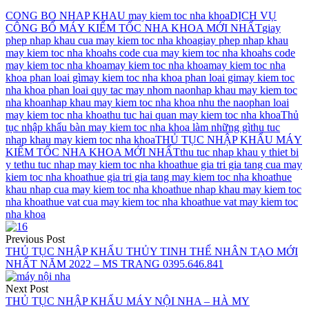
CONG BO NHAP KHAU may kiem toc nha khoa
DỊCH VỤ
CÔNG BỐ MÁY KIỂM TỐC NHA KHOA MỚI NHẤT
giay
phep nhap khau cua may kiem toc nha khoa
giay phep nhap khau
may kiem toc nha khoa
hs code cua may kiem toc nha khoa
hs code
may kiem toc nha khoa
may kiem toc nha khoa
may kiem toc nha
khoa phan loai gì
may kiem toc nha khoa phan loai gi
may kiem toc
nha khoa phan loai quy tac may nhom nao
nhap khau may kiem toc
nha khoa
nhap khau may kiem toc nha khoa nhu the nao
phan loai
may kiem toc nha khoa
thu tuc hai quan may kiem toc nha khoa
Thủ
tục nhập khẩu bàn may kiem toc nha khoa làm những gì
thu tuc
nhap khau may kiem toc nha khoa
THỦ TỤC NHẬP KHẨU MÁY
KIỂM TỐC NHA KHOA MỚI NHẤT
thu tuc nhap khau y thiet bi
y te
thu tuc nhap may kiem toc nha khoa
thue gia tri gia tang cua may
kiem toc nha khoa
thue gia tri gia tang may kiem toc nha khoa
thue
khau nhap cua may kiem toc nha khoa
thue nhap khau may kiem toc
nha khoa
thue vat cua may kiem toc nha khoa
thue vat may kiem toc
nha khoa
Điều
Previous Post
hướng
THỦ TỤC NHẬP KHẨU THỦY TINH THỂ NHÂN TẠO MỚI
NHẤT NĂM 2022 – MS TRANG 0395.646.841
bài
viết
Next Post
THỦ TỤC NHẬP KHẨU MÁY NỘI NHA – HÀ MY