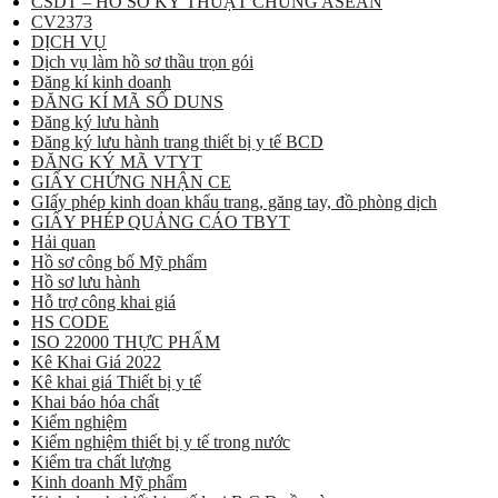
CSDT – HỒ SƠ KỸ THUẬT CHUNG ASEAN
CV2373
DỊCH VỤ
Dịch vụ làm hồ sơ thầu trọn gói
Đăng kí kinh doanh
ĐĂNG KÍ MÃ SỐ DUNS
Đăng ký lưu hành
Đăng ký lưu hành trang thiết bị y tế BCD
ĐĂNG KÝ MÃ VTYT
GIẤY CHỨNG NHẬN CE
GIấy phép kinh doan khẩu trang, găng tay, đồ phòng dịch
GIẤY PHÉP QUẢNG CÁO TBYT
Hải quan
Hồ sơ công bố Mỹ phẩm
Hồ sơ lưu hành
Hỗ trợ công khai giá
HS CODE
ISO 22000 THỰC PHẨM
Kê Khai Giá 2022
Kê khai giá Thiết bị y tế
Khai báo hóa chất
Kiểm nghiệm
Kiểm nghiệm thiết bị y tế trong nước
Kiểm tra chất lượng
Kinh doanh Mỹ phẩm