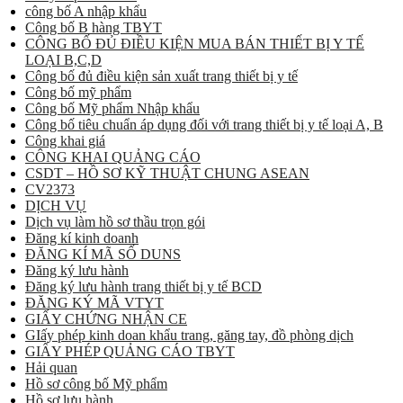
công bố A nhập khẩu
Công bố B hàng TBYT
CÔNG BỐ ĐỦ ĐIỀU KIỆN MUA BÁN THIẾT BỊ Y TẾ
LOẠI B,C,D
Công bố đủ điều kiện sản xuất trang thiết bị y tế
Công bố mỹ phẩm
Công bố Mỹ phẩm Nhập khẩu
Công bố tiêu chuẩn áp dụng đối với trang thiết bị y tế loại A, B
Công khai giá
CÔNG KHAI QUẢNG CÁO
CSDT – HỒ SƠ KỸ THUẬT CHUNG ASEAN
CV2373
DỊCH VỤ
Dịch vụ làm hồ sơ thầu trọn gói
Đăng kí kinh doanh
ĐĂNG KÍ MÃ SỐ DUNS
Đăng ký lưu hành
Đăng ký lưu hành trang thiết bị y tế BCD
ĐĂNG KÝ MÃ VTYT
GIẤY CHỨNG NHẬN CE
GIấy phép kinh doan khẩu trang, găng tay, đồ phòng dịch
GIẤY PHÉP QUẢNG CÁO TBYT
Hải quan
Hồ sơ công bố Mỹ phẩm
Hồ sơ lưu hành