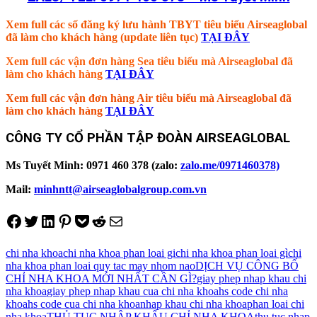
Xem full các số đăng ký lưu hành TBYT tiêu biểu Airseaglobal
đã làm cho khách hàng (update liên tục)
TẠI ĐÂY
Xem full các vận đơn hàng Sea tiêu biểu mà Airseaglobal đã
làm cho khách hàng
TẠI ĐÂY
Xem full các vận đơn hàng Air tiêu biểu mà Airseaglobal đã
làm cho khách hàng
TẠI ĐÂY
CÔNG TY CỔ PHẦN TẬP ĐOÀN AIRSEAGLOBAL
Ms Tuyết Minh: 0971 460 378 (zalo:
zalo.me/0971460378)
Mail:
minhntt@airseaglobalgroup.com.vn
Share on Facebook
Tweet on Twitter
Share on LinkedIn
Pin on Pinterest
Save to pocket
Share on Reddit
Share via Email
chi nha khoa
chi nha khoa phan loai gi
chi nha khoa phan loai gì
chi
nha khoa phan loai quy tac may nhom nao
DỊCH VỤ CÔNG BỐ
CHỈ NHA KHOA MỚI NHẤT CẦN GÌ?
giay phep nhap khau chi
nha khoa
giay phep nhap khau cua chi nha khoa
hs code chi nha
khoa
hs code cua chi nha khoa
nhap khau chi nha khoa
phan loai chi
nha khoa
THỦ TỤC NHẬP KHẨU CHỈ NHA KHOA
thu tuc nhap