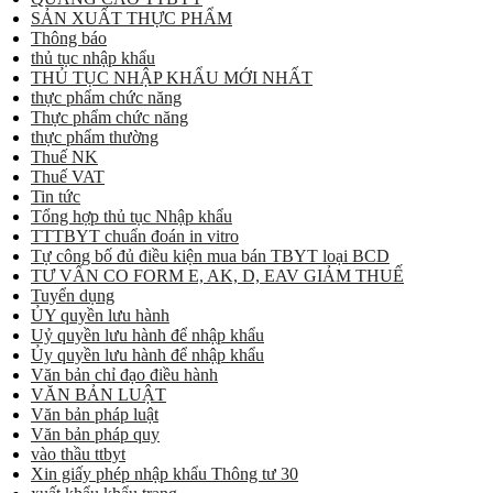
SẢN XUẤT THỰC PHẨM
Thông báo
thủ tục nhập khẩu
THỦ TỤC NHẬP KHẨU MỚI NHẤT
thực phẩm chức năng
Thực phẩm chức năng
thực phẩm thường
Thuế NK
Thuế VAT
Tin tức
Tổng hợp thủ tục Nhập khẩu
TTTBYT chuẩn đoán in vitro
Tự công bố đủ điều kiện mua bán TBYT loại BCD
TƯ VẤN CO FORM E, AK, D, EAV GIẢM THUẾ
Tuyển dụng
ỦY quyền lưu hành
Uỷ quyền lưu hành để nhập khẩu
Ủy quyền lưu hành để nhập khẩu
Văn bản chỉ đạo điều hành
VĂN BẢN LUẬT
Văn bản pháp luật
Văn bản pháp quy
vào thầu ttbyt
Xin giấy phép nhập khẩu Thông tư 30