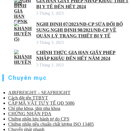
GIA HẠN GIẤY PHÉP NHẬP KHẨU THIẾT
BỊ Y TẾ ĐẾN HẾT 2024
3 Tháng 3, 2023
NGHỊ ĐỊNH 07/2023/NĐ-CP SỬA ĐỔI BỔ
SUNG NGHỊ ĐỊNH 98/2021/NĐ-CP VỀ
QUẢN LÝ TRANG THIẾT BỊ Y TẾ
3 Tháng 3, 2023
CHÍNH THỨC GIA HẠN GIẤY PHÉP
NHẬP KHẨU ĐẾN HẾT NĂM 2024
3 Tháng 3, 2023
Chuyên mục
AIRFREIGHT – SEAFREIGHT
Cách đặt tên TTBYT
CẤP MÃ VẬT TƯ Y TẾ QĐ 5086
Chỉ nha khoa, tăm nha khoa
CHỨNG NHẬN FDA
Chứng nhận lưu hành tự do CFS
Chứng nhận tiêu chuẩn chất lượng ISO 13485
Chuyển phát nhanh