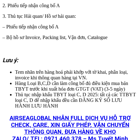
2. Phiếu tiếp nhận công bố A
3. Thủ tục Hải quan/ Hồ sơ hải quan:
– Phiếu tiếp nhận công bố A
– Bộ hồ sơ Invoice, Packing list, Vận đơn, Catalogue
Lưu ý:
Tem nhãn trên hàng hoá phải khớp với tờ khai, phân loại,
invoice khi thông quan hàng tại VN.
Hàng Loại B,C,D cần làm công bố đủ điều kiện mua bán
TBYT trước khi xuất hóa đơn GTGT (VAT) (3-5 ngày)
Thủ tục nhập khẩu TBYT loại C, D 2025: tất cả các TTBYT
loại C, D để nhập khẩu đều cần ĐĂNG KÝ SỐ LƯU
HÀNH LƯU HÀNH
AIRSEAGLOBAL NHẬN FULL DỊCH VỤ HỖ TRỢ
CHECK, CARE, XIN GIẤY PHÉP, VẬN CHUYỂN
THÔNG QUAN, ĐƯA HÀNG VỀ KHO
ZALO/ TEL: 0971 460 378 – Ms Tuyết Minh