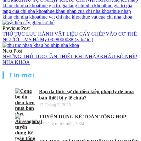
khau chi nha khoa
thue gia tri gia tang chi nha khoa
thue gia tri gia
tang cua chi nha khoa
thue khau nhap cua chi nha khoa
thue nhap
khau chi nha khoa
thue vat chi nha khoa
thue vat cua chi nha khoa
Điều
Previous Post
hướng
THỦ TỤC LƯU HÀNH VẬT LIỆU CẤY GHÉP VÀO CƠ THỂ
NGƯỜI – MS Hà My 0928000088 (zalo/ tel)
bài
viết
Next Post
NHỮNG THỦ TỤC CẦN THIẾT KHI NHẬP KHẨU BỘ NHÍP
NHA KHOA
Tin mới
Bạn đã thực sự đủ điều kiện pháp lý để mua
bán thiết bị y tế chưa?
17 Tháng 7, 2026
TUYỂN DỤNG KẾ TOÁN TỔNG HỢP
6 Tháng mười một, 2024