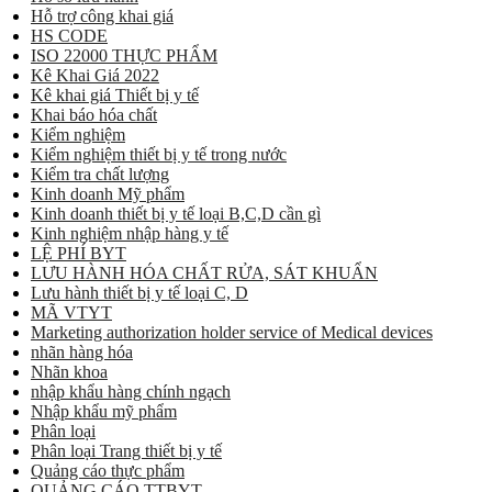
Hỗ trợ công khai giá
HS CODE
ISO 22000 THỰC PHẨM
Kê Khai Giá 2022
Kê khai giá Thiết bị y tế
Khai báo hóa chất
Kiểm nghiệm
Kiểm nghiệm thiết bị y tế trong nước
Kiểm tra chất lượng
Kinh doanh Mỹ phẩm
Kinh doanh thiết bị y tế loại B,C,D cần gì
Kinh nghiệm nhập hàng y tế
LỆ PHÍ BYT
LƯU HÀNH HÓA CHẤT RỬA, SÁT KHUẨN
Lưu hành thiết bị y tế loại C, D
MÃ VTYT
Marketing authorization holder service of Medical devices
nhãn hàng hóa
Nhãn khoa
nhập khẩu hàng chính ngạch
Nhập khẩu mỹ phẩm
Phân loại
Phân loại Trang thiết bị y tế
Quảng cáo thực phẩm
QUẢNG CÁO TTBYT