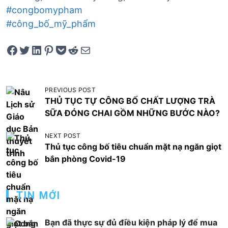
#congbomypham
#công_bố_mỹ_phẩm
Share on Facebook
Tweet on Twitter
Share on LinkedIn
Pin on Pinterest
Save to pocket
Share on Reddit
Share via Email
Đ
PREVIOUS POST
THỦ TỤC TỰ CÔNG BỐ CHẤT LƯỢNG TRÀ
i
SỮA ĐÓNG CHAI GỒM NHỮNG BƯỚC NÀO?
ề
u
NEXT POST
Thủ tục công bố tiêu chuẩn mặt nạ ngăn giọt
h
bắn phòng Covid-19
ư
ớ
TIN MỚI
n
g
Bạn đã thực sự đủ điều kiện pháp lý để mua