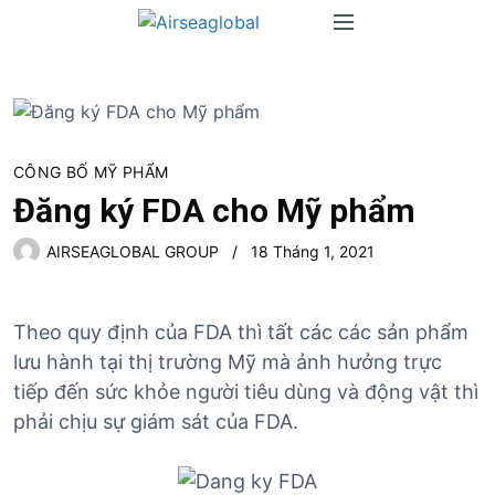
S
M
k
e
i
n
p
u
t
o
c
CÔNG BỐ MỸ PHẨM
o
Đăng ký FDA cho Mỹ phẩm
n
t
AIRSEAGLOBAL GROUP
18 Tháng 1, 2021
e
n
t
Theo quy định của FDA thì tất các các sản phẩm
lưu hành tại thị trường Mỹ mà ảnh hưởng trực
tiếp đến sức khỏe người tiêu dùng và động vật thì
phải chịu sự giám sát của FDA.