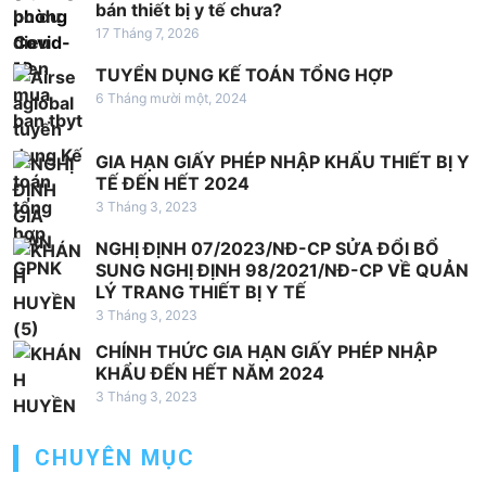
b
bán thiết bị y tế chưa?
à
17 Tháng 7, 2026
i
TUYỂN DỤNG KẾ TOÁN TỔNG HỢP
v
6 Tháng mười một, 2024
i
GIA HẠN GIẤY PHÉP NHẬP KHẨU THIẾT BỊ Y
ế
TẾ ĐẾN HẾT 2024
t
3 Tháng 3, 2023
NGHỊ ĐỊNH 07/2023/NĐ-CP SỬA ĐỔI BỔ
SUNG NGHỊ ĐỊNH 98/2021/NĐ-CP VỀ QUẢN
LÝ TRANG THIẾT BỊ Y TẾ
3 Tháng 3, 2023
CHÍNH THỨC GIA HẠN GIẤY PHÉP NHẬP
KHẨU ĐẾN HẾT NĂM 2024
3 Tháng 3, 2023
CHUYÊN MỤC