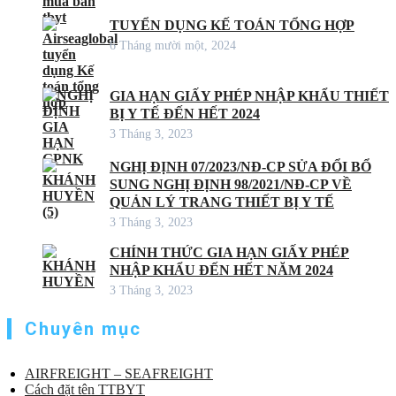
TUYỂN DỤNG KẾ TOÁN TỔNG HỢP
6 Tháng mười một, 2024
GIA HẠN GIẤY PHÉP NHẬP KHẨU THIẾT
BỊ Y TẾ ĐẾN HẾT 2024
3 Tháng 3, 2023
NGHỊ ĐỊNH 07/2023/NĐ-CP SỬA ĐỔI BỔ
SUNG NGHỊ ĐỊNH 98/2021/NĐ-CP VỀ
QUẢN LÝ TRANG THIẾT BỊ Y TẾ
3 Tháng 3, 2023
CHÍNH THỨC GIA HẠN GIẤY PHÉP
NHẬP KHẨU ĐẾN HẾT NĂM 2024
3 Tháng 3, 2023
Chuyên mục
AIRFREIGHT – SEAFREIGHT
Cách đặt tên TTBYT