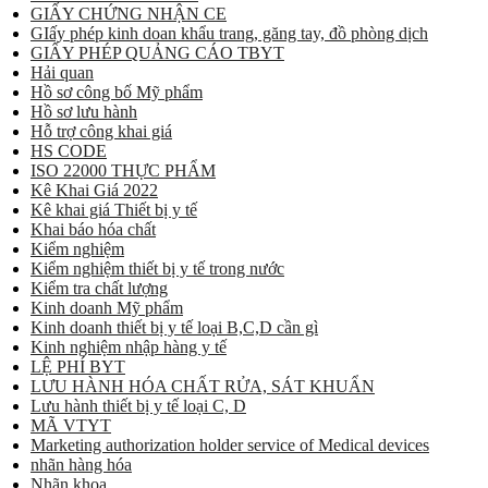
GIẤY CHỨNG NHẬN CE
GIấy phép kinh doan khẩu trang, găng tay, đồ phòng dịch
GIẤY PHÉP QUẢNG CÁO TBYT
Hải quan
Hồ sơ công bố Mỹ phẩm
Hồ sơ lưu hành
Hỗ trợ công khai giá
HS CODE
ISO 22000 THỰC PHẨM
Kê Khai Giá 2022
Kê khai giá Thiết bị y tế
Khai báo hóa chất
Kiểm nghiệm
Kiểm nghiệm thiết bị y tế trong nước
Kiểm tra chất lượng
Kinh doanh Mỹ phẩm
Kinh doanh thiết bị y tế loại B,C,D cần gì
Kinh nghiệm nhập hàng y tế
LỆ PHÍ BYT
LƯU HÀNH HÓA CHẤT RỬA, SÁT KHUẨN
Lưu hành thiết bị y tế loại C, D
MÃ VTYT
Marketing authorization holder service of Medical devices
nhãn hàng hóa
Nhãn khoa