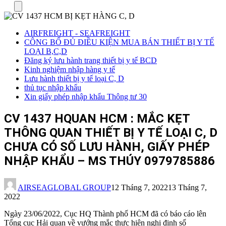
Menu
AIRFREIGHT - SEAFREIGHT
CÔNG BỐ ĐỦ ĐIỀU KIỆN MUA BÁN THIẾT BỊ Y TẾ
LOẠI B,C,D
Đăng ký lưu hành trang thiết bị y tế BCD
Kinh nghiệm nhập hàng y tế
Lưu hành thiết bị y tế loại C, D
thủ tục nhập khẩu
Xin giấy phép nhập khẩu Thông tư 30
CV 1437 HQUAN HCM : MẮC KẸT
THÔNG QUAN THIẾT BỊ Y TẾ LOẠI C, D
CHƯA CÓ SỐ LƯU HÀNH, GIẤY PHÉP
NHẬP KHẨU – MS THÚY 0979785886
AIRSEAGLOBAL GROUP
12 Tháng 7, 2022
13 Tháng 7,
2022
Ngày 23/06/2022, Cục HQ Thành phố HCM đã có báo cáo lên
Tổng cục Hải quan về vướng mắc thực hiện nghị định số