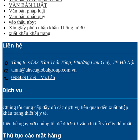
VĂN BẢN LUẬT
Văn bản pháp luật
Văn bản pháp quy
vào thầu ttbyt
Xin giấy phép nhập khẩu Thông tư 30
xuất khẩu khẩu trang
Liên hệ
Tầng 8, số 82 Trần Thái Tông, Phường Cầu Giấy, TP Hà Nội
tannt@airseaglobalgroup.com.vn
0984291559 - Mr.Tân
Dịch vụ
Chúng tôi cung cấp đầy đủ các dịch vụ liên quan đến xuất nhập
khẩu trang thiết bị y tế.
Liên hệ ngay với chúng tôi để được tư vấn chi tiết và đầy đủ nhất
Thủ tục các mặt hàng