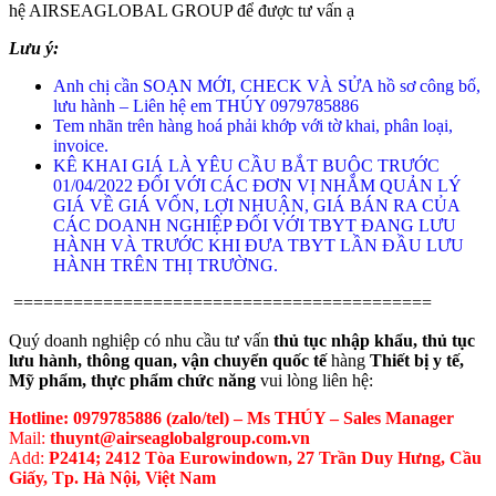
hệ AIRSEAGLOBAL GROUP để được tư vấn ạ
Lưu ý:
Anh chị cần SOẠN MỚI, CHECK VÀ SỬA hồ sơ công bố,
lưu hành – Liên hệ em THÚY 0979785886
Tem nhãn trên hàng hoá phải khớp với tờ khai, phân loại,
invoice.
KÊ KHAI GIÁ LÀ YÊU CẦU BẮT BUỘC TRƯỚC
01/04/2022 ĐỐI VỚI CÁC ĐƠN VỊ NHẰM QUẢN LÝ
GIÁ VỀ GIÁ VỐN, LỢI NHUẬN, GIÁ BÁN RA CỦA
CÁC DOANH NGHIỆP ĐỐI VỚI TBYT ĐANG LƯU
HÀNH VÀ TRƯỚC KHI ĐƯA TBYT LẦN ĐẦU LƯU
HÀNH TRÊN THỊ TRƯỜNG.
==========================================
Quý doanh nghiệp có nhu cầu tư vấn
thủ tục nhập khẩu, thủ tục
lưu hành, thông quan, vận chuyển quốc tế
hàng
Thiết bị y tế,
Mỹ phẩm, thực phẩm chức năng
vui lòng liên hệ:
Hotline:
0979785886 (zalo/tel) – Ms THÚY – Sales Manager
Mail:
thuynt@airseaglobalgroup.com.vn
Add:
P2414; 2412 Tòa Eurowindown, 27 Trần Duy Hưng, Cầu
Giấy, Tp. Hà Nội, Việt Nam