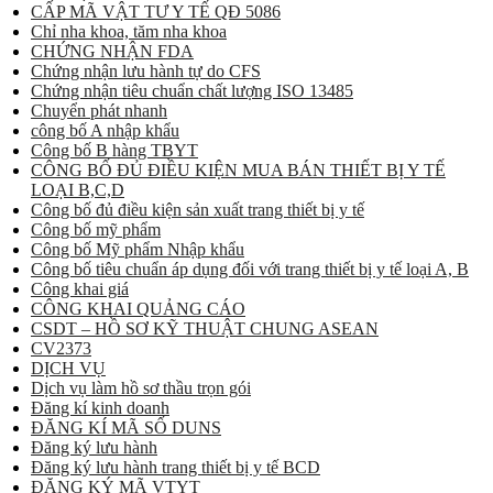
CẤP MÃ VẬT TƯ Y TẾ QĐ 5086
Chỉ nha khoa, tăm nha khoa
CHỨNG NHẬN FDA
Chứng nhận lưu hành tự do CFS
Chứng nhận tiêu chuẩn chất lượng ISO 13485
Chuyển phát nhanh
công bố A nhập khẩu
Công bố B hàng TBYT
CÔNG BỐ ĐỦ ĐIỀU KIỆN MUA BÁN THIẾT BỊ Y TẾ
LOẠI B,C,D
Công bố đủ điều kiện sản xuất trang thiết bị y tế
Công bố mỹ phẩm
Công bố Mỹ phẩm Nhập khẩu
Công bố tiêu chuẩn áp dụng đối với trang thiết bị y tế loại A, B
Công khai giá
CÔNG KHAI QUẢNG CÁO
CSDT – HỒ SƠ KỸ THUẬT CHUNG ASEAN
CV2373
DỊCH VỤ
Dịch vụ làm hồ sơ thầu trọn gói
Đăng kí kinh doanh
ĐĂNG KÍ MÃ SỐ DUNS
Đăng ký lưu hành
Đăng ký lưu hành trang thiết bị y tế BCD
ĐĂNG KÝ MÃ VTYT