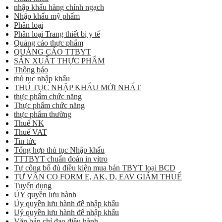
nhập khẩu hàng chính ngạch
Nhập khẩu mỹ phẩm
Phân loại
Phân loại Trang thiết bị y tế
Quảng cáo thực phẩm
QUẢNG CÁO TTBYT
SẢN XUẤT THỰC PHẨM
Thông báo
thủ tục nhập khẩu
THỦ TỤC NHẬP KHẨU MỚI NHẤT
thực phẩm chức năng
Thực phẩm chức năng
thực phẩm thường
Thuế NK
Thuế VAT
Tin tức
Tổng hợp thủ tục Nhập khẩu
TTTBYT chuẩn đoán in vitro
Tự công bố đủ điều kiện mua bán TBYT loại BCD
TƯ VẤN CO FORM E, AK, D, EAV GIẢM THUẾ
Tuyển dụng
ỦY quyền lưu hành
Ủy quyền lưu hành để nhập khẩu
Uỷ quyền lưu hành để nhập khẩu
Văn bản chỉ đạo điều hành