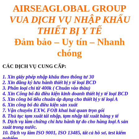
AIRSEAGLOBAL GROUP
VUA DỊCH VỤ NHẬP KHẨU
THIẾT BỊ Y TẾ
Đảm bảo – Uy tín – Nhanh
chóng
CÁC DỊCH VỤ CUNG CẤP:
1. Xin giấy phép nhập khẩu theo thông tư 30
2. Xin đăng ký lưu hành thiết bị y tế loại BCD
3. Phân loại chỉ từ 400k ( Chuẩn vào thầu)
4. Xin Công bố đủ điều kiện kinh doanh thiết bị y tế loại BCD
5. Xin công bố tiêu chuẩn áp dụng cho thiết bị y tế loại A
6. Xin công bố đủ điều kiện sản xuất
7. Vận chuyển EXW, FOB khai hải quan trọn gói
8. Thủ tục tạm xuất tái nhập, tạm nhập tái xuất hàng y tế
9. Dịch vụ làm chứng chỉ lưu hành tự do cho hàng loại A sản
xuất
trong
nước.
10. Dịch vụ làm ISO 9001, ISO 13485, tất cả hồ sơ, test kiểm
nghiệm