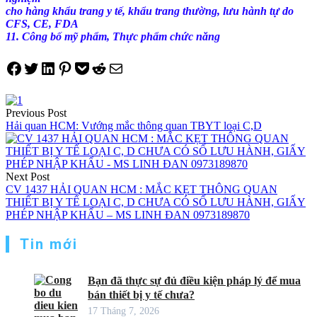
cho
hàng khẩu trang y tế, khẩu trang thường, lưu hành tự do
CFS, CE, FDA
11. Công bố mỹ phẩm, Thực phẩm chức năng
Share on Facebook
Tweet on Twitter
Share on LinkedIn
Pin on Pinterest
Save to pocket
Share on Reddit
Share via Email
Điều
Previous Post
hướng
Hải quan HCM: Vướng mắc thông quan TBYT loại C,D
bài
viết
Next Post
CV 1437 HẢI QUAN HCM : MẮC KẸT THÔNG QUAN
THIẾT BỊ Y TẾ LOẠI C, D CHƯA CÓ SỐ LƯU HÀNH, GIẤY
PHÉP NHẬP KHẨU – MS LINH ĐAN 0973189870
Tin mới
Bạn đã thực sự đủ điều kiện pháp lý để mua
bán thiết bị y tế chưa?
17 Tháng 7, 2026